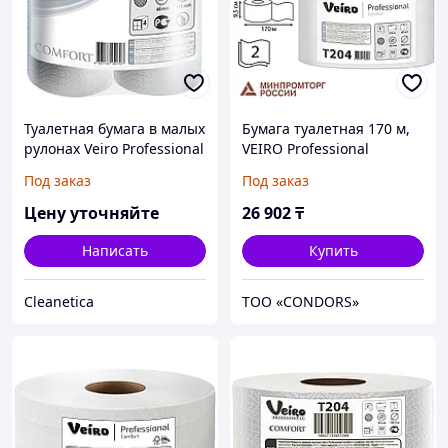
Туалетная бумага в малых
Бумага туалетная 170 м,
рулонах Veiro Professional
VEIRO Professional
Comfort
(Система T2), КОМПЛЕКТ
Под заказ
Под заказ
12 шт., Comfort, 2-
слойная, T204
Цену уточняйте
26 902
₸
Написать
Купить
Cleanetica
ТОО «CONDORS»