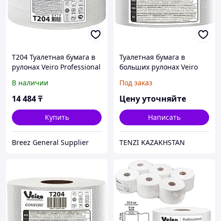
T204 Туалетная бумага в
Туалетная бумага в
рулонах Veiro Professional
больших рулонах Veiro
Comfort двухслойная 170
Professional Comfort
В наличии
Под заказ
метров
14 484
₸
Цену уточняйте
Купить
Написать
Breez General Supplier
TENZI KAZAKHSTAN