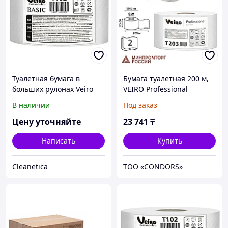
Туалетная бумага в
Бумага туалетная 200 м,
больших рулонах Veiro
VEIRO Professional
Professional Basic
(Система T2), КОМПЛЕКТ
В наличии
Под заказ
12 шт, Comfort, 2-
слойная, T203
Цену уточняйте
23 741
₸
Написать
Купить
Cleanetica
ТОО «CONDORS»