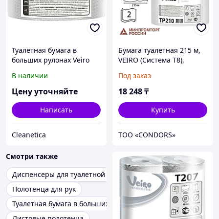
Туалетная бумага в
Бумага туалетная 215 м,
больших рулонах Veiro
VEIRO (Система T8),
Professional Comfort
КОМПЛЕКТ 6 шт., с
В наличии
Под заказ
центральной вытяжкой,
Comfort, 2-слойная, TP210
Цену уточняйте
18 248
₸
Написать
Купить
Cleanetica
ТОО «CONDORS»
Смотри также
Диспенсеры для туалетной бумаги
Полотенца для рук
Туалетная бумага в больших рулонах
Листовые полотенца