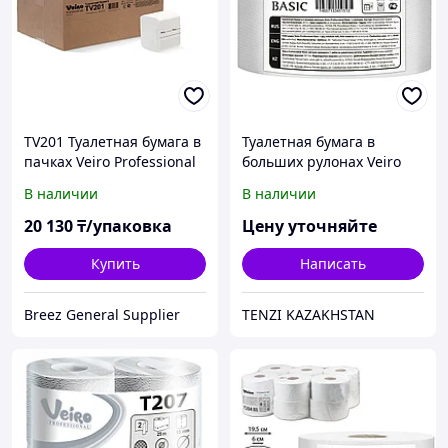
TV201 Туалетная бумага в
Туалетная бумага в
пачках Veiro Professional
больших рулонах Veiro
Comfort двухслойная (30
Professional Basic
В наличии
В наличии
пач х 250 л)
20 130
₸/упаковка
Цену уточняйте
Купить
Написать
Breez General Supplier
TENZI KAZAKHSTAN