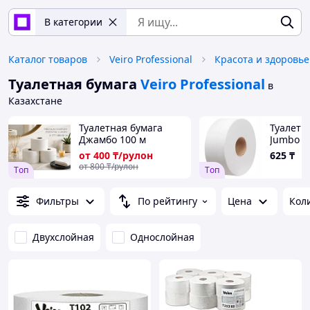
В категории
Каталог товаров
Veiro Professional
Красота и здоровье
Туалетная бумага
Veiro Professional
в
Казахстане
Туалетная бумага
Туалетн
Джамбо 100 м
Jumbo д
150 мет
от
400
₸/рулон
625
₸
100% ц
от
800
₸/рулон
Tоп
Tоп
произво
Фильтры
По рейтингу
Цена
Кол
Двухслойная
Однослойная