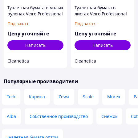
Туалетная бумага в малых
Туалетная бумага в
рулонах Veiro Professional
листах Veiro Professional
Premium
Premium
Под заказ
Под заказ
Цену уточняйте
Цену уточняйте
Написать
Написать
Cleanetica
Cleanetica
Популярные производители
Tork
Карина
Zewa
Scale
Morex
P
Alba
Собственное производство
Снежок
Cot
Туалетная бумага оптом