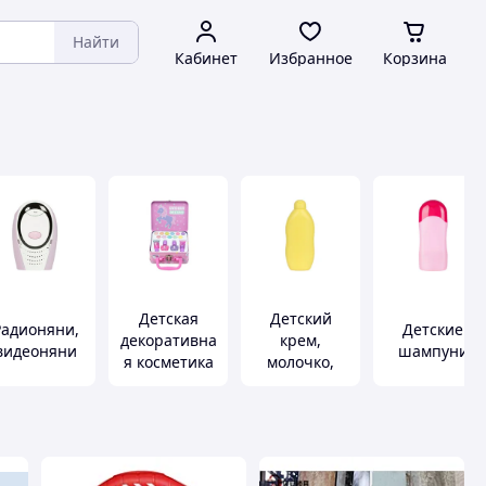
Найти
Кабинет
Избранное
Корзина
Детская
Детский
Радионяни,
Детские
декоративна
крем,
видеоняни
шампуни
я косметика
молочко,
масло