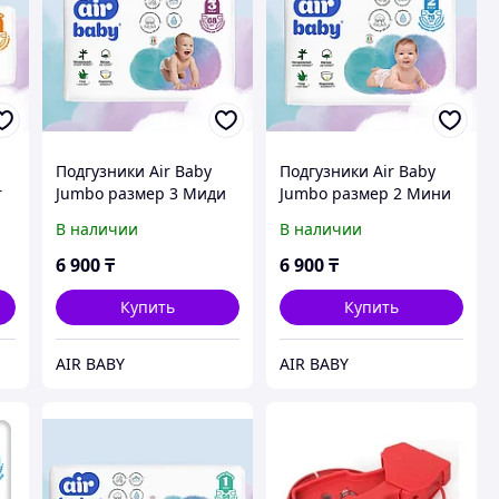
Подгузники Air Baby
Подгузники Air Baby
r
Jumbo размер 3 Миди
Jumbo размер 2 Мини
4-9 кг, 68 штук
3-6 кг, 76 штук
В наличии
В наличии
6 900
₸
6 900
₸
Купить
Купить
AIR BABY
AIR BABY