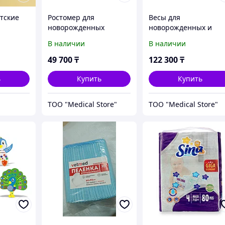
тские
Ростомер для
Весы для
новорожденных
новорожденных и
медицинский РДМ-01
детей ВЭНд-01-
В наличии
В наличии
"Лиза"
"Малыш"-15-С-5-А
49 700
₸
122 300
₸
ь
Купить
Купить
ТОО "Medical Store"
ТОО "Medical Store"