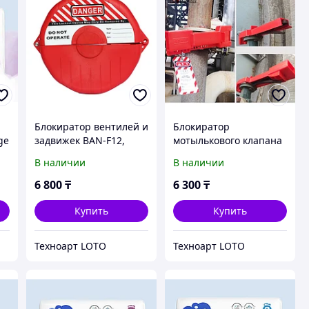
Блокиратор вентилей и
Блокиратор
ge
задвижек BAN-F12,
мотылькового клапана
диаметр от 71.5 до 134
BAN-F21
В наличии
В наличии
мм
6 800
₸
6 300
₸
Купить
Купить
Техноарт LOTO
Техноарт LOTO