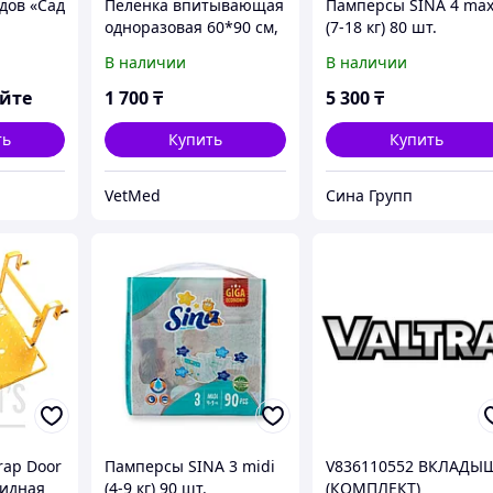
дов «Сад
Пеленка впитывающая
Памперсы SINA 4 max
одноразовая 60*90 см,
(7-18 кг) 80 шт.
20шт
В наличии
В наличии
яйте
1 700
₸
5 300
₸
ть
Купить
Купить
VetMed
Сина Групп
rap Door
Памперсы SINA 3 midi
V836110552 ВКЛАДЫ
кидная
(4-9 кг) 90 шт.
(КОМПЛЕКТ)