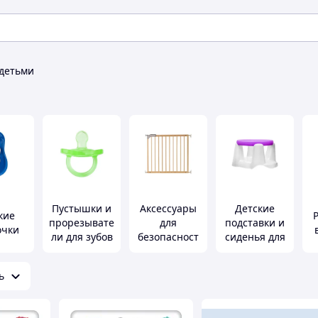
 детьми
Пустышки и
Аксессуары
Детские
кие
прорезывате
для
подставки и
очки
ли для зубов
безопасност
сиденья для
и детей
купания
ь