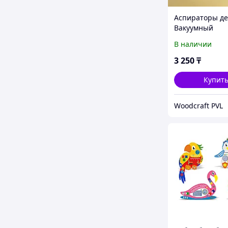
Аспираторы де
Вакуумный
механический
В наличии
3 250
₸
Купит
Woodcraft PVL