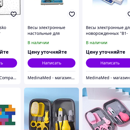
sko
Весы электронные
Весы электронные дл
r
настольные для
новорожденных "В1-
новорожденных и
15-САША"
В наличии
В наличии
детей до полутора лет
ВЭНд-01"Малыш"-
яйте
Цену уточняйте
Цену уточняйте
-15С-1/2/5-А /20
ть
Написать
Написать
ТОО "KazSmartCompany"
MedinaMed - магазин медицинской техники и оборудования
Med