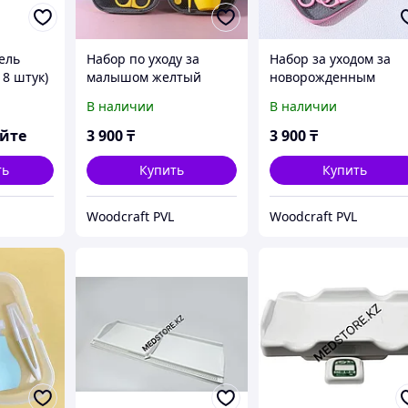
ель
Набор по уходу за
Набор за уходом за
18 штук)
малышом желтый
новорожденным
В наличии
В наличии
яйте
3 900
₸
3 900
₸
ть
Купить
Купить
Woodcraft PVL
Woodcraft PVL