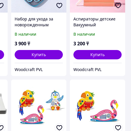
Набор для ухода за
Аспираторы детские
новорожденным
Вакуумный
голубой
механический
В наличии
В наличии
3 900
₸
3 200
₸
Купить
Купить
Woodcraft PVL
Woodcraft PVL