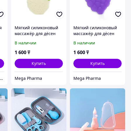
я
Мягкий силиконовый
Мягкий силиконовый
массажёр для дёсен
массажёр для дёсен
«Baby Like» Цветная
«Baby Like» Виноград
В наличии
В наличии
капуста
1 600
₸
1 600
₸
Купить
Купить
inaMed - магазин медицинской техники и оборудования
Mega Pharma
Mega Pharma