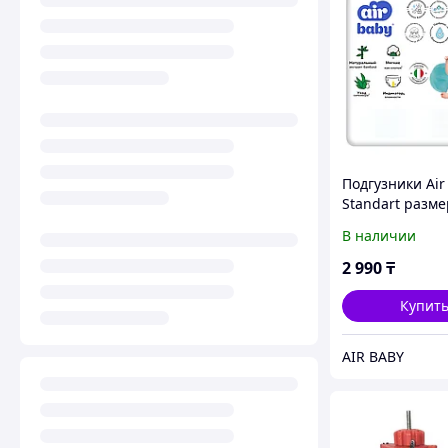
Подгузники Air
Standart разме
Макси 8-14 кг, 
В наличии
2 990
₸
Купит
AIR BABY