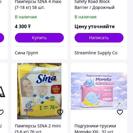
i
Памперсы SINA 4 maxi
Safety Road Block
(7-18 кг) 58 шт.
Barrier / Дорожный
Защитный Барьер
В наличии
В наличии
4 300
₸
Цену уточняйте
Купить
Написать
Сина Групп
Streamline Supply Co
Ш
Памперсы SINA 2 mini
Подгузники-трусики
(3-6 кг) 76 шт.
Momyko XXL, 32 шт