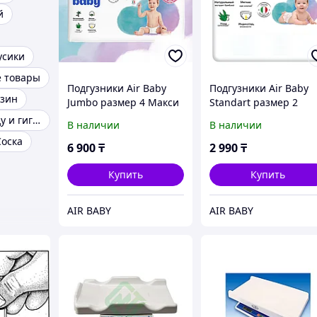
й
усики
е товары
Подгузники Air Baby
Подгузники Air Baby
азин
Jumbo размер 4 Макси
Standart размер 2
8-14 кг, 60 штук
Мини 3-6 кг, 24 штук
Товары по уходу и гигиене
В наличии
В наличии
Соска
6 900
₸
2 990
₸
Купить
Купить
AIR BABY
AIR BABY