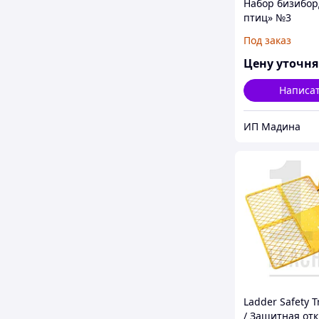
Набор бизибор
птиц» №3
Под заказ
Цену уточн
Написа
ИП Мадина
Ladder Safety T
/ Защитная от