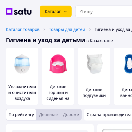
Каталог
Каталог товаров
Товары для детей
Гигиена и уход за
Гигиена и уход за детьми
в Казахстане
Увлажнители
Детские
Детские
Детс
и очистители
горшки и
подгузники
ванн
воздуха
сиденья на
унитаз
По рейтингу
Дешевле
Дороже
Страна производител