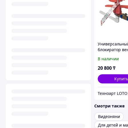
Универсальны
блокиратор ве
задвижек один
В наличии
BAN-F31
20 800
₸
Купит
Техноарт LOTO
Смотри также
Видеоняни
Для детей и м