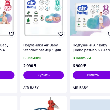
 Baby
Подгузники Air Baby
Подгузники Air Baby
р 4
Standart размер 1 для
Jumbo размер 6 X-Lar
19 штук
новорожденных 2-5 кг,
15+ кг, 44 штук
В наличии
В наличии
25 штук
2 990
₸
6 900
₸
ь
Купить
Купить
AIR BABY
AIR BABY