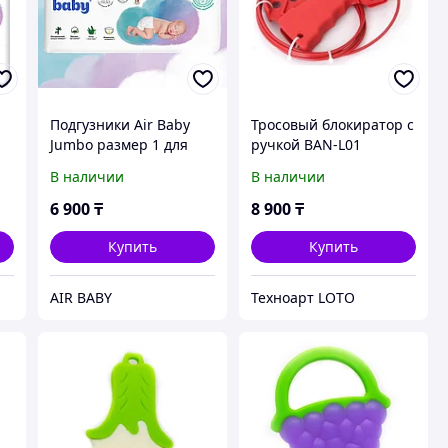
Подгузники Air Baby
Тросовый блокиратор с
Jumbo размер 1 для
ручкой BAN-L01
новорожденных 2-5 кг,
В наличии
В наличии
54 штук
6 900
₸
8 900
₸
Купить
Купить
AIR BABY
Техноарт LOTO