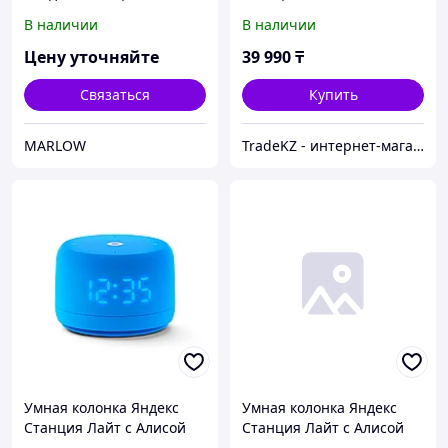
(YNDX-00025B), голосовой
Второе поколение
В наличии
В наличии
помощник Алиса, 5 Вт,
Фиолетовый
Wi-Fi, BT5.0, беж ...
Цену уточняйте
39 990
₸
Связаться
Купить
MARLOW
TradeKZ - интернет-магазин
Умная колонка Яндекс
Умная колонка Яндекс
Станция Лайт с Алисой
Станция Лайт с Алисой
Второе поколение Синий
Второе поколение Синий