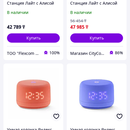
Станция Лайт с Алисой
Станция Лайт с Алисой
Второе поколение
Второе поколение
В наличии
В наличии
Зеленый
Розовый
56 454
₸
42 789
₸
47 985
₸
Купить
Купить
100%
86%
ТОО "Flexcom LTD"
Магазин CityCom.kz +7-727-250-1209
Умная колонка Яндекс
Умная колонка Яндекс