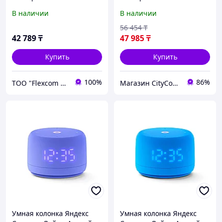
Второе поколение
Второе поколение
В наличии
В наличии
Розовый
Фиолетовый
56 454
₸
42 789
₸
47 985
₸
Купить
Купить
100%
86%
ТОО "Flexcom LTD"
Магазин CityCom.kz +7-727-250-1209
Умная колонка Яндекс
Умная колонка Яндекс