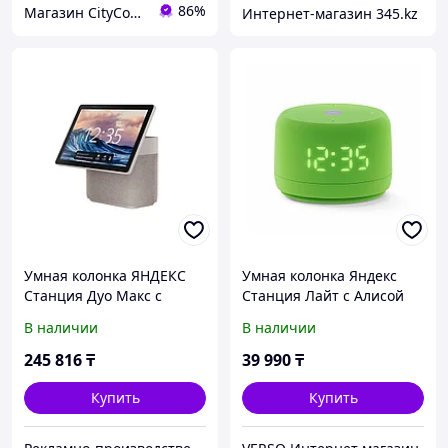
86%
Магазин CityCom.kz +7-727-250-1209
Интернет-магазин 345.kz
Умная колонка ЯНДЕКС
Умная колонка Яндекс
Станция Дуо Макс с
Станция Лайт с Алисой
Алисой, с Zigbee, 60 Вт,
Второе поколение
В наличии
В наличии
цвет: бежевый (YNDX-
Зеленый
00055BIE)
245 816
₸
39 990
₸
Купить
Купить