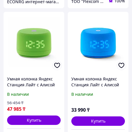
100%
ТОО "Flexcom LTD"
ECONRG интернет-магазин
Умная колонка Яндекс
Умная колонка Яндекс
Станция Лайт с Алисой
Станция Лайт с Алисой
Второе поколение
Второе поколение Синий
В наличии
В наличии
Зеленый
56 454
₸
47 985
₸
33 990
₸
Купить
Купить