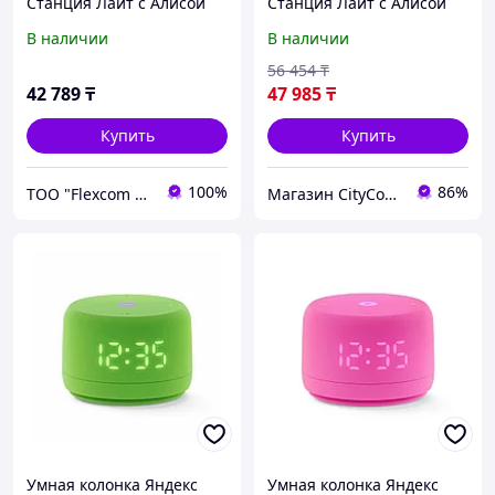
Станция Лайт с Алисой
Станция Лайт с Алисой
Второе поколение
Второе поколение Синий
В наличии
В наличии
Фиолетовый
56 454
₸
42 789
₸
47 985
₸
Купить
Купить
100%
86%
ТОО "Flexcom LTD"
Магазин CityCom.kz +7-727-250-1209
Умная колонка Яндекс
Умная колонка Яндекс