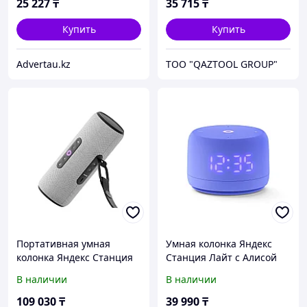
25 227
₸
35 715
₸
Купить
Купить
Advertau.kz
TOO "QAZTOOL GROUP"
Портативная умная
Умная колонка Яндекс
колонка Яндекс Станция
Станция Лайт с Алисой
Стрит с Алисой, 30 Вт,
Второе поколение
В наличии
В наличии
Серый
Фиолетовый
109 030
₸
39 990
₸