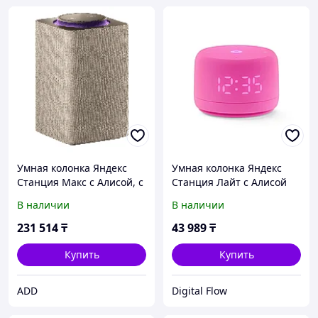
Умная колонка Яндекс
Умная колонка Яндекс
Станция Макс с Алисой, с
Станция Лайт с Алисой
Zigbee, 65Вт,
Второе поколение
В наличии
В наличии
бежевый/beige, YNDX-
Розовый
00053 + пульт YNDX-00402
231 514
₸
43 989
₸
Купить
Купить
ADD
Digital Flow