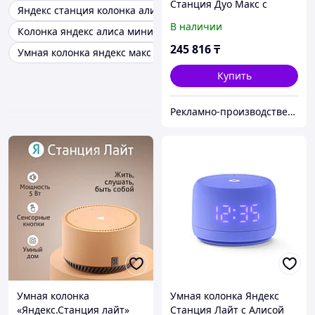
Станция Дуо Макс с
Яндекс станция колонка алиса
Алисой, с Zigbee, 60 Вт,
В наличии
Колонка яндекс алиса мини
цвет: красный (YNDX-
00055RED)
245 816
₸
Умная колонка яндекс макс
Купить
Рекламно-производственная компания «2Ymedia»
Умная колонка
Умная колонка Яндекс
«Яндекс.Станция лайт»
Станция Лайт с Алисой