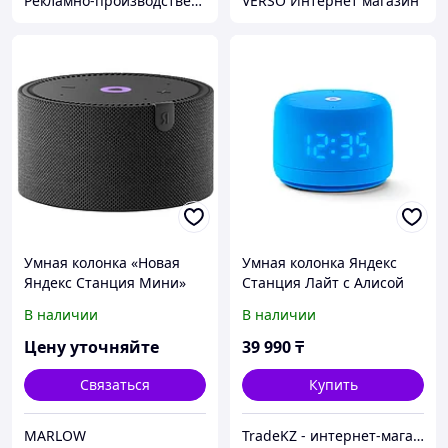
Рекламно-производственная компания «2Ymedia»
VERSO Интернет магазин
Умная колонка «Новая
Умная колонка Яндекс
Яндекс Станция Мини»
Станция Лайт с Алисой
(YNDX-00021K), голосовой
Второе поколение Синий
В наличии
В наличии
помощник Алиса, 10 Вт,
без часов, ...
Цену уточняйте
39 990
₸
Связаться
Купить
MARLOW
TradeKZ - интернет-магазин