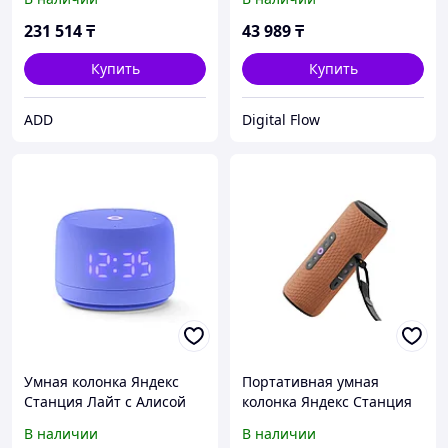
зеленый/green, YNDX-
00053 + пульт YNDX-00402
231 514
₸
43 989
₸
Купить
Купить
ADD
Digital Flow
Умная колонка Яндекс
Портативная умная
Станция Лайт с Алисой
колонка Яндекс Станция
Второе поколение
Стрит с Алисой, 30 Вт,
В наличии
В наличии
Фиолетовый
Оранжевый