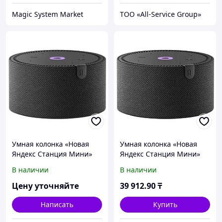
Magic System Market
ТОО «All-Service Group»
Умная колонка «Новая
Умная колонка «Новая
Яндекс Станция Мини»
Яндекс Станция Мини»
(YNDX-00021K), голосовой
(YNDX-00021K), голосовой
В наличии
В наличии
помощник Алиса, 10 Вт,
помощник Алиса, 10 Вт,
без часов, ...
без часов, черная
Цену уточняйте
39 912
.90
₸
Написать
Купить