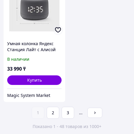
Умная колонка Яндекс
Станция Лайт с Алисой
Второе поколение Графит
В наличии
(Умные колонки)
33 990
₸
Купить
Magic System Market
1
2
3
...
Показано 1 - 48 товаров из 1000+