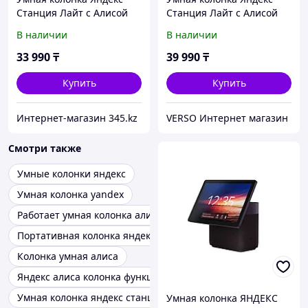
Станция Лайт с Алисой
Станция Лайт с Алисой
Второе поколение
Второе поколение
В наличии
В наличии
Коралловый
Фиолетовый
33 990
₸
39 990
₸
Купить
Купить
Интернет-магазин 345.kz
VERSO Интернет магазин
Смотри также
Умные колонки яндекс
Умная колонка yandex
Работает умная колонка алиса
Портативная колонка яндекс алиса
Колонка умная алиса
Яндекс алиса колонка функции
Умная колонка яндекс станция
Умная колонка ЯНДЕКС