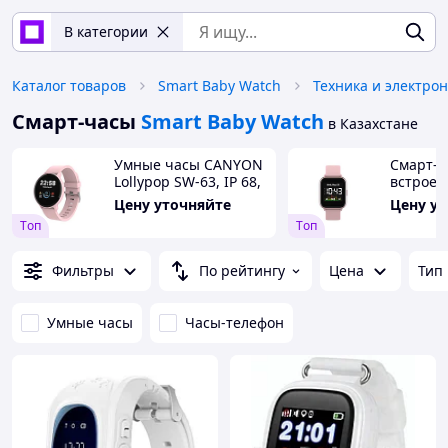
В категории
Каталог товаров
Smart Baby Watch
Техника и электро
Смарт-часы
Smart Baby Watch
в Казахстане
Умные часы CANYON
Смарт-ч
Lollypop SW-63, IP 68,
встрое
BT 5.0, сенсорный
Canyon 
Цену уточняйте
Цену у
дисплей 1.3, розовый
розовы
Tоп
Tоп
Фильтры
По рейтингу
Цена
Тип
Умные часы
Часы-телефон