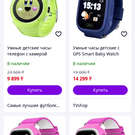
Умные детские часы-
Умные часы детские с
телефон с камерой
GPS Smart Baby Watch
«Smart Baby Watch» Q610
Q90 (Темно-синий)
В наличии
В наличии
c GPS-приемником
(Зеленый)
23 500
₸
19 000
₸
9 899
₸
14 299
₸
Купить
Купить
Самые лучшие футболки на планете продаются тут.
TVshop