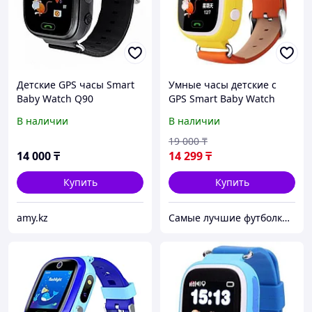
Детские GPS часы Smart
Умные часы детские с
Baby Watch Q90
GPS Smart Baby Watch
Q90 (Оранжевый)
В наличии
В наличии
19 000
₸
14 000
₸
14 299
₸
Купить
Купить
amy.kz
Самые лучшие футболки на планете продаются тут.