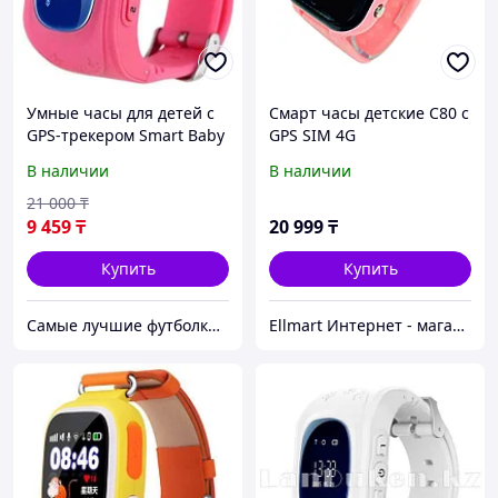
Умные часы для детей с
Смарт часы детские С80 с
GPS-трекером Smart Baby
GPS SIM 4G
Watch Q50 (Розовый)
В наличии
В наличии
21 000
₸
9 459
₸
20 999
₸
Купить
Купить
Самые лучшие футболки на планете продаются тут.
Ellmart Интернет - магазин