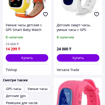
Умные часы детские с
Детские смарт-часы,
GPS Smart Baby Watch
умные часы с GPS-
Q90 (Оранжевый)
трекером GPS Smart Baby
В наличии
В наличии
Watch (G300)
19 000
₸
14 299
₸
24 000
₸
Купить
Купить
TVshop
Versana Trade
Смотри также
GPS-часы
Умные часы
Детские gps
Ремешки для часов