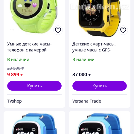
Умные детские часы-
Детские смарт-часы,
телефон с камерой
умные часы с GPS-
«Smart Baby Watch» Q610
трекером GPS Smart Baby
В наличии
В наличии
c GPS-приемником
Watch (G900A)
(Зеленый)
23 500
₸
9 899
₸
37 000
₸
Купить
Купить
TVshop
Versana Trade