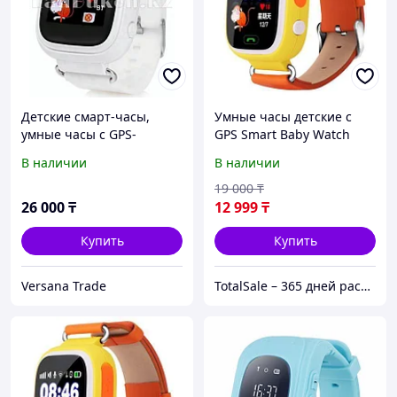
Детские смарт-часы,
Умные часы детские с
умные часы с GPS-
GPS Smart Baby Watch
трекером GPS Smart Baby
Q90 (Оранжевый)
В наличии
В наличии
Watch (TD-02)
19 000
₸
26 000
₸
12 999
₸
Купить
Купить
Versana Trade
TotalSale – 365 дней распродажи