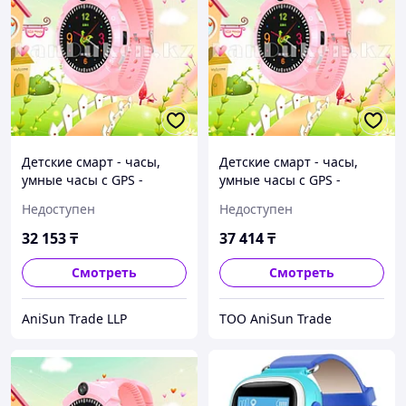
Детские смарт - часы,
Детские смарт - часы,
умные часы с GPS -
умные часы с GPS -
трекером GPS Smart Baby
трекером GPS Smart Baby
Недоступен
Недоступен
Watch с камерой
Watch с камерой
32 153
₸
37 414
₸
Смотреть
Смотреть
AniSun Trade LLP
ТОО AniSun Trade