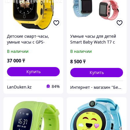
Детские смарт-часы,
Умные часы для детей
умные часы с GPS-
Smart Baby Watch T7 с
трекером GPS Smart Baby
GPS, 4G, кнопкой SOS.
В наличии
В наличии
Watch (G900A)
37 000
₸
8 500
₸
Купить
Купить
84%
LanDuken.kz
Интернет - магазин "Безопасный Дом"