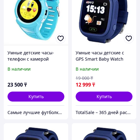
Умные детские часы-
Умные часы детские с
телефон с камерой
GPS Smart Baby Watch
«Smart Baby Watch» Q610
Q90 (Темно-синий)
В наличии
В наличии
c GPS-приемником
(Голубой)
19 000
₸
23 500
₸
12 999
₸
Купить
Купить
Самые лучшие футболки на планете продаются тут.
TotalSale – 365 дней распродажи