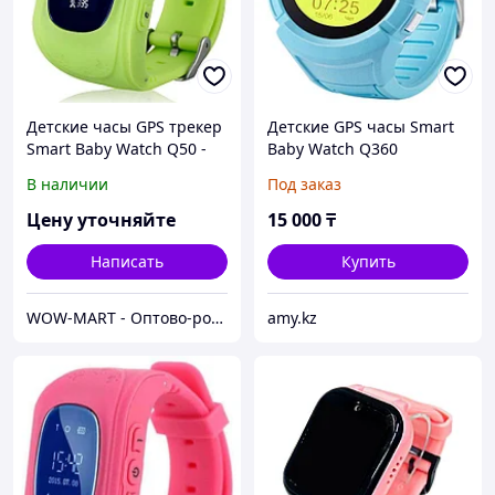
Детские часы GPS трекер
Детские GPS часы Smart
Smart Baby Watch Q50 -
Baby Watch Q360
зеленые
В наличии
Под заказ
Цену уточняйте
15 000
₸
Написать
Купить
WOW-MART - Оптово-розничный Склад - товары на заказ до двери
amy.kz