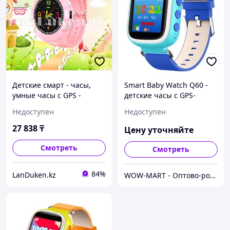
Детские смарт - часы,
Smart Baby Watch Q60 -
умные часы с GPS -
детские часы с GPS-
трекером GPS Smart Baby
голубые
Недоступен
Недоступен
Watch с камерой
27 838
₸
Цену уточняйте
Смотреть
Смотреть
84%
LanDuken.kz
WOW-MART - Оптово-розничный Склад - товары на заказ до двери