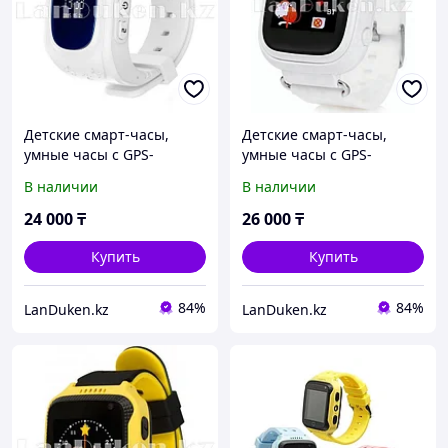
Детские смарт-часы,
Детские смарт-часы,
умные часы с GPS-
умные часы с GPS-
трекером GPS Smart Baby
трекером GPS Smart Baby
В наличии
В наличии
Watch (G300)
Watch (TD-02)
24 000
₸
26 000
₸
Купить
Купить
84%
84%
LanDuken.kz
LanDuken.kz