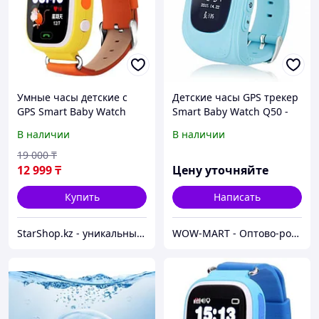
Умные часы детские с
Детские часы GPS трекер
GPS Smart Baby Watch
Smart Baby Watch Q50 -
Q90 (Оранжевый)
синие
В наличии
В наличии
19 000
₸
12 999
₸
Цену уточняйте
Купить
Написать
StarShop.kz - уникальные вещи с доставкой на дом
WOW-MART - Оптово-розничный Склад - товары на заказ до двери