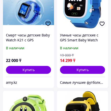
Смарт часы детские Baby
Умные часы детские с
Watch K21 c GPS
GPS Smart Baby Watch
водонепроницаемые
Q90 (Голубой)
В наличии
В наличии
19 000
₸
22 000
₸
14 299
₸
Купить
Купить
amy.kz
Самые лучшие футболки на планете продаются тут.