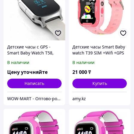
Детские часы с GPS -
Детские часы Smart Baby
Smart Baby Watch T58,
watch T39 SIM +Wifi +GPS
цвет серебро
В наличии
В наличии
Цену уточняйте
21 000
₸
Написать
Купить
WOW-MART - Оптово-розничный Склад - товары на заказ до двери
amy.kz