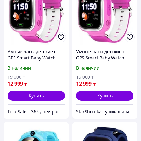
Умные часы детские с
Умные часы детские с
GPS Smart Baby Watch
GPS Smart Baby Watch
Q90 (Розовый)
Q90 (Розовый)
В наличии
В наличии
19 000
₸
19 000
₸
12 999
₸
12 999
₸
Купить
Купить
TotalSale – 365 дней распродажи
StarShop.kz - уникальные вещи с доставкой на дом