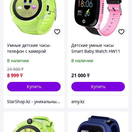
Умные детские часы-
Детские умные часы
телефон с камерой
Smart Baby Watch HW11
«Smart Baby Watch» Q610
В наличии
В наличии
c GPS-приемником
(Зеленый)
23 500
₸
8 999
₸
21 000
₸
Купить
Купить
StarShop.kz - уникальные вещи с доставкой на дом
amy.kz