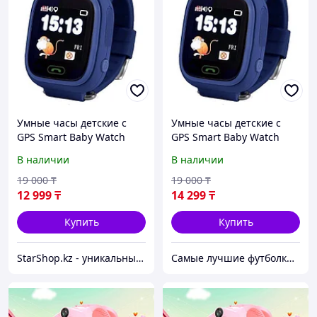
Умные часы детские с
Умные часы детские с
GPS Smart Baby Watch
GPS Smart Baby Watch
Q90 (Темно-синий)
Q90 (Темно-синий)
В наличии
В наличии
19 000
₸
19 000
₸
12 999
₸
14 299
₸
Купить
Купить
StarShop.kz - уникальные вещи с доставкой на дом
Самые лучшие футболки на планете продаются тут.