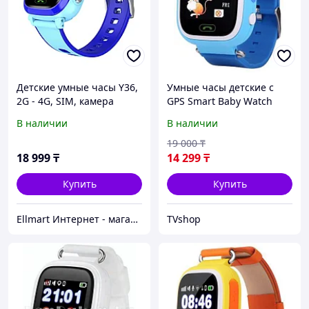
Детские умные часы Y36,
Умные часы детские с
2G - 4G, SIM, камера
GPS Smart Baby Watch
Q90 (Голубой)
В наличии
В наличии
19 000
₸
18 999
₸
14 299
₸
Купить
Купить
Ellmart Интернет - магазин
TVshop