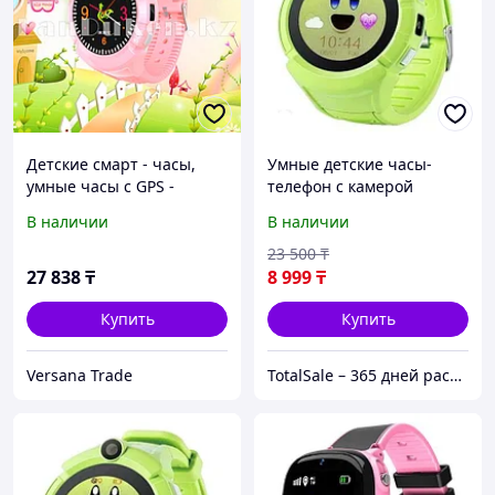
Детские смарт - часы,
Умные детские часы-
умные часы с GPS -
телефон с камерой
трекером GPS Smart Baby
«Smart Baby Watch» Q610
В наличии
В наличии
Watch с камерой
c GPS-приемником
(Зеленый)
23 500
₸
27 838
₸
8 999
₸
Купить
Купить
Versana Trade
TotalSale – 365 дней распродажи