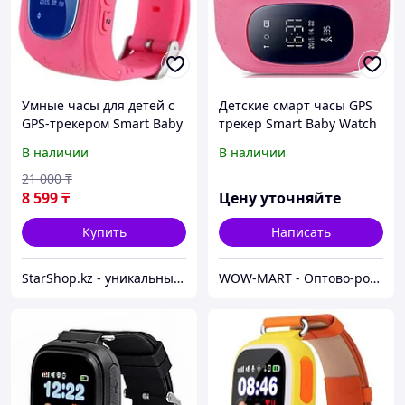
Умные часы для детей с
Детские смарт часы GPS
GPS-трекером Smart Baby
трекер Smart Baby Watch
Watch Q50 (Розовый)
Q50
В наличии
В наличии
21 000
₸
8 599
₸
Цену уточняйте
Купить
Написать
StarShop.kz - уникальные вещи с доставкой на дом
WOW-MART - Оптово-розничный Склад - товары на заказ до двери