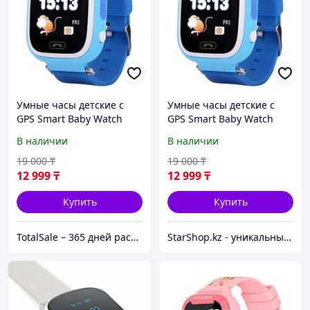
Умные часы детские с
Умные часы детские с
GPS Smart Baby Watch
GPS Smart Baby Watch
Q90 (Голубой)
Q90 (Голубой)
В наличии
В наличии
19 000
₸
19 000
₸
12 999
₸
12 999
₸
Купить
Купить
TotalSale – 365 дней распродажи
StarShop.kz - уникальные вещи с доставкой на дом