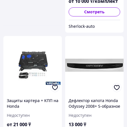
от
10 000
₸/комплект
Смотреть
Sherlock-auto
Защиты картера + КПП на
Дефлектор капота Honda
Honda
Odyssey 2008+ S-образное
крепление
Недоступен
Недоступен
от
21 000
₸
13 000
₸