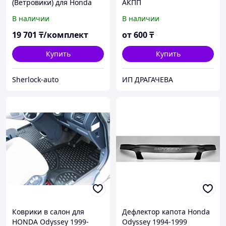
(Ветровики) для Honda
АКПП
Odissey 1999-2004
В наличии
В наличии
передние (USA type)
19 701
₸/комплект
от
600
₸
Купить
Купить
Sherlock-auto
ИП ДРАГАЧЕВА
Коврики в салон для
Дефлектор капота Honda
HONDA Odyssey 1999-
Odyssey 1994-1999