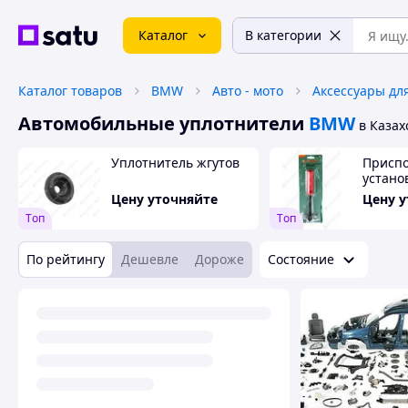
Каталог
В категории
Каталог товаров
BMW
Авто - мото
Аксессуары дл
Автомобильные уплотнители
BMW
в Казах
Уплотнитель жгутов
Приспо
устано
уплотн
Цену уточняйте
Цену 
новинк
Tоп
Tоп
По рейтингу
Дешевле
Дороже
Состояние