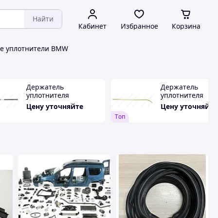
Найти
Кабинет
Избранное
Корзина
е уплотнители BMW
Держатель
Держатель
уплотнителя
уплотнителя
надставки
надставки двери
Цену уточняйте
Цену уточняйте
вертикал. прав
Tоп