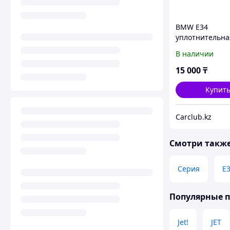
BMW Е34
уплотнительна
резинка люка
В наличии
15 000
₸
Купит
Carclub.kz
Смотри такж
Серия
E
Популярные 
Jet!
JET