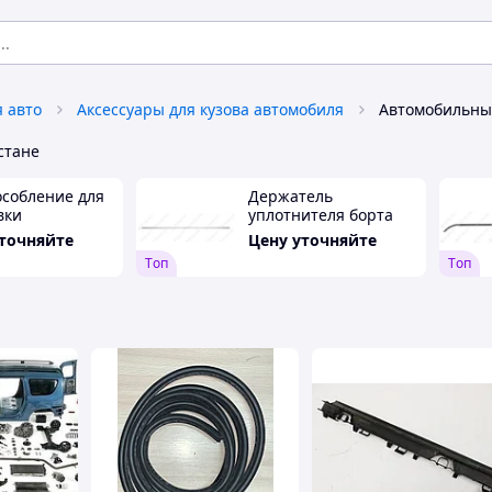
я авто
Аксессуары для кузова автомобиля
Автомобильны
стане
собление для
Держатель
вки
уплотнителя борта
ителя стекла /
горизонтальный
уточняйте
Цену уточняйте
а/
(длин.)
Tоп
Tоп