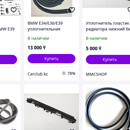
BMW E34/E36/E39
Уплотнитель пластик
MW E39
уплотнительная
радиатора нижний б
резина двери (на
е46 bmw e46
В наличии
В наличии
кузове), новая
17111436245 17 11 1
436 245
13 000
₸
5 000
₸
Купить
ь
Купить
78%
Carclub.kz
MMCSHOP