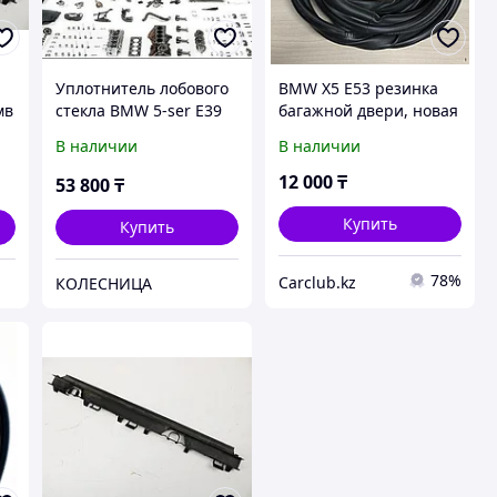
Уплотнитель лобового
BMW X5 E53 резинка
мв
стекла BMW 5-ser E39
багажной двери, новая
95-03
В наличии
В наличии
12 000
₸
53 800
₸
Купить
Купить
78%
Carclub.kz
КОЛЕСНИЦА