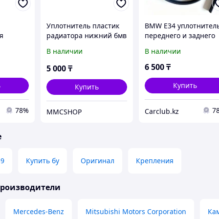
Уплотнитель пластик
BMW E34 уплотнител
я
радиатора нижний бмв
переднего и заднего
е46 bmw e46
лобового стекла
В наличии
В наличии
17111436245 17 11 1
436 245
6 500
₸
5 000
₸
ь
Купить
Купить
78%
7
Carclub.kz
MMCSHOP
е
39
Купить бу
Оригинал
Крепления
производители
Mercedes-Benz
Mitsubishi Motors Corporation
Ка