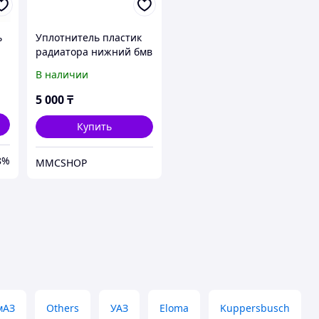
ь
Уплотнитель пластик
радиатора нижний бмв
Е83 bmw X3 E83
В наличии
17111436245 17 11 1
436 245
5 000
₸
Купить
8%
MMCSHOP
мАЗ
Others
УАЗ
Eloma
Kuppersbusch