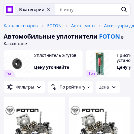
В категории
Каталог товаров
FOTON
Авто - мото
Аксессуары дл
Автомобильные уплотнители
FOTON
в
Казахстане
Уплотнитель жгутов
Приспос
установ
уплотни
Цену уточняйте
Цену у
новинка
Tоп
Tоп
Фильтры
По рейтингу
Цена