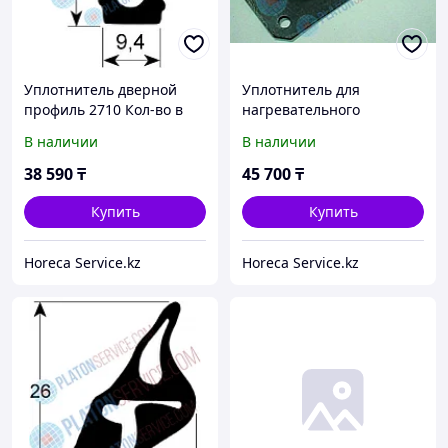
Уплотнитель дверной
Уплотнитель для
профиль 2710 Кол-во в
нагревательного
уп-вке товар,
элемента
В наличии
В наличии
продаваемый по метрам
38 590
₸
45 700
₸
Купить
Купить
Horeca Service.kz
Horeca Service.kz