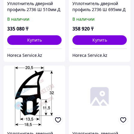
Уплотнитель дверной
Уплотнитель дверной
профиль 2736 Ш 510мм Д
профиль 2736 Ш 695мм Д
763мм 10-11 Кол-во в уп-
1000мм силикон 12-21
В наличии
В наличии
вке 1 подходит для
Кол-во в уп-вке 1
ELOMA
подходит для ELOMA
335 080
₸
358 920
₸
Купить
Купить
Horeca Service.kz
Horeca Service.kz
Уплотнитель дверной
Уплотнитель дверной