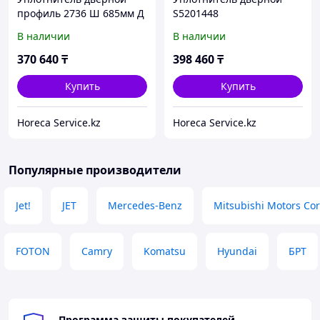
профиль 2736 Ш 685мм Д
S5201448
1535мм 20-21 Кол-во в уп-
В наличии
В наличии
вке 1 подходит для
ELOMA
370 640
₸
398 460
₸
Купить
Купить
Horeca Service.kz
Horeca Service.kz
Популярные производители
Jet!
JET
Mercedes-Benz
Mitsubishi Motors Co
FOTON
Camry
Komatsu
Hyundai
БРТ
Программа защиты покупателей