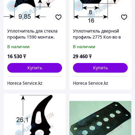
Уплотнитель для стекла
Уплотнитель дверной
профиль 1590 монтаж.
профиль 2775 Кол-во в
поз-ция -
уп-вке товар,
В наличии
В наличии
продаваемый по метрам
16 530
₸
29 460
₸
Купить
Купить
Horeca Service.kz
Horeca Service.kz