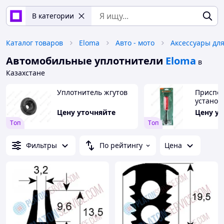
В категории
Каталог товаров
Eloma
Авто - мото
Аксессуары для
Автомобильные уплотнители
Eloma
в
Казахстане
Уплотнитель жгутов
Приспос
установ
уплотни
Цену уточняйте
Цену у
новинка
Tоп
Tоп
Фильтры
По рейтингу
Цена