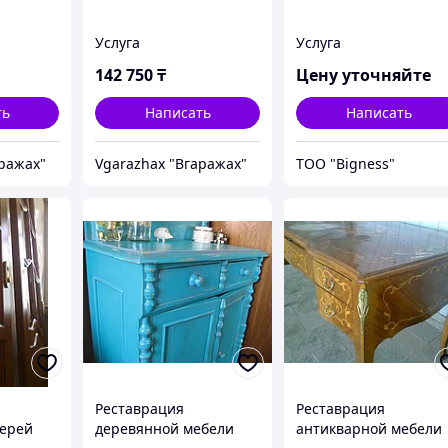
Услуга
Услуга
142 750
₸
Цену уточняйте
ть
Написать
Написать
аражах"
Vgarazhax "Вгаражах"
ТОО "Bigness"
Реставрация
Реставрация
верей
деревянной мебели
антикварной мебели