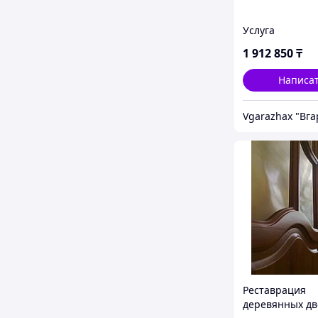
Услуга
1 912 850
₸
Написа
Vgarazhax "Вг
Реставрация
деревянных д