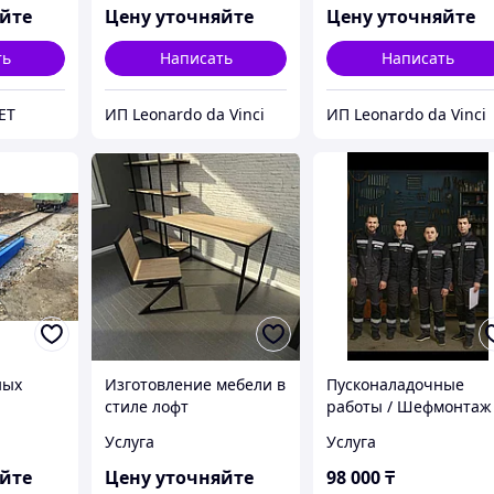
яйте
Цену уточняйте
Цену уточняйте
ть
Написать
Написать
ET
ИП Leonardo da Vinci
ИП Leonardo da Vinci
ных
Изготовление мебели в
Пусконаладочные
стиле лофт
работы / Шефмонтаж
промышленного
Услуга
Услуга
прачечного
оборудования
яйте
Цену уточняйте
98 000
₸