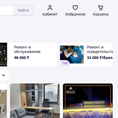
Найти
Кабинет
Избранное
Корзина
Ремонт и
Ремонт и
обслуживание
освидетельство
промышленного
кислородного
98 000
₸
33 000
₸/баллон
прачечного
баллона 40 л,
Tоп
оборудования любой
гидроиспытание
сложности
замена вентиля,
покраска