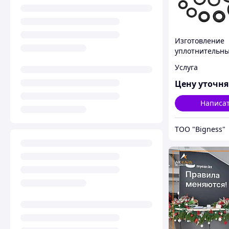
Изготовление
уплотнительны
под заказ
Услуга
Цену уточн
Написа
ТОО "Bigness"