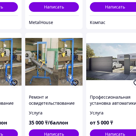
ть
Написать
Написать
MetalHouse
Компас
Ремонт и
Профессиональная
ование
освидетельствование
установка автоматик
лона 40
ацетиленового
для откатных ворот п
Услуга
Услуга
ание,
баллона, с заменой
ключ
я,
вентиля
лон
35 000
₸/баллон
от
5 000
₸
ть
Написать
Написать