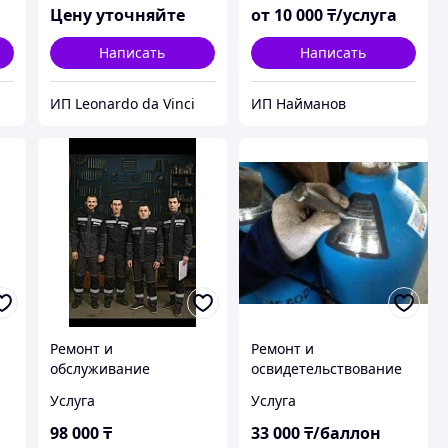
Цену уточняйте
от
10 000
₸/услуга
Написать
Написать
ИП Leonardo da Vinci
ИП Найманов
Ремонт и
Ремонт и
обслуживание
освидетельствование
промышленного
кислородного баллона
Услуга
Услуга
прачечного
40 л, гидроиспытание,
оборудования любой
замена вентиля,
98 000
₸
33 000
₸/баллон