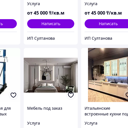
Услуга
Услуга
от
45 000
₸/кв.м
от
45 000
₸/кв.м
ть
Написать
Написать
ИП Султанова
ИП Султанова
ая для
Мебель под заказ
Итальянские
вых
встроенные кухни по
-01
заказ
Услуга
Услуга