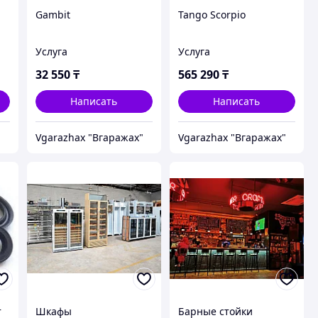
Gambit
Tango Scorpio
Услуга
Услуга
32 550
₸
565 290
₸
Написать
Написать
"
Vgarazhax "Вгаражах"
Vgarazhax "Вгаражах"
т
Шкафы
Барные стойки