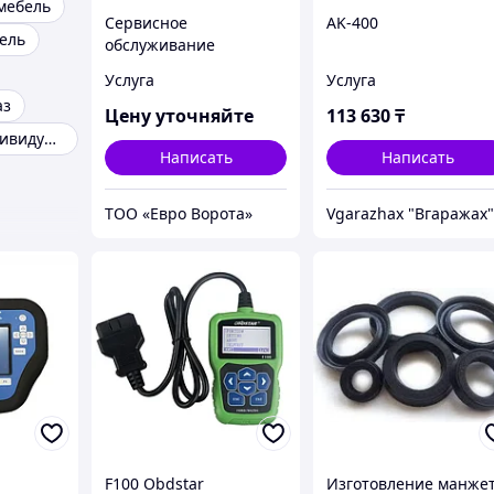
мебель
Сервисное
AK-400
ель
обслуживание
автоматических ворот,
Услуга
Услуга
шлагбаумов,
аз
автоматики для ворот,
Цену уточняйте
113 630
₸
роллет
Мебель по индивидуальным размерам
Написать
Написать
ТОО «Евро Ворота»
Vgarazhax "Вгаражах
F100 Obdstar
Изготовление манже