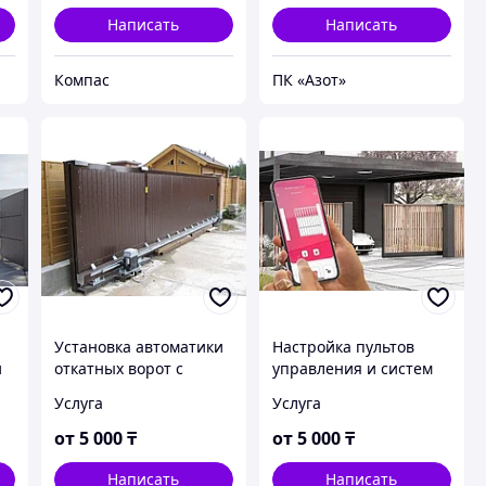
сложности
покраска
Написать
Написать
Компас
ПК «Азот»
Установка автоматики
Настройка пультов
и
откатных ворот с
управления и систем
од
гарантией
безопасности для
Услуга
Услуга
откатных ворот
от
5 000
₸
от
5 000
₸
Написать
Написать