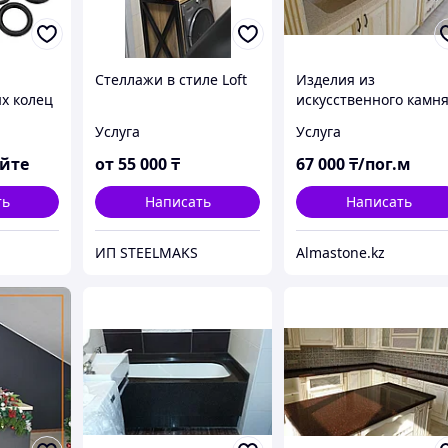
Стеллажи в стиле Loft
Изделия из
х колец
искусственного камн
Staron(Samsung)
Услуга
Услуга
яйте
от
55 000
₸
67 000
₸/пог.м
ть
Написать
Написать
ИП STEELMAKS
Almastone.kz