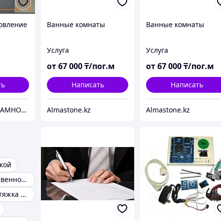
овление
Ванные комнаты
Ванные комнаты
Услуга
Услуга
от
67 000
₸/пог.м
от
67 000
₸/пог.м
ть
Написать
Написать
"АК-КАРА" РЕКЛАМНОЕ АГЕНТСТВО
Almastone.kz
Almastone.kz
кой
Обивка искусственной кожей
Обивка и перетяжка дивана