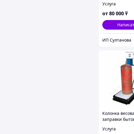
Услуга
от
80 000
₸
Написа
ИП Султанова
Колонка весов
заправки быто
баллонов УНСГ
Услуга