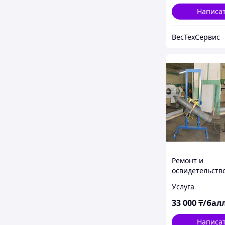
Написа
ВесТехСервис
Ремонт и
освидетельств
аргонового бал
Услуга
л, гидроиспыт
замена вентил
33 000
₸/бал
покраска
Написа