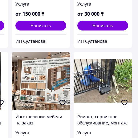
мебели
Услуга
Услуга
от
150 000
₸
от
30 000
₸
Написать
Написать
ИП Султанова
ИП Султанова
Изготовление мебели
Ремонт, сервисное
д
на заказ
обслуживание, монтаж
автоматических ворот
Услуга
Услуга
и дверей