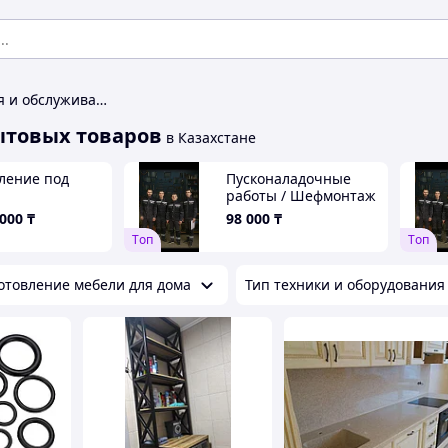
Услуги изготовления и обслуживания бытовых товаров
ытовых товаров
в Казахстане
ление под
Пусконаладочные
работы / Шефмонтаж
промышленного
 000
₸
98 000
₸
прачечного
Tоп
Tоп
оборудования
отовление мебели для дома
Тип техники и оборудования