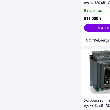
пуска 320 кВт 
G320T4
В наличии
811 000
₸
Купит
Устройство пл
пуска 15 кВт C