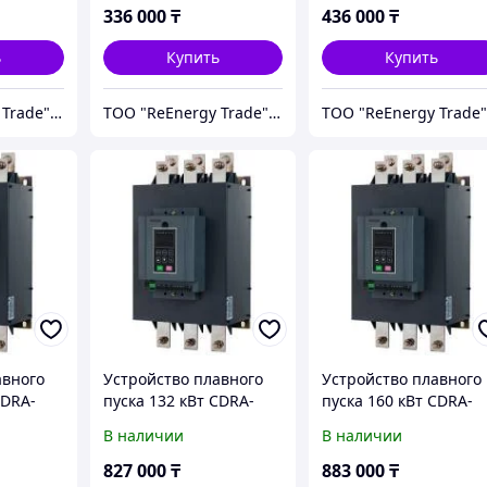
336 000
₸
436 000
₸
ь
Купить
Купить
ТОО "ReEnergy Trade" Энергоэффективные технологии и оборудование
ТОО "ReEnergy Trade" Энергоэффективные технологии и оборудование
авного
Устройство плавного
Устройство плавного
CDRA-
пуска 132 кВт CDRA-
пуска 160 кВт CDRA-
K3G132T4
K3G160T4
В наличии
В наличии
827 000
₸
883 000
₸