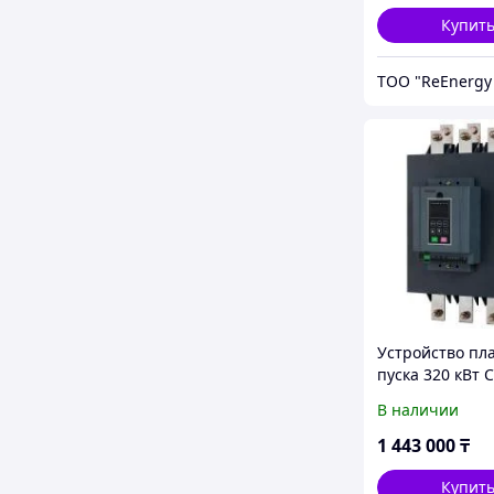
Купит
Устройство пл
пуска 320 кВт 
K3G320T4
В наличии
1 443 000
₸
Купит