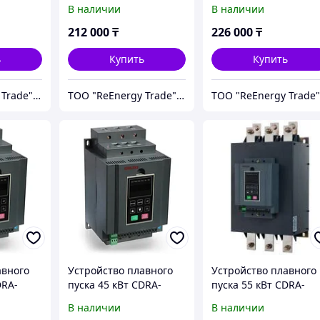
K3G011T4
K3G018T4
В наличии
В наличии
212 000
₸
226 000
₸
ь
Купить
Купить
ТОО "ReEnergy Trade" Энергоэффективные технологии и оборудование
ТОО "ReEnergy Trade" Энергоэффективные технологии и оборудование
авного
Устройство плавного
Устройство плавного
DRA-
пуска 45 кВт CDRA-
пуска 55 кВт CDRA-
K3G045T4
K3G055T4
В наличии
В наличии