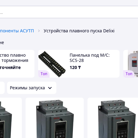
поненты АСУТП
Устройства плавного пуска Delixi
не
ство плавно
Панелька под M/C:
и торможения
SCS-28
17Q,7,5 кВт
уточняйте
120
₸
Tоп
Tоп
Режимы запуска