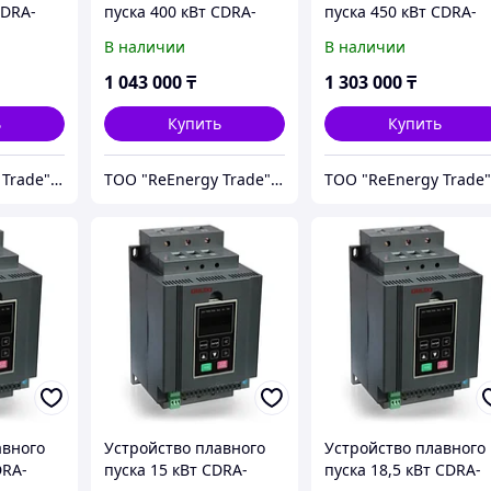
CDRA-
пуска 400 кВт CDRA-
пуска 450 кВт CDRA-
G400T4
G450T4
В наличии
В наличии
1 043 000
₸
1 303 000
₸
ь
Купить
Купить
ТОО "ReEnergy Trade" Энергоэффективные технологии и оборудование
ТОО "ReEnergy Trade" Энергоэффективные технологии и оборудование
авного
Устройство плавного
Устройство плавного
DRA-
пуска 15 кВт CDRA-
пуска 18,5 кВт CDRA-