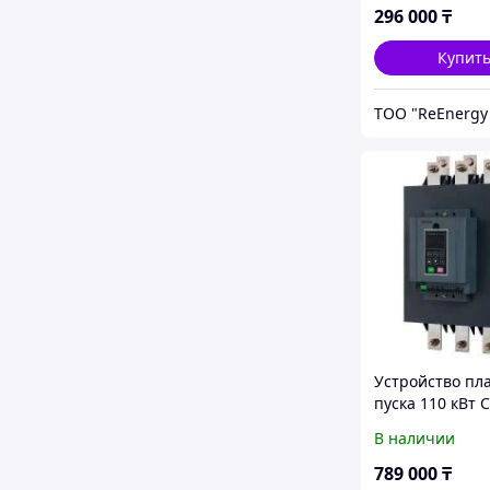
296 000
₸
Купит
Устройство пл
пуска 110 кВт 
K3G110T4
В наличии
789 000
₸