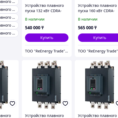
Устройство плавного пуска 160 квт
Устройство плавного
Устройство плавного
Устройство плавного пуска 200 квт
пуска 132 кВт CDRA-
пуска 160 кВт CDRA-
G132T4
G160T4
Устройство плавного пуска 37 квт
В наличии
В наличии
Устройство плавного пуска 400 квт
540 000
₸
565 000
₸
Устройство плавного пуска 22 квт
Купить
Купить
ТОО "ReEnergy Trade" Энергоэффективные технологии и оборудование
авного
Устройство плавного
Устройство плавного