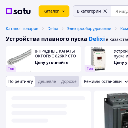
Каталог
В категории
Каталог товаров
Delixi
Электрооборудование
Ком
Устройства плавного пуска
Delixi
в Казахста
8-ПРЯДНЫЕ КАНАТЫ
Устрой
ОКТОПУС 826KP СТО
пуска 
71915393-ТУ 051–2014
ATS22D
Цену уточняйте
Цену 
Tоп
Tоп
По рейтингу
Дешевле
Дороже
Режимы остановки