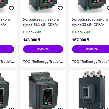
авного
Устройство плавного
Устройство плавного
DRA-
пуска 18,5 кВт CDRA-
пуска 22 кВт CDRA-
G018T4
G022T4
В наличии
В наличии
143 000
₸
167 000
₸
ь
Купить
Купить
ТОО "ReEnergy Trade" Энергоэффективные технологии и оборудование
ТОО "ReEnergy Trade" Энергоэффективные технологии и оборудование