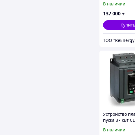
G015T4
В наличии
137 000
₸
Купит
Устройство пл
пуска 37 кВт C
K3G037T4
В наличии