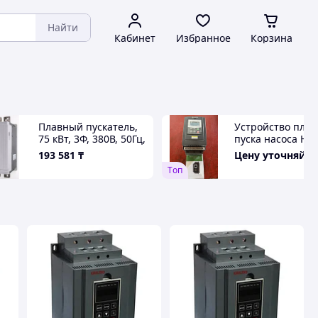
Найти
Кабинет
Избранное
Корзина
Плавный пускатель,
Устройство плав
75 кВт, 3Ф, 380В, 50Гц,
пуска насоса НБ
150А
193 581
₸
Цену уточняйте
Tоп