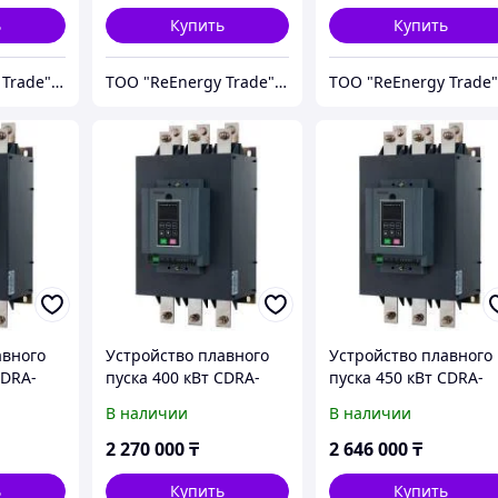
ь
Купить
Купить
ТОО "ReEnergy Trade" Энергоэффективные технологии и оборудование
ТОО "ReEnergy Trade" Энергоэффективные технологии и оборудование
авного
Устройство плавного
Устройство плавного
CDRA-
пуска 400 кВт CDRA-
пуска 450 кВт CDRA-
K3G400T4
K3G450T4
В наличии
В наличии
2 270 000
₸
2 646 000
₸
ь
Купить
Купить