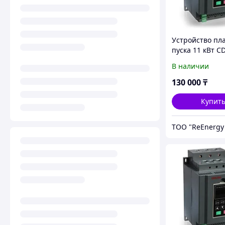
Устройство пл
пуска 11 кВт C
G011T4
В наличии
130 000
₸
Купит