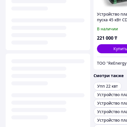
Устройство пл
пуска 45 кВт C
G045T4
В наличии
221 000
₸
Купит
Смотри также
Упп 22 квт