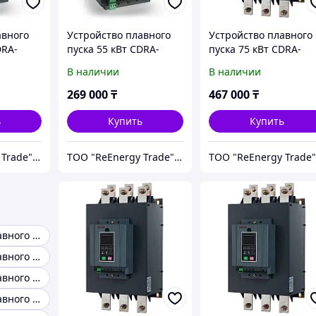
авного
Устройство плавного
Устройство плавного
DRA-
пуска 55 кВт CDRA-
пуска 75 кВт CDRA-
G055T4
G075T4
В наличии
В наличии
269 000
₸
467 000
₸
ь
Купить
Купить
ТОО "ReEnergy Trade" Энергоэффективные технологии и оборудование
ТОО "ReEnergy Trade" Энергоэффективные технологии и оборудование
Устройство плавного пуска 15 квт
Устройство плавного пуска 45 квт
Устройство плавного пуска 55 квт
Устройство плавного пуска 75 квт