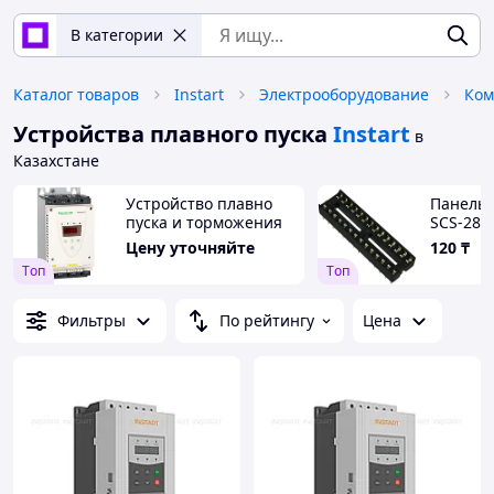
В категории
Каталог товаров
Instart
Электрооборудование
Ком
Устройства плавного пуска
Instart
в
Казахстане
Устройство плавно
Панельк
пуска и торможения
SCS-28
ATS22D17Q,7,5 кВт
Цену уточняйте
120
₸
Tоп
Tоп
Фильтры
По рейтингу
Цена