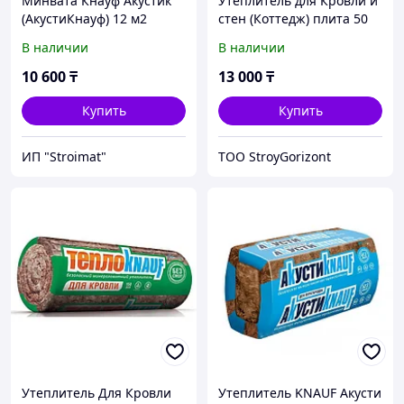
Минвата Кнауф Акустик
Утеплитель для Кровли и
(АкустиКнауф) 12 м2
стен (Коттедж) плита 50
Knauf 12 кв.м
В наличии
В наличии
10 600
₸
13 000
₸
Купить
Купить
ИП "Stroimat"
ТОО StroyGorizont
Утеплитель Для Кровли
Утеплитель KNAUF Акусти