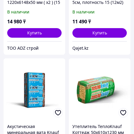
1220x6148x50 мм ( х2 ) (15
5см, плотность 15 (12м2)
м2), ТеплоKNAUF
В наличии
В наличии
14 980
₸
11 490
₸
Купить
Купить
ТОО ADZ строй
Qajet.kz
Акустическая
Утеплитель ТеплоKnauf
минеральная вата Knauf
Коттедж 50х610х1230 мм