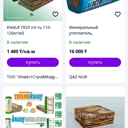
KNAUF ПОЛ пл-ть 110-
Минеральный
120кг/м3
утеплитель,
звукоизоляция, 12 м²,
В наличии
В наличии
1230×610×50 мм
1 480
₸/кв.м
16 000
₸
Купить
Купить
ТОО "ИнвестСтройМодуль-2030"
QAZ-NUR