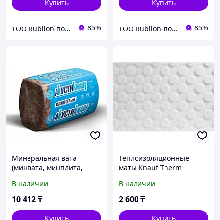
Купить
Купить
85%
85%
ТОО Rubilon-поставщик №1
ТОО Rubilon-поставщик №1
Минеральная вата
Теплоизоляционные
(минвата, минплита,
маты Knauf Therm
утеплитель)
Теплый пол 1200х600х47
В наличии
В наличии
Теплоизоляция Knauf
мм
Insulation АкустиKnauf
10 412
₸
2 600
₸
Слим 920х600х27 мм
Купить
Купить