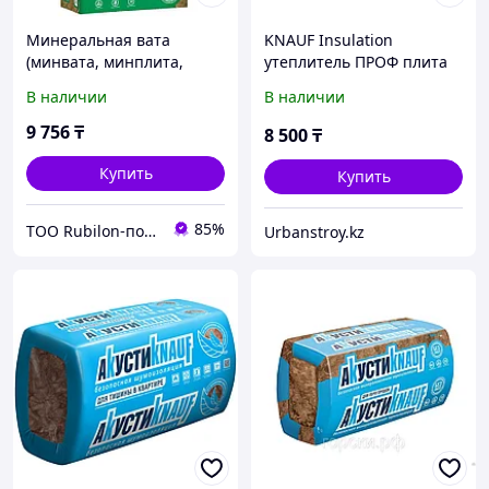
Минеральная вата
KNAUF Insulation
(минвата, минплита,
утеплитель ПРОФ плита
утеплитель)
610x1250x50 мм ( х16 )
В наличии
В наличии
Минеральная вата Knauf
(12,2кв.м),
Для Кровли и стен S37MR
9 756
₸
8 500
₸
50x610x1230 мм
Купить
Купить
85%
ТОО Rubilon-поставщик №1
Urbanstroy.kz