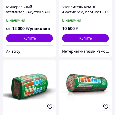
Минеральный
Утеплитель KNAUF
утеплитель АкустиKNAUF
Акустик 5см, плотность 15
звукоизоляция 12 кв.м.,
(12м2)
В наличии
В наличии
1230x610x50 мм
от
12 000
₸/упаковка
10 600
₸
Купить
Купить
Ak_stroy
Интернет-магазин Рамс Строй