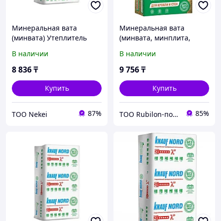
Минеральная вата
Минеральная вата
(минвата) Утеплитель
(минвата, минплита,
Knauf Nord 100х600х1250
утеплитель)
В наличии
В наличии
мм 4,5 кв. м
Минеральная вата Knauf
Для Кровли и стен S37MR
8 836
₸
9 756
₸
100x610x1230
Купить
Купить
87%
85%
ТОО Nekei
ТОО Rubilon-поставщик №1