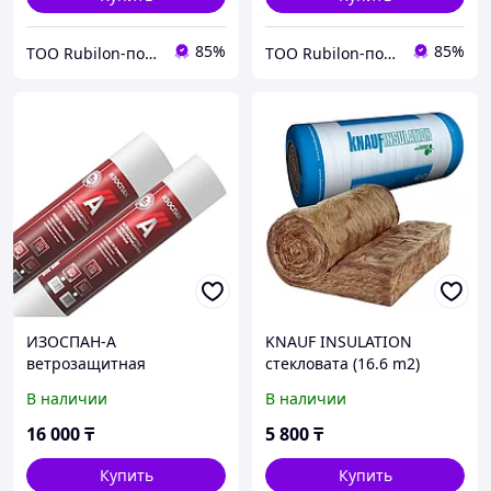
85%
85%
ТОО Rubilon-поставщик №1
ТОО Rubilon-поставщик №1
ИЗОСПАН-А
KNAUF INSULATION
ветрозащитная
стекловата (16.6 m2)
паропроницаемая
В наличии
В наличии
мембрана, 70кв.м.
16 000
₸
5 800
₸
Купить
Купить