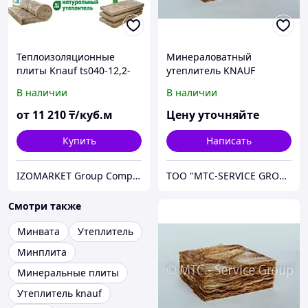
Теплоизоляционные
Минераловатный
плиты Knauf ts040-12,2-
утеплитель KNAUF
50-а
INSULATION Проф TR 037
В наличии
В наличии
Aquastatik (21,6 м2)
от
11 210
₸/куб.м
Цену уточняйте
Купить
Написать
IZOMARKET Group Company Астана
ТОО "МТС-SERVICE GROUP"
Смотри также
Минвата
Утеплитель
Минплита
Минеральные плиты
Утеплитель knauf