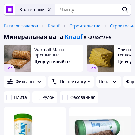
В категории
Каталог товаров
Knauf
Строительство
Строитель
Минеральная вата
Knauf
в Казахстане
Warmall Маты
Плиты
прошивные
теплои
минераловатные без
минера
Цену уточняйте
Цену у
обкладочного
Warmall
Tоп
Tоп
материала М1
Фильтры
По рейтингу
Цена
Фор
Плита
Рулон
Фасованная