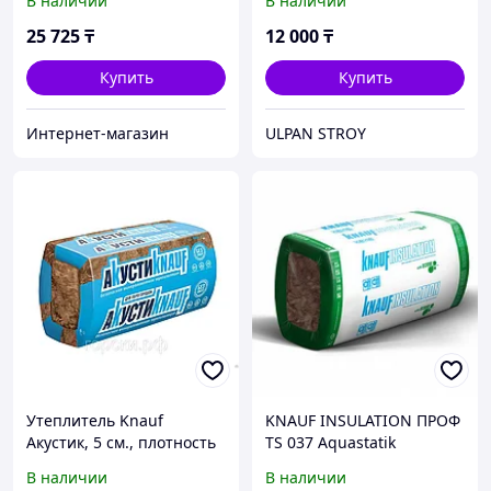
В наличии
В наличии
150*1220*5500мм
25 725
₸
12 000
₸
Купить
Купить
Интернет-магазин
ULPAN STROY
Утеплитель Knauf
KNAUF INSULATION ПРОФ
Акустик, 5 см., плотность
TS 037 Aquastatik
15, 12 м2
В наличии
В наличии