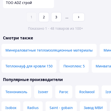
ТОО ADZ строй
1
2
3
...
Показано 1 - 48 товаров из 100+
Смотри также
Минераловатные теплоизоляционные материалы
Мин
Теплокнауф для кровли 150
Пеноплекс 5
Минвата
Популярные производители
Технониколь
Isover
Paroc
Rockwool
Iz
Isobox
Radius
Saint - gobain
Завод МВИ