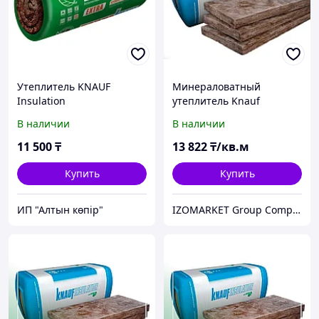
Утеплитель KNAUF
Минераловатный
Insulation
утеплитель Knauf
Insulation PROF TS 037,
В наличии
В наличии
100А
11 500
₸
13 822
₸/кв.м
Купить
Купить
ИП "Алтын көпір"
IZOMARKET Group Company Астана