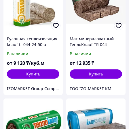
Рулонная теплоизоляция
Мат минераловатный
knauf tr 044-24-50-а
ТеплоKnauf TR 044
(рулон)
Aquastatik,
В наличии
В наличии
8000*1200*2*50
от
9 120
₸/куб.м
от
12 935
₸
Купить
Купить
IZOMARKET Group Company Астана
ТОО IZO-MARKET КМ