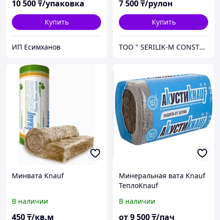
10 500
₸/упаковка
7 500
₸/рулон
Купить
Купить
ИП Есимxанов
TOO " SERILIK-M CONSTRUCTION"
Минвата Knauf
Минеральная вата Knauf
ТеплоKnauf
В наличии
В наличии
450
₸/кв.м
от
9 500
₸/пач