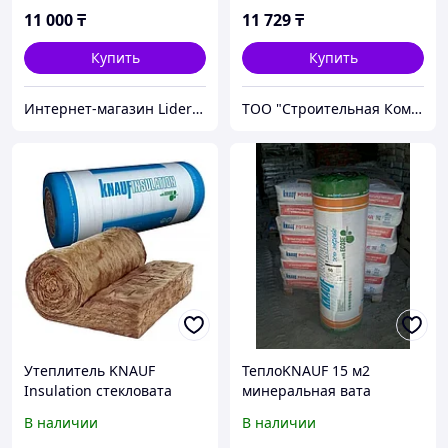
11 000
₸
11 729
₸
Купить
Купить
Интернет-магазин Lider_Stroy
ТОО "Строительная Компания Твой Дом"
Утеплитель KNAUF
ТеплоKNAUF 15 м2
Insulation стекловата
минеральная вата
(Кнауф Стекловата-
В наличии
В наличии
Минвата)