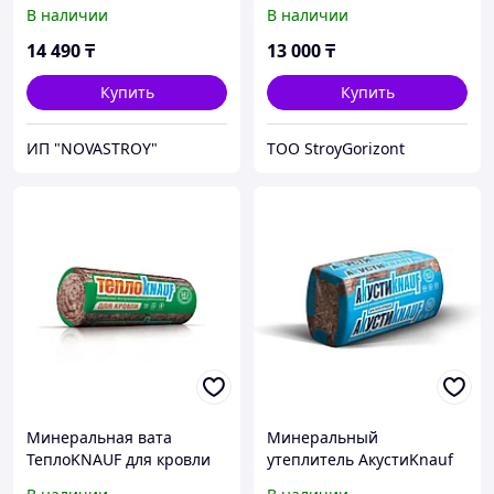
Knauf 12 кв.м
В наличии
В наличии
14 490
₸
13 000
₸
Купить
Купить
ИП "NOVASTROY"
TOO StroyGorizont
Минеральная вата
Минеральный
ТеплоKNAUF для кровли
утеплитель АкустиKnauf
TR 037-7
1230*610*50 мм