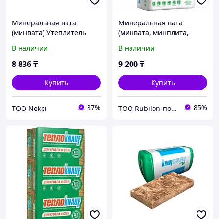
Минеральная вата
Минеральная вата
(минвата) Утеплитель
(минвата, минплита,
Knauf Nord 50х600х1250
утеплитель)
В наличии
В наличии
мм 9 кв. м
Минеральная вата Knauf
Nord S33MR 50x600x1250
8 836
₸
9 200
₸
мм 12 шт в
Купить
Купить
87%
85%
ТОО Nekei
ТОО Rubilon-поставщик №1