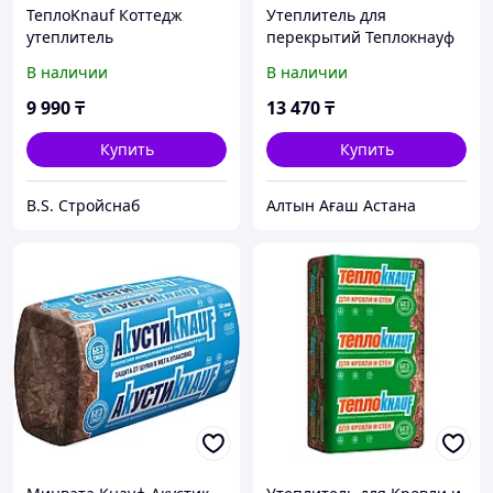
ТеплоKnauf Коттедж
Утеплитель для
утеплитель
перекрытий Теплокнауф
Aquastatik (50 * 1220 *
В наличии
В наличии
7380) плотность 15
9 990
₸
13 470
₸
Купить
Купить
B.S. Стройснаб
Алтын Ағаш Астана