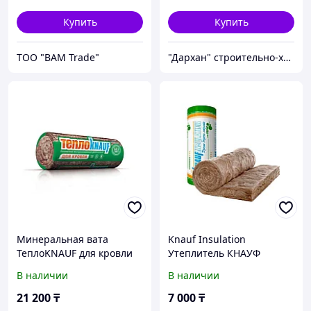
Купить
Купить
ТОО "BAM Trade"
"Дархан" строительно-хозяйственный магазин
Минеральная вата
Knauf Insulation
ТеплоKNAUF для кровли
Утеплитель КНАУФ
TR 037-7
ИНСУЛЕЙШН Тепло Рулон
В наличии
В наличии
150*1220*5500мм
TR 044
21 200
₸
7 000
₸