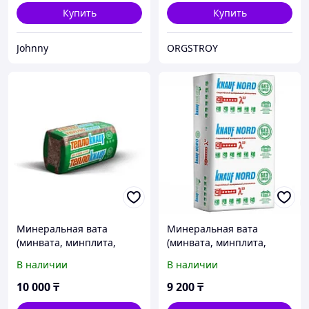
Купить
Купить
Johnny
ORGSTROY
Минеральная вата
Минеральная вата
(минвата, минплита,
(минвата, минплита,
утеплитель)
утеплитель)
В наличии
В наличии
Теплоизоляция Knauf
Минеральная вата Knauf
Insulation ТеплоKnauf
Nord S33MR 100x600x1250
10 000
₸
9 200
₸
Коттедж ТS 037
мм 6 шт в