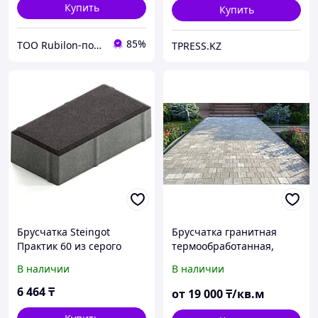
Купить
Купить
85%
ТОО Rubilon-поставщик №1
TPRESS.KZ
Брусчатка Steingot
Брусчатка гранитная
Практик 60 из серого
термообработанная,
цемента с частичным
толщина 60мм
В наличии
В наличии
прокрасом
прямоугольник черная
6 464
₸
от
19 000
₸/кв.м
200х100х60 мм