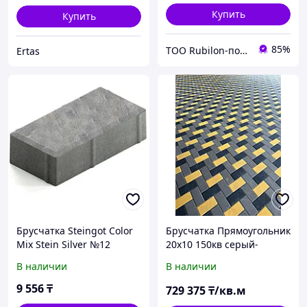
Купить
Купить
85%
ТОО Rubilon-поставщик №1
Ertas
Брусчатка Steingot Color
Брусчатка Прямоугольник
Mix Stein Silver №12
20х10 150кв серый-
прямоугольник
черный-желтый
В наличии
В наличии
200х100х60 мм
9 556
₸
729 375
₸/кв.м