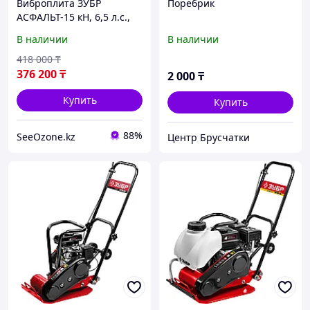
Виброплита ЗУБР
Поребрик
АСФАЛЬТ-15 кН, 6,5 л.с.,
4800 Вт. "Мастер"(ВПБ-15
В наличии
В наличии
А)
418 000
₸
376 200
₸
2 000
₸
Купить
Купить
88%
SeeOzone.kz
Центр Брусчатки