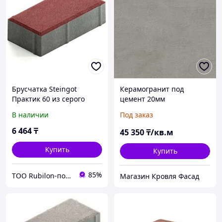
Брусчатка Steingot
Керамогранит под
Практик 60 из серого
цемент 20мм
цемента с частичным
утолщенный заменитель
В наличии
Под заказ
прокрасом
брусчатки Boost 60x60
прямоугольник красная
6 464
₸
45 350
₸/кв.м
200х100х60 мм
Купить
Купить
85%
ТОО Rubilon-поставщик №1
Магазин Кровля Фасад