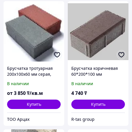
Брусчатка тротуарная
Брусчатка коричневая
200х100х60 мм серая,
60*200*100 мм
красная, цветная
В наличии
В наличии
от
3 850
₸/кв.м
4 740
₸
Купить
Купить
ТОО Арцах
R-tas group