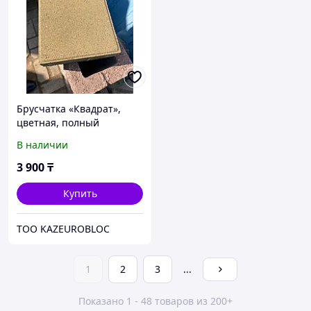
Брусчатка «Квадрат»,
цветная, полный
прокрас, 200х200х60 мм
В наличии
3 900
₸
Купить
ТОО KAZEUROBLOC
1
2
3
...
Показано 1 - 48 товаров из 200+