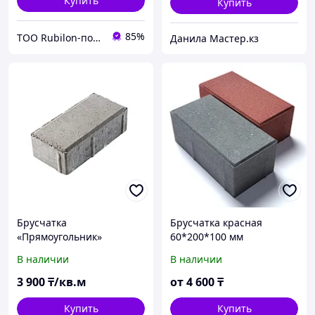
Купить
Купить
85%
ТОО Rubilon-поставщик №1
Данила Мастер.кз
Брусчатка
Брусчатка красная
«Прямоугольник»
60*200*100 мм
200*100*60 мм, цвет
В наличии
В наличии
серый
3 900
₸/кв.м
от
4 600
₸
Купить
Купить