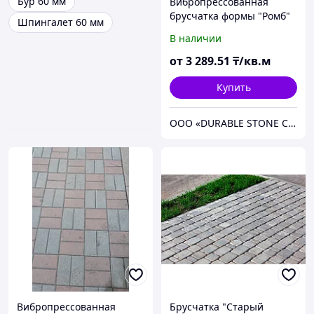
Бур 60 мм
Вибропрессованная
брусчатка формы "Ромб"
Шпингалет 60 мм
3D
В наличии
от
3 289
.51
₸/кв.м
Купить
ООО «DURABLE STONE CORP»
Вибропрессованная
Брусчатка "Старый