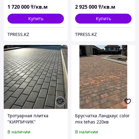
1 720 000
₸/кв.м
2 925 000
₸/кв.м
Купить
Купить
TPRESS.KZ
TPRESS.KZ
Тротуарная плитка
Брусчатка Ландхаус color
"КИРПИЧИК"
mix tehas 220кв
вибропрессованная
В наличии
В наличии
(серая)