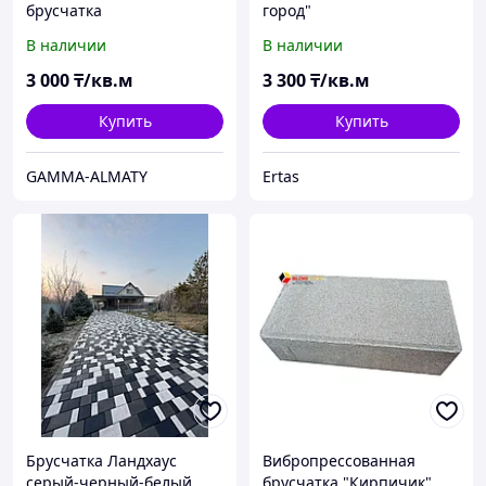
брусчатка
город"
В наличии
В наличии
3 000
₸/кв.м
3 300
₸/кв.м
Купить
Купить
GAMMA-ALMATY
Ertas
Брусчатка Ландхаус
Вибропрессованная
серый-черный-белый
брусчатка "Кирпичик"