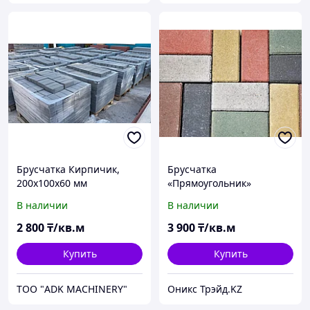
Брусчатка Кирпичик,
Брусчатка
200х100х60 мм
«Прямоугольник»
200*100*60 мм, цветной
В наличии
В наличии
2 800
₸/кв.м
3 900
₸/кв.м
Купить
Купить
ТОО "ADK MACHINERY"
Оникс Трэйд.KZ