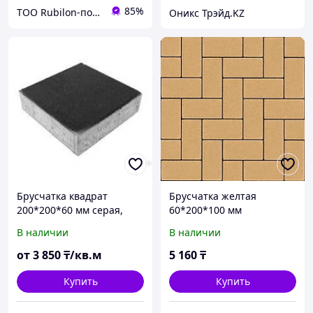
85%
ТОО Rubilon-поставщик №1
Оникс Трэйд.KZ
Брусчатка квадрат
Брусчатка желтая
200*200*60 мм серая,
60*200*100 мм
красная, цветная
В наличии
В наличии
от
3 850
₸/кв.м
5 160
₸
Купить
Купить