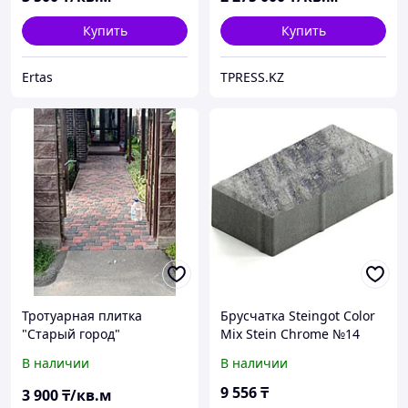
Купить
Купить
Ertas
TPRESS.KZ
Тротуарная плитка
Брусчатка Steingot Color
"Старый город"
Mix Stein Chrome №14
вибропрессованная
прямоугольник
В наличии
В наличии
(цветная)
200х100х60 мм
9 556
₸
3 900
₸/кв.м