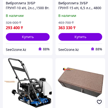
Виброплита ЗУБР
Виброплита ЗУБР
ГРУНТ-10 кН, 2л.с.,1500 Вт.
ГРУНТ-15 кН, 6,5 л.с., 4800
"Мастер" (ВПБ-10 Г)
Вт. "Мастер" (ВПБ-15 Г)
В наличии
В наличии
326 000
₸
403 700
₸
293 400
₸
363 330
₸
Купить
Купить
88%
88%
SeeOzone.kz
SeeOzone.kz