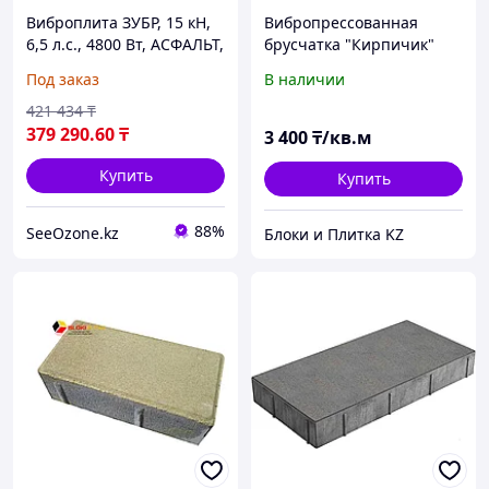
Виброплита ЗУБР, 15 кН,
Вибропрессованная
6,5 л.с., 4800 Вт, АСФАЛЬТ,
брусчатка "Кирпичик"
серия "Профессионал"
шоколадная
Под заказ
В наличии
(ЗВПБ-15 А)
421 434
₸
379 290
.60
₸
3 400
₸/кв.м
Купить
Купить
88%
SeeOzone.kz
Блоки и Плитка KZ