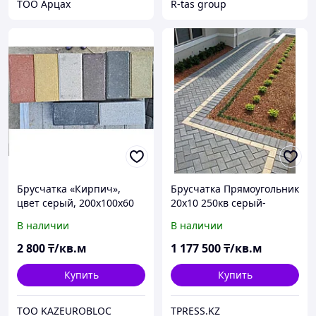
ТОО Арцах
R-tas group
Брусчатка «Кирпич»,
Брусчатка Прямоугольник
цвет серый, 200х100х60
20х10 250кв серый-
мм
желтый
В наличии
В наличии
2 800
₸/кв.м
1 177 500
₸/кв.м
Купить
Купить
ТОО KAZEUROBLOC
TPRESS.KZ