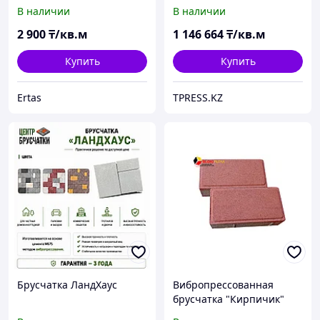
200кв
В наличии
В наличии
2 900
₸/кв.м
1 146 664
₸/кв.м
Купить
Купить
Ertas
TPRESS.KZ
Брусчатка ЛандХаус
Вибропрессованная
брусчатка "Кирпичик"
красная