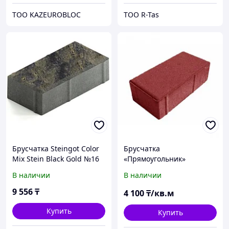
ТОО KAZEUROBLOC
ТОО R-Tas
Брусчатка Steingot Color
Брусчатка
Mix Stein Black Gold №16
«Прямоугольник»
прямоугольник
200*100*60 мм, цвет
В наличии
В наличии
200х100х60 мм
красный
9 556
₸
4 100
₸/кв.м
Купить
Купить