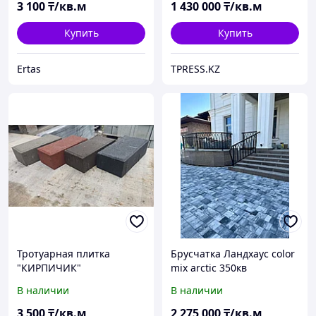
3 100
₸/кв.м
1 430 000
₸/кв.м
Купить
Купить
Ertas
TPRESS.KZ
Тротуарная плитка
Брусчатка Ландхаус color
"КИРПИЧИК"
mix arctic 350кв
вибропрессованная
В наличии
В наличии
(цветная)
3 500
₸/кв.м
2 275 000
₸/кв.м