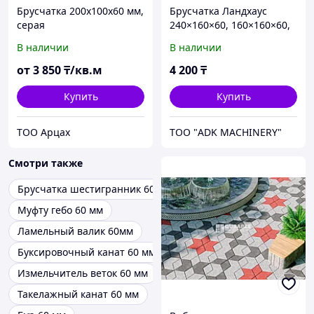
Брусчатка 200х100х60 мм,
Брусчатка Ландхаус
серая
240×160×60, 160×160×60,
80×160×60 мм
В наличии
В наличии
от
3 850
₸/кв.м
4 200
₸
Купить
Купить
ТОО Арцах
ТОО "ADK MACHINERY"
Смотри также
Брусчатка шестигранник 60мм
Муфту гебо 60 мм
Ламельный валик 60мм
Буксировочный канат 60 мм
Измельчитель веток 60 мм
Такелажный канат 60 мм