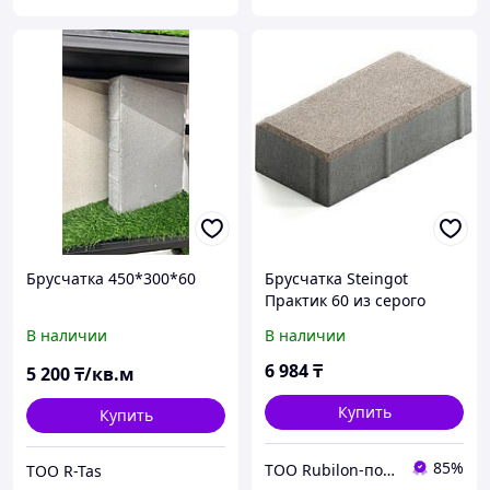
Брусчатка 450*300*60
Брусчатка Steingot
Практик 60 из серого
цемента с частичным
В наличии
В наличии
прокрасом
прямоугольник светло-
6 984
₸
5 200
₸/кв.м
серая 200х100х60 мм
Купить
Купить
85%
ТОО Rubilon-поставщик №1
ТОО R-Tas