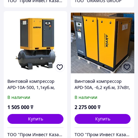
ТОО "Пром Инвест Казахстан"
ТОО "ORAMUS GROUP"
Винтовой компрессор
Винтовой компрессор
APD-10A-500, 1,1куб.м,
APD-50A, -6,2 куб.м, 37кВт,
7,5кВт, AirPIK
AirPIK
В наличии
В наличии
1 505 000
₸
2 275 000
₸
Купить
Купить
ТОО "Пром Инвест Казахстан"
ТОО "Пром Инвест Казахстан"