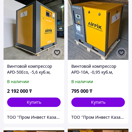
Винтовой компрессор
Винтовой компрессор
APD-50Eco, -5,6 куб.м,
APD-10A, -0,95 куб.м,
37кВт, (с частотным
10бар, 7,5кВт, AirPIK
В наличии
В наличии
приводом+двиг.PM) AirPIK
2 192 000
₸
795 000
₸
Купить
Купить
ТОО "Пром Инвест Казахстан"
ТОО "Пром Инвест Казахстан"