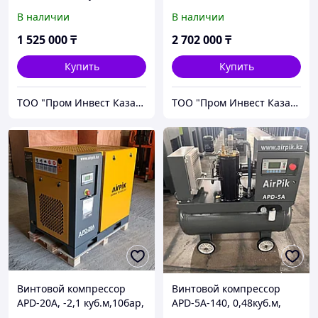
AirPIK
частотным
В наличии
В наличии
приводом+двиг.PM),
1,35куб.м, 16бар, AirPIK
1 525 000
₸
2 702 000
₸
Купить
Купить
ТОО "Пром Инвест Казахстан"
ТОО "Пром Инвест Казахстан"
Винтовой компрессор
Винтовой компрессор
APD-20A, -2,1 куб.м,10бар,
APD-5A-140, 0,48куб.м,
15кВт, AirPIK
140л, 4кВт, AirPIK