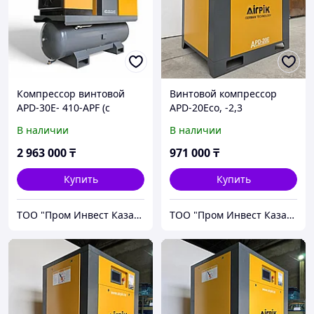
Компрессор винтовой
Винтовой компрессор
APD-30E- 410-APF (с
APD-20Eco, -2,3
частотным
куб.м,8бар, 15кВт, (с
В наличии
В наличии
приводом+двиг.PM),
частотным
1,8куб.м, 16бар, AirPIK
приводом+двиг.PM) AirPIK
2 963 000
₸
971 000
₸
Купить
Купить
ТОО "Пром Инвест Казахстан"
ТОО "Пром Инвест Казахстан"