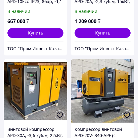
APD-10Eco IP23, 8бар, -1,1
APD-20A, -2,3 куб.м, 15кВт,
куб.м, 7,5кВт, AirPIK
AirPIK
В наличии
В наличии
667 000
₸
1 209 000
₸
Купить
Купить
ТОО "Пром Инвест Казахстан"
ТОО "Пром Инвест Казахстан"
Винтовой компрессор
Компрессор винтовой
APD-30A, -3,6 куб.м, 22кВт,
APD-20V- 340-APF (с