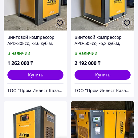
Винтовой компрессор
Винтовой компрессор
APD-30Eco, -3,6 куб.м,
APD-50Eco, -6,2 куб.м,
8бар, 22кВт, (с частотным
37кВт, (с частотным
В наличии
В наличии
приводом+двиг.PM) AirPIK
приводом+двиг.PM) AirPIK
1 262 000
₸
2 192 000
₸
Купить
Купить
ТОО "Пром Инвест Казахстан"
ТОО "Пром Инвест Казахстан"