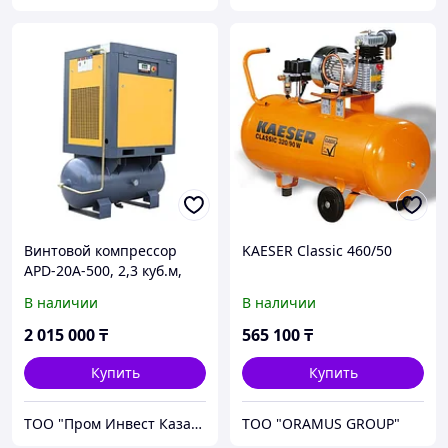
Винтовой компрессор
KAESER Classic 460/50
APD-20A-500, 2,3 куб.м,
15кВт, AirPIK
В наличии
В наличии
2 015 000
₸
565 100
₸
Купить
Купить
ТОО "Пром Инвест Казахстан"
ТОО "ORAMUS GROUP"