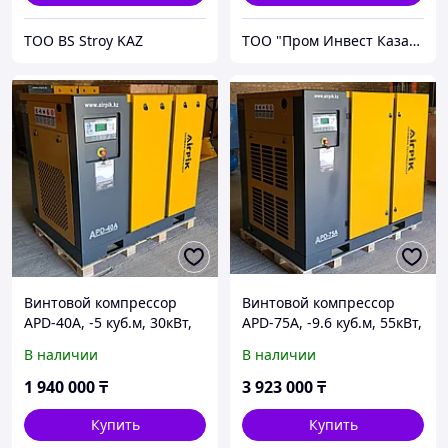
ТОО BS Stroy KAZ
ТОО "Пром Инвест Казахстан"
Винтовой компрессор
Винтовой компрессор
APD-40A, -5 куб.м, 30кВт,
APD-75A, -9.6 куб.м, 55кВт,
AirPIK
AirPIK
В наличии
В наличии
1 940 000
₸
3 923 000
₸
Купить
Купить