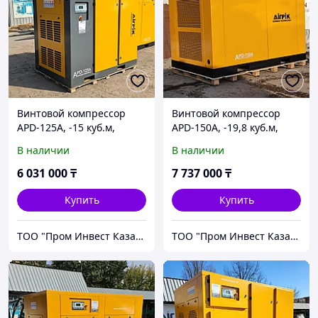
Винтовой компрессор
Винтовой компрессор
APD-125A, -15 куб.м,
APD-150A, -19,8 куб.м,
90кВт, AirPIK
110кВт, AirPIK
В наличии
В наличии
6 031 000
₸
7 737 000
₸
Купить
Купить
ТОО "Пром Инвест Казахстан"
ТОО "Пром Инвест Казахстан"