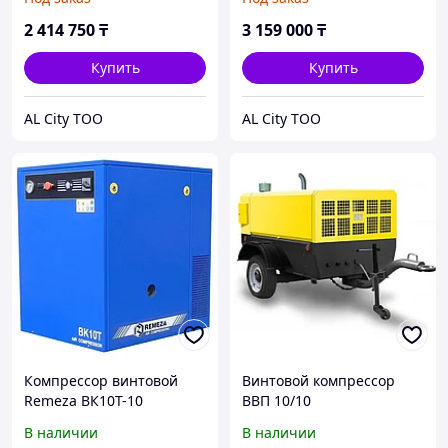
NORDBERG NCA10RD
2 414 750
₸
3 159 000
₸
Купить
Купить
AL City ТОО
AL City ТОО
Компрессор винтовой
Винтовой компрессор
Remeza ВК10Т-10
ВВП 10/10
В наличии
В наличии