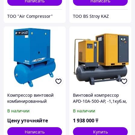
Написать
Написать
ТОО "Air Compressor"
ТОО BS Stroy KAZ
Компрессор винтовой
Винтовой компрессор
комбинированный
APD-10A-500-AP, -1,1куб.м,
Remeza ВК10Т-10-270
7,5кВт, AirPIK
В наличии
В наличии
Цену уточняйте
1 938 000
₸
Написать
Купить