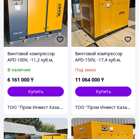
Винтовой компрессор
Винтовой компрессор
APD-100V, -11,2 куб.м,
APD-150V, -17,4 куб.м,
75кВт, (с частотным
110кВт, (с частотным
В наличии
Под заказ
приводом+двиг.PM) AirPIK
приводом+двиг.PM) AirPIK
6 161 000
₸
11 064 000
₸
Купить
Купить
ТОО "Пром Инвест Казахстан"
ТОО "Пром Инвест Казахстан"