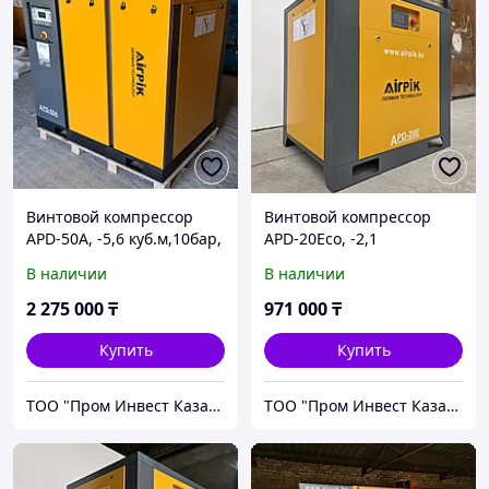
Винтовой компрессор
Винтовой компрессор
APD-50A, -5,6 куб.м,10бар,
APD-20Eco, -2,1
37кВт, AirPIK
куб.м,10бар, 15кВт, (с
В наличии
В наличии
частотным
приводом+двиг.PM) AirPIK
2 275 000
₸
971 000
₸
Купить
Купить
ТОО "Пром Инвест Казахстан"
ТОО "Пром Инвест Казахстан"