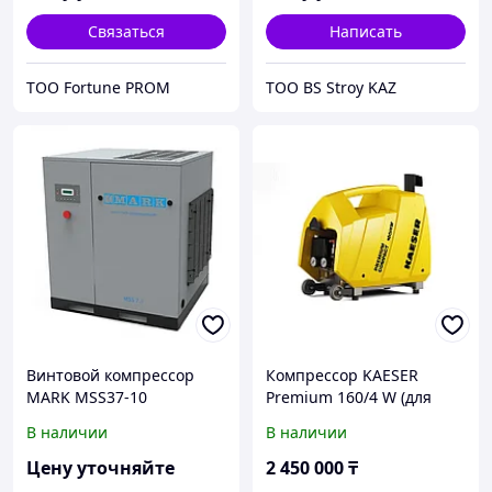
Связаться
Написать
ТОО Fortune PROM
ТОО BS Stroy KAZ
Винтовой компрессор
Компрессор KAESER
MARK MSS37-10
Premium 160/4 W (для
4103503891
заправки огнетушителей)
В наличии
В наличии
Цену уточняйте
2 450 000
₸