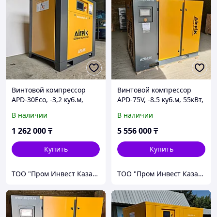
Винтовой компрессор
Винтовой компрессор
APD-30Eco, -3,2 куб.м,
APD-75V, -8.5 куб.м, 55кВт,
10бар, 22кВт, (с
(с частотным
В наличии
В наличии
частотным
приводом+двиг.PM) AirPIK
приводом+двиг.PM) AirPIK
1 262 000
₸
5 556 000
₸
Купить
Купить
ТОО "Пром Инвест Казахстан"
ТОО "Пром Инвест Казахстан"