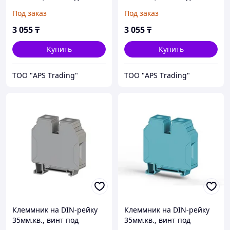
шестигр. (красный);
шестигр. (бежевый);
Под заказ
Под заказ
AVK35 IRD
AVK35 IRD P
3 055
₸
3 055
₸
Купить
Купить
ТОО "APS Тrading"
ТОО "APS Тrading"
Клеммник на DIN-рейку
Клеммник на DIN-рейку
35мм.кв., винт под
35мм.кв., винт под