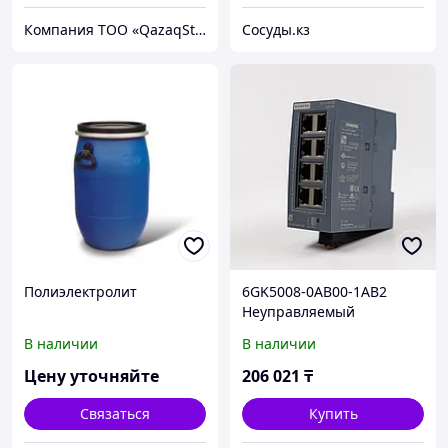
Компания ТОО «QazaqSteel(КазахСтил)»
Сосуды.кз
Полиэлектролит
6GK5008-0AB00-1AB2
Неуправляемый
промышленный Ethernet-
В наличии
В наличии
коммутатор SCALANCE
XB008
Цену уточняйте
206 021
₸
Связаться
Купить