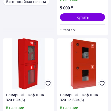
Винт потайная головка
синтетический материал,
для Resin ribbon
5 000
₸
Купить
"StanLab"
Пожарный шкаф ШПК
Пожарный шкаф ШПК
320-НОК(Б)
320-12-ВОК(Б)
В наличии
В наличии