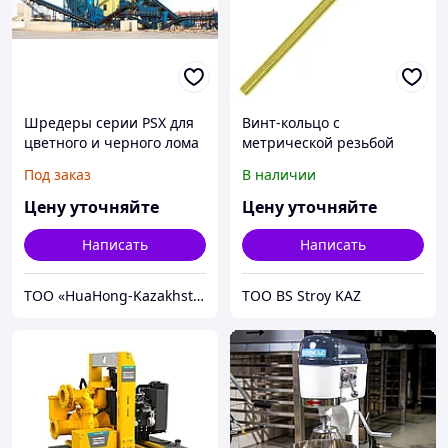
Шредеры серии PSX для
Винт-кольцо с
цветного и черного лома
метрической резьбой
оцинкованный Стройбат
Под заказ
В наличии
M8х120мм
Цену уточняйте
Цену уточняйте
Написать
Написать
TOO «HuaHong-Kazakhstan» (ХуаХун-Казахстан)
ТОО BS Stroy KAZ