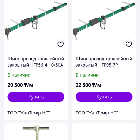
Шинопровод троллейный
Шинопровод троллейный
закрытый HFP56-4-10/50A
закрытый HFP95-7P-
10/50A
В наличии
В наличии
20 500
₸/м
22 500
₸/м
Купить
Купить
ТОО "ЖанТемір НС"
ТОО "ЖанТемір НС"