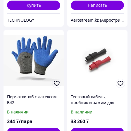
Купить
Написать
TECHNOLOGY
Aerostream.kz (Аерострим)
Перчатки х/б с латексом
Тестовый кабель,
В42
пробник и зажим для
промышленного
В наличии
В наличии
использования Fluke
AC175
244
₸/пара
33 260
₸