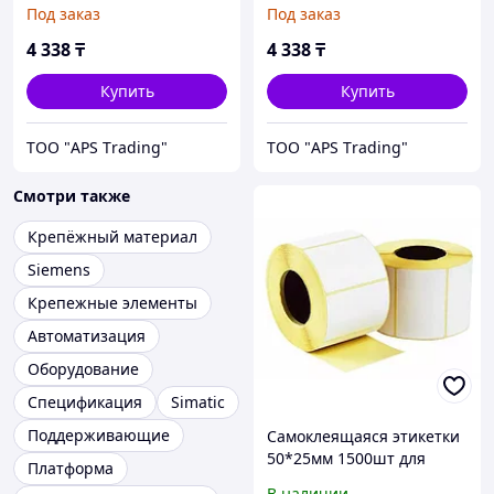
шестигр. (серый); AVK35I
шестигр. (синий); AVK35I
Под заказ
Под заказ
RDS
RDS
4 338
₸
4 338
₸
Купить
Купить
ТОО "APS Тrading"
ТОО "APS Тrading"
Смотри также
Крепёжный материал
Siemens
Крепежные элементы
Автоматизация
Оборудование
Спецификация
Simatic
Поддерживающие
Самоклеящаяся этикетки
50*25мм 1500шт для
Платформа
термопринтера в рулоне,
В наличии