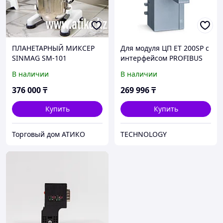
ПЛАНЕТАРНЫЙ МИКСЕР
Для модуля ЦП ET 200SP с
SINMAG SM-101
интерфейсом PROFIBUS
DP, 6ES7 545-5DA00-0AB0
В наличии
В наличии
376 000
₸
269 996
₸
Купить
Купить
Торговый дом АТИКО
TECHNOLOGY