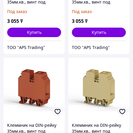
35мм.кв., винт под
35мм.кв., винт под
шестигр. (зеленый);
шестигр. (желтый); AVK35
Под заказ
Под заказ
AVK35 IRD
IRD
3 055
₸
3 055
₸
Купить
Купить
ТОО "APS Тrading"
ТОО "APS Тrading"
Клеммник на DIN-рейку
Клеммник на DIN-рейку
35мм.кв., винт под
35мм.кв., винт под