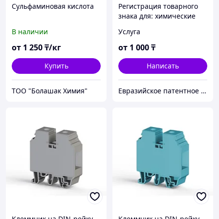
Сульфаминовая кислота
Регистрация товарного
знака для: химические
продукты для
В наличии
Услуга
использования в
промышленных, научных
от
1 250
₸/кг
от
1 000
₸
целях
Купить
Написать
ТОО "Болашак Химия"
Евразийское патентное бюро VostokPatent
Клеммник на DIN-рейку
Клеммник на DIN-рейку