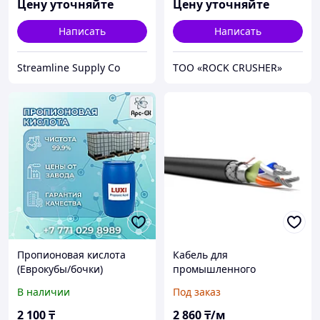
Цену уточняйте
Цену уточняйте
Написать
Написать
Streamline Supply Co
ТОО «ROCK CRUSHER»
Пропионовая кислота
Кабель для
(Еврокубы/бочки)
промышленного
использования КИПнг(А)-
В наличии
Под заказ
FRHF 2x2x0,78
2 100
₸
2 860
₸/м