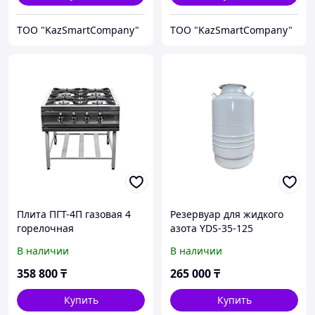
ТОО "KazSmartCompany"
ТОО "KazSmartCompany"
Плита ПГТ-4П газовая 4
Резервуар для жидкого
горелочная
азота YDS-35-125
В наличии
В наличии
358 800
₸
265 000
₸
Купить
Купить