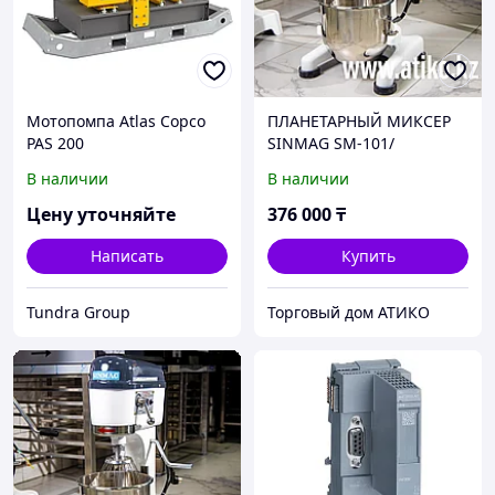
Мотопомпа Atlas Copco
ПЛАНЕТАРНЫЙ МИКСЕР
PAS 200
SINMAG SM-101/
PLANETARY MIXER
В наличии
В наличии
220V/50HZ/1PH IN ATK-
WXE2411
Цену уточняйте
376 000
₸
Написать
Купить
Tundra Group
Торговый дом АТИКО