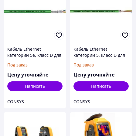
Кабель Ethernet
Кабель Ethernet
категории 5e, класс D для
категории 5, класс D для
гибкого использования.
сверхгибкого
Под заказ
Под заказ
ETHERLINE® Cat.5e 105
использования.
plus
ETHERLINE® TORSION
Цену уточняйте
Цену уточняйте
Cat. 5
Написать
Написать
CONSYS
CONSYS