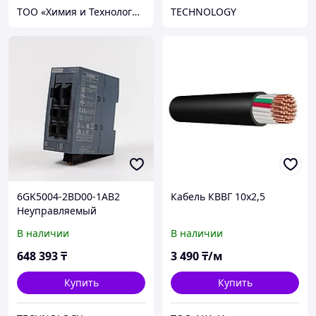
ТОО «Химия и Технология»
TECHNOLOGY
6GK5004-2BD00-1AB2
Кабель КВВГ 10x2,5
Неуправляемый
промышленный Ethernet-
В наличии
В наличии
коммутатор SCALANCE
XB004-2 оптоволоконо SC
648 393
₸
3 490
₸/м
Купить
Купить