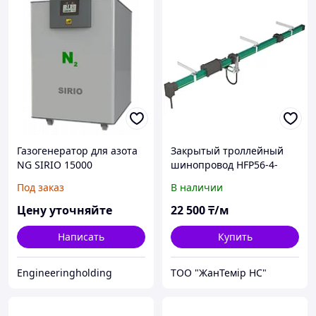
Газогенератор для азота
Закрытый троллейный
NG SIRIO 15000
шинопровод HFP56-4-
15/80A
Под заказ
В наличии
Цену уточняйте
22 500
₸/м
Написать
Купить
Engineeringholding
ТОО "ЖанТемір НС"