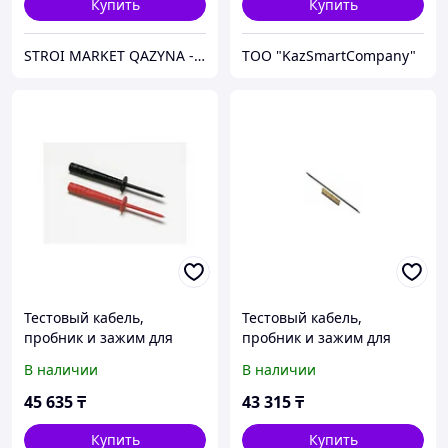
Купить
Купить
STROI MARKET QAZYNA - интернет магазин
ТОО "KazSmartCompany"
Тестовый кабель,
Тестовый кабель,
пробник и зажим для
пробник и зажим для
промышленного
промышленного
В наличии
В наличии
использования Fluke TP80
использования Fluke
TP912
45 635
₸
43 315
₸
Купить
Купить