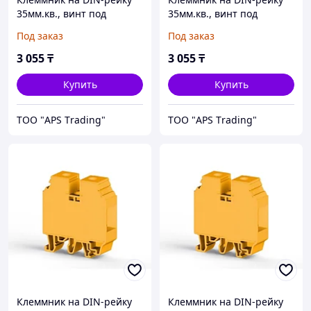
35мм.кв., винт под
35мм.кв., винт под
шестигр. (серый); AVK35
шестигр. (синий); AVK35
Под заказ
Под заказ
IRD
IRD
3 055
₸
3 055
₸
Купить
Купить
ТОО "APS Тrading"
ТОО "APS Тrading"
Клеммник на DIN-рейку
Клеммник на DIN-рейку