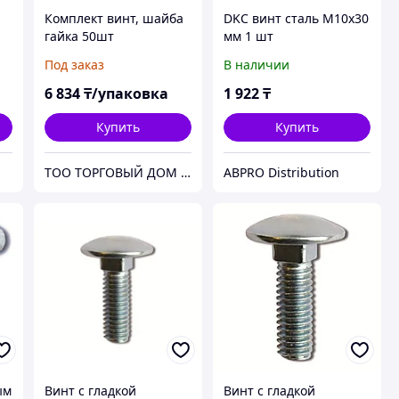
Комплект винт, шайба
DKC винт сталь M10x30
гайка 50шт
мм 1 шт
Под заказ
В наличии
6 834
₸/упаковка
1 922
₸
Купить
Купить
ТОО ТОРГОВЫЙ ДОМ "ЭЛЕКТРОЦЕНТР"
ABPRO Distribution
ым
Винт с гладкой
Винт с гладкой