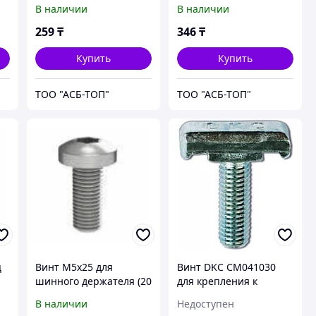
А4
головкой М6х10, нерж.
головкой М6х20, нерж.
В наличии
В наличии
сталь 4, DIN7985
сталь А4, DIN7985
(CM090610INOX316L)
(CM090620INOX316L)
259
₸
346
₸
Купить
Купить
ТОО "АСБ-ТОП"
ТОО "АСБ-ТОП"
ц
Винт M5x25 для
Винт DKC СМ041030
шинного держателя (20
для крепления к
шт.) RAM power для ST
профилю М10*30 мм
В наличии
Недоступен
и RAM fit (R5SCM5X25)