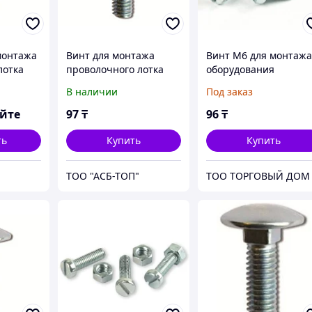
монтажа
Винт для монтажа
Винт М6 для монтаж
лотка
проволочного лотка
оборудования
М6х20 HDZ
В наличии
Под заказ
(CM050620HDZ)
яйте
97
₸
96
₸
ть
Купить
Купить
ТОО "АСБ-ТОП"