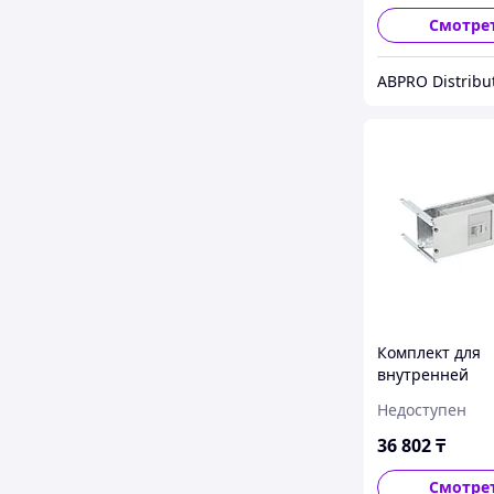
Смотре
ABPRO Distribu
Комплект для
внутренней
горизонтально
Недоступен
установки с в
креплением 3п 
36 802
₸
MO) Ш=600 мм
мм RAM
Смотре