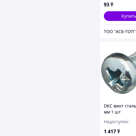
93
₸
Купит
ТОО "АСБ-ТОП"
DKC винт стал
мм 1 шт
Недоступен
1 417
₸