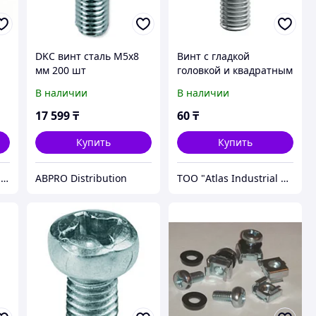
а
DKC винт сталь M5x8
Винт с гладкой
мм 200 шт
головкой и квадратным
подголовником М6х16,
В наличии
В наличии
горячеоцинкованный
17 599
₸
60
₸
Купить
Купить
ТОО ТОРГОВЫЙ ДОМ "ЭЛЕКТРОЦЕНТР"
ABPRO Distribution
ТОО "Atlas Industrial Manufacturing"