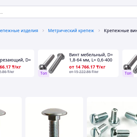
епежные изделия
Метрический крепеж
Крепежные ви
Винт мебельный, D=
арезающий, D=
1,8-64 мм, L= 0,6-400
мм, L= 0,6-400
мм, Класс проч.: 8,8;
766
.17
₸/кг
от
14 766
.17
₸/кг
сс проч.: 8,8;
10,9; 12,9..., Стандарт:
2
.86
₸/кг
от
15 222
.86
₸/кг
Tоп
Tоп
2,9..., Стандарт:
DIN 965...
...