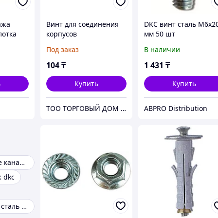
ажа
Винт для соединения
DKC винт сталь M6x2
лотка
корпусов
мм 50 шт
Под заказ
В наличии
)
104
₸
1 431
₸
ь
Купить
Купить
ТОО ТОРГОВЫЙ ДОМ "ЭЛЕКТРОЦЕНТР"
ABPRO Distribution
Металлические каналы
 dkc
Нержавеющая сталь INOX