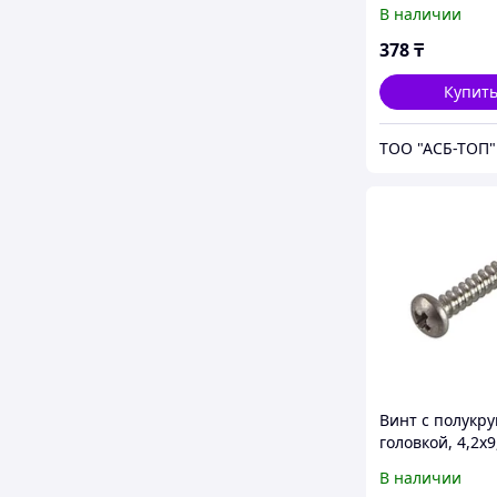
подголовником
В наличии
нерж. сталь А4
(CM010616INOX
378
₸
Купит
ТОО "АСБ-ТОП"
Винт с полукру
головкой, 4,2х9
нерж.сталь А4
В наличии
(CM275009INOX