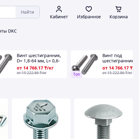
Найти
Кабинет
Избранное
Корзина
нты DKC
Винт шестигранник,
Винт под
D= 1,8-64 мм, L= 0,6-
шестигранник, 
400 мм, Класс проч.:
1,8-64 мм, L= 0,6
от
14 766
.17
₸/кг
от
14 766
.17
₸/к
8,8; 10,9; 12,9...,
мм, Класс проч.: 
от
15 222
.86
₸/кг
от
15 222
.86
₸/кг
Tоп
Стандарт: DIN 965...
10,9; 12,9..., Ста
DIN 965...