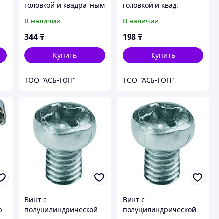
.
головкой и квадратным
головкой и квад.
подголовником М6х16,
подголовником М6х12,
В наличии
В наличии
нерж. сталь А2, DIN603
нерж. сталь А4, DIN603
(CM010616INOX)
(CM010612INOX316L)
344
₸
198
₸
Купить
Купить
ТОО "АСБ-ТОП"
ТОО "АСБ-ТОП"
к
Винт с
Винт с
ю
полуцилиндрической
полуцилиндрической