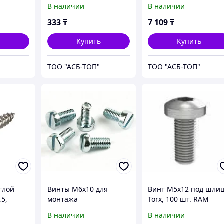
 М6х16,
сталь А4
М10х30, нерж. сталь 
В наличии
В наличии
, DIN603
(CM030620INOX316L)
(CM041030INOX316L)
316L)
333
₸
7 109
₸
ь
Купить
Купить
ТОО "АСБ-ТОП"
ТОО "АСБ-ТОП"
глой
Винты М6х10 для
Винт М5х12 под шли
,5,
монтажа
Torx, 100 шт. RAM
оборудования, 10 шт
power (R5M512)
В наличии
В наличии
316L)
(501010)