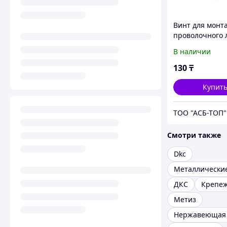
Винт для монт
проволочного 
М6х20 INOX
В наличии
(CM050620INOX
130
₸
Купит
ТОО "АСБ-ТОП"
Смотри также
Dkc
ДКС
Крепеж
Метиз