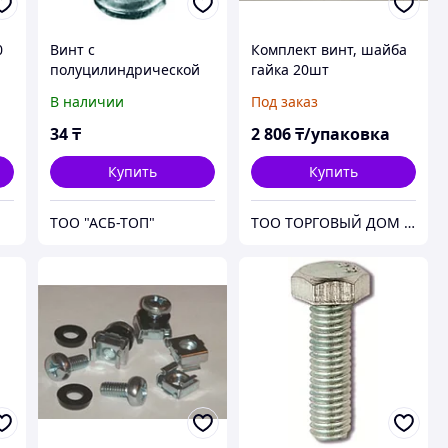
0
Винт с
Комплект винт, шайба
полуцилиндрической
гайка 20шт
головкой М6х10
В наличии
Под заказ
(CM090610)
34
₸
2 806
₸/упаковка
Купить
Купить
ТОО "АСБ-ТОП"
ТОО ТОРГОВЫЙ ДОМ "ЭЛЕКТРОЦЕНТР"