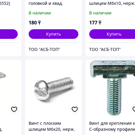
6552)
головкой и квад.
шлицем М6х10, нерж
подголовником М6х12,
сталь А2
В наличии
В наличии
нерж.cталь А2, DIN603
(CM010610INOX)
(CM010612INOX)
180
₸
177
₸
ь
Купить
Купить
ТОО "АСБ-ТОП"
ТОО "АСБ-ТОП"
Винт с плоским
Винт для крепления 
д.
шлицем М6х20, нерж.
С-образному профил