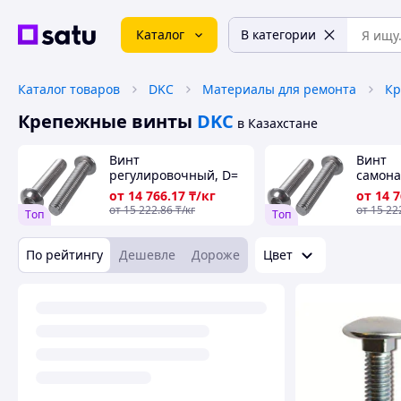
Каталог
В категории
Каталог товаров
DKC
Материалы для ремонта
Кр
Крепежные винты
DKC
в Казахстане
Винт
Винт
регулировочный, D=
самон
1,8-64 мм, L= 0,6-400
1,8-64 
от
14 766
.17
₸/кг
от
14 
мм, Класс проч.: 8,8;
мм, Кла
от
15 222
.86
₸/кг
от
15 22
Tоп
Tоп
10,9; 12,9..., Стандарт:
10,9; 1
DIN 965...
DIN 965
По рейтингу
Дешевле
Дороже
Цвет