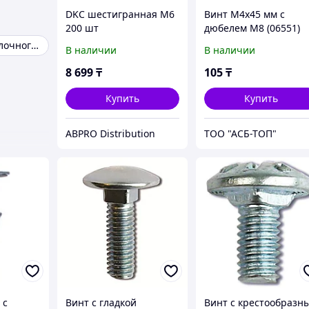
DKC шестигранная M6
Винт М4х45 мм с
200 шт
дюбелем M8 (06551)
Монтаж проволочного лотка
В наличии
В наличии
8 699
₸
105
₸
Купить
Купить
ABPRO Distribution
ТОО "АСБ-ТОП"
 с
Винт с гладкой
Винт с крестообразн