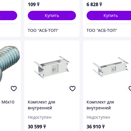
109
₸
6 828
₸
ь
Купить
Купить
ТОО "АСБ-ТОП"
ТОО "АСБ-ТОП"
ь M6x10
Комплект для
Комплект для
внутренней
внутренней
горизонтальной
горизонтальной
Недоступен
Недоступен
установки с винтовым
установки с винтовы
креплением 3п 3VT3
креплением 3п ХТ2 (F
30 599
₸
36 910
₸