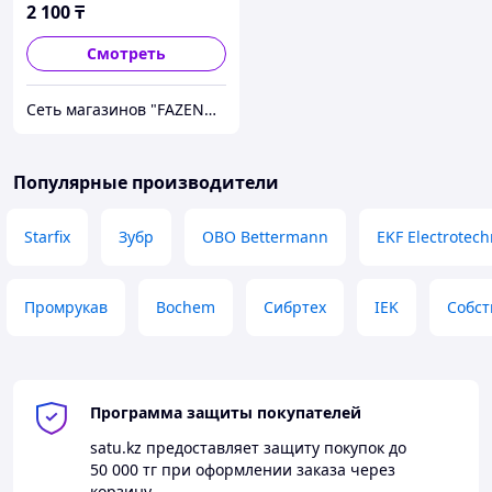
2 100
₸
Смотреть
Сеть магазинов "FAZENDA" ТОО Инкомстрой
Популярные производители
Starfix
Зубр
OBO Bettermann
EKF Electrotech
Промрукав
Bochem
Сибртех
IEK
Собст
Программа защиты покупателей
satu.kz
предоставляет защиту покупок до
50 000 тг
при оформлении заказа через
корзину.