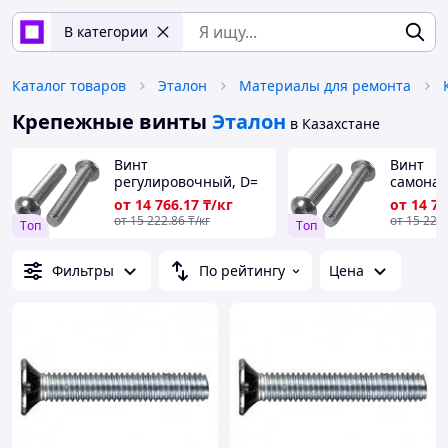
В категории
Каталог товаров
Эталон
Материалы для ремонта
Крепежные винты
Эталон
в Казахстане
Винт
Винт
регулировочный, D=
самона
1,8-64 мм, L= 0,6-400
1,8-64 м
от
14 766
.17
₸/кг
от
14 76
мм, Класс проч.: 8,8;
мм, Клас
от
15 222
.86
₸/кг
от
15 222
Tоп
Tоп
10,9; 12,9..., Стандарт:
10,9; 12,
DIN 965...
DIN 965.
Фильтры
По рейтингу
Цена