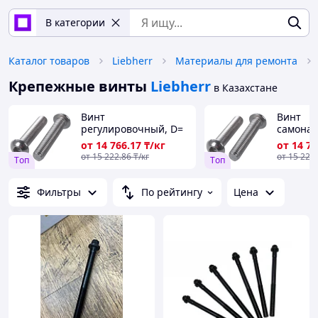
В категории
Каталог товаров
Liebherr
Материалы для ремонта
Крепежные винты
Liebherr
в Казахстане
Винт
Винт
регулировочный, D=
самона
1,8-64 мм, L= 0,6-400
1,8-64 м
от
14 766
.17
₸/кг
от
14 76
мм, Класс проч.: 8,8;
мм, Клас
от
15 222
.86
₸/кг
от
15 222
Tоп
Tоп
10,9; 12,9..., Стандарт:
10,9; 12,
DIN 965...
DIN 965.
Фильтры
По рейтингу
Цена