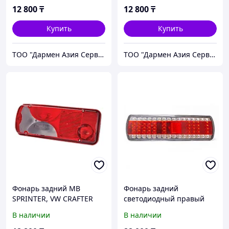
12 800
₸
12 800
₸
Купить
Купить
ТОО "Дармен Азия Сервис"
ТОО "Дармен Азия Сервис"
Фонарь задний МВ
Фонарь задний
SPRINTER, VW CRAFTER
светодиодный правый
левый 201801LH
бегущим ук.поворота,
В наличии
В наличии
КамАЗ, МАЗ 112.08.69-02-