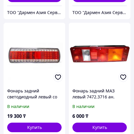
ТОО "Дармен Азия Сервис"
ТОО "Дармен Азия Сервис"
Фонарь задний
Фонарь задний МАЗ
светодиодный левый со
левый 7472.3716 ан.
жгутом, КамАЗ, МАЗ
(7452.3716-213)(АЭ)
В наличии
В наличии
112.08.69-03 AE
АвтоЭлектрика
19 300
₸
6 000
₸
Купить
Купить