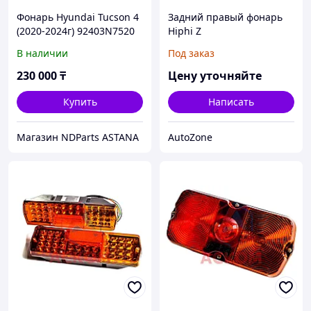
Фонарь Hyundai Tucson 4
Задний правый фонарь
(2020-2024г) 92403N7520
Hiphi Z
задний средний
В наличии
Под заказ
230 000
₸
Цену уточняйте
Купить
Написать
Магазин NDParts ASTANA
AutoZone