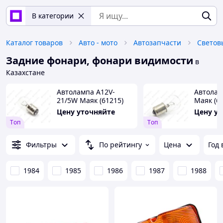
В категории
Каталог товаров
Авто - мото
Автозапчасти
Светов
Задние фонари, фонари видимости
в
Казахстане
Автолампа А12V-
Автолам
21/5W Маяк (61215)
Маяк (61
(габариты+стоп)
одноконт
Цену уточняйте
Цену у
двухконт.(уп.100 шт)
Tоп
Tоп
Фильтры
По рейтингу
Цена
Год
1984
1985
1986
1987
1988