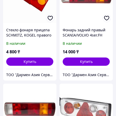
Стекло фонаря прицепа
Фонарь задний правый
SCHMITZ, KOGEL правого
SCANIA/VOLVO 4ser.FH
201615KRHBC
1012LKRH
В наличии
В наличии
4 800
₸
14 000
₸
Купить
Купить
ТОО "Дармен Азия Сервис"
ТОО "Дармен Азия Сервис"