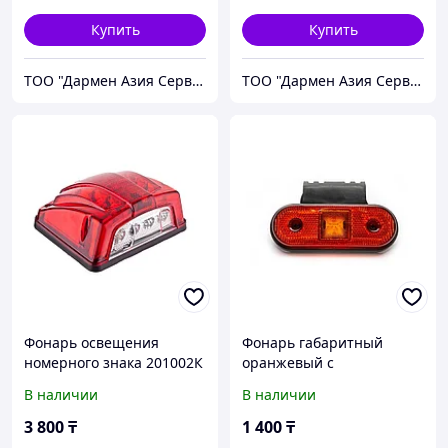
Купить
Купить
ТОО "Дармен Азия Сервис"
ТОО "Дармен Азия Сервис"
Фонарь освещения
Фонарь габаритный
номерного знака 201002К
оранжевый с
NEONBOS без рамки
кронштейном FR0193Y
В наличии
В наличии
3 800
₸
1 400
₸