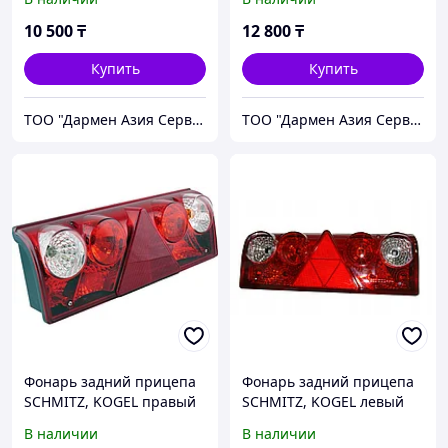
рамкой)
10 500
₸
12 800
₸
Купить
Купить
ТОО "Дармен Азия Сервис"
ТОО "Дармен Азия Сервис"
Фонарь задний прицепа
Фонарь задний прицепа
SCHMITZ, KOGEL правый
SCHMITZ, KOGEL левый
(1006 LK RH) 201615RHBC
(1006 LK LH) 201615LHBC
В наличии
В наличии