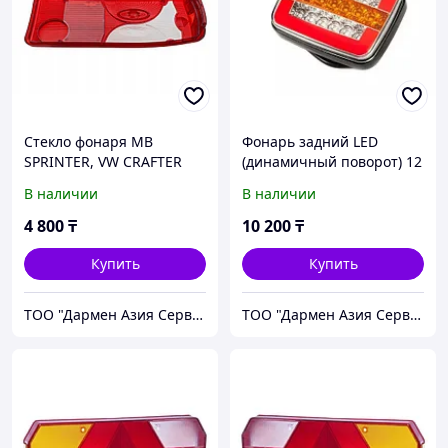
Стекло фонаря МВ
Фонарь задний LED
SPRINTER, VW CRAFTER
(динамичный поворот) 12
левого 201205SKTBLH
вольт 202205-D
В наличии
В наличии
4 800
₸
10 200
₸
Купить
Купить
ТОО "Дармен Азия Сервис"
ТОО "Дармен Азия Сервис"