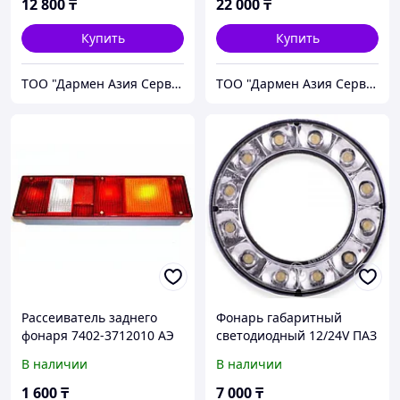
TRS AE
12 800
₸
22 000
₸
Купить
Купить
ТОО "Дармен Азия Сервис"
ТОО "Дармен Азия Сервис"
Рассеиватель заднего
Фонарь габаритный
фонаря 7402-3712010 АЭ
светодиодный 12/24V ПАЗ
3237, ЛиАЗ 78.3731
В наличии
В наличии
1 600
₸
7 000
₸