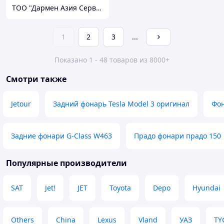
ТОО "Дармен Азия Сервис"
1
2
3
...
Показано 1 - 48 товаров из 8000+
Смотри также
Jetour
Задний фонарь Tesla Model 3 оригинал
Фон
Задние фонари G-Class W463
Прадо фонари прадо 150
Популярные производители
SAT
Jet!
JET
Toyota
Depo
Hyundai
Others
China
Lexus
Vland
УАЗ
TY