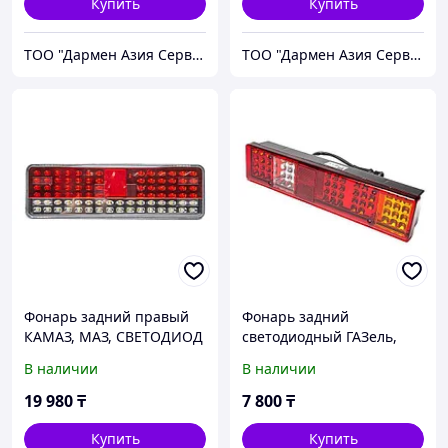
Купить
Купить
ТОО "Дармен Азия Сервис"
ТОО "Дармен Азия Сервис"
Фонарь задний правый
Фонарь задний
КАМАЗ, МАЗ, СВЕТОДИОД
светодиодный ГАЗель,
со жгутом 8512.3716-20 AE
ЗИЛ-5301, КАМАЗ, МАЗ
В наличии
В наличии
171.3716 LED AE
АвтоЭлектрика
19 980
₸
7 800
₸
Купить
Купить