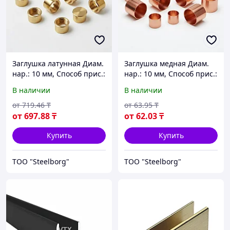
Заглушка латунная Диам.
Заглушка медная Диам.
нар.: 10 мм, Способ прис.:
нар.: 10 мм, Способ прис.:
наружная резьба
пайка
В наличии
В наличии
от
719
.46
₸
от
63
.95
₸
от
697
.88
₸
от
62
.03
₸
Купить
Купить
ТОО "Steelborg"
ТОО "Steelborg"