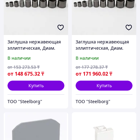
Заглушка нержавеющая
Заглушка нержавеющая
эллиптическая, Диам.
эллиптическая, Диам.
нар.: 426 мм
нар.: 530 мм
В наличии
В наличии
от
153 273
.53
₸
от
177 278
.37
₸
от
148 675
.32
₸
от
171 960
.02
₸
Купить
Купить
ТОО "Steelborg"
ТОО "Steelborg"