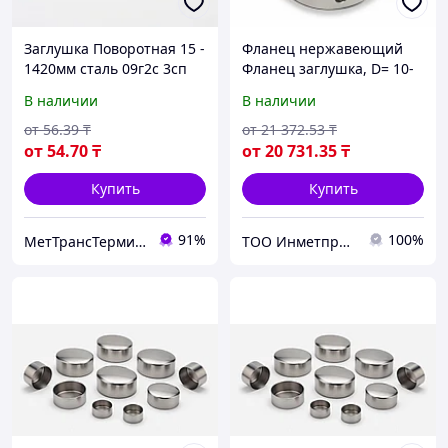
Заглушка Поворотная 15 -
Фланец нержавеющий
1420мм сталь 09г2с 3сп
Фланец заглушка, D= 10-
20 12х18н10т aisi 304
2400 мм, S= 2-219,1 мм,
В наличии
В наличии
Марка: 12Х18Н10Т;
10х17н13м2т; AISI 304...
от
56
.39
₸
от
21 372
.53
₸
от
54
.70
₸
от
20 731
.35
₸
Купить
Купить
91%
100%
МетТрансТерминал
ТОО Инметпром