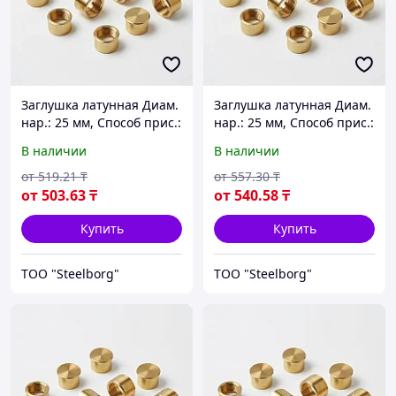
Заглушка латунная Диам.
Заглушка латунная Диам.
нар.: 25 мм, Способ прис.:
нар.: 25 мм, Способ прис.:
внутренняя резьба
наружная резьба
В наличии
В наличии
от
519
.21
₸
от
557
.30
₸
от
503
.63
₸
от
540
.58
₸
Купить
Купить
ТОО "Steelborg"
ТОО "Steelborg"