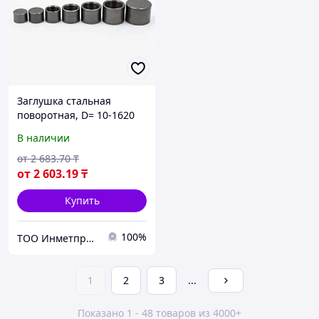
Заглушка стальная
поворотная, D= 10-1620
мм, s= 1-100 мм, Марка:
В наличии
20..., Стандарт: АТК
24.200.02-90...
от
2 683
.70
₸
от
2 603
.19
₸
Купить
100%
ТОО Инметпром
1
2
3
...
Показано 1 - 48 товаров из 4000+