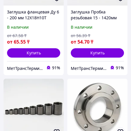
Заглушка фланцевая Ду 6
Заглушка Пробка
- 200 мм 12Х18Н10Т
резьбовая 15 - 1420мм
10Х17Н13М2Т ГОСТ
сталь 09г2с 3сп 20
В наличии
В наличии
22816-83
12х18н10т aisi 304
от
67
.58
₸
от
56
.39
₸
от
65
.55
₸
от
54
.70
₸
Купить
Купить
91%
91%
МетТрансТерминал
МетТрансТерминал