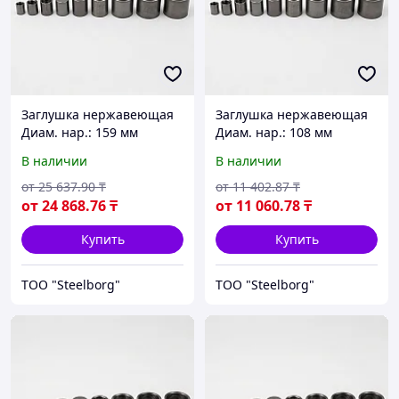
Заглушка нержавеющая
Заглушка нержавеющая
Диам. нар.: 159 мм
Диам. нар.: 108 мм
В наличии
В наличии
от
25 637
.90
₸
от
11 402
.87
₸
от
24 868
.76
₸
от
11 060
.78
₸
Купить
Купить
ТОО "Steelborg"
ТОО "Steelborg"