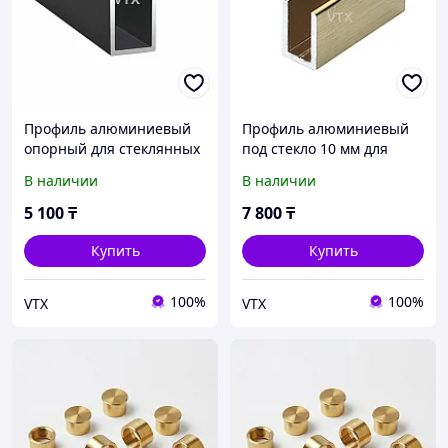
Профиль алюминиевый
Профиль алюминиевый
опорный для стеклянных
под стекло 10 мм для
дверей и душевых кабин
душевых кабин и дверей|
В наличии
В наличии
| 3386-B-10мм длина 3м |
3386-SJ-10мм длина 3м |
Черный
Матовое золото
5 100
₸
7 800
₸
Купить
Купить
100%
100%
VTX
VTX