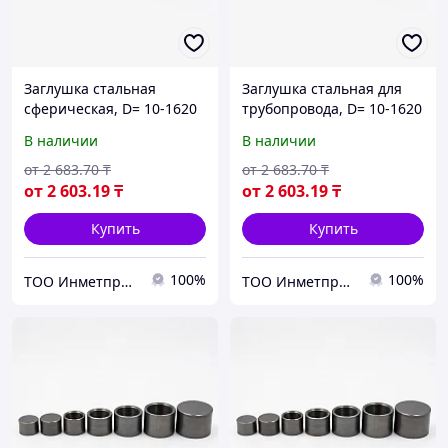
Заглушка стальная
Заглушка стальная для
сферическая, D= 10-1620
трубопровода, D= 10-1620
мм, s= 1-100 мм, Марка:
мм, s= 1-100 мм, Марка:
В наличии
В наличии
20..., Стандарт: АТК
20..., Стандарт: АТК
24.200.02-90...
24.200.02-90...
от
2 683
.70
₸
от
2 683
.70
₸
от
2 603
.19
₸
от
2 603
.19
₸
Купить
Купить
100%
100%
ТОО Инметпром
ТОО Инметпром