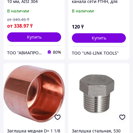
10 мм, AISI 304
канала сети FTHH, для
DROP кабеля (15mm
В наличии
В наличии
x10mm)
от
349
.45
₸
от
338
.97
₸
120
₸
Купить
Купить
80%
ТОО "АВИАПРОМСТАЛЬ"
ТОО "UNI-LINK TOOLS"
Заглушка медная D= 1 1/8
Заглушка стальная, 530