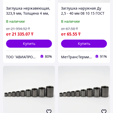
Заглушка нержавеющая,
Заглушка наружная Ду
323,9 мм, Толщина 4 мм,
2,5 - 40 мм 08 10 15 ГОСТ
08Х18Н10
21873-78
В наличии
В наличии
от
21 994
.92
₸
от
67
.58
₸
от
21 335
.07
₸
от
65
.55
₸
Купить
Купить
80%
91%
ТОО "АВИАПРОМСТАЛЬ"
МетТрансТерминал