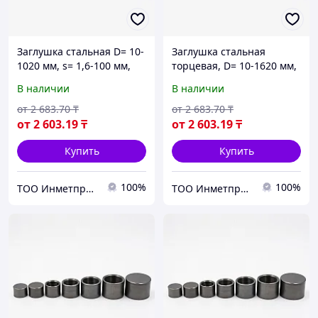
Заглушка стальная D= 10-
Заглушка стальная
1020 мм, s= 1,6-100 мм,
торцевая, D= 10-1620 мм,
Марка: 20; 09г2с; 13ХФА...,
s= 1-100 мм, Марка: 20...,
В наличии
В наличии
Стандарт: АТК 24.200.02-
Стандарт: АТК 24.200.02-
90...
90...
от
2 683
.70
₸
от
2 683
.70
₸
от
2 603
.19
₸
от
2 603
.19
₸
Купить
Купить
100%
100%
ТОО Инметпром
ТОО Инметпром