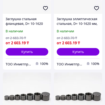
Заглушка стальная
Заглушка эллиптическая
фланцевая, D= 10-1620
стальная, D= 10-1620 мм,
мм, s= 1-100 мм, Марка:
s= 1-100 мм, Марка: 20...,
В наличии
В наличии
20..., Стандарт: АТК
Стандарт: АТК 24.200.02-
24.200.02-90...
90...
от
2 683
.70
₸
от
2 683
.70
₸
от
2 603
.19
₸
от
2 603
.19
₸
Купить
Купить
100%
100%
ТОО Инметпром
ТОО Инметпром