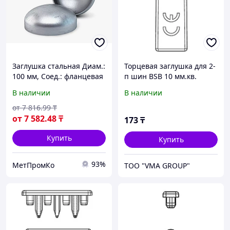
Заглушка стальная Диам.:
Торцевая заглушка для 2-
100 мм, Соед.: фланцевая
п шин BSB 10 мм.кв.
В наличии
В наличии
от
7 816
.99
₸
от
7 582
.48
₸
173
₸
Купить
Купить
93%
МетПромКо
ТОО "VMA GROUP"