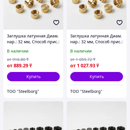
Заглушка латунная Диам.
Заглушка латунная Диам.
нар.: 32 мм, Способ прис.:
нар.: 32 мм, Способ прис.:
внутренняя резьба
наружная резьба
В наличии
В наличии
от
916
.80
₸
от
1 059
.72
₸
от
889
.29
₸
от
1 027
.93
₸
Купить
Купить
ТОО "Steelborg"
ТОО "Steelborg"