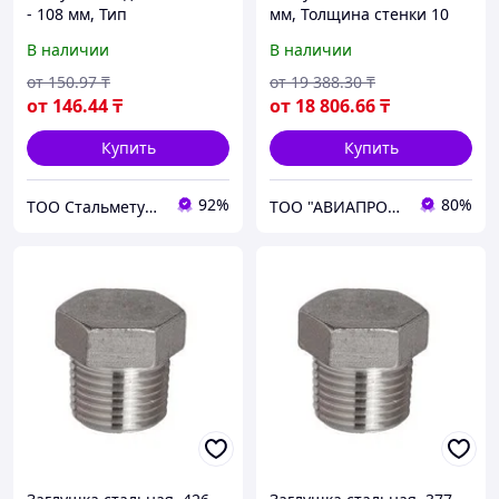
- 108 мм, Тип
мм, Толщина стенки 10
присоединения: пайка
мм, Марка стали 20
В наличии
В наличии
от
150
.97
₸
от
19 388
.30
₸
от
146
.44
₸
от
18 806
.66
₸
Купить
Купить
92%
80%
ТОО Стальметурал
ТОО "АВИАПРОМСТАЛЬ"