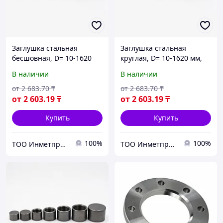
Заглушка стальная
Заглушка стальная
бесшовная, D= 10-1620
круглая, D= 10-1620 мм,
мм, s= 1-100 мм, Марка:
s= 1-100 мм, Марка: 20...,
В наличии
В наличии
20..., Стандарт: АТК
Стандарт: АТК 24.200.02-
24.200.02-90...
90...
от
2 683
.70
₸
от
2 683
.70
₸
от
2 603
.19
₸
от
2 603
.19
₸
Купить
Купить
100%
100%
ТОО Инметпром
ТОО Инметпром