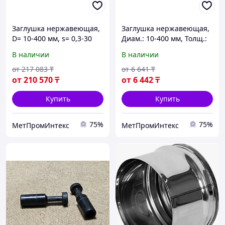
Заглушка нержавеющая,
Заглушка нержавеющая,
D= 10-400 мм, s= 0,3-30
Диам.: 10-400 мм, Толщ.:
мм, Марка: AISI 304;
0,3-30 мм, Марка: AISI
В наличии
В наличии
08Х18Н10; 12Х18Н10Т...
304; 08Х18Н10;
12Х18Н10Т...
от
217 083
₸
от
6 641
₸
от
210 570
₸
от
6 442
₸
Купить
Купить
75%
75%
МетПромИнтекс
МетПромИнтекс