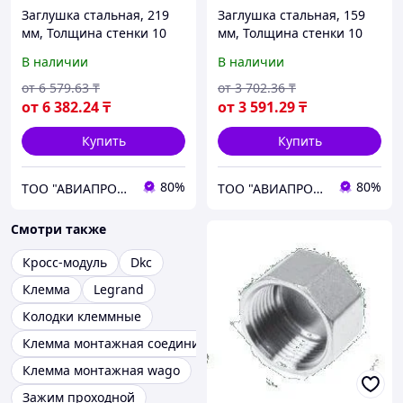
Заглушка стальная, 219
Заглушка стальная, 159
мм, Толщина стенки 10
мм, Толщина стенки 10
мм, Марка стали 09г2с
мм, Марка стали 20
В наличии
В наличии
от
6 579
.63
₸
от
3 702
.36
₸
от
6 382
.24
₸
от
3 591
.29
₸
Купить
Купить
80%
80%
ТОО "АВИАПРОМСТАЛЬ"
ТОО "АВИАПРОМСТАЛЬ"
Смотри также
Кросс-модуль
Dkc
Клемма
Legrand
Колодки клеммные
Клемма монтажная соединительная
Клемма монтажная wago
Зажим проходной