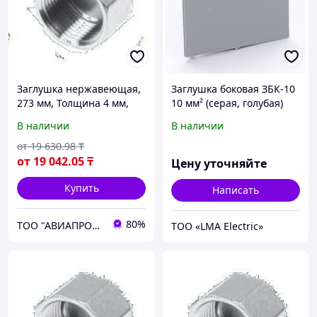
Заглушка нержавеющая,
Заглушка боковая ЗБК-10
273 мм, Толщина 4 мм,
10 мм² (серая, голубая)
08Х18Н10
В наличии
В наличии
от
19 630
.98
₸
от
19 042
.05
₸
Цену уточняйте
Купить
Написать
80%
ТОО "АВИАПРОМСТАЛЬ"
ТОО «LMA Electric»