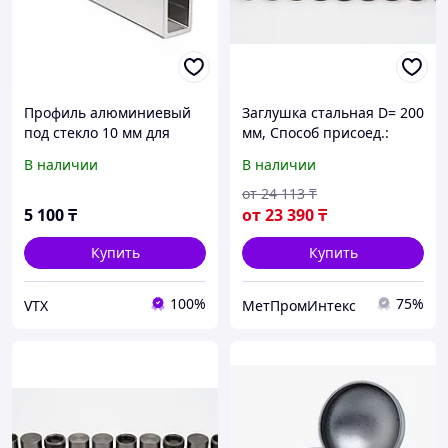
Профиль алюминиевый
Заглушка стальная D= 200
под стекло 10 мм для
мм, Способ присоед.:
душевых кабин и дверей|
фланцевая
В наличии
В наличии
3386-P-10мм длина 3м |
Хром
от
24 113
₸
5 100
₸
от
23 390
₸
Купить
Купить
100%
75%
VTX
МетПромИнтекс