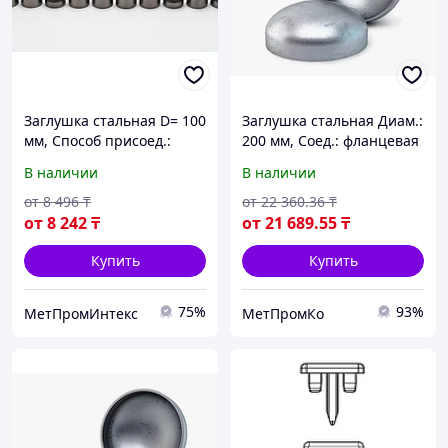
Заглушка стальная D= 100
Заглушка стальная Диам.:
мм, Способ присоед.:
200 мм, Соед.: фланцевая
фланцевая
В наличии
В наличии
от
8 496
₸
от
22 360
.36
₸
от
8 242
₸
от
21 689
.55
₸
Купить
Купить
75%
93%
МетПромИнтекс
МетПромКо