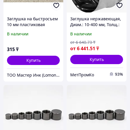
Заглушка на быстросъем
Заглушка нержавеющая,
10 мм пластиковая
Диам.: 10-400 мм, Толщ.:
0,3-30 мм, Марка: AISI
В наличии
В наличии
304; 08Х18Н10;
12Х18Н10Т...
от
6 640
.73
₸
от
6 441
.51
₸
315
₸
Купить
Купить
93%
МетПромКо
ТОО Мастер Инк (Lomond.kz)