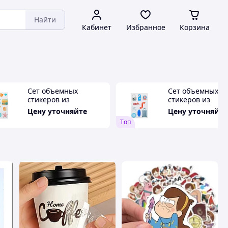
Найти
Кабинет
Избранное
Корзина
Сет объемных
Сет объемных
стикеров из
стикеров из
эпоксидной смолы, А5
эпоксидной смол
Цену уточняйте
Цену уточняйте
Tоп