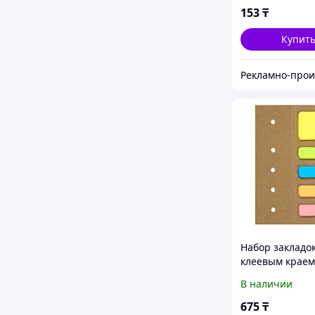
153
₸
Купит
Набор закладок
клеевым краем
Бежевый, -, 32
В наличии
675
₸