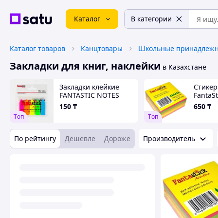
Каталог
В категории
Каталог товаров
Канцтовары
Школьные принадлежн
Закладки для книг, наклейки
в Казахстане
Закладки клейкие
Стикер
FANTASTIC NOTES
FantaSt
45*12
бумага
150
₸
650
₸
Tоп
Tоп
По рейтингу
Дешевле
Дороже
Производитель