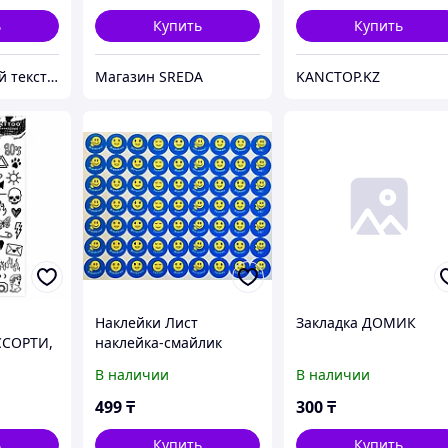
ь
Купить
Купить
Корпоративный текстиль, бизнес-подарки и сувениры | Брендирование | Шелкография
Магазин SREDA
KANCTOP.KZ
Наклейки Лист
Закладка ДОМИК
ССОРТИ,
наклейка-смайлик
PY
150920123 315
В наличии
В наличии
499
₸
300
₸
ь
Купить
Купить