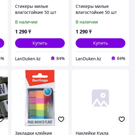
Стикеры милые
Стикеры милые
влагостойкие 50 шт
влагостойкие 50 шт
Айдолы Black Pink вид 1
Айдолы Black Pink вид 2
В наличии
В наличии
1 290
₸
1 290
₸
Купить
Купить
4%
84%
84%
LanDuken.kz
LanDuken.kz
Закладки клейкие
Наклейки Кукла