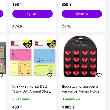
193
₸
350
₸
Купить
Купить
ALVER
ÖRNE
Клейкие листки DELI
Доска для стикеров и
"Stick Up" Animal Story,
магнитов Memo Holder
ассорти
В наличии
В наличии
480
₸
4 085
₸