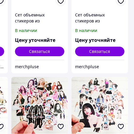
Сет объемных
Сет объемных
стикеров из
стикеров из
эпоксидной смолы, А5
эпоксидной смолы, А6
В наличии
В наличии
Цену уточняйте
Цену уточняйте
Связаться
Связаться
Официальный представитель "Фабрика Старт" Казахстан
merchpluse
merchpluse