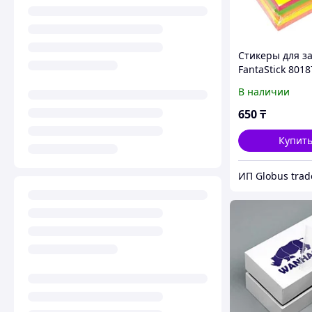
Стикеры для з
FantaStick 8018
бумага, 400 шт
В наличии
650
₸
Купит
ИП Globus trad