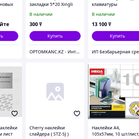
оновых
закладки 5*20 Xingli
клавиатуры
одвес
55028 цветные
В наличии
В наличии
яйте
300
₸
13 100
₸
ть
Купить
Купить
OPTOMKANC.KZ - Интернет-магазин канцелярских товаров
аклейки
Cherry наклейки
Наклейки А4,
м лист
слайдера ( STZ-SJ )
105x57мм, 10 шт/лист