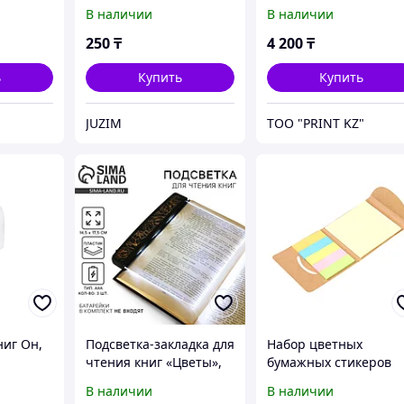
100 листов, ProMEGA
В наличии
В наличии
label
250
₸
4 200
₸
ь
Купить
Купить
JUZIM
ТОО "PRINT KZ"
ниг Он,
Подсветка-закладка для
Набор цветных
чтения книг «Цветы»,
бумажных стикеров
14,5 х 17,5 см
Smiler, светло-
В наличии
В наличии
коричневый