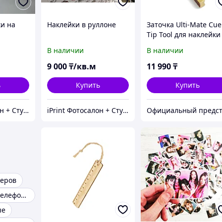
ки на
Наклейки в руллоне
Заточка Ulti-Mate Cue
Tip Tool для наклейки
золото
В наличии
В наличии
9 000
₸/кв.м
11 990
₸
ь
Купить
Купить
iPrint Фотосалон + Студия фотомозаики, Расходники для вашего принтера
iPrint Фотосалон + Студия фотомозаики, Расходники для вашего принтера
керов
Наклейки для телефона
ые