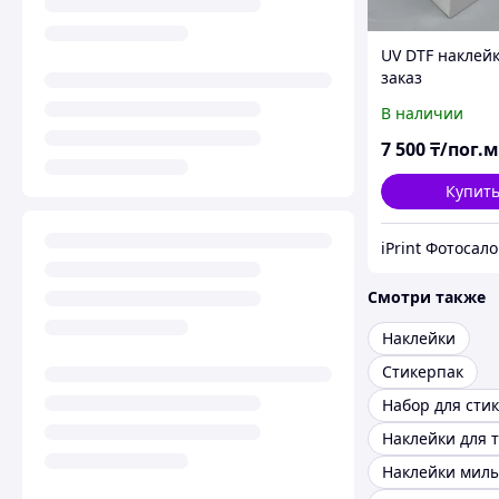
UV DTF наклей
заказ
В наличии
7 500
₸/пог.м
Купит
Смотри также
Наклейки
Стикерпак
Набор для сти
Наклейки мил