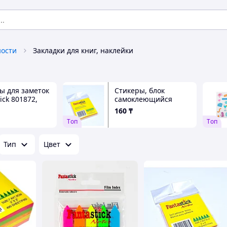
ости
Закладки для книг, наклейки
ы для заметок
Стикеры, блок
ick 801872,
самоклеющийся
, 400 шт
Fantastick Notes,
160
₸
размер 7.6×7.6, 100
Tоп
Tоп
штук в упаковке
Тип
Цвет