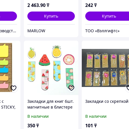
2 463
.90
₸
242
₸
ь
Купить
Купить
Рекламно-производственная компания «2Ymedia»
MARLOW
ТОО «Вэллгифтс»
 с
Закладки для книг 6шт.
Закладки со скрепкой
 STICKY,
магнитные в блистере
846 28
"Фрукты"
В наличии
В наличии
350
₸
101
₸