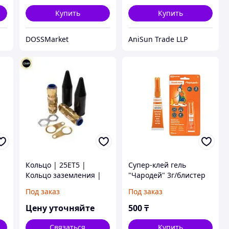
Купить
Купить
DOSSMarket
AniSun Trade LLP
Кольцо | 25ET5 |
Супер-клей гель
Кольцо заземления |
"Чародей" 3г/блистер
Earth Tag | 25ET5 |
TDM
Под заказ
Под заказ
CMP
Цену уточняйте
500
₸
Связаться
Купить