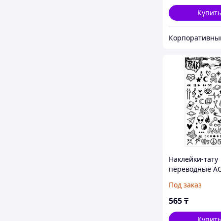
Купит
Наклейки-тату
переводные А
Ч/Б, 11х20 см, 
Под заказ
565
₸
Купит