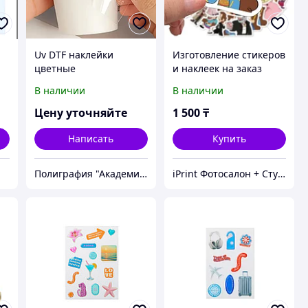
Uv DTF наклейки
Изготовление стикеров
цветные
и наклеек на заказ
В наличии
В наличии
Цену уточняйте
1 500
₸
Написать
Купить
Полиграфия "Академия печати"
iPrint Фотосалон + Студия фотомозаики, Расходники для вашего принтера