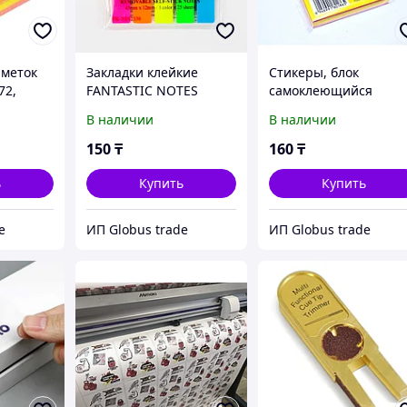
аметок
Закладки клейкие
Стикеры, блок
72,
FANTASTIC NOTES
самоклеющийся
45*12
Fantastick Notes,
В наличии
В наличии
размер 7.6×7.6, 100
штук в упаковке
150
₸
160
₸
ь
Купить
Купить
e
ИП Globus trade
ИП Globus trade