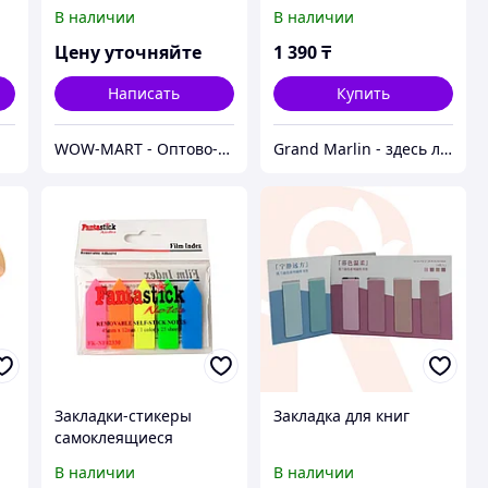
В наличии
В наличии
Цену уточняйте
1 390
₸
Написать
Купить
WOW-MART - Оптово-розничный Склад - товары на заказ до двери
Grand Marlin - здесь лучшее!
Закладки-стикеры
Закладка для книг
самоклеящиеся
В наличии
В наличии