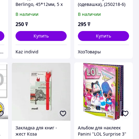
Berlingo, 45*12мм, 5 х
(одевашка), (250218-6)
20 неоновых цветов, в
1шт, 32*23см,+
В наличии
В наличии
диспенсере
250
₸
295
₸
Купить
Купить
ИП Безбарьерная среда
Kaz individ
ХозТовары
Закладка для книг -
Альбом для наклеек
,
жест Коза
Panini "LOL Surprise 3"