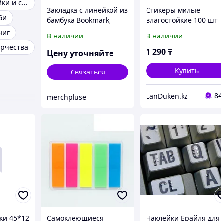
Детские наклейки и стикеры
Закладка с линейкой из
Стикеры милые
би
бамбука Bookmark,
влагостойкие 100 шт
натуральный
Айдолы (G)I-DLE i feel
ниг
В наличии
В наличии
орчества
1 290
₸
Цену уточняйте
Купить
Связаться
8
LanDuken.kz
merchpluse
ки 45*12
Cамоклеющиеся
Наклейки Брайля для