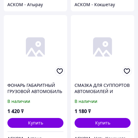
АСКОМ - Атырау
АСКОМ - Кокшетау
ФОНАРЬ ГАБАРИТНЫЙ
СМАЗКА ДЛЯ СУППОРТОВ
ГРУЗОВОЙ АВТОМОБИЛЬ
АВТОМОБИЛЕЙ И
ПЕРЕДНИЙ 12/24V
СЕЛЬХОЗТЕХНИКИ
В наличии
В наличии
(СВЕТОДИОД) АЭК
МС-1600 / СТИК-ПАКЕТ=5
ГР /
1 420
₸
1 180
₸
Купить
Купить