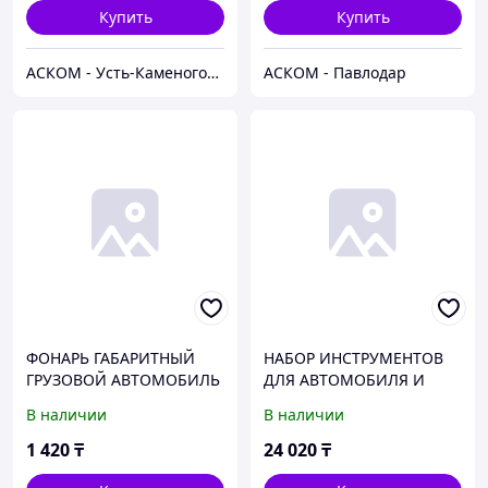
Купить
Купить
АСКОМ - Усть-Каменогорск
АСКОМ - Павлодар
ФОНАРЬ ГАБАРИТНЫЙ
НАБОР ИНСТРУМЕНТОВ
ГРУЗОВОЙ АВТОМОБИЛЬ
ДЛЯ АВТОМОБИЛЯ И
ПЕРЕДНИЙ 12/24V
ДОМА В КЕЙСЕ 108
В наличии
В наличии
(СВЕТОДИОД) АЭК
ПРЕДМЕТОВ МАСТЕР
БЕЛАВТОКОМПЛЕКТ
1 420
₸
24 020
₸