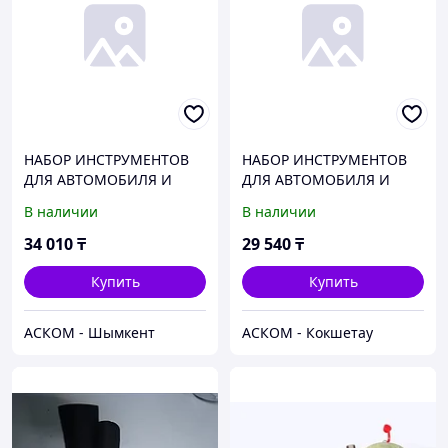
НАБОР ИНСТРУМЕНТОВ
НАБОР ИНСТРУМЕНТОВ
ДЛЯ АВТОМОБИЛЯ И
ДЛЯ АВТОМОБИЛЯ И
ДОМА В КЕЙСЕ 168
ДОМА В КЕЙСЕ 82
В наличии
В наличии
ПРЕДМЕТОВ PRO
ПРЕДМЕТА МАСТЕР
БЕЛАВТОКОМПЛЕКТ
БЕЛАВТОКОМПЛЕКТ
34 010
₸
29 540
₸
Купить
Купить
АСКОМ - Шымкент
АСКОМ - Кокшетау