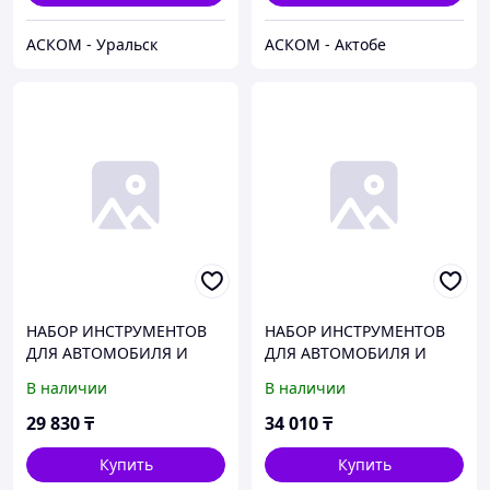
АСКОМ - Уральск
АСКОМ - Актобе
НАБОР ИНСТРУМЕНТОВ
НАБОР ИНСТРУМЕНТОВ
ДЛЯ АВТОМОБИЛЯ И
ДЛЯ АВТОМОБИЛЯ И
ДОМА В КЕЙСЕ 94
ДОМА В КЕЙСЕ 168
В наличии
В наличии
ПРЕДМЕТА PRO
ПРЕДМЕТОВ PRO
БЕЛАВТОКОМПЛЕКТ
БЕЛАВТОКОМПЛЕКТ
29 830
₸
34 010
₸
Купить
Купить