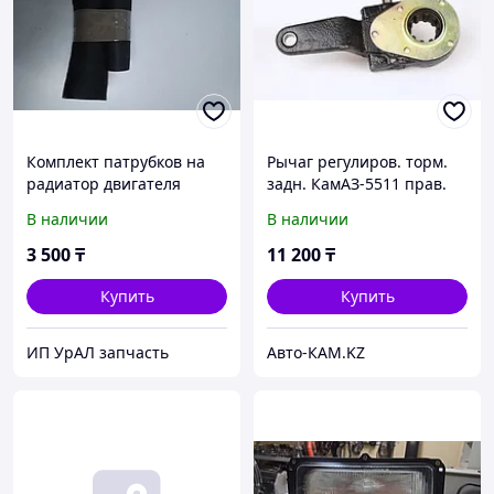
Комплект патрубков на
Рычаг регулиров. торм.
радиатор двигателя
задн. КамАЗ-5511 прав.
Камаз
(АМАГ)
В наличии
В наличии
3 500
₸
11 200
₸
Купить
Купить
ИП УрАЛ запчасть
Авто-КАМ.KZ