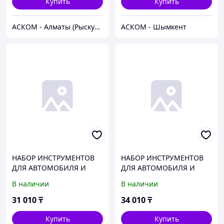
Купить
Купить
АСКОМ - Алматы (Рыскулова)
АСКОМ - Шымкент
НАБОР ИНСТРУМЕНТОВ
НАБОР ИНСТРУМЕНТОВ
ДЛЯ АВТОМОБИЛЯ И
ДЛЯ АВТОМОБИЛЯ И
ДОМА В КЕЙСЕ 108
ДОМА В КЕЙСЕ 168
В наличии
В наличии
ПРЕДМЕТОВ PRO
ПРЕДМЕТОВ PRO
БЕЛАВТОКОМПЛЕКТ
БЕЛАВТОКОМПЛЕКТ
31 010
₸
34 010
₸
Купить
Купить