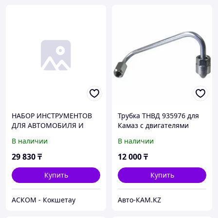
НАБОР ИНСТРУМЕНТОВ
Трубка ТНВД 935976 для
ДЛЯ АВТОМОБИЛЯ И
Камаз с двигателями
ДОМА В КЕЙСЕ 94
Cummins ISBe/ISDe
В наличии
В наличии
ПРЕДМЕТА PRO
БЕЛАВТОКОМПЛЕКТ
29 830
₸
12 000
₸
Купить
Купить
АСКОМ - Кокшетау
Авто-КАМ.KZ