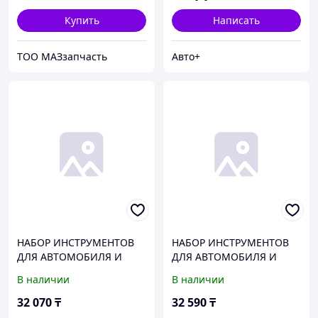
Купить
Написать
ТОО МАЗзапчасть
Авто+
НАБОР ИНСТРУМЕНТОВ
НАБОР ИНСТРУМЕНТОВ
ДЛЯ АВТОМОБИЛЯ И
ДЛЯ АВТОМОБИЛЯ И
ДОМА В КЕЙСЕ 108
ДОМА В КЕЙСЕ 82
В наличии
В наличии
ПРЕДМЕТОВ PRO
ПРЕДМЕТА PRO
БЕЛАВТОКОМПЛЕКТ
БЕЛАВТОКОМПЛЕКТ
32 070
₸
32 590
₸