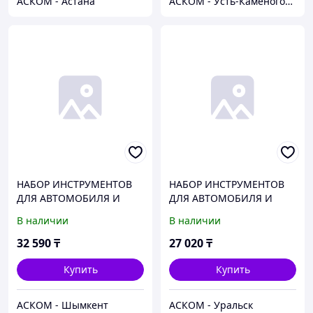
АСКОМ - Астана
АСКОМ - Усть-Каменогорск
НАБОР ИНСТРУМЕНТОВ
НАБОР ИНСТРУМЕНТОВ
ДЛЯ АВТОМОБИЛЯ И
ДЛЯ АВТОМОБИЛЯ И
ДОМА В КЕЙСЕ 82
ДОМА В КЕЙСЕ 82
В наличии
В наличии
ПРЕДМЕТА PRO
ПРЕДМЕТА PRO
БЕЛАВТОКОМПЛЕКТ
БЕЛАВТОКОМПЛЕКТ
32 590
₸
27 020
₸
Купить
Купить
АСКОМ - Шымкент
АСКОМ - Уральск