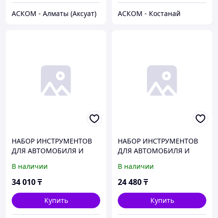
АСКОМ - Алматы (Аксуат)
АСКОМ - Костанай
НАБОР ИНСТРУМЕНТОВ
НАБОР ИНСТРУМЕНТОВ
ДЛЯ АВТОМОБИЛЯ И
ДЛЯ АВТОМОБИЛЯ И
ДОМА В КЕЙСЕ 168
ДОМА В КЕЙСЕ 94
В наличии
В наличии
ПРЕДМЕТОВ PRO
ПРЕДМЕТА МАСТЕР
БЕЛАВТОКОМПЛЕКТ
БЕЛАВТОКОМПЛЕКТ
34 010
₸
24 480
₸
Купить
Купить