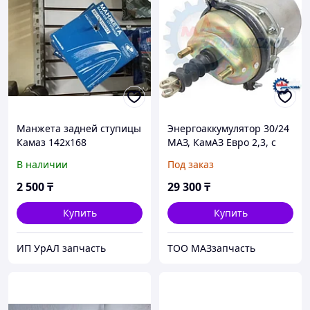
Манжета задней ступицы
Энергоаккумулятор 30/24
Камаз 142х168
MAЗ, КамАЗ Евро 2,3, с
перепускным клапаном
В наличии
Под заказ
(Рославль); 25-3519301,
шт
2 500
₸
29 300
₸
Купить
Купить
ИП УрАЛ запчасть
ТОО МАЗзапчасть