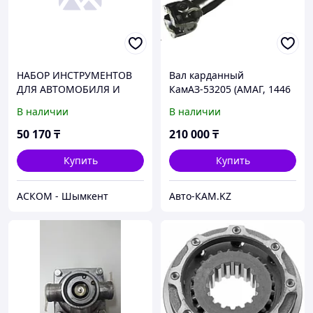
НАБОР ИНСТРУМЕНТОВ
Вал карданный
ДЛЯ АВТОМОБИЛЯ И
КамАЗ-53205 (АМАГ, 1446
ДОМА В КЕЙСЕ 216
мм. + 120 мм.) средн.
В наличии
В наличии
ПРЕДМЕТА МАСТЕР
моста
БЕЛАВТОКОМПЛЕКТ
50 170
₸
210 000
₸
Купить
Купить
АСКОМ - Шымкент
Авто-КАМ.KZ