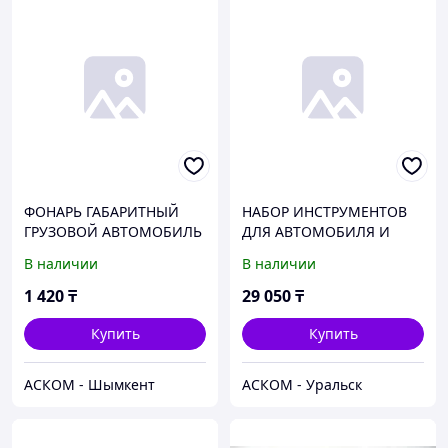
ФОНАРЬ ГАБАРИТНЫЙ
НАБОР ИНСТРУМЕНТОВ
ГРУЗОВОЙ АВТОМОБИЛЬ
ДЛЯ АВТОМОБИЛЯ И
ПЕРЕДНИЙ 12/24V
ДОМА В КЕЙСЕ 94
В наличии
В наличии
(СВЕТОДИОД) АЭК
ПРЕДМЕТА PRO
БЕЛАВТОКОМПЛЕКТ
1 420
₸
29 050
₸
Купить
Купить
АСКОМ - Шымкент
АСКОМ - Уральск