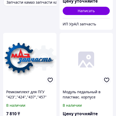
Цену уточняйте
Запчасти камаз запчасти камаз б/у
Написать
ИП УрАЛ запчасть
Ремкомплект для ПГУ
Модуль педальный в
"423","424","437","457"
пластмас. корпусе
для автомобилей КамАЗ,
Автомобили Камаз с двиг.
В наличии
В наличии
МАЗ (970 051 961 2);
ЯМЗ, модуль педальный в
HTFR961, шт
пластмас. корпусе
7 810
₸
Цену уточняйте