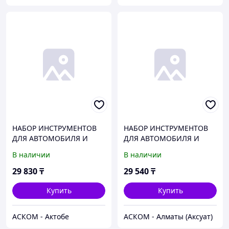
НАБОР ИНСТРУМЕНТОВ
НАБОР ИНСТРУМЕНТОВ
ДЛЯ АВТОМОБИЛЯ И
ДЛЯ АВТОМОБИЛЯ И
ДОМА В КЕЙСЕ 94
ДОМА В КЕЙСЕ 82
В наличии
В наличии
ПРЕДМЕТА PRO
ПРЕДМЕТА МАСТЕР
БЕЛАВТОКОМПЛЕКТ
БЕЛАВТОКОМПЛЕКТ
29 830
₸
29 540
₸
Купить
Купить
АСКОМ - Актобе
АСКОМ - Алматы (Аксуат)