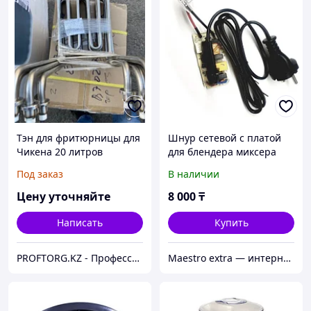
Тэн для фритюрницы для
Шнур сетевой с платой
Чикена 20 литров
для блендера миксера
Moulinex MS-650451
Под заказ
В наличии
Цену уточняйте
8 000
₸
Написать
Купить
PROFTORG.KZ - Профессиональная и бытовая техника
Maestro extra — интернет-магазин запчастей для крупной и мелкой бытовой техники в Алматы