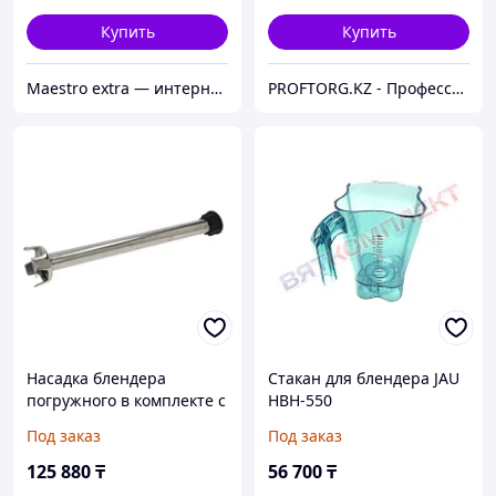
Купить
Купить
Maestro extra — интернет-магазин запчастей для крупной и мелкой бытовой техники в Алматы
PROFTORG.KZ - Профессиональная и бытовая техника
Насадка блендера
Стакан для блендера JAU
погружного в комплекте с
HBH-550
лопастью миксера для
Под заказ
Под заказ
FAMA (FM500)
125 880
₸
56 700
₸