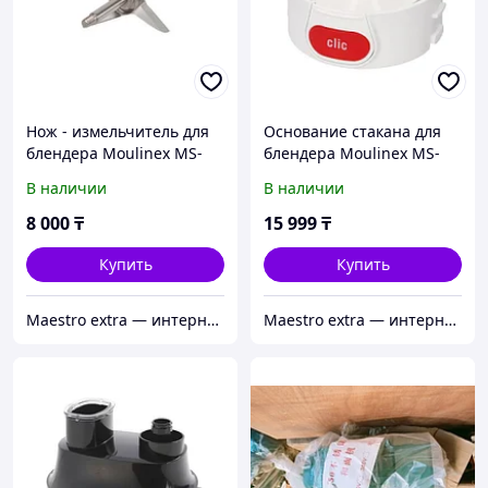
Нож - измельчитель для
Основание стакана для
блендера Moulinex MS-
блендера Moulinex MS-
652320
651201
В наличии
В наличии
8 000
₸
15 999
₸
Купить
Купить
Maestro extra — интернет-магазин запчастей для крупной и мелкой бытовой техники в Алматы
Maestro extra — интернет-магазин запчастей для крупной и мелкой бытовой техники в Алматы