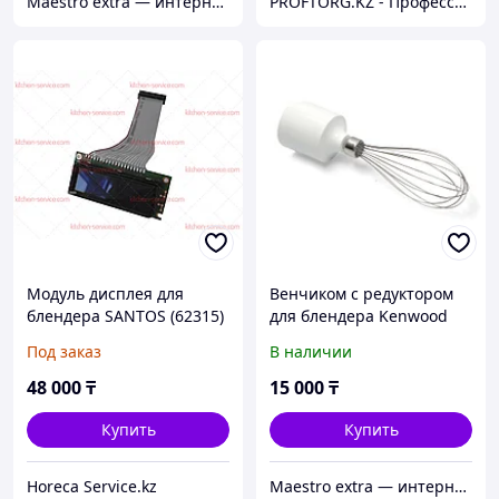
Maestro extra — интернет-магазин запчастей для крупной и мелкой бытовой техники в Алматы
PROFTORG.KZ - Профессиональная и бытовая техника
Модуль дисплея для
Венчиком с редуктором
блендера SANTOS (62315)
для блендера Kenwood
KW712963
Под заказ
В наличии
48 000
₸
15 000
₸
Купить
Купить
Horeca Service.kz
Maestro extra — интернет-магазин запчастей для крупной и мелкой бытовой техники в Алматы