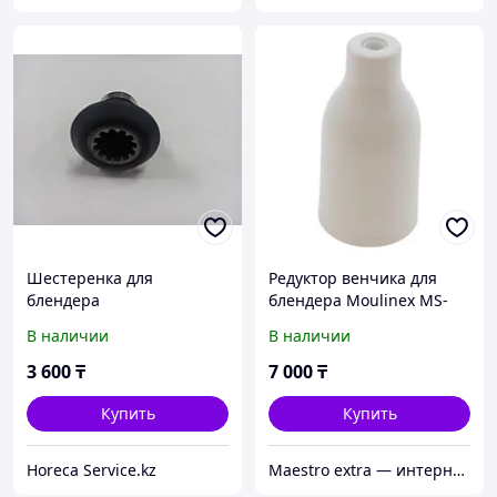
Шестеренка для
Редуктор венчика для
блендера
блендера Moulinex MS-
650925
В наличии
В наличии
3 600
₸
7 000
₸
Купить
Купить
Horeca Service.kz
Maestro extra — интернет-магазин запчастей для крупной и мелкой бытовой техники в Алматы