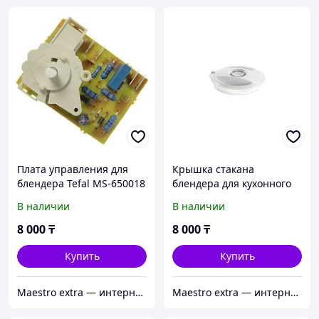
Плата управления для
Крышка стакана
блендера Tefal MS-650018
блендера для кухонного
комбайна Bosch 00652348
В наличии
В наличии
8 000
₸
8 000
₸
Купить
Купить
Maestro extra — интернет-магазин запчастей для крупной и мелкой бытовой техники в Алматы
Maestro extra — интернет-магазин запчастей для крупной и мелкой бытовой техники в Алматы