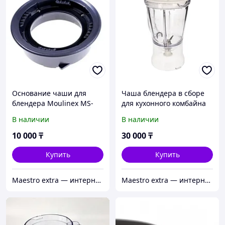
Основание чаши для
Чаша блендера в сборе
блендера Moulinex MS-
для кухонного комбайна
652316
Moulinex Masterchef 8000
В наличии
В наличии
MS-5A02453
10 000
₸
30 000
₸
Купить
Купить
Maestro extra — интернет-магазин запчастей для крупной и мелкой бытовой техники в Алматы
Maestro extra — интернет-магазин запчастей для крупной и мелкой бытовой техники в Алматы