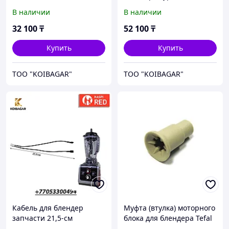
-см.
В наличии
В наличии
32 100
₸
52 100
₸
Купить
Купить
TOO "KOIBAGAR"
TOO "KOIBAGAR"
Кабель для блендер
Муфта (втулка) моторного
запчасти 21,5-см
блока для блендера Tefal
Moulinex SS-193192 fs-