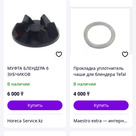
МУФТА БЛЕНДЕРА 6
Прокладка уплотнитель
ЗУБЧИКОВ
чаши для блендера Tefal
MS-652317
В наличии
В наличии
6 000
₸
4 000
₸
Купить
Купить
Horeca Service.kz
Maestro extra — интернет-магазин запчастей для крупной и мелкой бытовой техники в Алматы