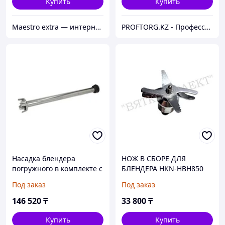
Купить
Купить
Maestro extra — интернет-магазин запчастей для крупной и мелкой бытовой техники в Алматы
PROFTORG.KZ - Профессиональная и бытовая техника
Насадка блендера
НОЖ В СБОРЕ ДЛЯ
погружного в комплекте с
БЛЕНДЕРА HKN-HBH850
лопастью миксера для
HURAKAN
Под заказ
Под заказ
FAMA (FM600)
146 520
₸
33 800
₸
Купить
Купить