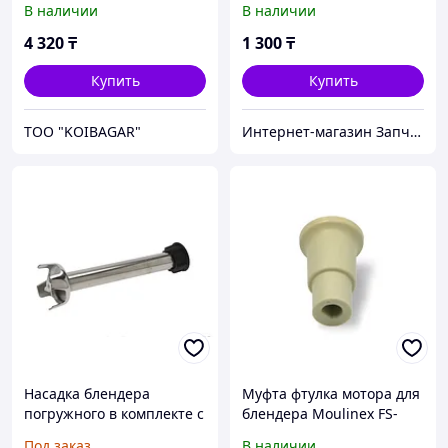
В наличии
В наличии
9100014149
4 320
₸
1 300
₸
Купить
Купить
TOO "KOIBAGAR"
Интернет-магазин Запчастей для бытовой техники RemZap
Насадка блендера
Муфта фтулка мотора для
погружного в комплекте с
блендера Moulinex FS-
лопастью миксера для
9100014149
Под заказ
В наличии