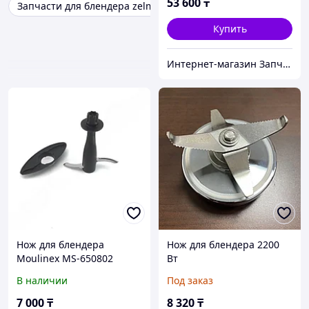
53 600
₸
Запчасти для блендера zelmer
Купить
Интернет-магазин Запчастей для бытовой техники RemZap
Нож для блендера
Нож для блендера 2200
Moulinex MS-650802
Вт
В наличии
Под заказ
7 000
₸
8 320
₸