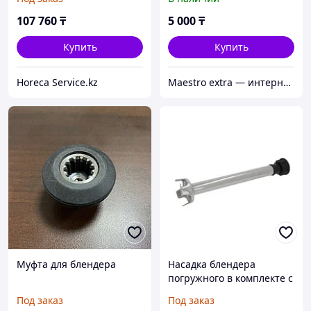
FAMA (FM300)
107 760
₸
5 000
₸
Купить
Купить
Horeca Service.kz
Maestro extra — интернет-магазин запчастей для крупной и мелкой бытовой техники в Алматы
Муфта для блендера
Насадка блендера
погружного в комплекте с
лопастью миксера для
Под заказ
Под заказ
FAMA (FM400)