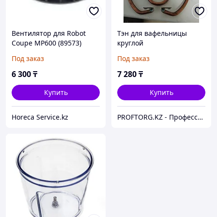
Вентилятор для Robot
Тэн для вафельницы
Coupe MP600 (89573)
круглой
Под заказ
Под заказ
6 300
₸
7 280
₸
Купить
Купить
Horeca Service.kz
PROFTORG.KZ - Профессиональная и бытовая техника