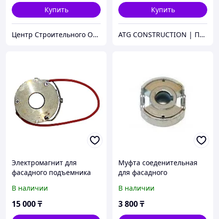
Купить
Купить
Центр Строительного Оборудования
ATG CONSTRUCTION | Продажа и аренда строительного оборудования, газона, биотуалетов
Электромагнит для
Муфта соеденительная
фасадного подъемника
для фасадного
ZLP 630
подъемника ZLP 630
В наличии
В наличии
15 000
₸
3 800
₸