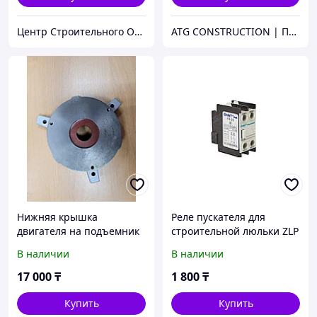
Центр Строительного Оборудования
ATG CONSTRUCTION | Продажа и аренда строительного оборудования, газона, биотуалетов
Нижняя крышка
Реле пускателя для
двигателя на подъемник
строительной люльки ZLP
фасадный ZLP 630
630
В наличии
В наличии
17 000
₸
1 800
₸
Купить
Купить