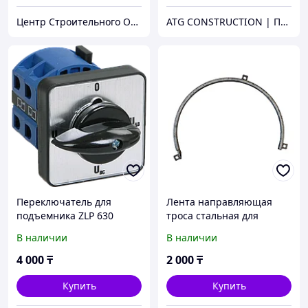
Центр Строительного Оборудования
ATG CONSTRUCTION | Продажа и аренда строительного оборудования, газона, биотуалетов
Переключатель для
Лента направляющая
подъемника ZLP 630
троса стальная для
строительной люльки ZLP
В наличии
В наличии
630, полумесяц
4 000
₸
2 000
₸
Купить
Купить