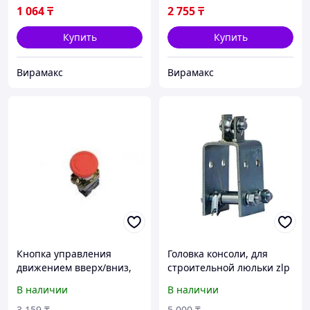
1 064
₸
2 755
₸
Купить
Купить
Вирамакс
Вирамакс
Кнопка управления
Головка консоли, для
движением вверх/вниз,
строительной люльки zlp
для строительной люльки
630
В наличии
В наличии
zlp 630
3 159
₸
5 000
₸