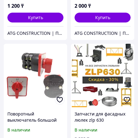
630
1 200
₸
2 000
₸
Купить
Купить
ATG CONSTRUCTION | Продажа и аренда строительного оборудования, газона, биотуалетов
ATG CONSTRUCTION | Продажа и аренда строительного оборудования, газона, биотуалетов
Поворотный
Запчасти для фасадных
выключатель большой
люлек zlp 630
для строительной люльки
В наличии
В наличии
ZLP 630