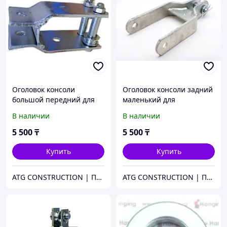
Оголовок консоли
Оголовок консоли задний
большой передний для
маленький для
строительный люльки
строительной люльки
В наличии
В наличии
ZLP630
ZLP630
5 500
₸
5 500
₸
Купить
Купить
ATG CONSTRUCTION | Продажа и аренда строительного оборудования, газона, биотуалетов
ATG CONSTRUCTION | Продажа и аренда строительного оборудования, газона, биотуалетов