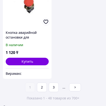
Кнопка аварийной
остановки для
строительной люльки zlp
В наличии
630
1 120
₸
Купить
Вирамакс
1
2
3
...
Показано 1 - 48 товаров из 700+