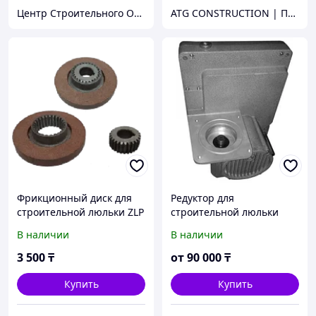
Центр Строительного Оборудования
ATG CONSTRUCTION | Продажа и аренда строительного оборудования, газона, биотуалетов
Фрикционный диск для
Редуктор для
строительной люльки ZLP
строительной люльки
630
ZLP630
В наличии
В наличии
3 500
₸
от
90 000
₸
Купить
Купить