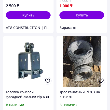
2 000
₸
2 500
₸
1 000
₸
Купить
Купить
ATG CONSTRUCTION | Продажа и аренда строительного оборудования, газона, биотуалетов
Вирамакс
Головка консоли
Трос канатный, d.8,3 на
фасадной люльки zlp 630
ZLP-630
В наличии
В наличии