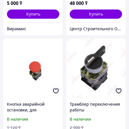
5 000
₸
48 000
₸
Купить
Купить
Вирамакс
Центр Строительного Оборудования
Кнопка аварийной
Трамблер переключения
остановки, для
работы
строительной люльки zlp
электродвигателя, для zlp
В наличии
В наличии
630
630
1 120
₸
2 900
₸