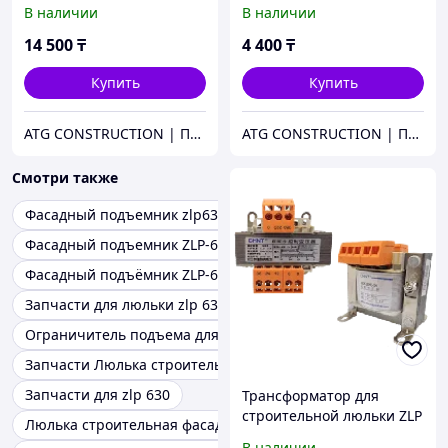
люльки ZLP 630
ZLP 630
В наличии
В наличии
14 500
₸
4 400
₸
Купить
Купить
ATG CONSTRUCTION | Продажа и аренда строительного оборудования, газона, биотуалетов
ATG CONSTRUCTION | Продажа и аренда строительного оборудования, газона, биотуалетов
Смотри также
Фасадный подъемник zlp630
Фасадный подъемник ZLP-630
Фасадный подъёмник ZLP-630
Запчасти для люльки zlp 630
Ограничитель подъема для фасадной люльки ZLP630
Запчасти Люлька строительная zlp 630
Запчасти для zlp 630
Трансформатор для
строительной люльки ZLP
Люлька строительная фасадный подъемник zlp 630
630
В наличии