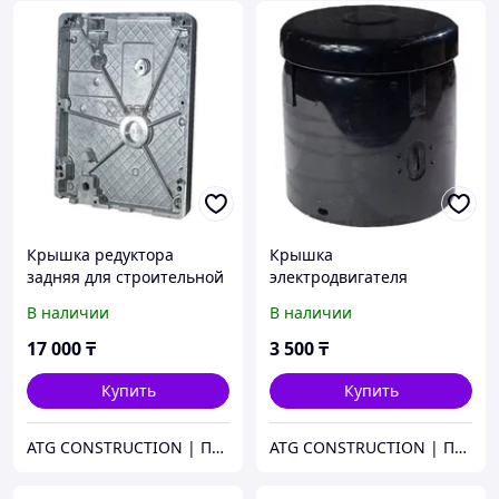
Крышка редуктора
Крышка
задняя для строительной
электродвигателя
люльки ZLP630
верхняя для
В наличии
В наличии
строительной люльки
ZLP630
17 000
₸
3 500
₸
Купить
Купить
ATG CONSTRUCTION | Продажа и аренда строительного оборудования, газона, биотуалетов
ATG CONSTRUCTION | Продажа и аренда строительного оборудования, газона, биотуалетов