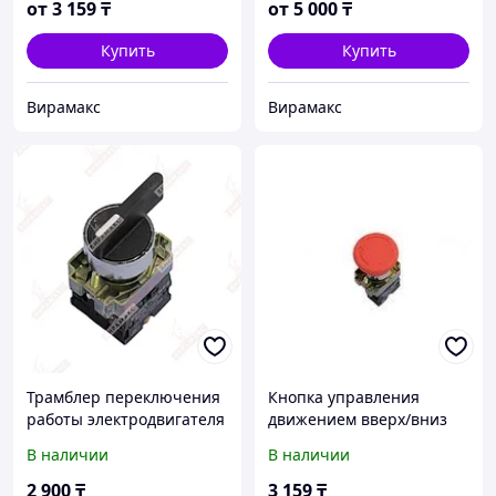
от
3 159
₸
от
5 000
₸
Купить
Купить
Вирамакс
Вирамакс
Трамблер переключения
Кнопка управления
работы электродвигателя
движением вверх/вниз
для zlp 630
для строительной люльки
В наличии
В наличии
zlp 630
2 900
₸
3 159
₸