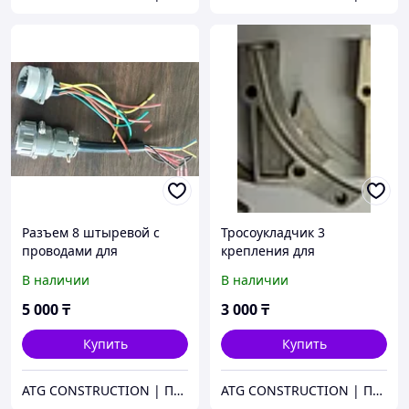
Разъем 8 штыревой с
Тросоукладчик 3
проводами для
крепления для
строительной люльки
строительной люльки
В наличии
В наличии
ZLP630
ZLP630
5 000
₸
3 000
₸
Купить
Купить
ATG CONSTRUCTION | Продажа и аренда строительного оборудования, газона, биотуалетов
ATG CONSTRUCTION | Продажа и аренда строительного оборудования, газона, биотуалетов