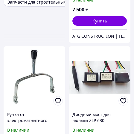
Запчасти для строительных Люлек ZLP630
7 500
₸
Купить
ATG CONSTRUCTION | Продажа и аренда строительного оборудования, газона, биотуалетов
Ручка от
Диодный мост для
электромагнитного
люльки ZLP 630
тормоза для
В наличии
В наличии
строительной люльки ZLP