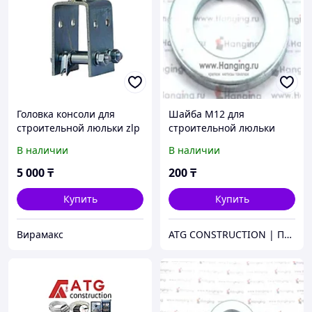
Головка консоли для
Шайба М12 для
строительной люльки zlp
строительной люльки
630
ZLP630
В наличии
В наличии
5 000
₸
200
₸
Купить
Купить
Вирамакс
ATG CONSTRUCTION | Продажа и аренда строительного оборудования, газона, биотуалетов