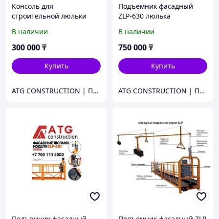
Консоль для
Подъемник фасадный
строительной люльки
ZLP-630 люлька
(фасадная люлька) ZLP
строительная Запчасти и
В наличии
В наличии
630
расходники
300 000
₸
750 000
₸
Купить
Купить
ATG CONSTRUCTION | Продажа и аренда строительного оборудования, газона, биотуалетов
ATG CONSTRUCTION | Продажа и аренда строительного оборудования, газона, биотуалетов
Подъемник фасадный
Подъемник фасадный ZLP