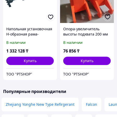
Напольная установочная
Опора-увеличитель
H-образная рама-
высоты подхвата 200 мм
основание для 2-х
для подхвата за раму
В наличии
В наличии
стоечных подъемников
1 332 128
₸
76 856
₸
Купить
Купить
ТОО "PTSHOP"
ТОО "PTSHOP"
Популярные производители
Zhejiang Yonghe New Type Refirgerant
Falcon
Lau