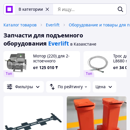
В категории
Каталог товаров
Everlift
Запчасти для подъемного
оборудования
Everlift
в Казахстане
Мотор (220) для 2-
Трос дл
хстоечного
L8680 м
подъемника
от
125 010
₸
от
34 02
Tоп
Tоп
Фильтры
По рейтингу
Цена