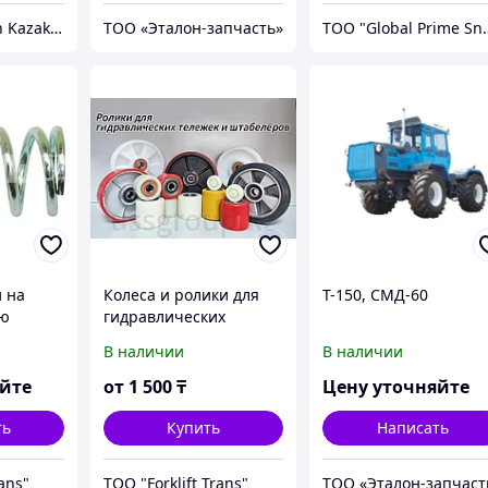
ТОО «Hartmann Kazakhstan»
ТОО «Эталон-запчасть»
ТОО "Glob
 на
Колеса и ролики для
Т-150, СМД-60
ую
гидравлических
тележек
В наличии
В наличии
яйте
от
1 500
₸
Цену уточняйте
ть
Купить
Написать
rans"
ТОО "Forklift Trans"
ТОО «Эталон-запчаст