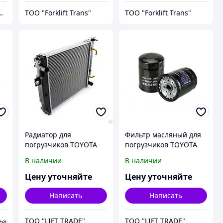
al Prime Snab"
ТОО "Forklift Trans"
ТОО "Forklift Trans"
Радиатор для
Фильтр масляный для
погрузчиков TOYOTA
погрузчиков TOYOTA
дизель - бензин (8
дизель (8 серия) 1,0-
В наличии
В наличии
серия) 1,0-1,8т
3,5т
Цену уточняйте
Цену уточняйте
Написать
Написать
ь»
ТОО "LIFT TRADE"
ТОО "LIFT TRADE"