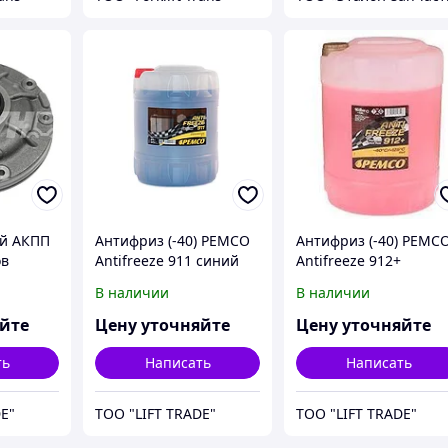
ый АКПП
Антифриз (-40) PEMCO
Антифриз (-40) PEMC
ов
Antifreeze 911 синий
Antifreeze 912+
 -
красный
В наличии
В наличии
) 1,0-
яйте
Цену уточняйте
Цену уточняйте
ть
Написать
Написать
E"
ТОО "LIFT TRADE"
ТОО "LIFT TRADE"