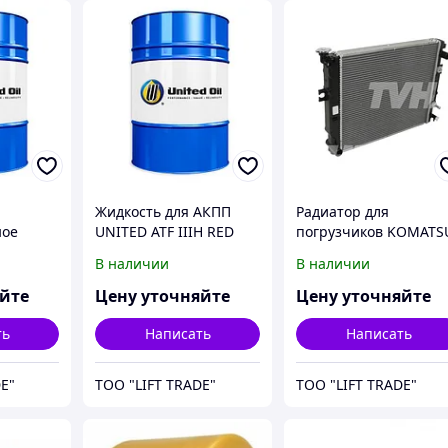
Жидкость для АКПП
Радиатор для
ное
UNITED ATF IIIH RED
погрузчиков KOMATS
SAE
бензин (16-20 серия)
В наличии
В наличии
1,5т
яйте
Цену уточняйте
Цену уточняйте
ть
Написать
Написать
E"
ТОО "LIFT TRADE"
ТОО "LIFT TRADE"