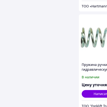
Пружина ручки
гидравлическ
тележку
В наличии
Цену уточн
Написа
ТОО "Forklift T