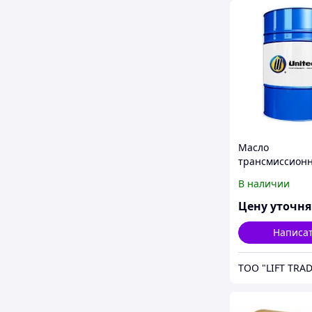
Масло
трансмиссион
UNITED OIL S5 
В наличии
80W-90 API
Цену уточн
Написа
ТОО "LIFT TRAD