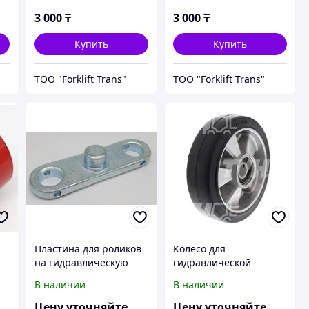
80*70 мм
80*60 мм
3 000
₸
3 000
₸
Купить
Купить
ТОО "Forklift Trans"
ТОО "Forklift Trans"
Пластина для роликов
Колесо для
на гидравлическую
гидравлической
й
тележку
тележки рулевое
В наличии
В наличии
резиновое 180 мм
Цену уточняйте
Цену уточняйте