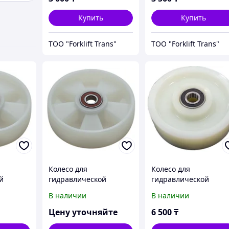
Купить
Купить
ТОО "Forklift Trans"
ТОО "Forklift Trans"
Колесо для
Колесо для
й
гидравлической
гидравлической
ое
тележки рулевое
тележки рулевое
В наличии
В наличии
0 мм
нейлоновое 200 мм
нейлоновое 160 мм
Цену уточняйте
6 500
₸