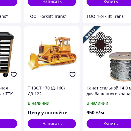
ь
Написать
Купить
rans"
ТОО "Forklift Trans"
ТОО "Forklift Trans"
ьная
Т-130,Т-170 (Д-160),
Канат стальной 14.0 
ar TTK
ДЗ-122
для башенного крана
(грузовой/тележечны
В наличии
В наличии
Цену уточняйте
950
₸/м
ь
Написать
Купить