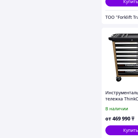
Купит
ТОО "Forklift T
Инструментал
тележка ThinkC
333
В наличии
от
469 990
₸
Купит