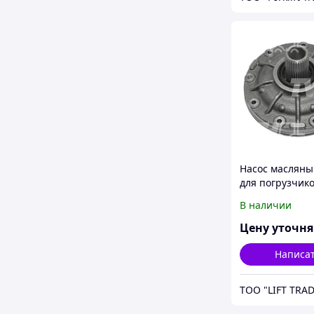
Насос маслян
для погрузчик
TOYOTA дизель
В наличии
бензин (8 серия
3,5т
Цену уточн
Написа
ТОО "LIFT TRAD