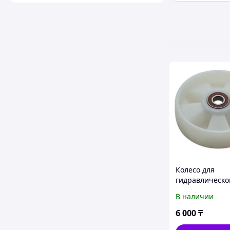
Колесо для
гидравлическо
тележки рулев
В наличии
нейлоновое 18
6 000
₸