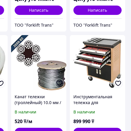
Написать
Написать
ТОО "Forklift Trans"
ТОО "Forklift Trans"
Канат тележки
Инструментальная
(троллейный) 10.0 мм /
тележка для
12.0 мм для башенных
обслуживания
В наличии
В наличии
кранов
электромобилей
ThinkCar TK 88
520
₸/м
899 990
₸