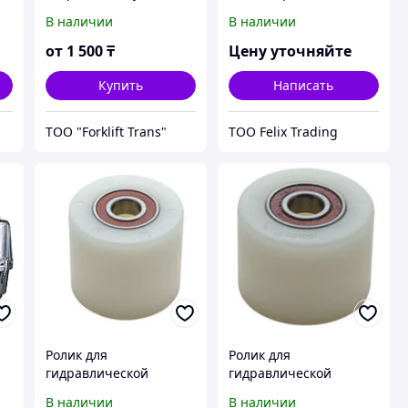
тележку
В наличии
В наличии
от
1 500
₸
Цену уточняйте
Купить
Написать
ТОО "Forklift Trans"
ТОО Felix Trading
Ролик для
Ролик для
гидравлической
гидравлической
80
тележки подвилочный
тележки подвилочный
В наличии
В наличии