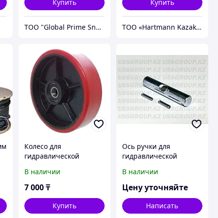
Купить
Купить
ТОО "Global Prime Snab"
ТОО «Hartmann Kazakhstan»
мм
Колесо для
Ось ручки для
гидравлической
гидравлической
й)
тележки рулевое
тележки
В наличии
В наличии
полиуретановое 160
мм.
7 000
₸
Цену уточняйте
Купить
Написать