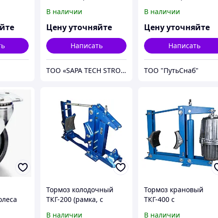
В наличии
В наличии
яйте
Цену уточняйте
Цену уточняйте
ть
Написать
Написать
ТОО «SAPA TECH STROY»
ТОО "ПутьСнаб"
Тормоз колодочный
Тормоз крановый
олеса
ТКГ-200 (рамка, с
ТКГ-400 с
колодкой)
гидротолкателем ТЭ-
В наличии
В наличии