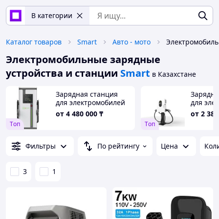
В категории
Каталог товаров
Smart
Авто - мото
Электромобильные зарядные
устройства и станции
Smart
в Казахстане
Зарядная станция
Зарядна
для электромобилей
для эле
Kerneu DC 80-320 kW
Kerneu 
от
4 480 000
₸
от
2 380
GBT CCS2 CHAdeMO
быстрая
Tоп
Tоп
быстрая
Фильтры
По рейтингу
Цена
Кол
3
1