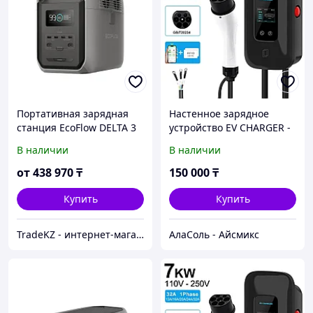
Портативная зарядная
Настенное зарядное
станция EcoFlow DELTA 3
устройство EV CHARGER -
(1500)
L6, 7 кВт, коннектор GBT,
В наличии
В наличии
220В 8А-32А 1 фаза
от
438 970
₸
150 000
₸
Купить
Купить
TradeKZ - интернет-магазин
АлаСоль - Айсмикс