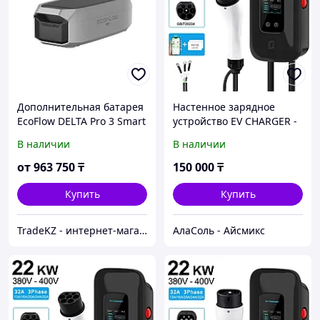
Дополнительная батарея
Настенное зарядное
EcoFlow DELTA Pro 3 Smart
устройство EV CHARGER -
Extra Battery
L6, 7 кВт, коннектор
В наличии
В наличии
Type2, 220В 8А-32А 1 фаза
от
963 750
₸
150 000
₸
Купить
Купить
TradeKZ - интернет-магазин
АлаСоль - Айсмикс