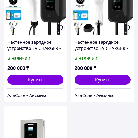
Настенное зарядное
Настенное зарядное
устройство EV CHARGER -
устройство EV CHARGER -
L6, 22 кВт, коннектор
L6, 22 кВт, коннектор
В наличии
В наличии
GB/T, 380В 8А-32А 3 фазы
Type2, 380В 8А-32А 3
фазы
200 000
₸
200 000
₸
Купить
Купить
АлаСоль - Айсмикс
АлаСоль - Айсмикс