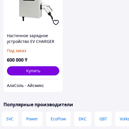
Настенное зарядное
устройство EV CHARGER
для электромобиля
Под заказ
Hongqi E-QM5, 20 кВт,
коннектор GB/T, 380В
600 000
₸
8А-32А 3 фазы
Купить
АлаСоль - Айсмикс
Популярные производители
SVC
Power
EcoFlow
DKC
GBT
Volk