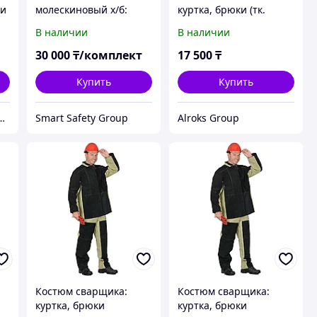
ки
молескиновый х/б:
куртка, брюки (тк.
куртка, брюки
смесовая) черный
В наличии
В наличии
30 000
₸/комплект
17 500
₸
6
Купить
Купить
дежный партнер в мире качественных товаров.
Smart Safety Group
Alroks Group
Н
Костюм сварщика:
Костюм сварщика:
куртка, брюки
куртка, брюки