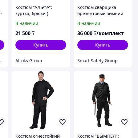
Костюм "АЛЬФА":
Костюм сварщика
-
куртка, брюки (
брезентовый зимний
В наличии
В наличии
21 500
₸
36 000
₸/комплект
Купить
Купить
дежный партнер в мире качественных товаров.
Alroks Group
Smart Safety Group
Костюм огнестойкий
Костюм "ВЫМПЕЛ":