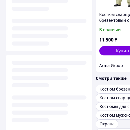
Костюм сварщ
брезентовый с
налокотниками
В наличии
наколенникам
11 500
₸
Купит
Arma Group
Смотри также
Охрана