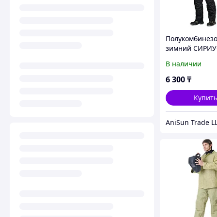
Полукомбинез
зимний СИРИУ
черный 96-100
В наличии
43315
6 300
₸
Купит
AniSun Trade L