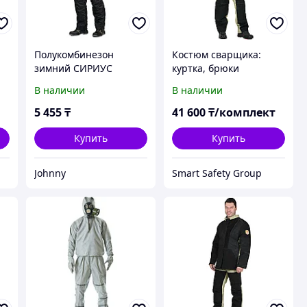
Полукомбинезон
Костюм сварщика:
зимний СИРИУС
куртка, брюки
76
черный 96-100/170-176
брезентовый со
В наличии
В наличии
43315
спилком
5 455
₸
41 600
₸/комплект
Купить
Купить
Johnny
Smart Safety Group