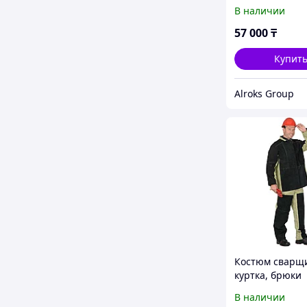
В наличии
57 000
₸
Купит
Alroks Group
Костюм сварщи
куртка, брюки
брезентовый с
В наличии
спилком 52-54