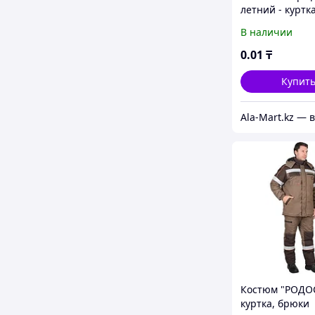
летний - куртк
брезентовый с
В наличии
налокотниками
наколенниками
0
.01
₸
112-116 / рост 
Купит
Костюм "РОДО
куртка, брюки