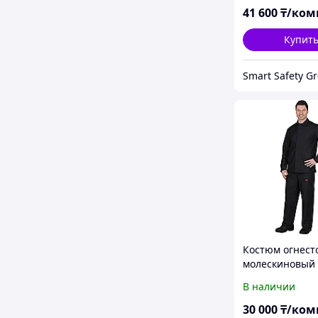
41 600
₸/ком
Купит
Smart Safety G
Костюм огнест
молескиновый 
куртка, брюки 
В наличии
30 000
₸/ком