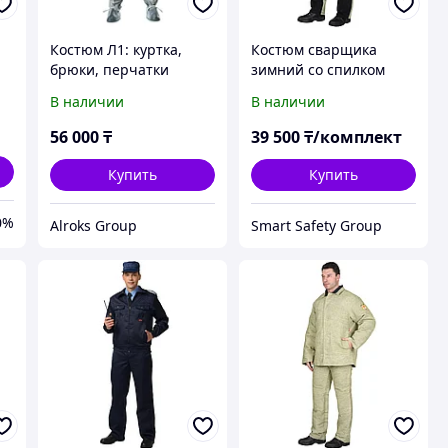
Костюм Л1: куртка,
Костюм сварщика
брюки, перчатки
зимний со спилком
76
(новый)
В наличии
В наличии
56 000
₸
39 500
₸/комплект
Купить
Купить
0%
Alroks Group
Smart Safety Group