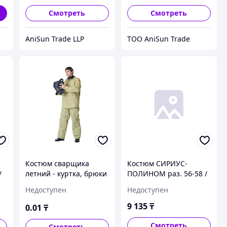
Смотреть
Смотреть
AniSun Trade LLP
ТОО AniSun Trade
Костюм сварщика
Костюм СИРИУС-
/
летний - куртка, брюки
ПОЛИНОМ раз. 56-58 /
брезентовый с
рост 170-176
Недоступен
Недоступен
налокотниками и
наколенниками раз.
9 135
₸
0
.01
₸
112-116 / рост 170-176
Смотреть
Смотреть