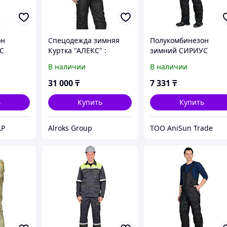
он
Спецодежда зимняя
Полукомбинезон
С
Куртка "АЛЕКС" :
зимний СИРИУС
/170-176
зимняя, мужская, цв. т-
черный 96-100/170-1
В наличии
В наличии
синий
43315
31 000
₸
7 331
₸
ь
Купить
Купить
LP
Alroks Group
ТОО AniSun Trade