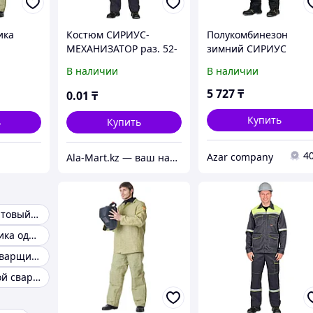
ика
Костюм СИРИУС-
Полукомбинезон
МЕХАНИЗАТОР раз. 52-
зимний СИРИУС
 и
54 / рост 170-176
черный 96-100/170-1
В наличии
В наличии
и
43315
5 727
₸
0
.01
₸
Купить
ь
Купить
4
Azar company
Ala-Mart.kz — ваш надежный партнер в мире качественных товаров.
Костюм брезентовый сварочный
Костюм сварщика одежда для сварщиков
Костюмы для сварщика
Костюм мужской сварочный