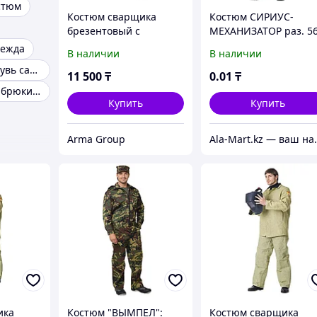
стюм
Костюм сварщика
Костюм СИРИУС-
брезентовый с
МЕХАНИЗАТОР раз. 56
налокотниками и
58 / рост 170-176
дежда
В наличии
В наличии
наколенниками
Зимняя спецобувь сапоги с металлическим подноском
11 500
₸
0
.01
₸
Костюм куртка брюки спецодежда
Купить
Купить
Arma Group
Ala-Mart.kz — ваш на
ика
Костюм "ВЫМПЕЛ":
Костюм сварщика