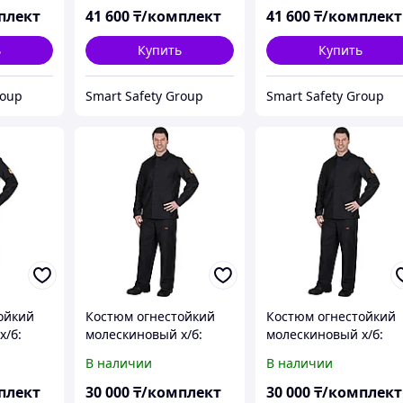
плект
41 600
₸/комплект
41 600
₸/комплект
ь
Купить
Купить
roup
Smart Safety Group
Smart Safety Group
ойкий
Костюм огнестойкий
Костюм огнестойкий
х/б:
молескиновый х/б:
молескиновый х/б:
52-54
куртка, брюки 56-58
куртка, брюки 60-62
В наличии
В наличии
плект
30 000
₸/комплект
30 000
₸/комплект