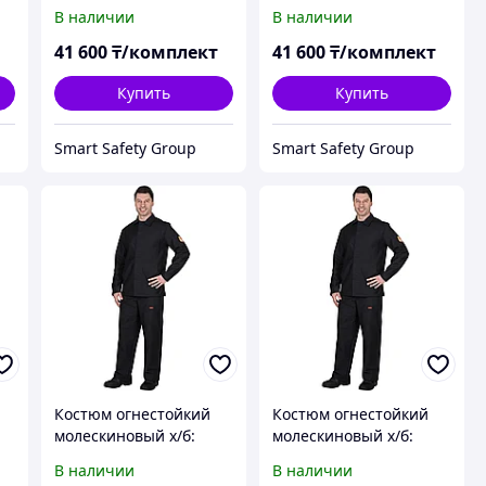
брезентовый со
брезентовый со
В наличии
В наличии
спилком 44-46
спилком 48-50
41 600
₸/комплект
41 600
₸/комплект
Купить
Купить
Smart Safety Group
Smart Safety Group
Костюм огнестойкий
Костюм огнестойкий
молескиновый х/б:
молескиновый х/б:
куртка, брюки 44-46
куртка, брюки 48-50
В наличии
В наличии