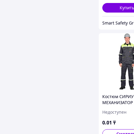
Купит
Smart Safety G
Костюм СИРИУ
МЕХАНИЗАТОР р
58 / рост 170-1
Недоступен
0
.01
₸
Смотре