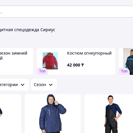
итная спецодежда Сириус
незон зимний
Костюм огнеупорный
ой
42 000
₸
Tоп
Tоп
атегории
Сезон