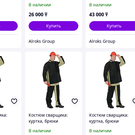
васильковым
В наличии
В наличии
тк.Оксфорд
26 000
₸
43 000
₸
ь
Купить
Купить
Alroks Group
Alroks Group
ка:
Костюм сварщика:
Костюм сварщика:
куртка, брюки
куртка, брюки
о
брезентовый со
брезентовый со
В наличии
В наличии
спилком 56-58
спилком 60-62