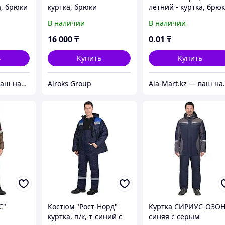
а, брюки
куртка, брюки
летний - куртка, брю
брезентовый с
В наличии
В наличии
 и
налокотниками и
 раз.
наколенниками раз.
16 000
₸
0
.01
₸
170-176
104-108 / рост 170-17
ь
Купить
Купить
Ala-Mart.kz — ваш надежный партнер в мире качественных товаров.
Alroks Group
Ala-Mart.kz — ваш на
С"
Костюм "Рост-Норд"
Куртка СИРИУС-ОЗО
куртка, п/к, т-синий с
синяя с серым