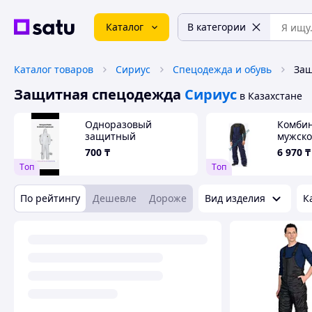
Каталог
В категории
Каталог товаров
Сириус
Спецодежда и обувь
Защ
Защитная спецодежда
Сириус
в Казахстане
Одноразовый
Комби
защитный
мужск
комбинезон от
700
₸
6 970
₸
химических
Tоп
Tоп
воздействий
По рейтингу
Дешевле
Дороже
Вид изделия
К