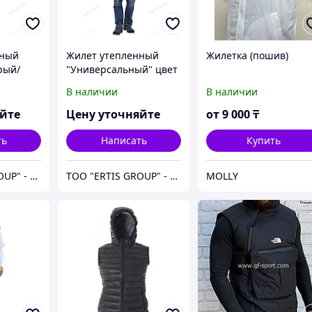
нный
Жилет утепленный
Жилетка (пошив)
рый/
"Универсальный" цвет
темно-синий/серый
В наличии
В наличии
яйте
Цену уточняйте
от
9 000
₸
ть
Написать
Купить
ТОО "ERTIS GROUP" - спецодежда, спецобувь и средства индивидуальной защиты (СИЗ)
ТОО "ERTIS GROUP" - спецодежда, спецобувь и средства индивидуальной защиты (СИЗ)
MOLLY