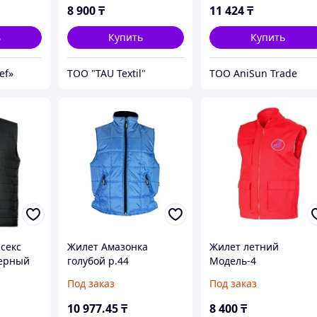
8 900
₸
11 424
₸
ь
Купить
Купить
ef»
ТОО "TAU Textil"
ТОО AniSun Trade
секс
Жилет Амазонка
Жилет летний
черный
голубой р.44
Модель-4
Под заказ
Под заказ
10 977
.45
₸
8 400
₸