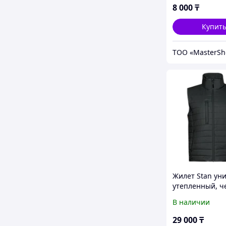
8 000
₸
Купит
ТОО «MasterSh
Жилет Stan уни
утепленный, 
В наличии
29 000
₸