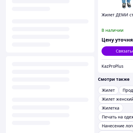
Жилет ДЕМИ с
В наличии
Цену уточн
Связать
KazProPlus
Смотри также
Жилет
Прод
Жилет женски
Жилетка
Печать на оде
Нанесение лог