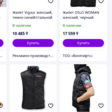
Жилет Vigour женский,
Жилет OSLO WOMAN
-
темно-синий/стальной
женский, черный
В наличии
В наличии
10 485
₸
17 559
₸
Купить
Купить
 - Оптово-розничный Склад - товары на заказ до двери
Рекламно-производственная компания «2Ymedia»
ТОО «Вэллгифтс»