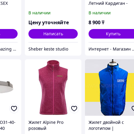
ISEX
Летний Кардиган -
Жилет с Топом на
В наличии
В наличии
Молнии с Капюшоно
Цену уточняйте
8 900
₸
ь
Написать
Купить
Online shop Amazing Store
Sheber keste studio
Интернет - Магазин 
О31-40-
Жилет Alpine Pro
Жилет двойной с
840
розовый
логотипом |