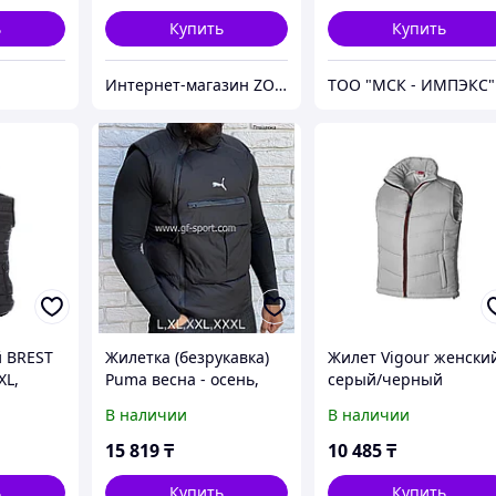
ь
Купить
Купить
Интернет-магазин ZOOVET.KZ
ТОО "МСК - ИМПЭКС"
 BREST
Жилетка (безрукавка)
Жилет Vigour женски
XL,
Puma весна - осень,
серый/черный
черная
В наличии
В наличии
15 819
₸
10 485
₸
ь
Купить
Купить