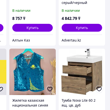
серый/черный
В наличии
В наличии
м
8 757
₸
4 842
.79
₸
Купить
Купить
Одежды Грация
Алтын Каз
Advertau.kz
Жилетка казахская
Тумба Nova Lite 60 2
национальная синяя
ящ. цв. дуб