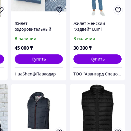
Жилет
Жилет женский
оздоровительный
"Хэдвей" Lumi
«ХуаШэн»
В наличии
В наличии
45 000
₸
30 300
₸
Купить
Купить
HuaShen@Павлодар
ТОО "Авангард Спецодежда Казахстан"