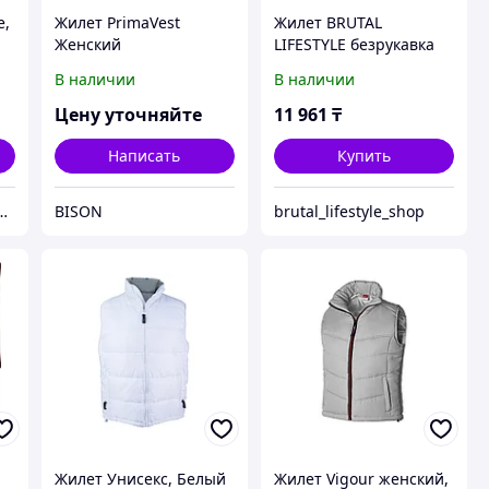
е,
Жилет PrimaVest
Жилет BRUTAL
,
Женский
LIFESTYLE безрукавка
съемный капюшон 48,
В наличии
В наличии
50, 52, 54, 46
Цену уточняйте
11 961
₸
Написать
Купить
птово-розничный склад.
BISON
brutal_lifestyle_shop
й
Жилет Унисекс, Белый
Жилет Vigour женский,