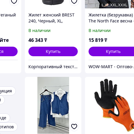
теганый
Жилет женский BREST
Жилетка (безрукавка)
240, Черный, XL,
The North Face весна 
399908.35 XL
осень, черная
В наличии
В наличии
яйте
46 343
₸
15 819
₸
ся
Купить
Купить
Корпоративный текстиль, бизнес-подарки и сувениры | Брендирование | Шелкография
WOW-MART
укция
й
жде
отипов