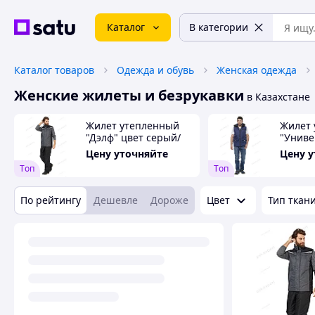
Каталог
В категории
Каталог товаров
Одежда и обувь
Женская одежда
Женские жилеты и безрукавки
в Казахстане
Жилет утепленный
Жилет 
"Дэлф" цвет серый/
"Униве
черный
цвет т
Цену уточняйте
Цену 
серый
Tоп
Tоп
По рейтингу
Дешевле
Дороже
Цвет
Тип ткан