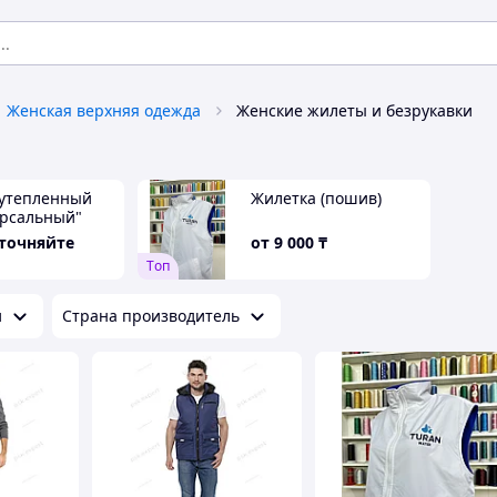
Женская верхняя одежда
Женские жилеты и безрукавки
утепленный
Жилетка (пошив)
рсальный"
емно-синий/
уточняйте
от
9 000
₸
Tоп
и
Страна производитель