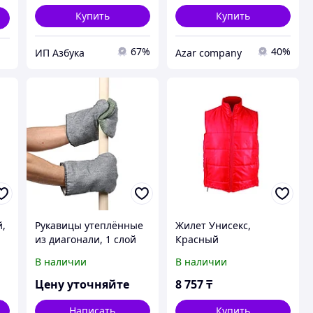
Купить
Купить
67%
40%
ИП Азбука
Azar company
й,
Рукавицы утеплённые
Жилет Унисекс,
из диагонали, 1 слой
Красный
ватина, брезентовый
В наличии
В наличии
наладонник, ОП 420 г
Цену уточняйте
8 757
₸
Написать
Купить