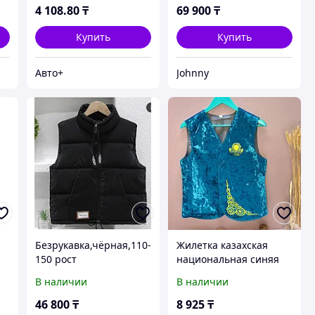
4 108
.80
₸
69 900
₸
Купить
Купить
Авто+
Johnny
Безрукавка,чёрная,110-
Жилетка казахская
150 рост
национальная синяя
(Размеры 44-50)
В наличии
В наличии
46 800
₸
8 925
₸