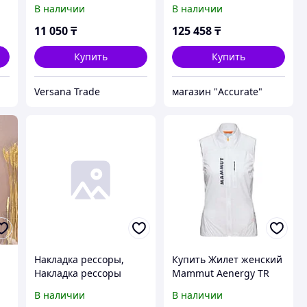
(Размеры 44-50)
рустикальный (249512)
В наличии
В наличии
с раковиной Aquanet
Латина 60 242905
11 050
₸
125 458
₸
Купить
Купить
Versana Trade
магазин "Accurate"
Накладка рессоры,
Купить Жилет женский
Накладка рессоры
Mammut Aenergy TR
Газель Некст
WB Hybrid
В наличии
В наличии