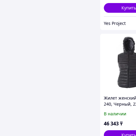
Купит
Yes Project
Жилет женский
240, Черный, 2
399908.35 2XL
В наличии
46 343
₸
Купит