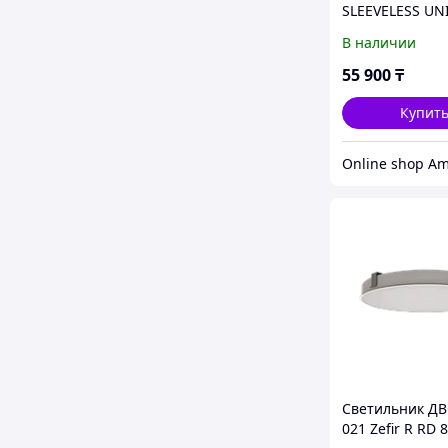
SLEEVELESS UN
2024 M
В наличии
55 900
₸
Купит
Светильник ДВ
021 Zefir R RD 