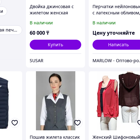
Двойка джинсовая с
Перчатки нейлоновы
ни
жилетом женская
с латексным обливом
утеплённые, размер
В наличии
В наличии
10, МИКС
Сублимационная печать
60 000
₸
Цену уточняйте
Купить
Написать
SUSAR
MARLOW - О
Пошив жилета классик
Женский Шифоновы