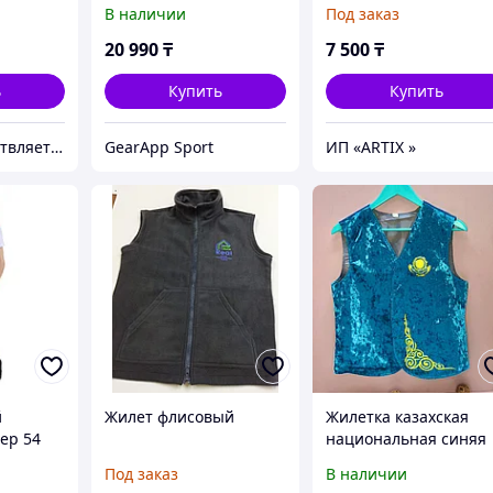
Двухсторонняя
В наличии
Под заказ
безрукавка | Пошив
жилеток на заказ
20 990
₸
7 500
₸
ь
Купить
Купить
«ZILED» осуществляет продажу светодиодной и осветительной продукции
GearApp Sport
ИП «ARTIX »
й
Жилет флисовый
Жилетка казахская
ер 54
национальная синяя
(Размеры 44-50)
Под заказ
В наличии