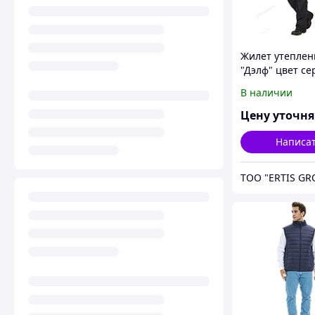
Жилет утепле
"Дэлф" цвет се
черный
В наличии
Цену уточн
Написа