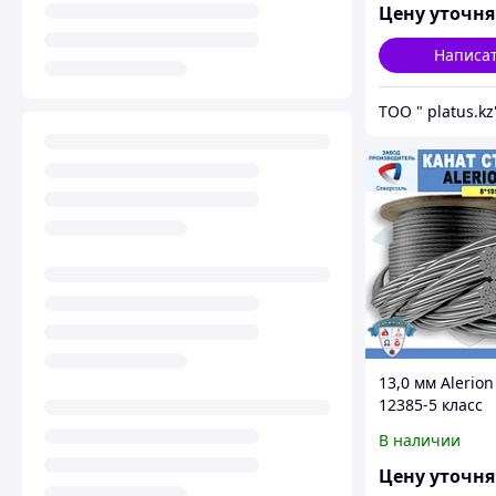
FC)
Цену уточн
Написа
ТОО " platus.kz
13,0 мм Alerion
12385-5 класс
Лифтовой кана
В наличии
грузолюдской (
FC)
Цену уточн