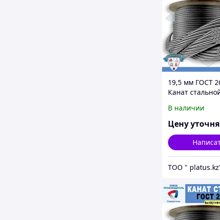
19,5 мм ГОСТ 2
Канат стально
6*19(1+6+6/6)+1
В наличии
Цену уточн
Написа
ТОО " platus.kz