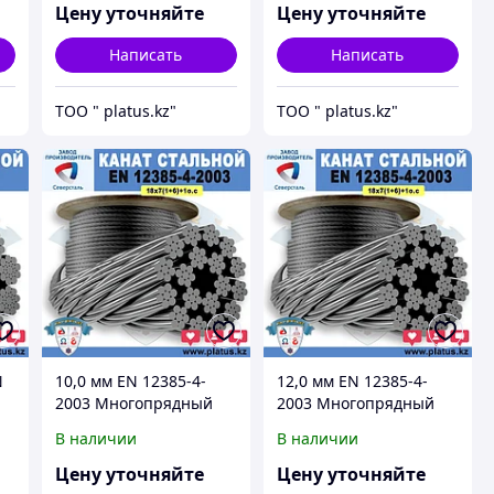
FC)
FC)
Цену уточняйте
Цену уточняйте
Написать
Написать
ТОО " platus.kz"
ТОО " platus.kz"
N
10,0 мм EN 12385-4-
12,0 мм EN 12385-4-
2003 Многопрядный
2003 Многопрядный
канат 18х7 +1 о.с.
канат 18х7 +1 о.с.
В наличии
В наличии
Цену уточняйте
Цену уточняйте