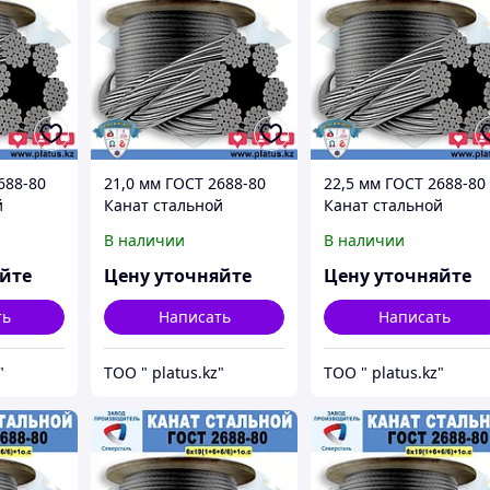
688-80
21,0 мм ГОСТ 2688-80
22,5 мм ГОСТ 2688-80
й
Канат стальной
Канат стальной
о.с.
6*19(1+6+6/6)+1о.с.
6*19(1+6+6/6)+1о.с.
В наличии
В наличии
яйте
Цену уточняйте
Цену уточняйте
ть
Написать
Написать
"
ТОО " platus.kz"
ТОО " platus.kz"