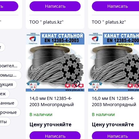
ть
Написать
Написать
"
ТОО " platus.kz"
ТОО " platus.kz"
т
Метизы для строительства
Метизы для промышленности
дукция
пеж
14,0 мм EN 12385-4-
16,0 мм EN 12385-4-
ранные
2003 Многопрядный
2003 Многопрядный
канат 18х7 +1 о.с.
канат 18х7 +1 о.с.
прочные
В наличии
В наличии
лты
Цену уточняйте
Цену уточняйте
Написать
Написать