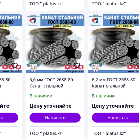
"
ТОО " platus.kz"
ТОО " platus.kz"
88-80
5,6 мм ГОСТ 2688-80
6,2 мм ГОСТ 2688-80
й
Канат стальной
Канат стальной
о.с.
6*19(1+6+6/6)+1о.с.
6*19(1+6+6/6)+1о.с.
В наличии
В наличии
яйте
Цену уточняйте
Цену уточняйте
ть
Написать
Написать
"
ТОО " platus.kz"
ТОО " platus.kz"