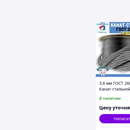
3,6 мм ГОСТ 26
Канат стально
6*19(1+6+6/6)+1
В наличии
Цену уточн
Написа