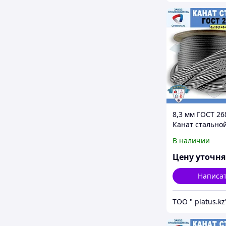
8,3 мм ГОСТ 26
Канат стально
6*19(1+6+6/6)+1
В наличии
Цену уточн
Написа
ТОО " platus.kz