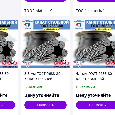
ТОО " platus.kz"
ТОО " platus.kz"
88-80
3,8 мм ГОСТ 2688-80
4,1 мм ГОСТ 2688-80
й
Канат стальной
Канат стальной
о.с.
6*19(1+6+6/6)+1о.с.
6*19(1+6+6/6)+1о.с.
В наличии
В наличии
яйте
Цену уточняйте
Цену уточняйте
ть
Написать
Написать