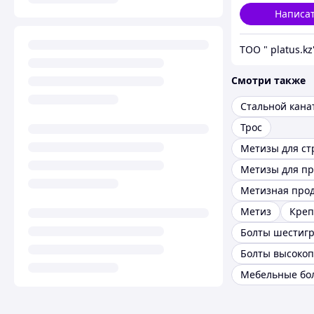
Написа
ТОО " platus.kz
Смотри также
Стальной кана
Трос
Метизная про
Метиз
Кре
Болты шестиг
Болты высоко
Мебельные бо