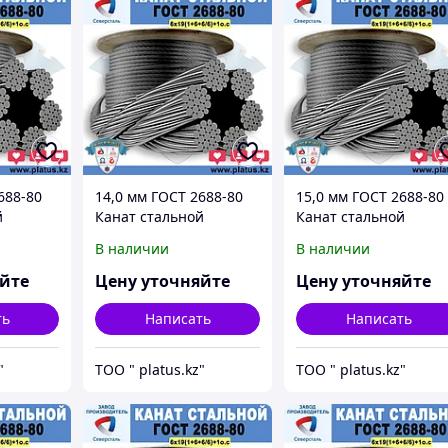
688-80
14,0 мм ГОСТ 2688-80
15,0 мм ГОСТ 2688-80
й
Канат стальной
Канат стальной
о.с.
6*19(1+6+6/6)+1о.с.
6*19(1+6+6/6)+1о.с.
В наличии
В наличии
яйте
Цену уточняйте
Цену уточняйте
ть
Написать
Написать
"
ТОО " platus.kz"
ТОО " platus.kz"