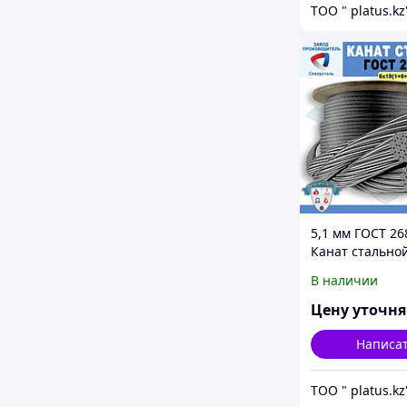
ТОО " platus.kz
5,1 мм ГОСТ 26
Канат стально
6*19(1+6+6/6)+1
В наличии
Цену уточн
Написа
ТОО " platus.kz