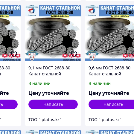
88-80
9,1 мм ГОСТ 2688-80
9,6 мм ГОСТ 2688-80
й
Канат стальной
Канат стальной
о.с.
6*19(1+6+6/6)+1о.с.
6*19(1+6+6/6)+1о.с.
В наличии
В наличии
яйте
Цену уточняйте
Цену уточняйте
ть
Написать
Написать
"
ТОО " platus.kz"
ТОО " platus.kz"