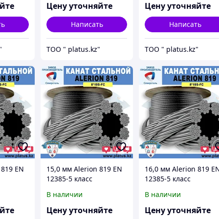
FC)
FC)
яйте
Цену уточняйте
Цену уточняйте
ть
Написать
Написать
"
ТОО " platus.kz"
ТОО " platus.kz"
 819 EN
15,0 мм Alerion 819 EN
16,0 мм Alerion 819 E
12385-5 класс
12385-5 класс
,
Лифтовой канат,
Лифтовой канат,
В наличии
В наличии
8x19S-
грузолюдской (8x19S-
грузолюдской (8x19S-
FC)
FC)
яйте
Цену уточняйте
Цену уточняйте