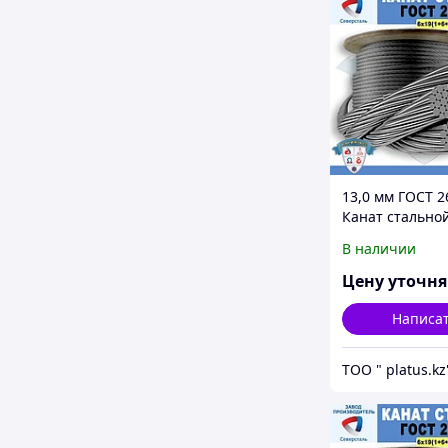
13,0 мм ГОСТ 2
Канат стально
6*19(1+6+6/6)+1
В наличии
Цену уточн
Написа
ТОО " platus.kz