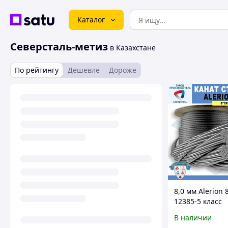
Каталог
Северсталь-метиз
в Казахстане
По рейтингу
Дешевле
Дороже
8,0 мм Alerion 
12385-5 класс
Лифтовой кана
В наличии
грузолюдской (