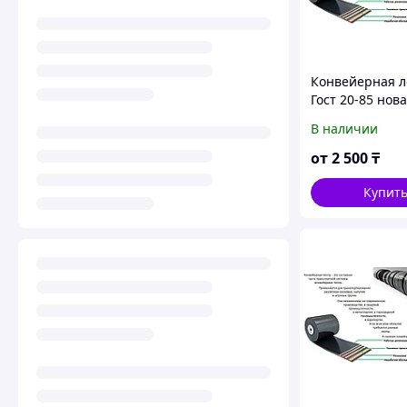
Конвейерная л
Гост 20-85 нов
БКНЛ-65 ТК200
В наличии
от
2 500
₸
Купит