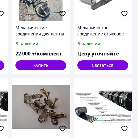
Механические
Механическое
соединения для ленты
соединение стыковое
стыковка замок
для транспортерной
В наличии
В наличии
конвейерной ленты
22 000
₸/комплект
Цену уточняйте
Купить
Связаться