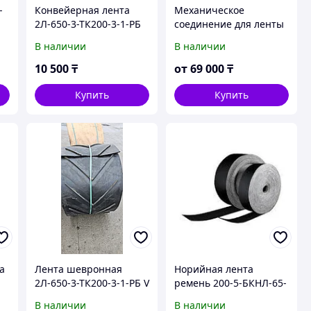
-
Конвейерная лента
Механическое
2Л-650-3-ТК200-3-1-РБ
соединение для ленты
конвейерной BARGER
В наличии
В наличии
B7
10 500
₸
от
69 000
₸
Купить
Купить
а
Лента шевронная
Норийная лента
2Л-650-3-ТК200-3-1-РБ V
ремень 200-5-БКНЛ-65-
15
0-0
В наличии
В наличии