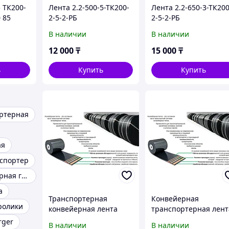
5 ТК200-
Лента 2.2-500-5-ТК200-
Лента 2.2-650-3-ТК200
0 85
2-5-2-РБ
2-5-2-РБ
В наличии
В наличии
12 000
₸
15 000
₸
ь
Купить
Купить
ртерная
ая
спортер
Лента конвейерная гост
а
Транспортерная
Конвейерная
ролики
конвейерная лента
транспортерная лент
шахтная
в наличии
rger
В наличии
В наличии