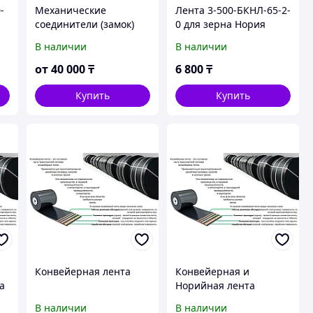
-
Механические
Лента 3-500-БКНЛ-65-2-
соединители (замок)
0 для зерна Нория
BARGER В1 В2 В3 В4
В наличии
В наличии
для стыковки
транспортерной и
от
40 000
₸
6 800
₸
конвейерной ленты
Купить
Купить
Конвейерная лента
Конвейерная и
а
Норийная лента
В наличии
В наличии