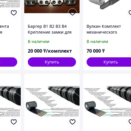
ента
Баргер В1 В2 В3 В4
Вулкан Комплект
ая
Крепление замки для
механического
, ТК300
стыка ленты
соединения ленты
В наличии
В наличии
конвейерной
транспортерной
транспортерной
20 000
₸/комплект
70 000
₸
ь
Купить
Купить