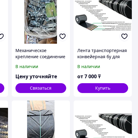
Механическое
Лента транспортерная
крепление соединение
конвейерная бу для
конвейерной ленты
настила
В наличии
В наличии
Цену уточняйте
от
7 000
₸
Связаться
Купить