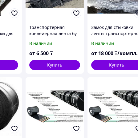
Транспортерная
Замок для стыковки
ки для
конвейерная лента бу
ленты транспортерн
ртерной
разных размеров для
BARGER В1 В2 В3 В6 В
В наличии
В наличии
ленты
настила резина
от
6 500
₸
от
18 000
₸/комплект
ь
Купить
Купить