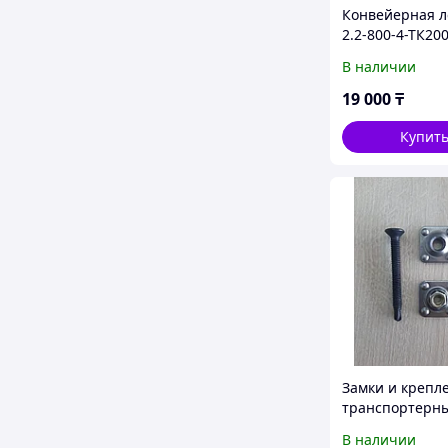
Конвейерная л
2.2-800-4-ТК200
РБ
В наличии
19 000
₸
Купит
Замки и крепл
транспортерны
MATO. SMT. ВУ
В наличии