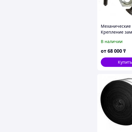
Механические
Крепление зам
ленты транспо
В наличии
конвейерной 
от
68 000
₸
Купит