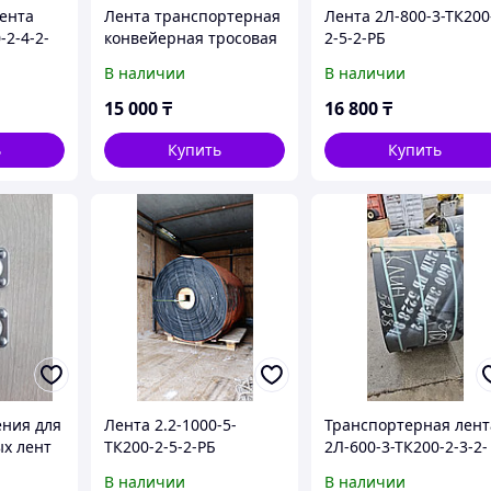
ента
Лента транспортерная
Лента 2Л-800-3-ТК200
-2-4-2-
конвейерная тросовая
2-5-2-РБ
и тканевая бу для
транспортерная
В наличии
В наличии
настила и повторного
конвейерная лента
использования
15 000
₸
16 800
₸
ь
Купить
Купить
ения для
Лента 2.2-1000-5-
Транспортерная лент
х лент
ТК200-2-5-2-РБ
2Л-600-3-ТК200-2-3-2-
ЛКАН
РБ
В наличии
В наличии