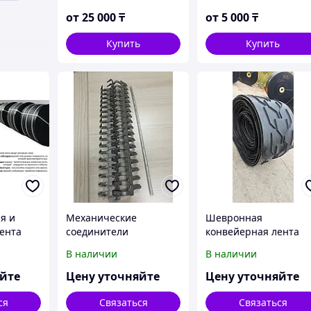
морозостойкая
от
25 000
₸
от
5 000
₸
Купить
Купить
я и
Механические
Шевронная
ента
соединители
конвейерная лента
шарнирного типа
650мм 800 мм
В наличии
В наличии
яйте
Цену уточняйте
Цену уточняйте
ся
Связаться
Связаться