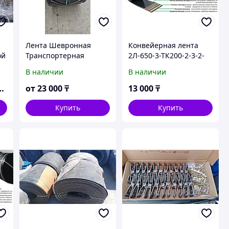
Лента Шевронная
Конвейерная лента
ой
Транспортерная
2Л-650-3-ТК200-2-3-2-
7
Конвейерная
РБ гост 20-85
В наличии
В наличии
от
23 000
₸
13 000
₸
Купить
Купить