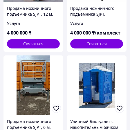
Продажа ножничного
Продажа ножничного
подъемника SJPT, 12 м,
подъемника SJPT,
складской подъемник*
подъемник 10 м,
Услуга
Услуга
Астана
складской * Астана
4 000 000
₸
4 000 000
₸/комплект
Связаться
Связаться
Продажа ножничного
Уличный Биотуалет с
подъемника SJPT, 6 м,
накопительным бачком