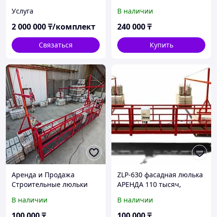
складского подъемника*
для стройки и дачи
Услуга
В наличии
Астана
2 000 000
₸/комплект
240 000
₸
Связаться
Купить
Аренда и Продажа
ZLP-630 фасадная люлька
Строительные люльки
АРЕНДА 110 тысяч,
ZLP 630
техобслуживание,
В наличии
В наличии
гарантия.
100 000
₸
100 000
₸