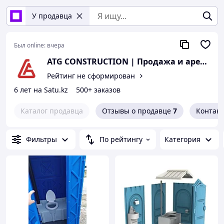
У продавца
Был online:
вчера
ATG CONSTRUCTION | Продажа и аренда строительного оборудования, газона, биотуалетов
Рейтинг не сформирован
6 лет на Satu.kz
500+ заказов
Каталог продавца
Отзывы о продавце
7
Контак
Фильтры
По рейтингу
Категория