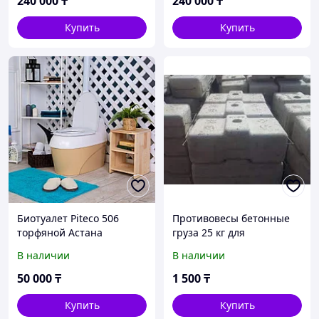
240 000
₸
240 000
₸
Купить
Купить
Биотуалет Piteco 506
Противовесы бетонные
торфяной Астана
груза 25 кг для
строительной люльки ZLP
В наличии
В наличии
630
50 000
₸
1 500
₸
Купить
Купить