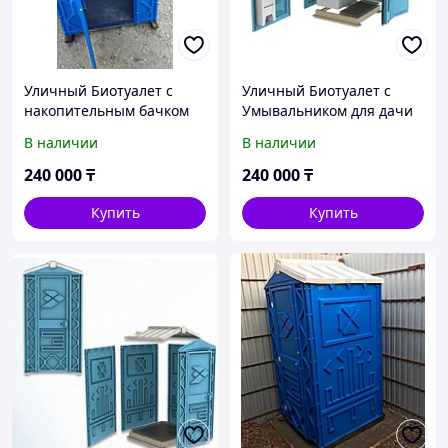
Уличный Биотуалет с
Уличный Биотуалет с
накопительным бачком
Умывальником для дачи
для Дачи и стройки
и стройки (умывальник
В наличии
В наличии
отдельно)
240 000
₸
240 000
₸
Купить
Купить