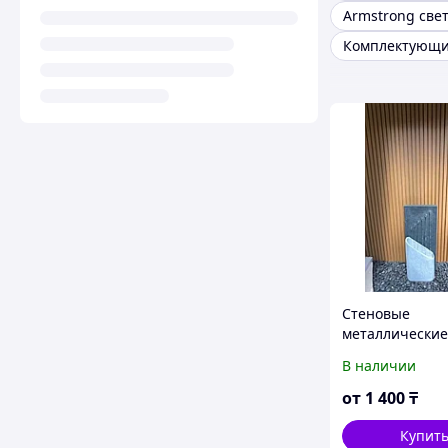
Стеновые
металлические
Луверы
В наличии
от
1 400
₸
Купит