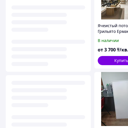
Ячеистый пото
Грильято Ерма
В наличии
от
3 700
₸/кв
Купит