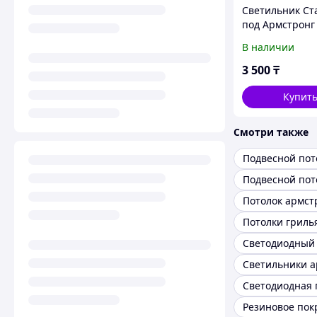
Светильник Ст
под Армстронг
В наличии
3 500
₸
Купит
Смотри также
Подвесной пот
Потолок армст
Потолки гриль
Светодиодная 
Резиновое пок