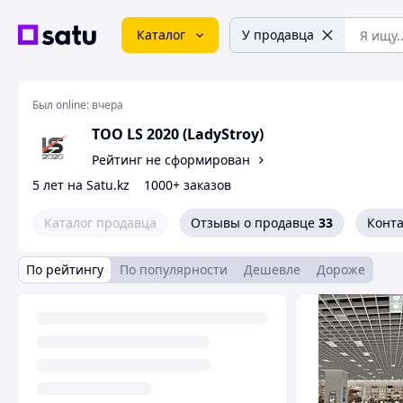
Каталог
У продавца
Был online:
вчера
ТОО LS 2020 (LadyStroy)
Рейтинг не сформирован
5 лет на Satu.kz
1000+ заказов
Каталог продавца
Отзывы о продавце
33
Конт
По рейтингу
По популярности
Дешевле
Дороже