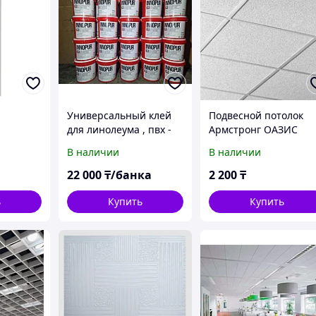
Универсальный клей
Подвесной потолок
для линолеума , пвх -
Армстронг ОАЗИС
ковролина
В наличии
В наличии
22 000
₸/банка
2 200
₸
ь
Купить
Купить