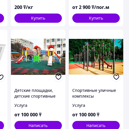
200
₸/кг
от
2 900
₸/пог.м
Купить
Купить
Детские площадки,
Спортивные уличные
детские спортивные
комплексы
комплексы, МАФы
Услуга
Услуга
от
100 000
₸
от
100 000
₸
Написать
Написать