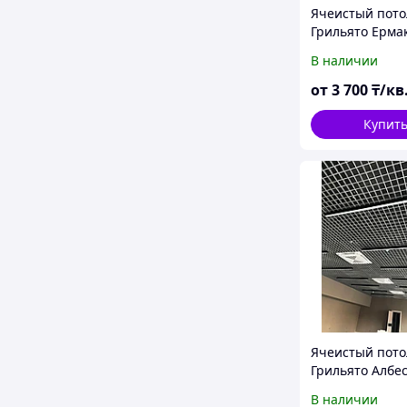
Ячеистый пото
Грильято Ерма
В наличии
от
3 700
₸/кв
Купит
Ячеистый пото
Грильято Албе
В наличии