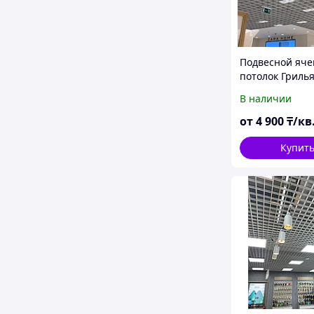
Подвесной яч
потолок Гриль
В наличии
от
4 900
₸/кв
Купит