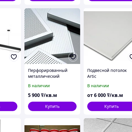
Перфорированный
Подвесной потолок
металлический
Artic
тильник
потолок с
В наличии
В наличии
комплектующими
5 900
₸/кв.м
от
6 000
₸/кв.м
ь
Купить
Купить