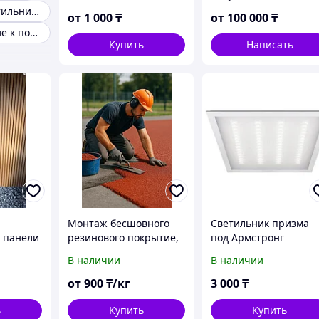
Armstrong светильники
от
1 000
₸
от
100 000
₸
Комплектующие к потолку
Купить
Написать
Монтаж бесшовного
Светильник призма
 панели
резинового покрытие,
под Армстронг
газона
В наличии
В наличии
от
900
₸/кг
3 000
₸
ь
Купить
Купить