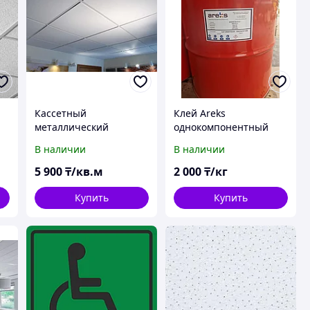
Кассетный
Клей Areks
металлический
однокомпонентный
подвесной потолок с
алифатический для
В наличии
В наличии
комплектующими
резиновой крошки
5 900
₸/кв.м
2 000
₸/кг
Купить
Купить