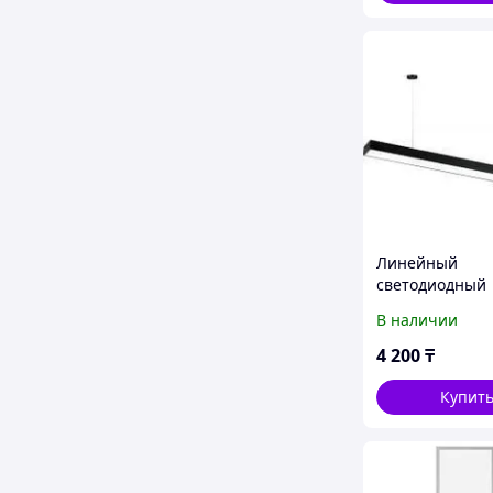
Линейный
светодиодный
подвесной све
В наличии
4 200
₸
Купит