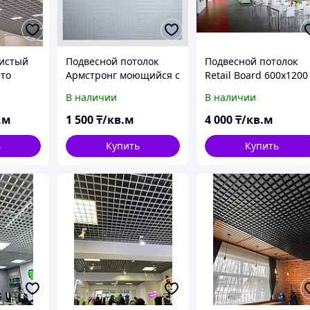
еистый
Подвесной потолок
Подвесной потолок
ято
Армстронг моющийся с
Retail Board 600х1200
комплектующими
В наличии
В наличии
.м
1 500
₸/кв.м
4 000
₸/кв.м
ь
Купить
Купить