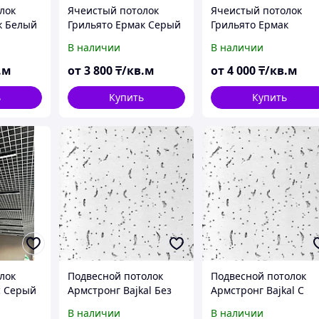
лок
Ячеистый потолок
Ячеистый потолок
к Белый
Грильято Ермак Серый
Грильято Ермак
металик
Черный
В наличии
В наличии
.м
от
3 800
₸/кв.м
от
4 000
₸/кв.м
ь
Купить
Купить
лок
Подвесной потолок
Подвесной потолок
с Серый
Армстронг Bajkal Без
Армстронг Bajkal С
комплектующих, от 8
комплектующими, от 
В наличии
В наличии
мм до 12мм
мм до 12мм