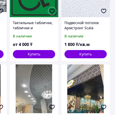
Тактильные таблички,
Подвесной потолок
таблички и
Армстронг Scala
пиктограммы для
В наличии
В наличии
граждан с
ограниченными
от
4 000
₸
1 800
₸/кв.м
возможностями
Купить
Купить