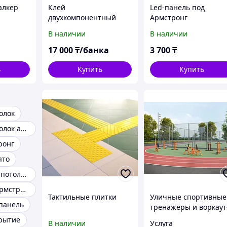
алкер
Клей
Led-панель под
двухкомпонентный
Армстронг
Innopur, Банка 9 кг, 1 кг
В наличии
В наличии
отвердитель
17 000
₸/банка
3 700
₸
ь
Купить
Купить
олок
Подвесной потолок армстронг
ронг
ято
Светодиодный потолочный светильник
Светильники армстронг
Тактильные плитки
Уличные спортивные
панель
тренажеры и воркаут
площадки
рытие
В наличии
Услуга