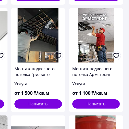
Монтаж подвесного
Монтаж подвесного
потолка Грильято
потолка Армстронг
Услуга
Услуга
от
1 500
₸/кв.м
от
1 100
₸/кв.м
Написать
Написать