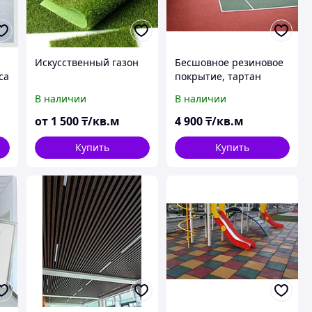
Искусственный газон
Бесшовное резиновое
са
покрытие, тартан
В наличии
В наличии
от
1 500
₸/кв.м
4 900
₸/кв.м
Купить
Купить