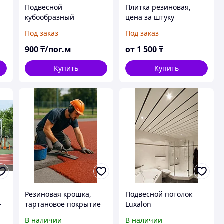
Подвесной
Плитка резиновая,
кубообразный
цена за штуку
реечный потолок
Под заказ
Под заказ
900
₸/пог.м
от
1 500
₸
Купить
Купить
Резиновая крошка,
Подвесной потолок
-
тартановое покрытие
Luxalon
В наличии
В наличии