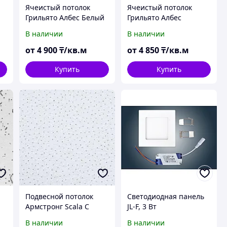
Ячеистый потолок
Ячеистый потолок
Грильято Албес Белый
Грильято Албес
Черный
В наличии
В наличии
от
4 900
₸/кв.м
от
4 850
₸/кв.м
Купить
Купить
Подвесной потолок
Светодиодная панель
Армстронг Scala С
JL-F, 3 Вт
8
комплектующими
В наличии
В наличии