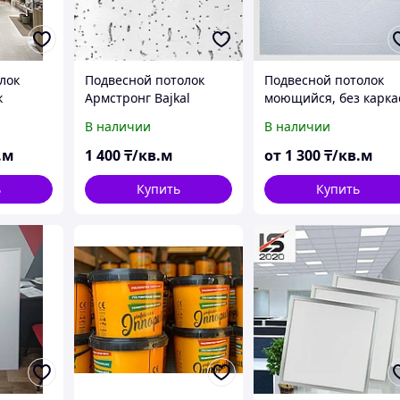
лок
Подвесной потолок
Подвесной потолок
к
Армстронг Bajkal
моющийся, без карка
В наличии
В наличии
.м
1 400
₸/кв.м
от
1 300
₸/кв.м
ь
Купить
Купить