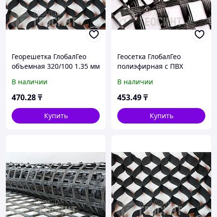
Георешетка ГлобалГео
Геосетка ГлобалГео
объемная 320/100 1.35 мм
полиэфирная с ПВХ
пропиткой 30/30 кН/м
В наличии
В наличии
5x100, м
470
.28
₸
453
.49
₸
Купить
Купить