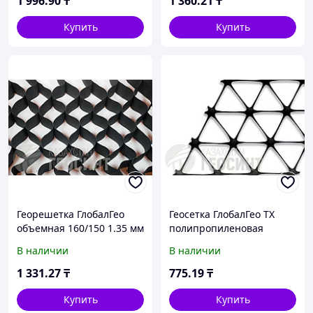
1 996
.90
₸
1 360
.21
₸
Купить
Купить
Георешетка ГлобалГео
Геосетка ГлобалГео ТХ
объемная 160/150 1.35 мм
полипропиленовая
трехосная 4x50 м 180 кН/
В наличии
В наличии
м
1 331
.27
₸
775
.19
₸
Купить
Купить