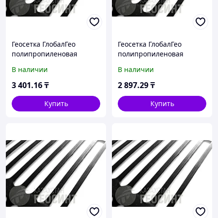
Геосетка ГлобалГео
Геосетка ГлобалГео
полипропиленовая
полипропиленовая
одноосная 4x50 м 180 кН/
одноосная 4x50 м 160 кН/
В наличии
В наличии
м
м
3 401
.16
₸
2 897
.29
₸
Купить
Купить