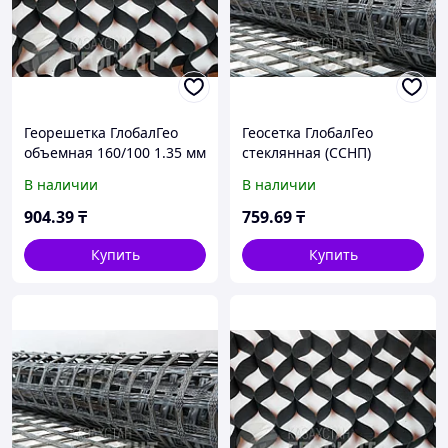
Георешетка ГлобалГео
Геосетка ГлобалГео
объемная 160/100 1.35 мм
стеклянная (ССНП)
100/100 кН/м 5x100 м
В наличии
В наличии
904
.39
₸
759
.69
₸
Купить
Купить