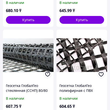
В наличии
В наличии
680
.10
₸
645
.99
₸
Купить
Купить
Геосетка ГлобалГео
Геосетка ГлобалГео
стеклянная (ССНП) 80/80
полиэфирная с ПВХ
кН/м 4x100 м
пропиткой 4x50 м 50/50
В наличии
В наличии
кН/м
607
.75
₸
604
.65
₸