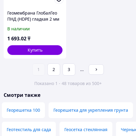
Геомембрана ГлобалГео
ПНД (HDPE) гладкая 2 мм
6x50 м
В наличии
1 693
.02
₸
Купить
1
2
3
...
Показано 1 - 48 товаров из 500+
Смотри также
Георешетка 100
Георешетка для укрепления грунта
Геотекстиль для сада
Геосетка стеклянная
Черны