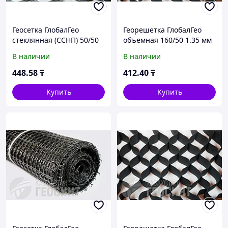
Геосетка ГлобалГео
Георешетка ГлобалГео
стеклянная (ССНП) 50/50
объемная 160/50 1.35 мм
кН/м 5x100 м
В наличии
В наличии
448
.58
₸
412
.40
₸
Купить
Купить