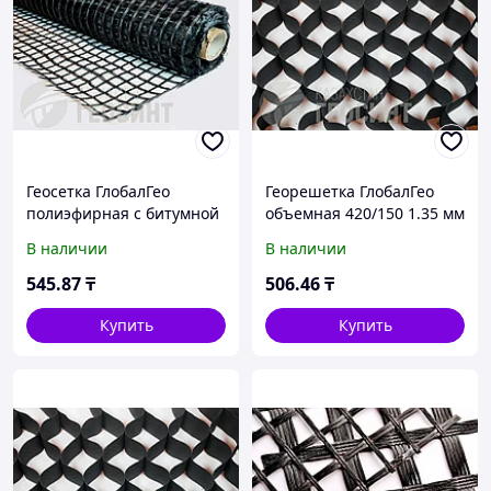
Геосетка ГлобалГео
Георешетка ГлобалГео
полиэфирная с битумной
объемная 420/150 1.35 мм
пропиткой 40/40 кН/м
В наличии
В наличии
5x100 м
545
.87
₸
506
.46
₸
Купить
Купить