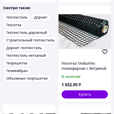
Смотри также
Геотекстиль
Дорнит
Геосетка
Геотекстиль дорожный
Строительный геотекстиль
Дорнит геотекстиль
Геотекстиль нетканый
Георешетка
Геосетка ГлобалГео
полиэфирная с битумной
Геомембран
пропиткой 5x100 м
В наличии
Объемные георешетки
100/100 кН/м
1 032
.95
₸
Купить