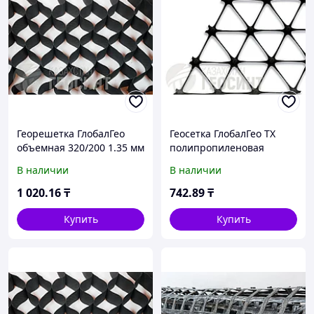
Георешетка ГлобалГео
Геосетка ГлобалГео ТХ
объемная 320/200 1.35 мм
полипропиленовая
трехосная 4x50 м 170 кН/
В наличии
В наличии
м
1 020
.16
₸
742
.89
₸
Купить
Купить