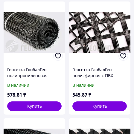
Геосетка ГлобалГео
Геосетка ГлобалГео
полипропиленовая
полиэфирная с ПВХ
двуосная 30 кН/м 5x100 м
пропиткой 40/40 кН/м
В наличии
В наличии
5x100 м
578
.81
₸
545
.87
₸
Купить
Купить