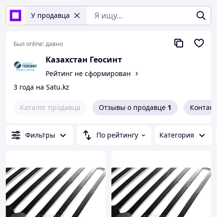
У продавца
Был online:
давно
Казахстан Геосинт
Рейтинг не сформирован
3 года на Satu.kz
Каталог продавца
Отзывы о продавце
1
Контак
Фильтры
По рейтингу
Категория