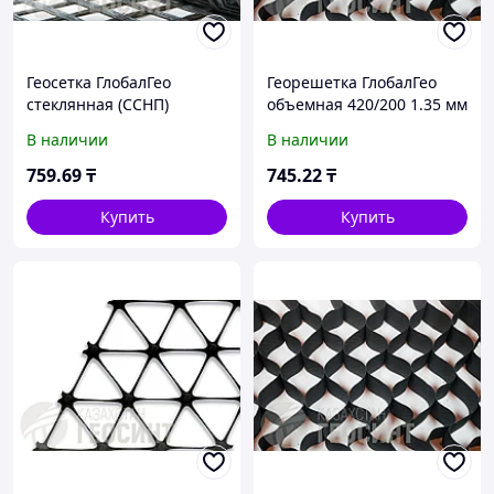
Геосетка ГлобалГео
Георешетка ГлобалГео
стеклянная (ССНП)
объемная 420/200 1.35 мм
100/100 кН/м 5x50 м
В наличии
В наличии
759
.69
₸
745
.22
₸
Купить
Купить