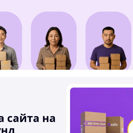
 сайта на
унд