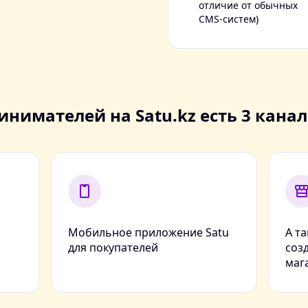
отличие от обычных
CMS-систем)
инимателей на Satu.kz есть 3 кана
Мобильное приложение Satu
А т
для покупателей
соз
маг