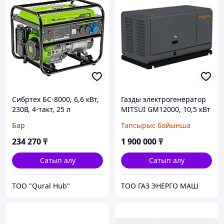
Сибртех БС-8000, 6,6 кВт,
Газды электрогенератор
230В, 4-такт, 25 л
MITSUI GM12000, 10,5 кВт
бензинді генератор, қол
Бар
Тапсырыс бойынша
стартері
234 270
₸
1 900 000
₸
Сатып алу
Сатып алу
ТОО "Qural Hub"
ТОО ГАЗ ЭНЕРГО МАШ