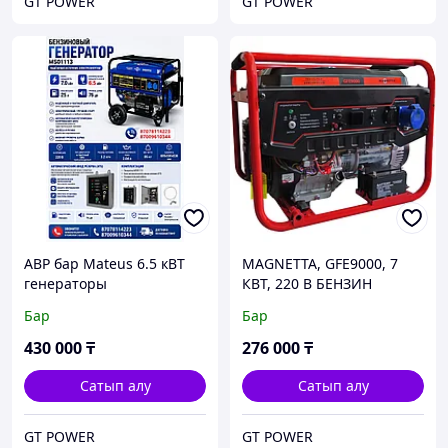
GT POWER
GT POWER
АВР бар Mateus 6.5 кВТ
MAGNETTA, GFE9000, 7
генераторы
КВТ, 220 В БЕНЗИН
ГЕНЕРАТОРЫ
Бар
Бар
430 000
₸
276 000
₸
Сатып алу
Сатып алу
GT POWER
GT POWER