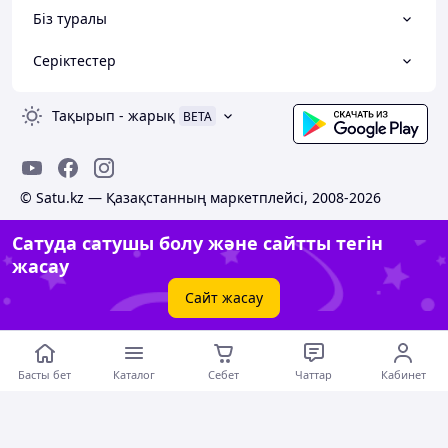
Біз туралы
Серіктестер
Тақырып
-
жарық
BETA
© Satu.kz — Қазақстанның маркетплейсі, 2008-2026
Сатуда сатушы болу және сайтты тегін
жасау
Сайт жасау
Басты бет
Каталог
Себет
Чаттар
Кабинет