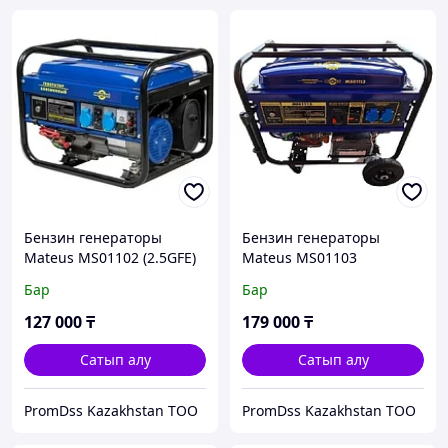
Бензин генераторы
Бензин генераторы
Mateus MS01102 (2.5GFE)
Mateus MS01103
(2.8 кВТ, 220 В, қолмен/
(LT4500EB-8) 3.2 кВТ, 220
Бар
Бар
электрмен, бак 12 л)
В, электростартер, бак 18
л
127 000
₸
179 000
₸
Сатып алу
Сатып алу
PromDss Kazakhstan TOO
PromDss Kazakhstan TOO