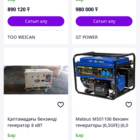
890 120
₸
980 000
₸
Сатып алу
Сатып алу
ТОО WEICAN
GT POWER
Қаптамадағы бензинді
Mateus MS01106 бензин
генератор 8 кВТ
генераторы (6,5GFE) (6,0
кВТ, 220 В, қолмен/
Бар
Бар
электронды, резервуар