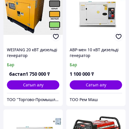
WEIFANG 20 кВТ дизельді
АВР-мен 10 кВТ дизельді
генератор
генератор
Бар
Бар
бастап
1 750 000
₸
1 100 000
₸
Сатып алу
Сатып алу
ТОО "Торгово-Промышленная компания MARYAN"
ТОО Рем Маш