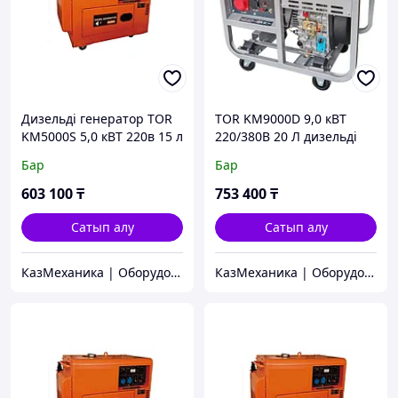
Дизельді генератор TOR
TOR KM9000D 9,0 кВТ
KM5000S 5,0 кВТ 220в 15 л
220/380В 20 Л дизельді
қаптамасында
генератор, іске қосу
Бар
Бар
түймесі бар
603 100
₸
753 400
₸
Сатып алу
Сатып алу
КазМеханика | Оборудование TOR
КазМеханика | Оборудование TOR