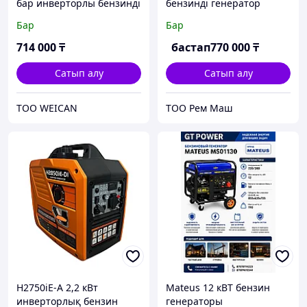
бар инверторлы бензинді
бензинді генератор
генератор
Бар
Бар
714 000
₸
бастап
770 000
₸
Сатып алу
Сатып алу
ТОО WEICAN
ТОО Рем Маш
H2750iE-A 2,2 кВт
Mateus 12 кВТ бензин
инверторлық бензин
генераторы