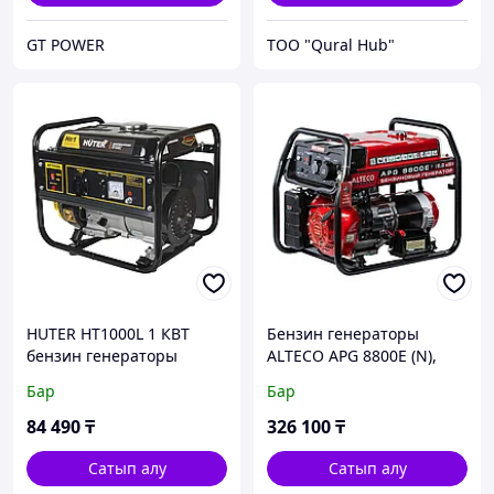
GT POWER
ТОО "Qural Hub"
HUTER HT1000L 1 КВТ
Бензин генераторы
бензин генераторы
ALTECO APG 8800E (N),
6кВт, 220В
Бар
Бар
84 490
₸
326 100
₸
Сатып алу
Сатып алу