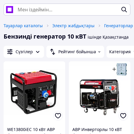
Тауарлар каталогы
Электр жабдықтары
Бензинді генератор 10 кВТ
ішінде Қазақстанда
Сүзгілер
Рейтинг бойынша
Категория
WE13800iEC 10 кВт АВР
АВР Инверторлы 10 кВТ