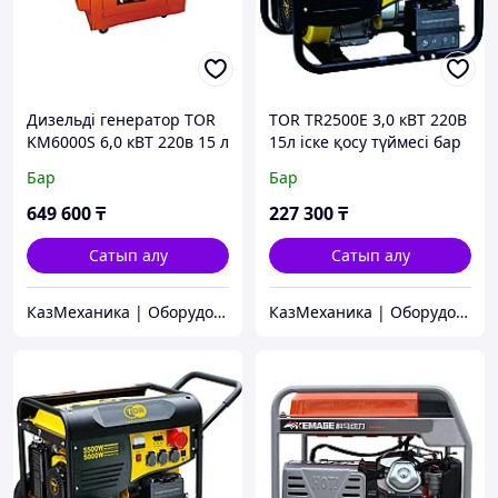
Дизельді генератор TOR
TOR TR2500E 3,0 кВТ 220В
KM6000S 6,0 кВТ 220в 15 л
15л іске қосу түймесі бар
қаптамасында
бензин генераторы
Бар
Бар
649 600
₸
227 300
₸
Сатып алу
Сатып алу
КазМеханика | Оборудование TOR
КазМеханика | Оборудование TOR