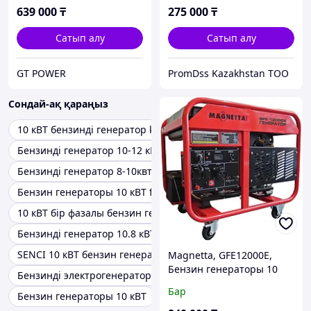
25 л)
639 000
₸
275 000
₸
Сатып алу
Сатып алу
GT POWER
PromDss Kazakhstan TOO
Сондай-ақ қараңыз
10 кВТ бензинді генератор kipor
Бензинді генератор 10-12 кВТ
Бензинді генератор 8-10квт
Бензин генераторы 10 кВТ fogo
10 кВТ бір фазалы бензин генераторы
Бензинді генератор 10.8 кВТ
SENCI 10 кВТ бензин генераторы
Magnetta, GFE12000E,
Бензин генераторы 10
Бензинді электрогенератор 10 кВТ
кВт, 220 В, екі циклды
Бар
Бензин генераторы 10 кВТ
двигатель 688 куб.