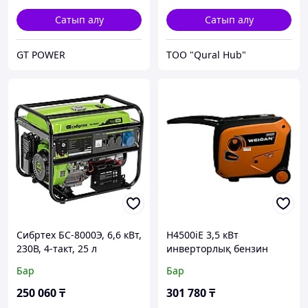
Сатып алу
Сатып алу
GT POWER
ТОО "Qural Hub"
Сибртех БС-8000Э, 6,6 кВт,
H4500iE 3,5 кВт
230В, 4-такт, 25 л
инверторлық бензин
бензинді генератор
генераторы
Бар
Бар
250 060
₸
301 780
₸