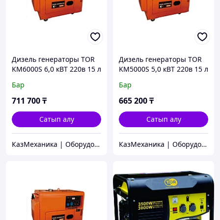
Дизель генераторы TOR
Дизель генераторы TOR
KM6000S 6,0 кВТ 220в 15 л
KM5000S 5,0 кВТ 220в 15 л
АВР қаптамасында
АВР қаптамасында
Бар
Бар
711 700
₸
665 200
₸
Сатып алу
Сатып алу
КазМеханика | Оборудование TOR
КазМеханика | Оборудование TOR