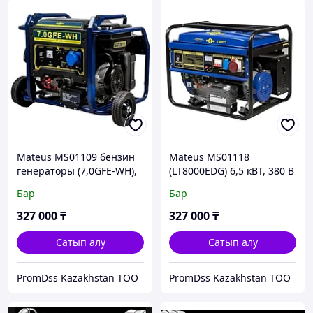
Mateus MS01109 бензин
Mateus MS01118
генераторы (7,0GFE-WH),
(LT8000EDG) 6,5 кВТ, 380 В
7,0 кВТ, 220 В, қолмен/
бензин генераторы,
Бар
Бар
электронды, резервуар
электростартер, дөңгелегі
25 л, дөңгелектерде
жоқ 25 литрлік бак
327 000
₸
327 000
₸
Сатып алу
Сатып алу
PromDss Kazakhstan TOO
PromDss Kazakhstan TOO