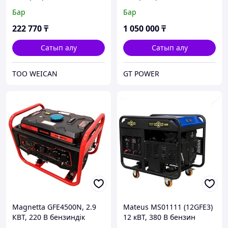
генераторы
Бар
Бар
222 770
₸
1 050 000
₸
Сатып алу
Сатып алу
ТОО WEICAN
GT POWER
Magnetta GFE4500N, 2.9
Mateus MS01111 (12GFE3)
КВТ, 220 В бензиндік
12 кВТ, 380 В бензин
генератор
генераторы,