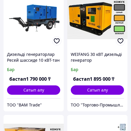
Дизельді генераторлар
WEIFANG 30 кВТ дизельді
Ресей шассиде 10 кВТ-тан
генератор
3000 кВТ-қа дейін
Бар
Бар
бастап
1 790 000
₸
бастап
1 895 000
₸
Сатып алу
Сатып алу
ТОО "BAM Trade"
ТОО "Торгово-Промышленная компания MARYAN"