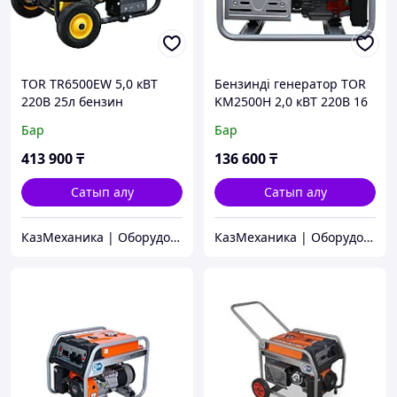
TOR TR6500EW 5,0 кВТ
Бензинді генератор TOR
220В 25л бензин
KM2500H 2,0 кВТ 220В 16
генераторы іске қосу
л қолмен іске қосумен
Бар
Бар
түймесі мен дөңгелектері
бар
413 900
₸
136 600
₸
Сатып алу
Сатып алу
КазМеханика | Оборудование TOR
КазМеханика | Оборудование TOR