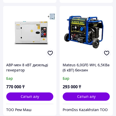
АВР-мен 8 кВТ дизельді
Mateus 6,0GFE-WH, 6,5КВа
генератор
(6 кВТ) бензин
генераторы
Бар
Бар
770 000
₸
293 000
₸
Сатып алу
Сатып алу
ТОО Рем Маш
PromDss Kazakhstan TOO