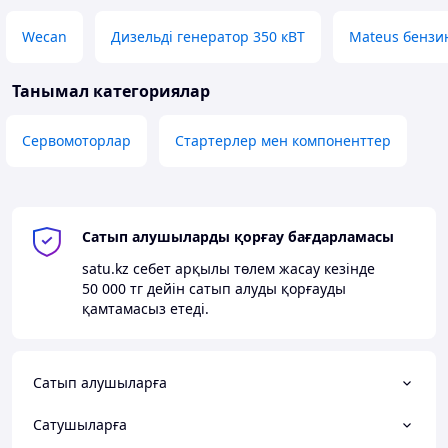
Wecan
Дизельді генератор 350 кВТ
Mateus бензи
Танымал категориялар
Сервомоторлар
Стартерлер мен компоненттер
Сатып алушыларды қорғау бағдарламасы
satu.kz
себет арқылы төлем жасау кезінде
50 000 тг
дейін сатып алуды қорғауды
қамтамасыз етеді.
Сатып алушыларға
Сатушыларға