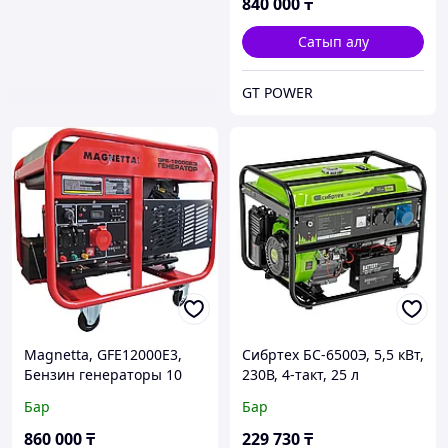
840 000
₸
Сатып алу
GT POWER
Magnetta, GFE12000E3,
Сибртех БС-6500Э, 5,5 кВт,
Бензин генераторы 10
230В, 4-такт, 25 л
кВт, 380 В, екі циклды
бензинді генератор
Бар
Бар
двигатель 688 куб.
860 000
₸
229 730
₸