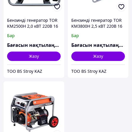
Бензинді генератор TOR
Бензинді генератор TOR
KM2500H 2,0 кВТ 220В 16
KM3800H 2,5 кВТ 220В 16
л қолмен іске қосумен
л қолмен іске қосумен
Бар
Бар
Бағасын нақтылаңыз
Бағасын нақтылаңыз
Жазу
Жазу
ТОО BS Stroy KAZ
ТОО BS Stroy KAZ