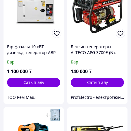
Бір фазалы 10 кВТ
Бензин генераторы
дизельді генератор АВР
ALTECO APG 3700E (N),
қаптамасында
2.5кВТ, 220В
Бар
Бар
1 100 000
₸
140 000
₸
Сатып алу
Сатып алу
ТОО Рем Маш
ProfElectro - электротехническое оборудование