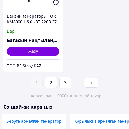
Бензин генераторы TOR
KM8000H 6,0 кВТ 220В 27
л іске қосу түймесі мен
Бар
дөңгелектері бар
Бағасын нақтылаңыз
Жазу
ТОО BS Stroy KAZ
1
2
3
...
1 көрсетілді - 10000+ ішінен 48 тауар
Сондай-ақ қараңыз
Беруге арналған генератор
Құрылысқа арналған гене