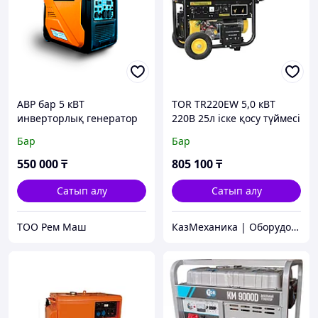
АВР бар 5 кВТ
TOR TR220EW 5,0 кВТ
инверторлық генератор
220В 25л іске қосу түймесі
және дөңгелектері бар
Бар
Бар
дәнекерлеу генераторы
550 000
₸
805 100
₸
Сатып алу
Сатып алу
ТОО Рем Маш
КазМеханика | Оборудование TOR