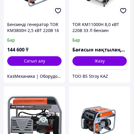
Бензинді генератор TOR
TOR KM11000H 8,0 кВТ
KM3800H 2,5 кВТ 220В 16
220В 33 Л бензин
л қолмен іске қосумен
генераторы іске қосу
Бар
Бар
түймесі мен дөңгелектері
бар
144 600
₸
Бағасын нақтылаңыз
Сатып алу
Жазу
КазМеханика | Оборудование TOR
ТОО BS Stroy KAZ