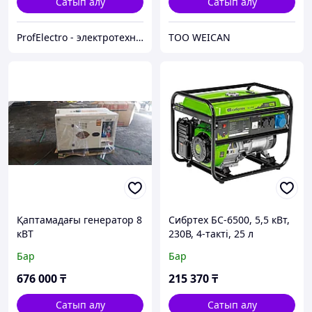
Сатып алу
Сатып алу
ProfElectro - электротехническое оборудование
ТОО WEICAN
Қаптамадағы генератор 8
Сибртех БС-6500, 5,5 кВт,
кВТ
230В, 4-такті, 25 л
бензинді генератор, қол
Бар
Бар
стартері
676 000
₸
215 370
₸
Сатып алу
Сатып алу