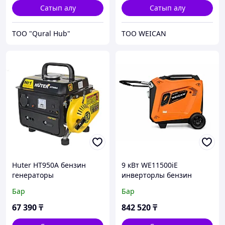
Сатып алу
Сатып алу
ТОО "Qural Hub"
ТОО WEICAN
Huter HT950A бензин
9 кВт WE11500iE
генераторы
инверторлы бензин
генераторы АВР бар
Бар
Бар
67 390
₸
842 520
₸