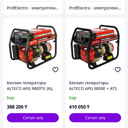
ProfElectro - электротехническое оборудование
ProfElectro - электротехническое оборудование
Бензин генераторы
Бензин генераторы
ALTECO APG 9800TE (N),
ALTECO APG 9800E + ATS
7КВт, 220/380В
(N), 7КВт, 220В
Бар
Бар
388 200
₸
410 050
₸
Сатып алу
Сатып алу