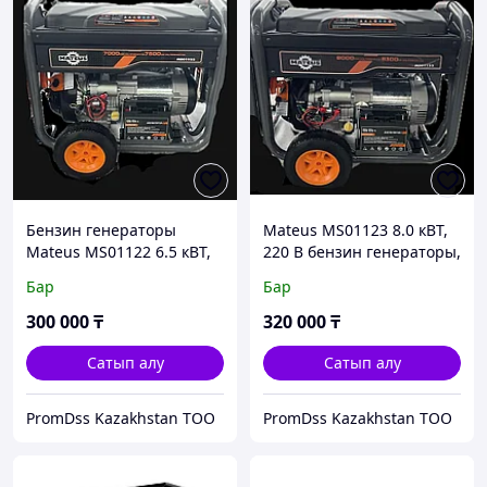
Бензин генераторы
Mateus MS01123 8.0 кВТ,
Mateus MS01122 6.5 кВТ,
220 В бензин генераторы,
220 В, Қолмен/
қолмен/электронды, 25
Бар
Бар
электронды резервуар 25
литрлік резервуар,
л
дөңгелектерде
300 000
₸
320 000
₸
Сатып алу
Сатып алу
PromDss Kazakhstan TOO
PromDss Kazakhstan TOO