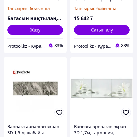
мырыш STARFIX (STARFIX)
PERFECTO LINEA
Тапсырыс бойынша
Тапсырыс бойынша
(SMP-21138-1)
(PERFECTO LINEA) (36-
000176)
Бағасын нақтылаңыз
15 642
₸
Жазу
Сатып алу
83%
83%
Protool.kz - Құрал сайман магазины
Protool.kz - Құрал сайман магазины
Ваннаға арналған экран
Ваннаға арналған экран
3D 1,5 м, жабайы
3D 1,7м, гармония,