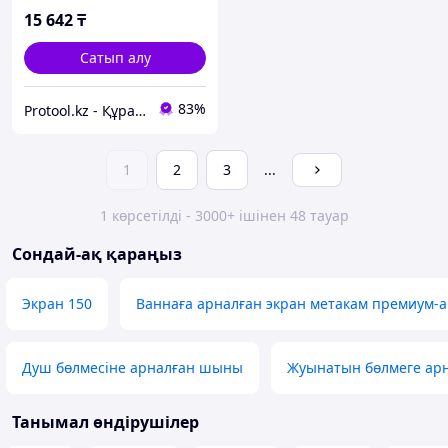
004269)
15 642
₸
Сатып алу
83%
Protool.kz - Құрал сайман магазины
1
2
3
...
1 көрсетілді - 3000+ ішінен 48 тауар
Сондай-ақ қараңыз
Экран 150
Ваннаға арналған экран метакам премиум-а
Душ бөлмесіне арналған шыны
Жуынатын бөлмеге арн
Танымал өндірушілер