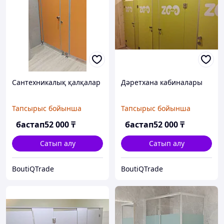
Сантехникалық қалқалар
Дәретхана кабиналары
Тапсырыс бойынша
Тапсырыс бойынша
бастап
52 000
₸
бастап
52 000
₸
Сатып алу
Сатып алу
BoutiQTrade
BoutiQTrade