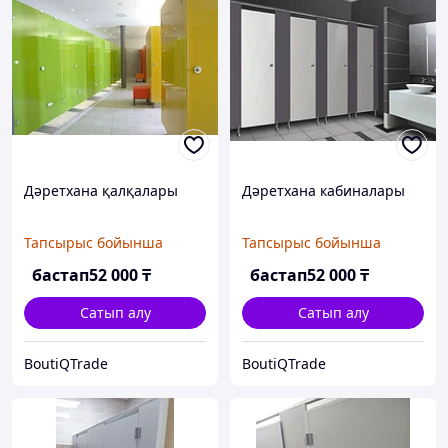
Дәретхана қалқалары
Дәретхана кабиналары
Тапсырыс бойынша
Тапсырыс бойынша
бастап
52 000
₸
бастап
52 000
₸
Сатып алу
Сатып алу
BoutiQTrade
BoutiQTrade