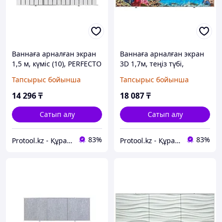
Ваннаға арналған экран
Ваннаға арналған экран
1,5 м, күміс (10), PERFECTO
3D 1,7м, теңіз түбі,
LINEA (PERFECTO LINEA)
PERFECTO LINEA
Тапсырыс бойынша
Тапсырыс бойынша
(36-000152)
(PERFECTO LINEA) (36-
031710)
14 296
₸
18 087
₸
Сатып алу
Сатып алу
83%
83%
Protool.kz - Құрал сайман магазины
Protool.kz - Құрал сайман магазины