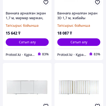
Ваннаға арналған экран
Ваннаға арналған экран
1,7 м, мәрмәр маржан,
3D 1,7 м, жабайы
PERFECTO LINEA
жағажай, PERFECTO LINEA
Тапсырыс бойынша
Тапсырыс бойынша
(PERFECTO LINEA) (36-
(PERFECTO LINEA) (36-
000176)
031816)
15 642
₸
18 087
₸
Сатып алу
Сатып алу
83%
83%
Protool.kz - Құрал сайман магазины
Protool.kz - Құрал сайман магазины