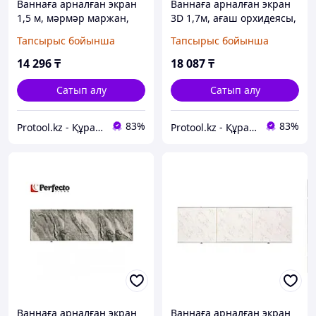
Ваннаға арналған экран
Ваннаға арналған экран
1,5 м, мәрмәр маржан,
3D 1,7м, ағаш орхидеясы,
PERFECTO LINEA
PERFECTO LINEA
Тапсырыс бойынша
Тапсырыс бойынша
(PERFECTO LINEA) (36-
(PERFECTO LINEA) (36-
000157)
031709)
14 296
₸
18 087
₸
Сатып алу
Сатып алу
83%
83%
Protool.kz - Құрал сайман магазины
Protool.kz - Құрал сайман магазины
Ваннаға арналған экран
Ваннаға арналған экран