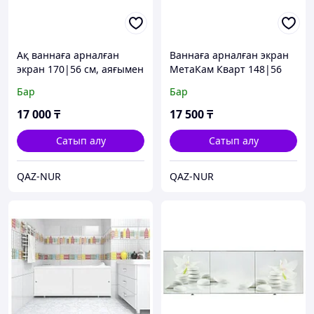
Ақ ваннаға арналған
Ваннаға арналған экран
экран 170|56 см, аяғымен
МетаКам Кварт 148|56
см, аяғымен
Бар
Бар
17 000
₸
17 500
₸
Сатып алу
Сатып алу
QAZ-NUR
QAZ-NUR