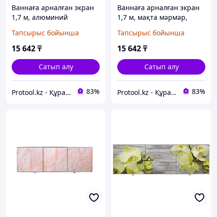
Ваннаға арналған экран
Ваннаға арналған экран
1,7 м, алюминий
1,7 м, мақта мәрмәр,
профильде, PERFECTO
PERFECTO LINEA
Тапсырыс бойынша
Тапсырыс бойынша
LINEA (PERFECTO LINEA)
(PERFECTO LINEA) (36-
(36-001711)
004269)
15 642
₸
15 642
₸
Сатып алу
Сатып алу
83%
83%
Protool.kz - Құрал сайман магазины
Protool.kz - Құрал сайман магазины