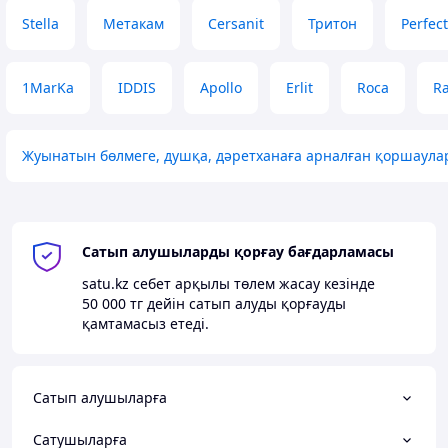
Stella
Метакам
Cersanit
Тритон
Perfec
1MarKa
IDDIS
Apollo
Erlit
Roca
R
Жуынатын бөлмеге, душқа, дәретханаға арналған қоршаула
Сатып алушыларды қорғау бағдарламасы
satu.kz
себет арқылы төлем жасау кезінде
50 000 тг
дейін сатып алуды қорғауды
қамтамасыз етеді.
Сатып алушыларға
Сатушыларға