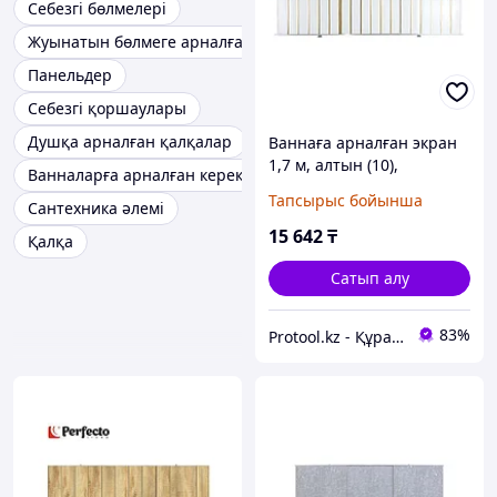
Себезгі бөлмелері
Жуынатын бөлмеге арналған сантехника
Панельдер
Себезгі қоршаулары
Душқа арналған қалқалар
Ваннаға арналған экран
1,7 м, алтын (10),
Ванналарға арналған керек-жарақтар
PERFECTO LINEA
Тапсырыс бойынша
Сантехника әлемі
(PERFECTO LINEA) (36-
000173)
15 642
₸
Қалқа
Сатып алу
83%
Protool.kz - Құрал сайман магазины