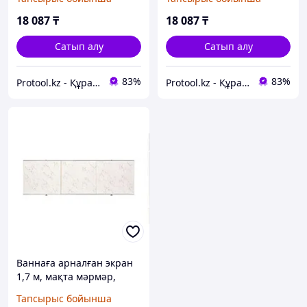
(PERFECTO LINEA) (36-
(PERFECTO LINEA) (36-
031709)
031818)
18 087
₸
18 087
₸
Сатып алу
Сатып алу
83%
83%
Protool.kz - Құрал сайман магазины
Protool.kz - Құрал сайман магазины
Ваннаға арналған экран
1,7 м, мақта мәрмәр,
PERFECTO LINEA
Тапсырыс бойынша
(PERFECTO LINEA) (36-