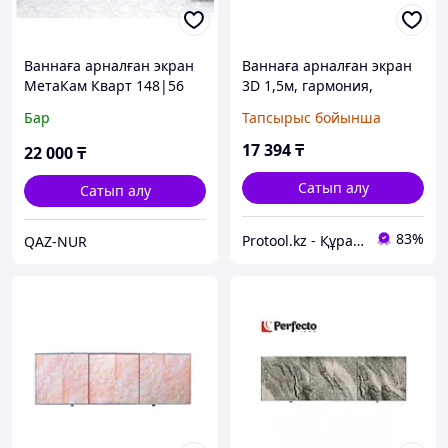
Ваннаға арналған экран
Ваннаға арналған экран
МетаКам Кварт 148|56
3D 1,5м, гармония,
см, аяғымен, ақ
PERFECTO LINEA
Бар
Тапсырыс бойынша
(PERFECTO LINEA) (36-
031508)
17 394
₸
22 000
₸
Сатып алу
Сатып алу
83%
Protool.kz - Құрал сайман магазины
QAZ-NUR