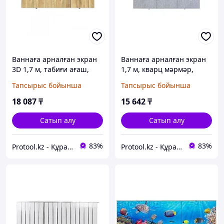
Ваннаға арналған экран
Ваннаға арналған экран
3D 1,7 м, табиғи ағаш,
1,7 м, кварц мәрмәр,
PERFECTO LINEA
PERFECTO LINEA
Тапсырыс бойынша
Тапсырыс бойынша
(PERFECTO LINEA) (36-
(PERFECTO LINEA) (36-
031818)
004260)
18 087
₸
15 642
₸
Сатып алу
Сатып алу
83%
83%
Protool.kz - Құрал сайман магазины
Protool.kz - Құрал сайман магазины