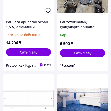
Ваннаға арналған экран
Сантехникалық
1,5 м, алюминий
қалқаларға арналған
профильде, PERFECTO
жинақ
Тапсырыс бойынша
Бар
LINEA (PERFECTO LINEA)
(36-001511)
14 296
₸
6 500
₸
Сатып алу
Сатып алу
83%
Protool.kz - Құрал сайман магазины
"8vosem"