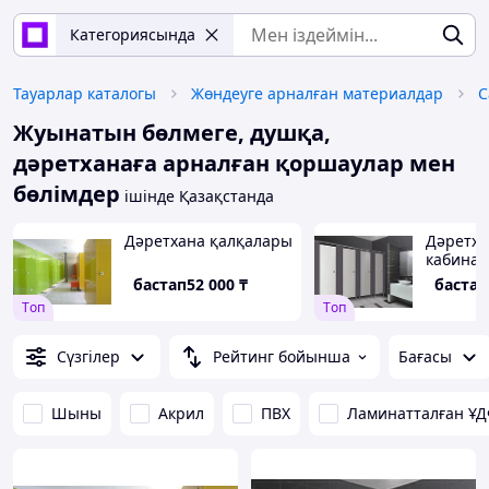
Категориясында
Тауарлар каталогы
Жөндеуге арналған материалдар
С
Жуынатын бөлмеге, душқа,
дәретханаға арналған қоршаулар мен
бөлімдер
ішінде Қазақстанда
Дәретхана қалқалары
Дәретха
кабина
бастап
52 000
₸
бастап
Tоп
Tоп
Сүзгілер
Рейтинг бойынша
Бағасы
Шыны
Акрил
ПВХ
Ламинатталған Ұ