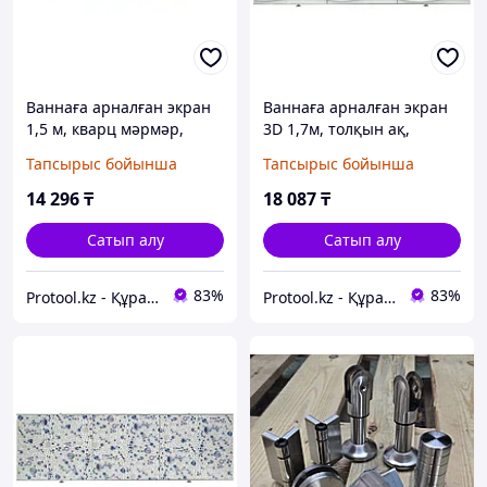
Ваннаға арналған экран
Ваннаға арналған экран
1,5 м, кварц мәрмәр,
3D 1,7м, толқын ақ,
PERFECTO LINEA
PERFECTO LINEA
Тапсырыс бойынша
Тапсырыс бойынша
(PERFECTO LINEA) (36-
(PERFECTO LINEA) (36-
004235)
031707)
14 296
₸
18 087
₸
Сатып алу
Сатып алу
83%
83%
Protool.kz - Құрал сайман магазины
Protool.kz - Құрал сайман магазины