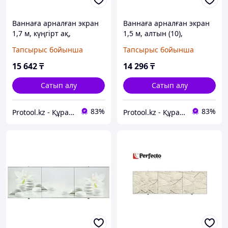
Ваннаға арналған экран
Ваннаға арналған экран
1,7 м, күңгірт ақ,
1,5 м, алтын (10),
PERFECTO LINEA
PERFECTO LINEA
Тапсырыс бойынша
Тапсырыс бойынша
(PERFECTO LINEA) (36-
(PERFECTO LINEA) (36-
000171)
000153)
15 642
₸
14 296
₸
Сатып алу
Сатып алу
83%
83%
Protool.kz - Құрал сайман магазины
Protool.kz - Құрал сайман магазины