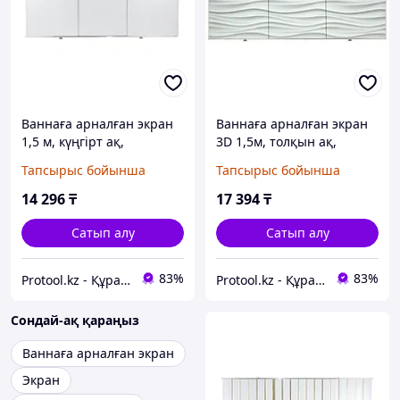
Ваннаға арналған экран
Ваннаға арналған экран
1,5 м, күңгірт ақ,
3D 1,5м, толқын ақ,
PERFECTO LINEA
PERFECTO LINEA
Тапсырыс бойынша
Тапсырыс бойынша
(PERFECTO LINEA) (36-
(PERFECTO LINEA) (36-
000151)
031507)
14 296
₸
17 394
₸
Сатып алу
Сатып алу
83%
83%
Protool.kz - Құрал сайман магазины
Protool.kz - Құрал сайман магазины
Сондай-ақ қараңыз
Ваннаға арналған экран
Экран