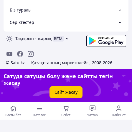
Біз туралы
Серіктестер
Тақырып
-
жарық
BETA
© Satu.kz — Қазақстанның маркетплейсі, 2008-2026
Сатуда сатушы болу және сайтты тегін
жасау
Сайт жасау
Басты бет
Каталог
Себет
Чаттар
Кабинет