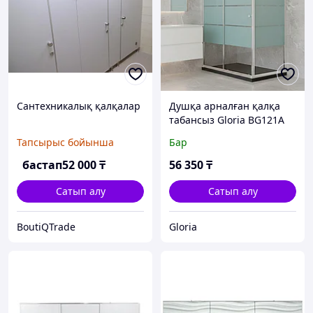
Сантехникалық қалқалар
Душқа арналған қалқа
табансыз Gloria BG121A
120х80х190
Тапсырыс бойынша
Бар
бастап
52 000
₸
56 350
₸
Сатып алу
Сатып алу
BoutiQTrade
Gloria