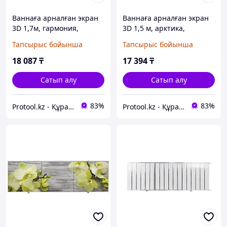
Ваннаға арналған экран
Ваннаға арналған экран
3D 1,7м, гармония,
3D 1,5 м, арктика,
PERFECTO LINEA
PERFECTO LINEA
Тапсырыс бойынша
Тапсырыс бойынша
(PERFECTO LINEA) (36-
(PERFECTO LINEA) (36-
031708)
031810)
18 087
₸
17 394
₸
Сатып алу
Сатып алу
83%
83%
Protool.kz - Құрал сайман магазины
Protool.kz - Құрал сайман магазины