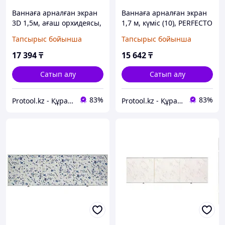
Ваннаға арналған экран
Ваннаға арналған экран
3D 1,5м, ағаш орхидеясы,
1,7 м, күміс (10), PERFECTO
PERFECTO LINEA
LINEA (PERFECTO LINEA)
Тапсырыс бойынша
Тапсырыс бойынша
(PERFECTO LINEA) (36-
(36-000172)
031509)
17 394
₸
15 642
₸
Сатып алу
Сатып алу
83%
83%
Protool.kz - Құрал сайман магазины
Protool.kz - Құрал сайман магазины