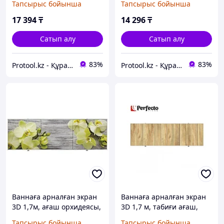
Тапсырыс бойынша
Тапсырыс бойынша
(PERFECTO LINEA) (36-
(36-000152)
031509)
17 394
₸
14 296
₸
Сатып алу
Сатып алу
83%
83%
Protool.kz - Құрал сайман магазины
Protool.kz - Құрал сайман магазины
Ваннаға арналған экран
Ваннаға арналған экран
3D 1,7м, ағаш орхидеясы,
3D 1,7 м, табиғи ағаш,
PERFECTO LINEA
PERFECTO LINEA
Тапсырыс бойынша
Тапсырыс бойынша