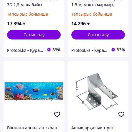
3D 1,5 м, жабайы
1,5 м, мақта мәрмәр,
жағажай, PERFECTO LINEA
PERFECTO LINEA
Тапсырыс бойынша
Тапсырыс бойынша
(PERFECTO LINEA) (36-
(PERFECTO LINEA) (36-
031811)
004243)
17 394
₸
14 296
₸
Сатып алу
Сатып алу
83%
83%
Protool.kz - Құрал сайман магазины
Protool.kz - Құрал сайман магазины
Ваннаға арналған экран
Ашық арқалық тірегі