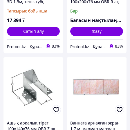
3D 1,5м, теңіз түбі,
100х200х76 мм OBR R ақ
PERFECTO LINEA
мырыш STARFIX (STARFIX)
Тапсырыс бойынша
Бар
(PERFECTO LINEA) (36-
(SMP-21198-1)
031510)
17 394
₸
Бағасын нақтылаңыз
Сатып алу
Жазу
83%
83%
Protool.kz - Құрал сайман магазины
Protool.kz - Құрал сайман магазины
Ашық арқалық тірегі
Ваннаға арналған экран
100х140х76 мм OBR Z ақ
1,7 м, мәрмәр маржан,