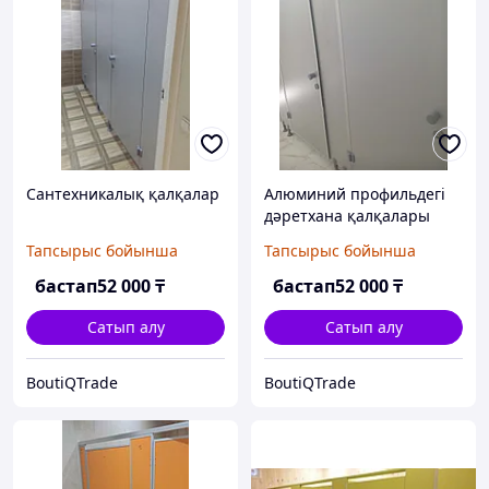
Сантехникалық қалқалар
Алюминий профильдегі
дәретхана қалқалары
Тапсырыс бойынша
Тапсырыс бойынша
бастап
52 000
₸
бастап
52 000
₸
Сатып алу
Сатып алу
BoutiQTrade
BoutiQTrade