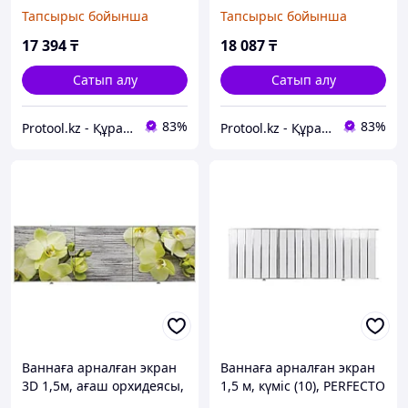
жағажай, PERFECTO LINEA
PERFECTO LINEA
Тапсырыс бойынша
Тапсырыс бойынша
(PERFECTO LINEA) (36-
(PERFECTO LINEA) (36-
031811)
031708)
17 394
₸
18 087
₸
Сатып алу
Сатып алу
83%
83%
Protool.kz - Құрал сайман магазины
Protool.kz - Құрал сайман магазины
Ваннаға арналған экран
Ваннаға арналған экран
3D 1,5м, ағаш орхидеясы,
1,5 м, күміс (10), PERFECTO
PERFECTO LINEA
LINEA (PERFECTO LINEA)