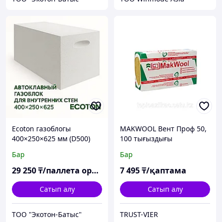
Ecoton газоблогы
MAKWOOL Вент Проф 50,
400×250×625 мм (D500)
100 тығыздығы
Бар
Бар
29 250
₸/паллета орны
7 495
₸/қаптама
Сатып алу
Сатып алу
ТОО "Экотон-Батыс"
TRUST-VIER