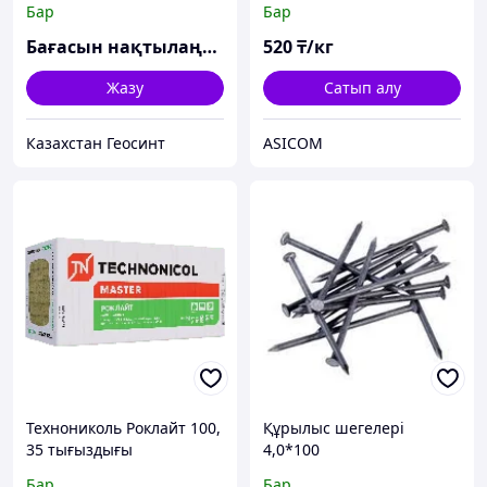
Бар
Бар
Бағасын нақтылаңыз
520
₸/кг
Жазу
Сатып алу
Казахстан Геосинт
ASICOM
Технониколь Роклайт 100,
Құрылыс шегелері
35 тығыздығы
4,0*100
Бар
Бар