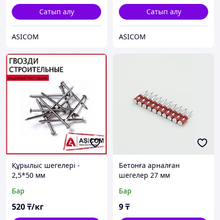
Сатып алу
Сатып алу
ASICOM
ASICOM
Құрылыс шегелері -
Бетонға арналған
2,5*50 мм
шегелер 27 мм
Бар
Бар
520
₸/кг
9
₸