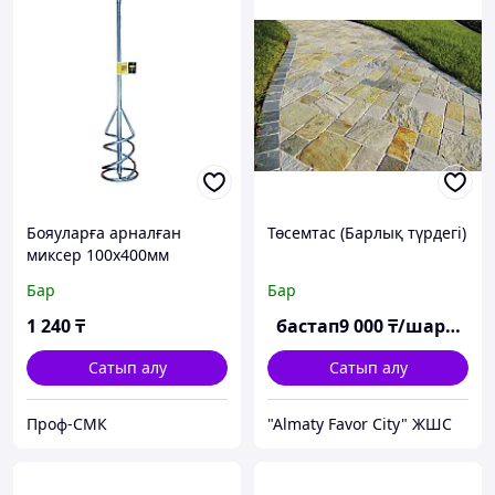
Бояуларға арналған
Төсемтас (Барлық түрдегі)
миксер 100х400мм
Бар
Бар
1 240
₸
бастап
9 000
₸/шаршы м
Сатып алу
Сатып алу
Проф-СМК
"Almaty Favor City" ЖШС