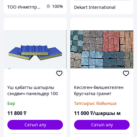
100%
ТОО Инметпром
Dekart International
Үш қабатты шатырлы
Кесілген-бөлшектелген
сэндвич-панельдер 100
брусчатка гранит
кг/м3, 1000х75 мм
200*100*50
Бар
Тапсырыс бойынша
11 800
₸
11 000
₸/шаршы м
Сатып алу
Сатып алу