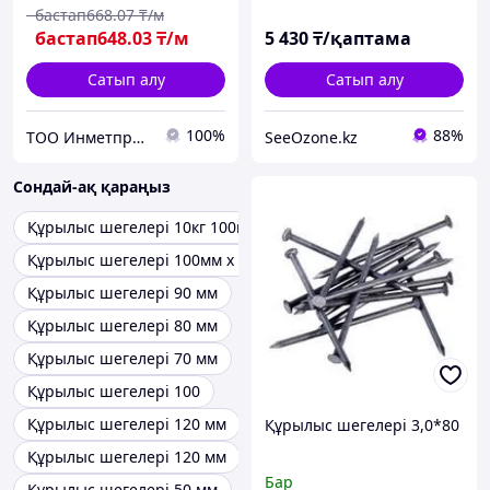
д; н/д
бастап
668
.07
₸/м
бастап
648
.03
₸/м
5 430
₸/қаптама
Сатып алу
Сатып алу
100%
88%
ТОО Инметпром
SeeOzone.kz
Сондай-ақ қараңыз
Құрылыс шегелері 10кг 100мм
Құрылыс шегелері 100мм х 4мм
Құрылыс шегелері 90 мм
Құрылыс шегелері 80 мм
Құрылыс шегелері 70 мм
Құрылыс шегелері 100
Құрылыс шегелері 120 мм
Құрылыс шегелері 3,0*80
Құрылыс шегелері 120 мм
Бар
Құрылыс шегелері 50 мм