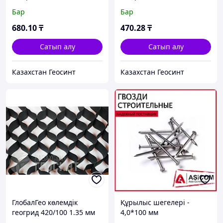
Бар
Бар
680
.10
₸
470
.28
₸
Сатып алу
Сатып алу
Казахстан Геосинт
Казахстан Геосинт
ГлобалГео көлемдік
Құрылыс шегелері -
геогрид 420/100 1.35 мм
4,0*100 мм