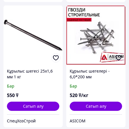
Құрылыс шегесі 25х1,6
Құрылыс шегелері -
мм 1 кг
6,0*200 мм
Бар
Бар
550
₸
520
₸/кг
Сатып алу
Сатып алу
СпецХозСтрой
ASICOM