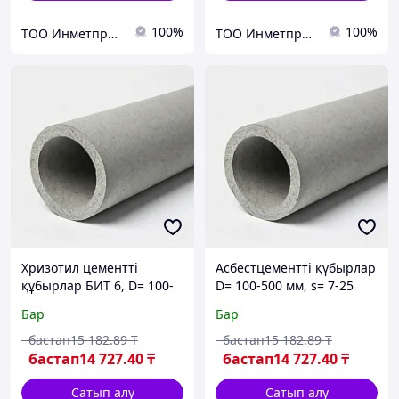
100%
100%
ТОО Инметпром
ТОО Инметпром
Хризотил цементті
Асбестцементті құбырлар
құбырлар БИТ 6, D= 100-
D= 100-500 мм, s= 7-25
607 мм, қабырғасы: 7-
мм, L= 1-5 м, түрі: БНТ;
Бар
Бар
43,12 мм, L= 2,95-5 мм,
ВТ9; ВТ6...
түрі: ВТ12; ВТ6; БНТ...
бастап
15 182
.89
₸
бастап
15 182
.89
₸
бастап
14 727
.40
₸
бастап
14 727
.40
₸
Сатып алу
Сатып алу