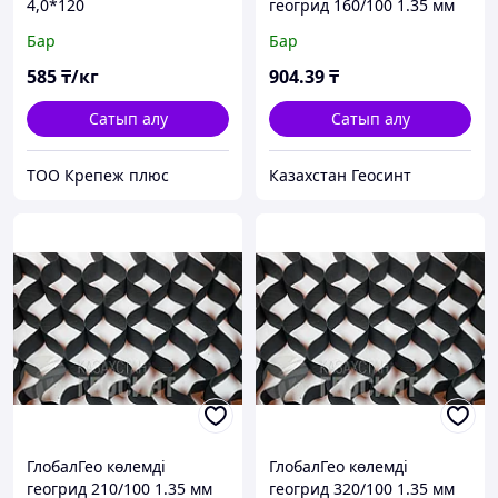
4,0*120
геогрид 160/100 1.35 мм
Бар
Бар
585
₸/кг
904
.39
₸
Сатып алу
Сатып алу
ТОО Крепеж плюс
Казахстан Геосинт
ГлобалГео көлемді
ГлобалГео көлемді
геогрид 210/100 1.35 мм
геогрид 320/100 1.35 мм