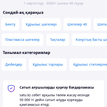
1 көрсетілді - 6000+ ішінен 48 тауар
Сондай-ақ қараңыз
Бекіту
Құрылыс шегелері
Шегелер 40
Шеге
Пластмасса шегелер
Тақталар
Конустық басты ш
Танымал категориялар
Дюбелдер
Құрылыс торлары
Құрылыс степлерін
Сатып алушыларды қорғау бағдарламасы
satu.kz
себет арқылы төлем жасау кезінде
50 000 тг
дейін сатып алуды қорғауды
қамтамасыз етеді.