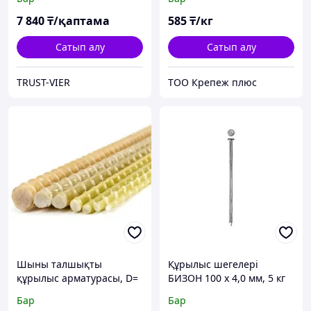
7 840
₸/қаптама
585
₸/кг
Сатып алу
Сатып алу
TRUST-VIER
ТОО Крепеж плюс
Шыны талшықты
Құрылыс шегелері
құрылыс арматурасы, D=
БИЗОН 100 х 4,0 мм, 5 кг
2-40 мм, L= 0,2-100 м,
(305010-40-100)
Бар
Бар
Өлшемділігі: шығанақ; м/