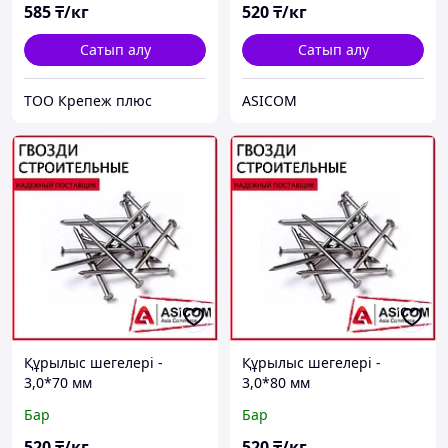
585
₸/кг
520
₸/кг
Сатып алу
Сатып алу
ТОО Крепеж плюс
ASICOM
Құрылыс шегелері -
Құрылыс шегелері -
3,0*70 мм
3,0*80 мм
Бар
Бар
520
₸/кг
520
₸/кг