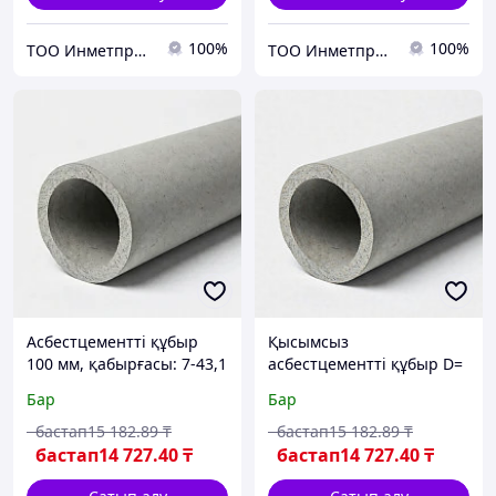
100%
100%
ТОО Инметпром
ТОО Инметпром
Асбестцементті құбыр
Қысымсыз
100 мм, қабырғасы: 7-43,1
асбестцементті құбыр D=
мм, L= 2,95-5 мм, түрі:
100-605 мм, қабырғасы: 7-
Бар
Бар
ВТ12; ВТ6; БНТ...
43,1 мм, L= 2,95-5 мм
бастап
15 182
.89
₸
бастап
15 182
.89
₸
бастап
14 727
.40
₸
бастап
14 727
.40
₸