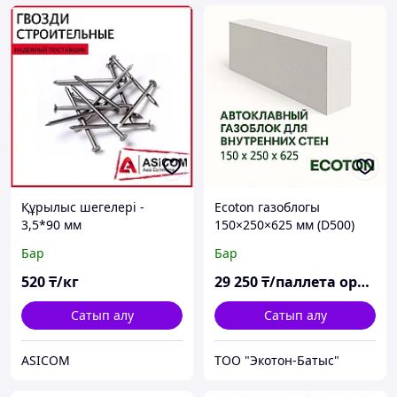
Құрылыс шегелері -
Ecoton газоблогы
3,5*90 мм
150×250×625 мм (D500)
Бар
Бар
520
₸/кг
29 250
₸/паллета орны
Сатып алу
Сатып алу
ASICOM
ТОО "Экотон-Батыс"