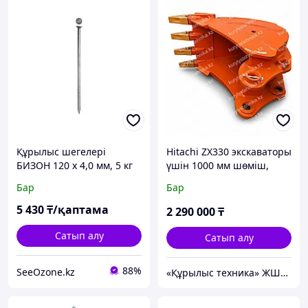
Құрылыс шегелері
Hitachi ZX330 экскаваторы
БИЗОН 120 х 4,0 мм, 5 кг
үшін 1000 мм шөміш,
(305010-40-120)
ZX350, ZX400, стандартты
Бар
Бар
5 430
₸/қаптама
2 290 000
₸
Сатып алу
Сатып алу
88%
SeeOzone.kz
«Құрылыс техника» ЖШС Алматы