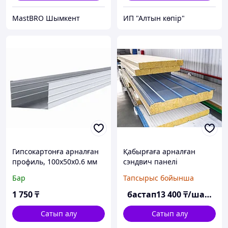
MastBRO Шымкент
ИП "Алтын көпір"
Гипсокартонға арналған
Қабырғаға арналған
профиль, 100х50х0.6 мм
сэндвич панелі
Бар
Тапсырыс бойынша
1 750
₸
бастап
13 400
₸/шаршы м
Сатып алу
Сатып алу