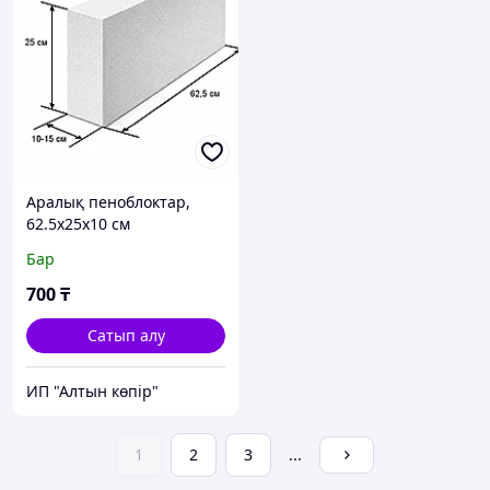
Аралық пеноблоктар,
62.5х25х10 см
Бар
700
₸
Сатып алу
ИП "Алтын көпір"
1
2
3
...