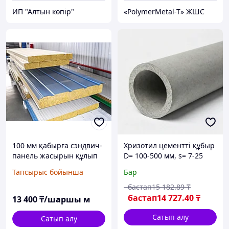
ИП "Алтын көпір"
«PolymerMetal-T» ЖШС
100 мм қабырға сэндвич-
Хризотил цементті құбыр
панель жасырын құлып
D= 100-500 мм, s= 7-25
мм, L= 1-5 м, типі: БНТ;
Тапсырыс бойынша
Бар
ВТ9; ВТ6...
бастап
15 182
.89
₸
бастап
14 727
.40
₸
13 400
₸/шаршы м
Сатып алу
Сатып алу