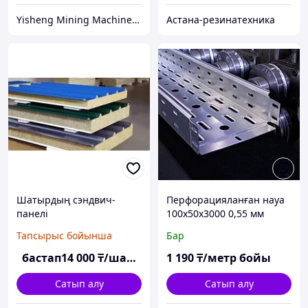
Yisheng Mining Machinery Almaty
Астана-резинатехника
Шатырдың сэндвич-
Перфорацияланған науа
панелі
100x50x3000 0,55 мм
Тапсырыс бойынша
Бар
бастап
14 000
₸/шаршы м
1 190
₸/метр бойы
Сатып алу
Сатып алу