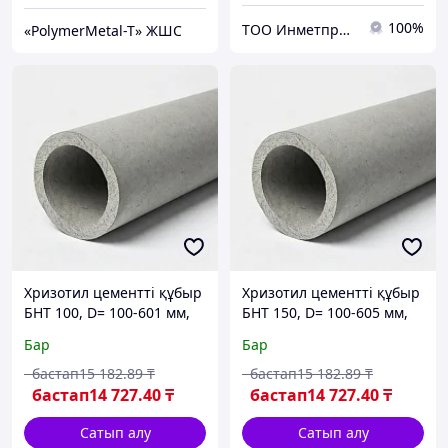
100%
ТОО Инметпром
«PolymerMetal-T» ЖШС
Хризотил цементті құбыр
Хризотил цементті құбыр
БНТ 100, D= 100-601 мм,
БНТ 150, D= 100-605 мм,
қабырғасы: 7-43,6 мм, L=
қабырғасы: 7-43,1 мм, L=
Бар
Бар
2,95-5 мм, типі: ВТ12; ВТ6;
2,95-5 мм, типі: ВТ12; ВТ6;
БНТ...
БНТ...
бастап
15 182
.89
₸
бастап
15 182
.89
₸
бастап
14 727
.40
₸
бастап
14 727
.40
₸
Сатып алу
Сатып алу