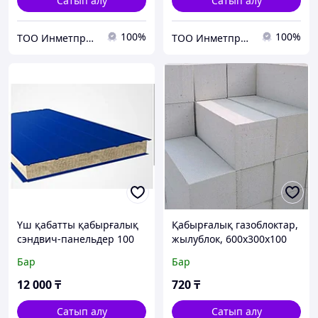
Сатып алу
Сатып алу
100%
100%
ТОО Инметпром
ТОО Инметпром
Үш қабатты қабырғалық
Қабырғалық газоблоктар,
сэндвич-панельдер 100
жылублок, 600х300х100
кг/м3, 1200х75 мм
мм
Бар
Бар
12 000
₸
720
₸
Сатып алу
Сатып алу