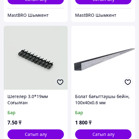
MastBRO Шымкент
MastBRO Шымкент
Шегелер 3.0*19мм
Болат бағыттаушы бейін,
Соғылған
100х40х0.6 мм
арматураланған MastBRO
Бар
Бар
7
.50
₸
1 800
₸
Сатып алу
Сатып алу