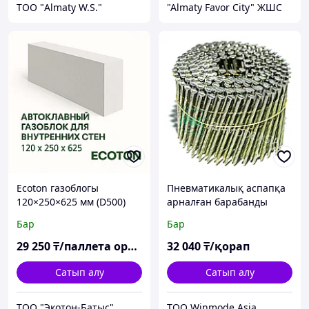
ТОО "Almaty W.S."
"Almaty Favor City" ЖШС
Ecoton газоблогы
Пневматикалық аспапқа
120×250×625 мм (D500)
арналған барабанды
бұрандалы шегелер
Бар
Бар
3.1/100мм 3600 дана/ктн
29 250
₸/паллета орны
32 040
₸/қорап
Сатып алу
Сатып алу
ТОО "Экотон-Батыс"
ТОО Winmode Asia