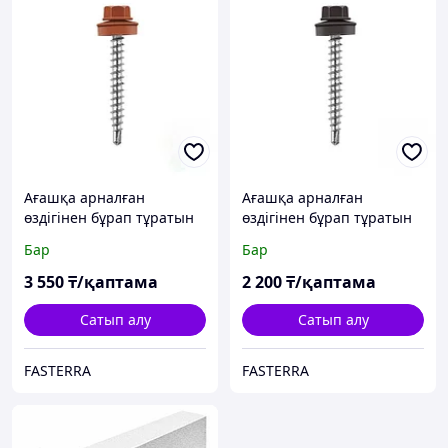
Ағашқа арналған
Ағашқа арналған
өздігінен бұрап тұратын
өздігінен бұрап тұратын
бұранда 4,8*35мм
бұранда 4,8*70мм
Бар
Бар
RAL8004 (250 дана)
RAL8019 (100 дана)
3 550
₸/қаптама
2 200
₸/қаптама
Сатып алу
Сатып алу
FASTERRA
FASTERRA