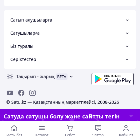
Сатып алушыларға
Сатушыларға
Біз туралы
Серіктестер
Тақырып
-
жарық
BETA
© Satu.kz — Қазақстанның маркетплейсі, 2008-2026
Сатуда сатушы болу және сайтты тегін
жасау
Сайт жасау
Басты бет
Каталог
Себет
Чаттар
Кабинет