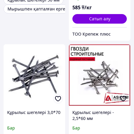
585
₸/кг
Мырышпен қапталған ерген шегесі 100 мм
Сатып алу
ТОО Крепеж плюс
Құрылыс шегелері 3,0*70
Құрылыс шегелері -
2,5*60 мм
Бар
Бар