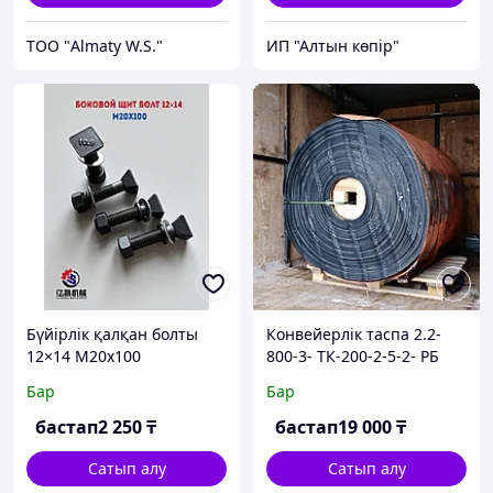
ТОО "Almaty W.S."
ИП "Алтын көпір"
Бүйірлік қалқан болты
Конвейерлік таспа 2.2-
12×14 M20x100
800-3- ТК-200-2-5-2- РБ
қалыңдығы 10 мм
Бар
Бар
бастап
2 250
₸
бастап
19 000
₸
Сатып алу
Сатып алу