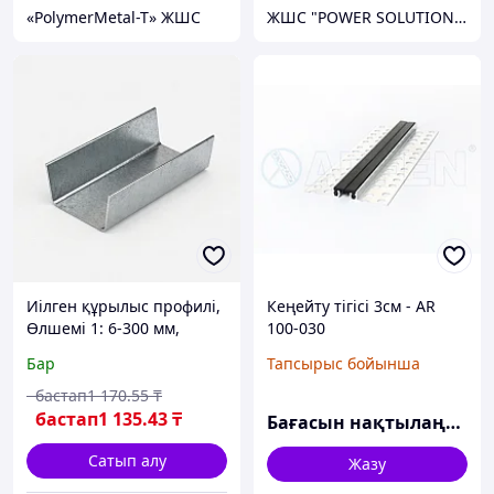
«PolymerMetal-T» ЖШС
ЖШС "POWER SOLUTIONS KZ"
Иілген құрылыс профилі,
Кеңейту тігісі 3см - AR
Өлшемі 1: 6-300 мм,
100-030
Өлшемі 2: 6-100 мм,
Бар
Тапсырыс бойынша
Өлшемі 3: 0,25-60 мм,
Қалыңдығы= 0,25-5 мм
бастап
1 170
.55
₸
бастап
1 135
.43
₸
Бағасын нақтылаңыз
Сатып алу
Жазу