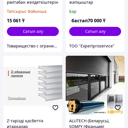
рөлтабан желдеткіштерін
жапқыштар
басқару механизмі,
Тапсырыс бойынша
Бар
шыңдалған болат
(4404183)
15 061
₸
бастап
70 000
₸
Сатып алу
Сатып алу
Товарищество с ограниченной ответственностью "Nabludenie.kz"
ТОО "Expertproservice"
Z-тәрізді қасбеттік
ALUTECH (Беларусь),
итарқалар
SOMFY (Франция)