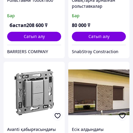
Рольставни 1000х1800
Ойықтарға арналған
рольставкалар
Бар
Бар
бастап
208 600
₸
80 000
₸
Сатып алу
Сатып алу
BARRIERS COMPANY
SnabStroy Constraction
Avanti қабырғасындағы
Есік алдындағы