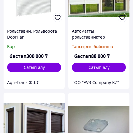
Рольставни, Рольворота
Автоматты
DoorHan
рольставниктер
Бар
Тапсырыс бойынша
бастап
300 000
₸
бастап
88 000
₸
Сатып алу
Сатып алу
Agri-Trans ЖШС
ТОО "AVR Company KZ"