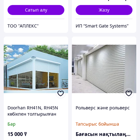
Сатып алу
Жазу
ТОО "АПЛЕКС"
ИП “Smart Gate Systems”
Doorhan RH41N, RH45N
Рольверс және рольверс
көбікпен толтырылған
профильден жасалған
Бар
Тапсырыс бойынша
терезе рольставкалары
15 000
₸
Бағасын нақтылаңыз