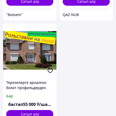
Сатып алу
Сатып алу
"8vosem"
QAZ-NUR
Терезелерге арналған
болат профильдерден
жасалған роликті
Бар
жапқыштар
бастап
55 000
₸/шаршы м
Сатып алу