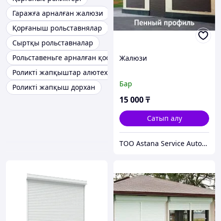
Гаражға арналған жалюзи
Қорғаныш рольставнялар
Сыртқы рольставналар
Рольставеньге арналған қосалқы бөлшектер
Жалюзи
Роликті жапқыштар алютех
Бар
Роликті жапқыш дорхан
15 000
₸
Сатып алу
ТОО Astana Service Automatic