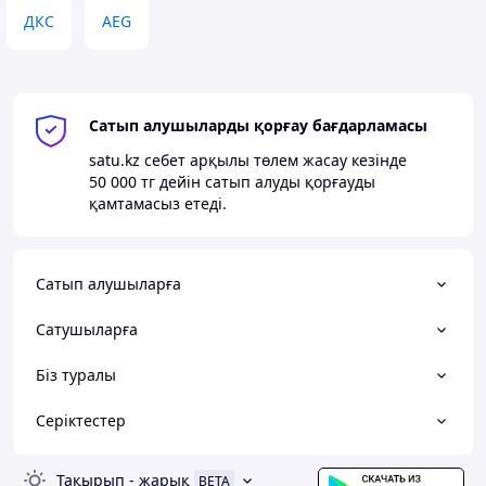
ДКС
AEG
Сатып алушыларды қорғау бағдарламасы
satu.kz
себет арқылы төлем жасау кезінде
50 000 тг
дейін сатып алуды қорғауды
қамтамасыз етеді.
Сатып алушыларға
Сатушыларға
Біз туралы
Серіктестер
Тақырып
-
жарық
BETA