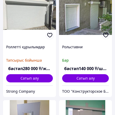
Роллетті құрылымдар
Рольставни
Тапсырыс бойынша
Бар
бастап
280 000
₸/жинақ
бастап
140 000
₸/шаршы м
Сатып алу
Сатып алу
Strong Company
ТОО "Конструкторское Бюро ШЛИМУТ"