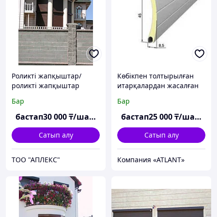
Роликті жапқыштар/
Көбікпен толтырылған
роликті жапқыштар
итарқалардан жасалған
рольставкалар 45 мм
Бар
Бар
бастап
30 000
₸/шаршы м
бастап
25 000
₸/шаршы м
Сатып алу
Сатып алу
ТОО "АПЛЕКС"
Компания «ATLANT»