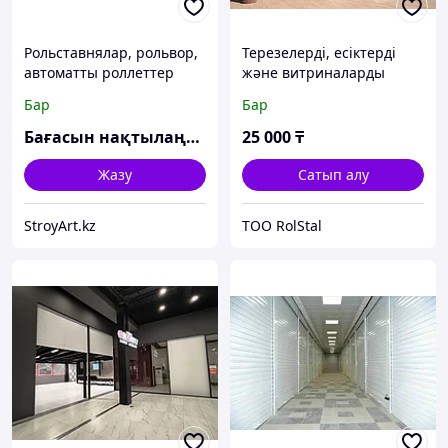
Рольставнялар, рольвор,
Терезелерді, есіктерді
автоматты роллеттер
және витриналарды
DoorHan
қорғауға арналған
Бар
Бар
рольставкалар
Бағасын нақтылаңыз
25 000
₸
Жазу
Сатып алу
StroyArt.kz
ТОО RolStal