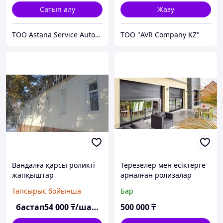
Сатып алу
Жазу
ТОО Astana Service Automatic
ТОО "AVR Company KZ"
Вандалға қарсы роликті
Терезелер мен есіктерге
жапқыштар
арналған ролизалар
Тапсырыс бойынша
Бар
бастап
54 000
₸/шаршы м
500 000
₸