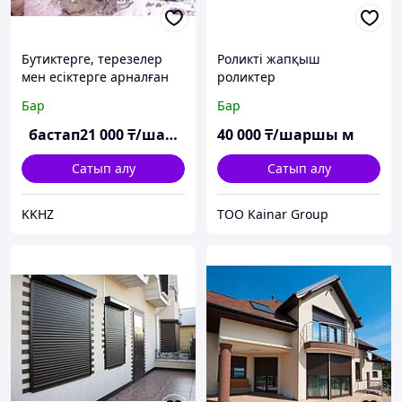
Бутиктерге, терезелер
Роликті жапқыш
мен есіктерге арналған
роликтер
механикалық
Бар
Бар
рольставкалар
бастап
21 000
₸/шаршы м
40 000
₸/шаршы м
Сатып алу
Сатып алу
KKHZ
ТОО Kainar Group