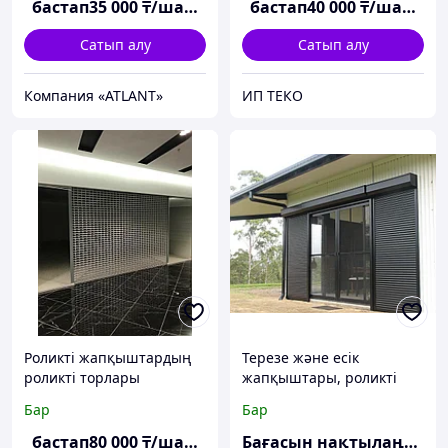
бастап
35 000
₸/шаршы м
бастап
40 000
₸/шаршы м
Сатып алу
Сатып алу
Компания «ATLANT»
ИП ТЕКО
Роликті жапқыштардың
Терезе және есік
роликті торлары
жапқыштары, роликті
жапқыштар
Бар
Бар
бастап
80 000
₸/шаршы м
Бағасын нақтылаңыз