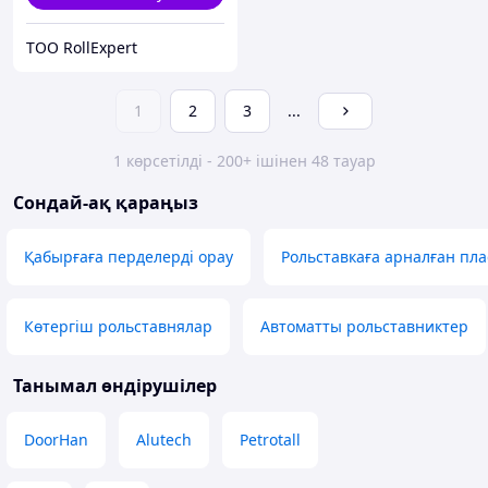
ТОО RollExpert
1
2
3
...
1 көрсетілді - 200+ ішінен 48 тауар
Сондай-ақ қараңыз
Қабырғаға перделерді орау
Рольставкаға арналған пл
Көтергіш рольставнялар
Автоматты рольставниктер
Танымал өндірушілер
DoorHan
Alutech
Petrotall