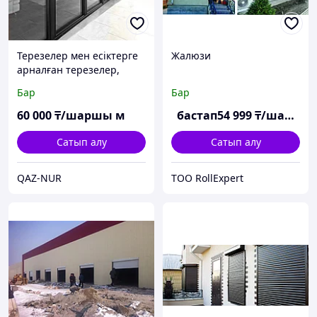
Терезелер мен есіктерге
Жалюзи
арналған терезелер,
рөлқақпалар
Бар
Бар
60 000
₸/шаршы м
бастап
54 999
₸/шаршы м
Сатып алу
Сатып алу
QAZ-NUR
ТОО RollExpert