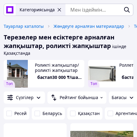
Категориясында
Тауарлар каталогы
Жөндеуге арналған материалдар
Терезелер мен есіктерге арналған
жапқыштар, роликті жапқыштар
ішінде
Қазақстанда
Роликті жапқыштар/
Роллетт
роликті жапқыштар
бастап
30 000
₸/шаршы м
бастап
Tоп
Tоп
Сүзгілер
Рейтинг бойынша
Бағасы
Ресей
Беларусь
Қазақстан
Аргентин