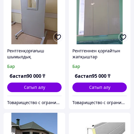
Рентгенқорғағыш
Рентгеннен қорғайтын
шымылдық
жапқыштар
Бар
Бар
бастап
90 000
₸
бастап
95 000
₸
Сатып алу
Сатып алу
Товарищество с ограниченной ответственностью "Зимние окна"
Товарищество с ограниченной ответственностью "Зимние окна"