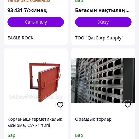
Тапсырыс бойынша
Бар
93 431
₸/жинақ
Бағасын нақтылаңыз
Сатып алу
Жазу
EAGLE ROCK
ТОО "QazCorp-Supply"
Қорғаныш-герметикалық
Орамдық торлар
ысырма, СУ-I-1 типі
Бар
Бар