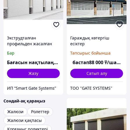
Экструдталған
Гараждық көтергіш
профильден жасалған
есіктер
витриналық
Бар
Тапсырыс бойынша
рольставниктер
Бағасын нақтылаңыз
бастап
88 000
₸/шаршы м
Жазу
Сатып алу
ИП “Smart Gate Systems”
ТОО "GATE SYSTEMS"
Сондай-ақ қараңыз
Жалюзи
Ролеттер
Жалюзи қақпасы
Қорғаныс роликтері