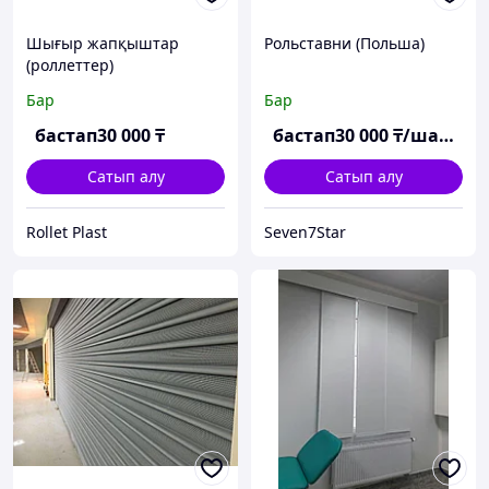
Шығыр жапқыштар
Рольставни (Польша)
(роллеттер)
Бар
Бар
бастап
30 000
₸
бастап
30 000
₸/шаршы м
Сатып алу
Сатып алу
Rollet Plast
Seven7Star