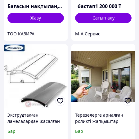
Бағасын нақтылаңыз
бастап
1 200 000
₸
Жазу
Сатып алу
ТОО КАЗИРА
М-А Сервис
Экструдталған
Терезелерге арналған
ламелалардан жасалған
роликті жапқыштар
рольставналар 45 мм
бутикке арналған
Бар
Бар
жапқыштар