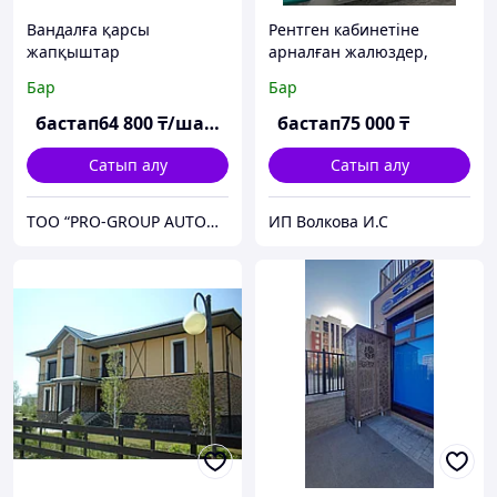
Вандалға қарсы
Рентген кабинетіне
жапқыштар
арналған жалюздер,
рентгеннен қорғайтын
Бар
Бар
жалюздер
бастап
64 800
₸/шаршы м
бастап
75 000
₸
Сатып алу
Сатып алу
ТОО “PRO-GROUP AUTOMATICS”
ИП Волкова И.С