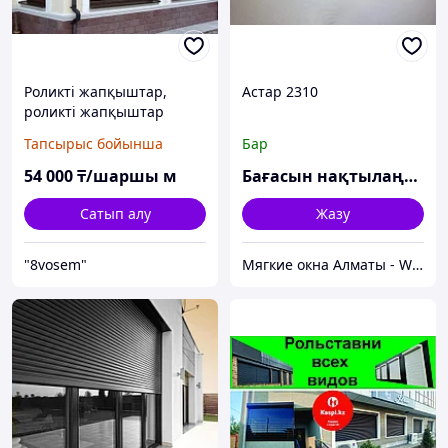
Роликті жапқыштар,
Астар 2310
роликті жапқыштар
Тапсырыс бойынша
Бар
54 000
₸/шаршы м
Бағасын нақтылаңыз
Сатып алу
Жазу
"8vosem"
Мягкие окна Алматы - Windflex