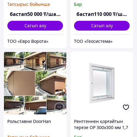
Тапсырыс бойынша
Бар
бастап
50 000
₸/шаршы м
бастап
110 000
₸/шаршы м
Сатып алу
Сатып алу
ТОО «Евро Ворота»
ТОО «Геосистема»
Рольставни DoorHan
Рентгеннен қорғайтын
терезе ОР 300х300 мм 1,7
Pb