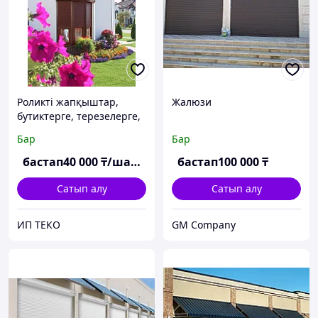
Роликті жапқыштар,
Жалюзи
бутиктерге, терезелерге,
дүкендерге арналған
Бар
Бар
жапқыштар
бастап
40 000
₸/шаршы м
бастап
100 000
₸
Сатып алу
Сатып алу
ИП ТЕКО
GM Company