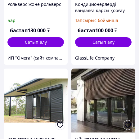
Рольверс және рольверс
Кондиционерлерді
вандалға қарсы қорғау
Бар
Тапсырыс бойынша
бастап
130 000
₸
бастап
100 000
₸
Сатып алу
Сатып алу
ИП "Омега" (сайт компании)
GlassLife Company