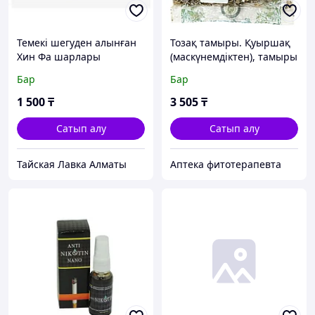
Темекі шегуден алынған
Тозақ тамыры. Қуыршақ
Хин Фа шарлары
(маскүнемдіктен), тамыры
50 г.
Бар
Бар
1 500
₸
3 505
₸
Сатып алу
Сатып алу
Тайская Лавка Алматы
Аптека фитотерапевта