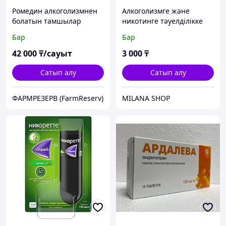
Ромедин алкоголизмнен
Алкоголизмге және
болатын тамшылар
никотинге тәуелділікке
қарсы Кудзу тамыры
Бар
Бар
капсулалары 60 капсула
42 000
₸/сауыт
3 000
₸
Сатып алу
Сатып алу
ФАРМРЕЗЕРВ (FarmReserv)
MILANA SHOP