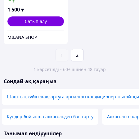
1 500
₸
Сатып алу
MILANA SHOP
1
2
1 көрсетілді - 60+ ішінен 48 тауар
Сондай-ақ қараңыз
Шаштың күйін жақсартуға арналған кондиционер-нығайтқ
Күндер бойынша алкогольден бас тарту
Алкогольге қа
Танымал өндірушілер