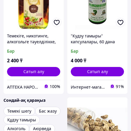
Темекіге, никотинге,
"Кудзу тамыры"
алкогольге тәуелділікке,
капсулалары, 60 дана
бас жазу синдромына
Бар
Бар
қарсы, 250 мл
2 400
₸
4 000
₸
Сатып алу
Сатып алу
100%
91%
АПТЕКА НАРОДНОЙ МЕДИЦИНЫ
Интернет-магазин «BIOLIFE.KZ»
Сондай-ақ қараңыз
Темекі шегу
Бас жазу
Құдзу тамыры
Алкоголь
Аюрведа