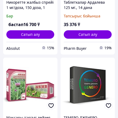
Никоретте жалбыз спрейі
Таблеткалар Ардалева
1 мг/доза, 150 доза, 1
125 мг., 14 дана
дана
Бар
Тапсырыс бойынша
бастап
16 700
₸
35 376
₸
Сатып алу
Сатып алу
15%
19%
Absolut
Pharm Buyer
Мақсары тәрізді лейзея
ТЕМЕРО ДЖЕНЕРО