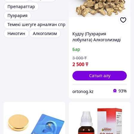
Препараттар
Пуэрария
Темекі шегуге арналған спрей
Никотин
Алкоголизм
Кудзу (Пуэрария
лобулата) Алкоголизмді
емдеуге арналған
Бар
алкоголизмге қарсы
қайнатуға арналған
3 000
₸
тамыр.100 гр
2 500
₸
Сатып алу
93%
ortonog.kz