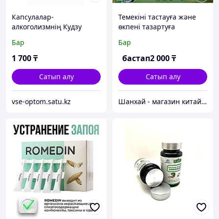
Капсулалар-
Темекіні тастауға және
алкоголизмнің Кудзу
өкпені тазартуға
тамыры
арналған TESI шайы
Бар
Бар
1 700
₸
бастап
2 000
₸
Сатып алу
Сатып алу
vse-optom.satu.kz
Шанхай - магазин китайских лечебных препаратов