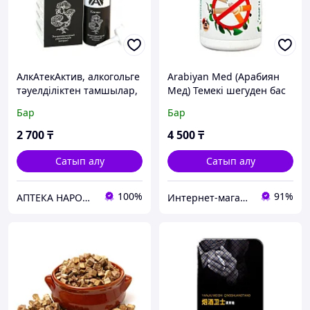
АлкАтекАктив, алкогольге
Arabiyan Med (Арабиян
тәуелділіктен тамшылар,
Мед) Темекі шегуден бас
50 мл
тартуға көмектесетін
Бар
Бар
"Темекіге қарсы"
капсулалар 150 дана
2 700
₸
4 500
₸
Сатып алу
Сатып алу
100%
91%
АПТЕКА НАРОДНОЙ МЕДИЦИНЫ
Интернет-магазин «BIOLIFE.KZ»