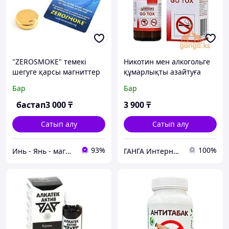
"ZEROSMOKE" темекі
Никотин мен алкогольге
шегуге қарсы магниттер
құмарлықты азайтуға
арналған тамшылар (Go
Бар
Бар
Tox Dr.Baksons), 30 мл
бастап
3 000
₸
3 900
₸
Сатып алу
Сатып алу
93%
100%
Инь - Янь - магазин китайских лечебных препаратов
ГАНГА Интернет-магазин