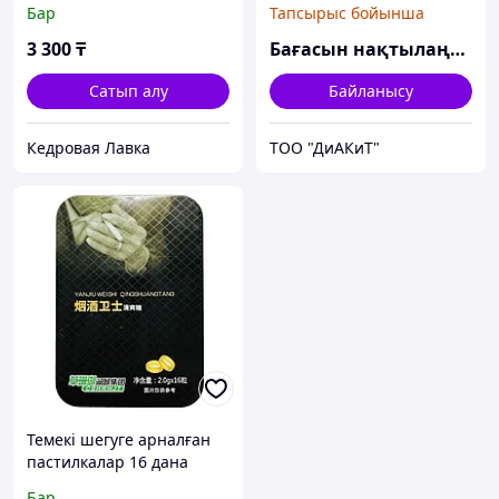
Бар
Тапсырыс бойынша
3 300
₸
Бағасын нақтылаңыз
Сатып алу
Байланысу
Кедровая Лавка
ТОО "ДиАКиТ"
Темекі шегуге арналған
пастилкалар 16 дана
Бар