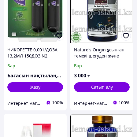
НИКОРЕТТЕ 0,001/ДОЗА
Nature's Origin ұсынған
13,2МЛ 150ДОЗ N2
темекі шегуден және
БӨТЕЛКЕ СПРЕЙІ Д/
алкоголизмнен бас
Бар
Бар
ЖАЛБЫЗ ДОЗАСЫ
тартуға арналған кешен,
ШВЕЦИЯ
100 капс.
Бағасын нақтылаңыз
3 000
₸
Жазу
Сатып алу
100%
100%
Интернет магазин (1medexpress.ru)
Интернет-магазин "Лимонный островок"