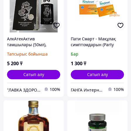
АлкАтекАктив
Пати Смарт - Мақұлақ
тамшылары (50мл),
симптомдарын (Party
Алматы
Smart HIMALAYA), 5
Тапсырыс бойынша
Бар
капсула
5 200
₸
1 300
₸
Сатып алу
Сатып алу
100%
100%
"ЛАВКА ЗДОРОВЬЯ"
ГАНГА Интернет-магазин