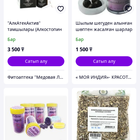
"АлкАтекАктив"
Шылым шегуден алынған
тамшылары (Алкостопин
шөптен жасалған шарлар
форте)
25 дана, Таиланд, Хин Фха
Бар
Бар
3 500
₸
1 500
₸
Сатып алу
Сатып алу
Фитоаптека "Медовая ЛАВКА ЗДОРОВЬЯ"
« МОЯ ИНДИЯ»- КРАСОТА И ЗДОРОВЬЕ!