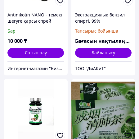
Antinikotin NANO - темекі
Экстракциялық бензил
шегуге қарсы спрей
спирті, 99%
(Антиникотин Нано)
Бар
Тапсырыс бойынша
10 000
₸
Бағасын нақтылаңыз
Сатып алу
Байланысу
Интернет-магазин "Бизон" - территория выгодных приобретений
ТОО "ДиАКиТ"