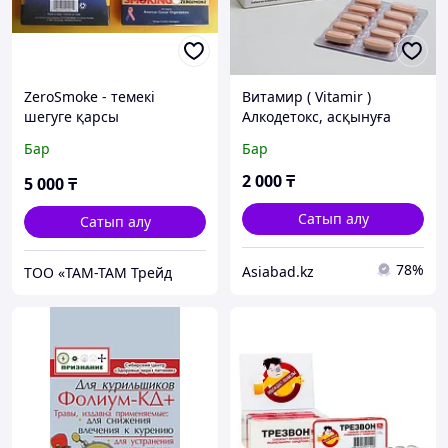
ZeroSmoke - темекі
Витамир ( Vitamir )
шегуге қарсы
Алкодетокс, асқынуға
биомагниттер
қарсы, 10 таблетка
Бар
Бар
2 000
₸
5 000
₸
Сатып алу
Сатып алу
78%
Asiabad.kz
ТОО «ТАМ-ТАМ Трейд