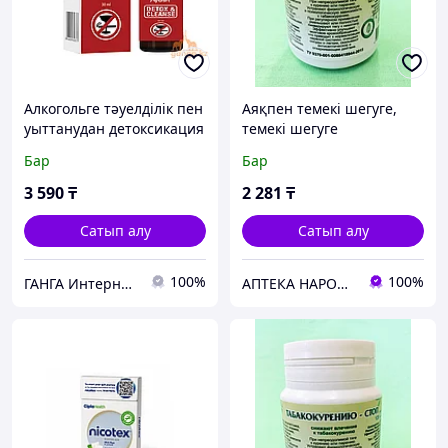
Алкогольге тәуелділік пен
Аяқпен темекі шегуге,
уыттанудан детоксикация
темекі шегуге
және тазарту тамшылары
құмарлықты азайтуға, 90
Бар
Бар
(Detox and cleanse AYUSRI
таб
), 30 мл
3 590
₸
2 281
₸
Сатып алу
Сатып алу
100%
100%
ГАНГА Интернет-магазин
АПТЕКА НАРОДНОЙ МЕДИЦИНЫ