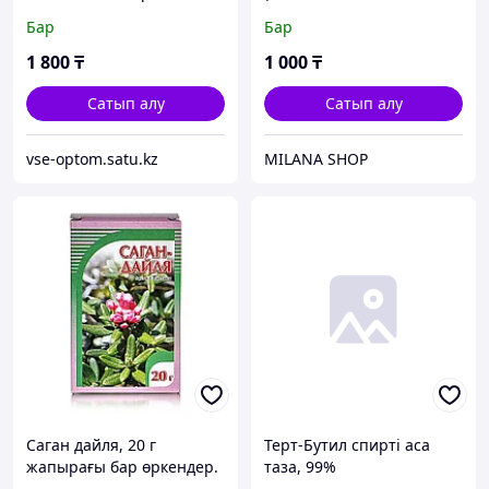
Kottokkal) жүйке жүйесін
Бар
Бар
нығайтуға арналған 10
таблетка
1 800
₸
1 000
₸
Сатып алу
Сатып алу
vse-optom.satu.kz
MILANA SHOP
Саган дайля, 20 г
Терт-Бутил спирті аса
жапырағы бар өркендер.
таза, 99%