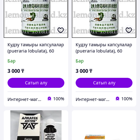
Кудзу тамыры капсулалар
Кудзу тамыры капсулалар
(pueraria lobulata), 60
(pueraria lobulata), 60
қақпақ.
қақпақ.
Бар
Бар
3 000
₸
3 000
₸
Сатып алу
Сатып алу
100%
100%
Интернет-магазин "Лимонный островок"
Интернет-магазин "Лимонный островок"