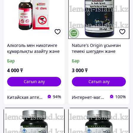
Алкоголь мен никотинге
Nature's Origin ұсынған
құмарлықты азайту және
темекі шегуден және
уытты әсерлерді
алкоголизмнен бас
Бар
Бар
жеңілдету үшін Go Tox
тартуға арналған кешен,
тамшылары
100 капс.
4 000
₸
3 000
₸
Сатып алу
Сатып алу
94%
100%
Китайская аптека "Chinamed"
Интернет-магазин "Лимонный островок"