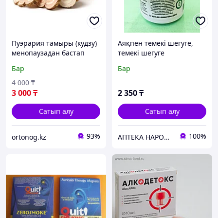
Пуэрария тамыры (кудзу)
Аяқпен темекі шегуге,
менопаузадан бастап
темекі шегуге
бүкіл ағзаға пайдалы.
құмарлықты азайтуға, 90
Бар
Бар
таб
4 000
₸
3 000
₸
2 350
₸
Сатып алу
Сатып алу
93%
100%
ortonog.kz
АПТЕКА НАРОДНОЙ МЕДИЦИНЫ