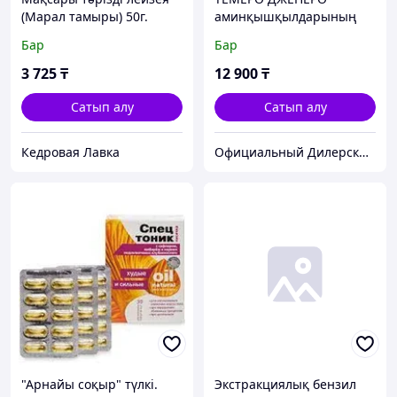
(Марал тамыры) 50г.
аминқышқылдарының
кешені
Бар
Бар
3 725
₸
12 900
₸
Сатып алу
Сатып алу
Кедровая Лавка
Официальный Дилерский центр №114KZ Peptides в г.Алматы
"Арнайы соқыр" түлкі.
Экстракциялық бензил