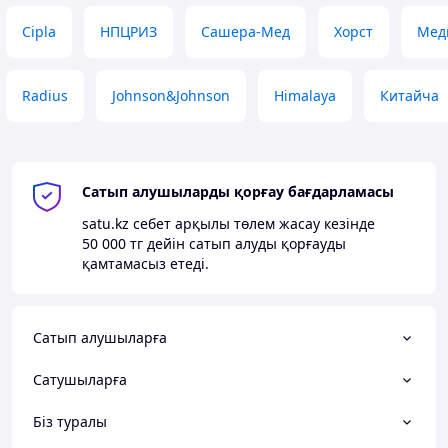
Cipla
НПЦРИЗ
Сашера-Мед
Хорст
Мед
Radius
Johnson&Johnson
Himalaya
Китайча
Сатып алушыларды қорғау бағдарламасы
satu.kz
себет арқылы төлем жасау кезінде
50 000 тг
дейін сатып алуды қорғауды
қамтамасыз етеді.
Сатып алушыларға
Сатушыларға
Біз туралы