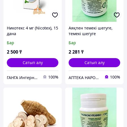
Никотекс 4 мг (Nicotex), 15
Аяқпен темекі шегуге,
дана
темекі шегуге
құмарлықты азайтуға, 90
Бар
Бар
таб
2 500
₸
2 281
₸
Сатып алу
Сатып алу
100%
100%
ГАНГА Интернет-магазин
АПТЕКА НАРОДНОЙ МЕДИЦИНЫ