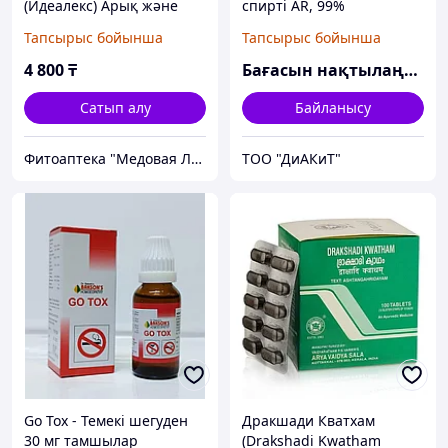
(Идеалекс) Арық және
спирті AR, 99%
күшті, 30 капсула
Тапсырыс бойынша
Тапсырыс бойынша
4 800
₸
Бағасын нақтылаңыз
Сатып алу
Байланысу
Фитоаптека "Медовая ЛАВКА ЗДОРОВЬЯ"
ТОО "ДиАКиТ"
Go Tox - Темекі шегуден
Дракшади Кватхам
30 мг тамшылар
(Drakshadi Kwatham