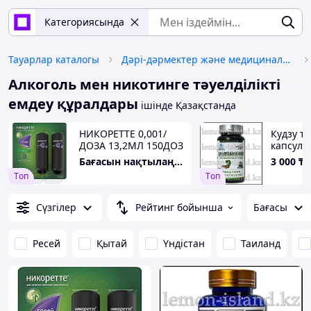
Категориясында
Тауарлар каталогы
Дәрі-дәрмектер және медициналық өнімдер
Алкоголь мен никотинге тәуелділікті
емдеу құралдары
ішінде Қазақстанда
НИКОРЕТТЕ 0,001/
Кудзу т
ДОЗА 13,2МЛ 150ДОЗ
капсулал
N2 БӨТЕЛКЕ СПРЕЙІ
lobulata
Бағасын нақтылаңыз
3 000
₸
Д/ЖАЛБЫЗ ДОЗАСЫ
Tоп
Tоп
ШВЕЦИЯ
Сүзгілер
Рейтинг бойынша
Бағасы
Ресей
Қытай
Үндістан
Таиланд