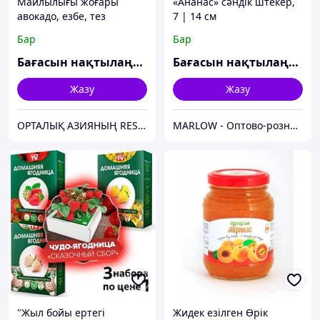
Майлылығы жоғары
«Ананас» сәндік штекер,
авокадо, езбе, тез
7 | 14 см
мұздатылған
Бар
Бар
Бағасын нақтылаңыз
Бағасын нақтылаңыз
Жазу
Жазу
ОРТАЛЫҚ АЗИЯНЫҢ RES FOOD
MARLOW - Оптово-розничный склад.
"Жыл бойы ертегі
Жидек езілген Өрік