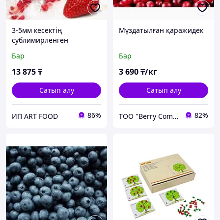
3-5мм кесектің
Мұздатылған қаражидек
сублимирленген
құлпынайы
Бар
Бар
13 875
₸
3 690
₸/кг
Сатып алу
Сатып алу
86%
82%
ИП ART FOOD
ТОО "Berry Company"