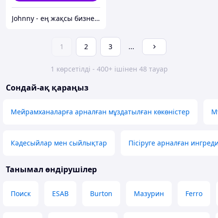
Johnny - ең жақсы бизнес-серіктес
1
2
3
...
1 көрсетілді - 400+ ішінен 48 тауар
Сондай-ақ қараңыз
Мейрамханаларға арналған мұздатылған көкөністер
М
Кәдесыйлар мен сыйлықтар
Пісіруге арналған ингред
Танымал өндірушілер
Поиск
ESAB
Burton
Мазурин
Ferro