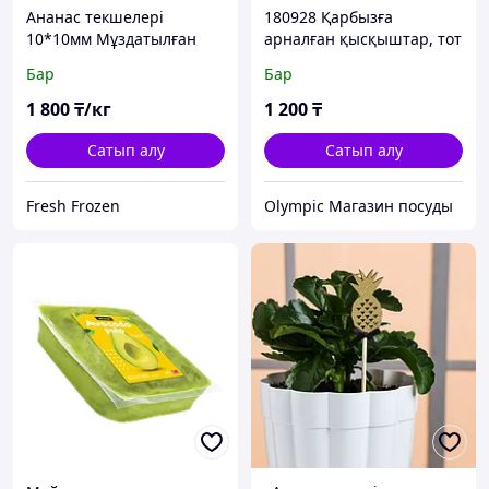
Ананас текшелері
180928 Қарбызға
10*10мм Мұздатылған
арналған қысқыштар, тот
баспайтын
Бар
Бар
болат,D18*L38.5 см
1 800
₸/кг
1 200
₸
Сатып алу
Сатып алу
Fresh Frozen
Olympic Магазин посуды