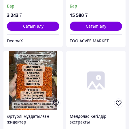
өңдеуге арналған құрал,
Бар
Бар
2.2 кг
3 243
₸
15 580
₸
Сатып алу
Сатып алу
DeemaX
TOO ACVEE MARKET
Әртүрлі мұздатылған
Мелдолас Көгілдір
жидектер
экстракты