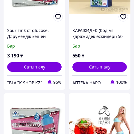
Sour zink of glucose.
ҚАРАЖИДЕК (Кәдімгі
Дәрумендік кешен
қаражидек өскіндері) 50
гр
Бар
Бар
3 190
₸
550
₸
Сатып алу
Сатып алу
96%
100%
"BLACK SHOP KZ"
АПТЕКА НАРОДНОЙ МЕДИЦИНЫ