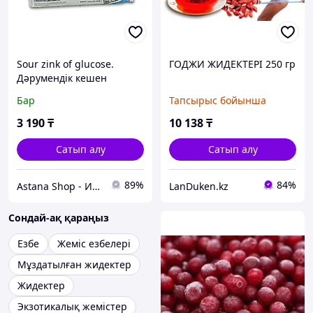
Sour zink of glucose.
ГОДЖИ ЖИДЕКТЕРІ 250 гр
Дәрумендік кешен
Бар
Тапсырыс бойынша
3 190
₸
10 138
₸
Сатып алу
Сатып алу
89%
84%
Astana Shop - Интернет Магазин
LanDuken.kz
Сондай-ақ қараңыз
Езбе
Жеміс езбелері
Мұздатылған жидектер
Жидектер
Экзотикалық жемістер