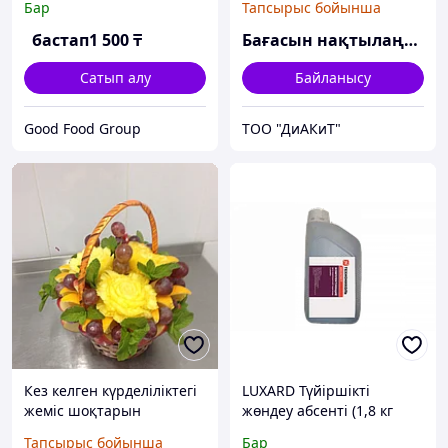
Бар
Тапсырыс бойынша
бастап
1 500
₸
Бағасын нақтылаңыз
Сатып алу
Байланысу
Good Food Group
ТОО "ДиАКиТ"
Кез келген күрделіліктегі
LUXARD Түйіршікті
жеміс шоқтарын
жөндеу абсенті (1,8 кг
дайындау
канистр)
Тапсырыс бойынша
Бар