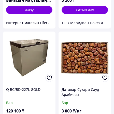
Бағасын нақтылаңыз
5 200
₸
Жазу
Сатып алу
Интернет магазин LifeGoods.kz
ТОО Меридиан HoReCa KZ
Q BC/BD-227L GOLD
Даталар Сукари Сауд
Арабиясы
Бар
Бар
129 100
₸
3 000
₸/кг