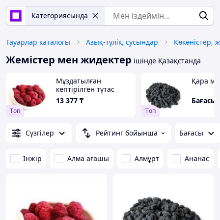
Категориясында
Тауарлар каталогы
Азық-түлік, сусындар
Жемістер мен жидектер
ішінде Қазақстанда
Мұздатылған
Қара ме
кептірілген тұтас
таңқурай/тілімдер
13 377
₸
Tоп
Tоп
Сүзгілер
Рейтинг бойынша
Бағасы
Інжір
Алма ағашы
Алмұрт
Ананас