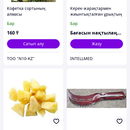
Кофетка сортының
Керек-жарақтармен
алмасы
жиынтықталған ұрықтың
мониторы Avalon FM30
Бар
Бар
160
₸
Бағасын нақтылаңыз
Сатып алу
Жазу
ТОО "N10-KZ"
INTELLMED