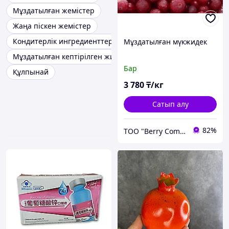
Мұздатылған жемістер
Жаңа піскен жемістер
Кондитерлік ингредиенттер
Мұздатылған мүкжидек
Мұздатылған кептірілген жидектер
Бар
Құлпынай
3 780
₸/кг
Сатып алу
82%
ТОО "Berry Company"