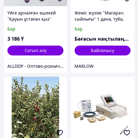
Үйге арналған әшекей
Жеміс жүзімі "Магарач
"Қауын ұстаған қыз"
сыйлығы" 1 дана, туба,
(14см)
Көктем 2025
Бар
Бар
3 186
₸
Бағасын нақтылаңыз
Сатып алу
Байланысу
ALLDDP - Оптово-розничный Склад - товары на заказ до двери
MARLOW