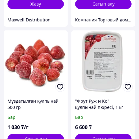
Жазу
Сатып алу
Maxwell Distribution
Компания Торговый дом Продсервис
Мұздатылған құлпынай
"Фрут Руж и Ко"
500 гр
құлпынай пюресі, 1 кг
Бар
Бар
1 030
₸/г
6 600
₸
Сатып алу
Сатып алу