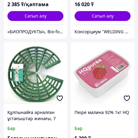
2 385
₸/қаптама
16 020
₸
Сатып алу
Сатып алу
«БИОПРОДУКТЫ», Bio-food
Консорциум "WELDING GROUP"
Құлпынайға арналған
Пюре малина 92% 1кг HQ
ұстағыштар жинағы, 7
дана ING6037
Бар
Бар