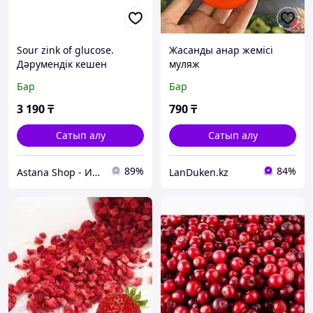
Sour zink of glucose.
Жасанды анар жемісі
Дәрумендік кешен
муляж
Бар
Бар
3 190
₸
790
₸
Сатып алу
Сатып алу
89%
84%
Astana Shop - Интернет Магазин
LanDuken.kz