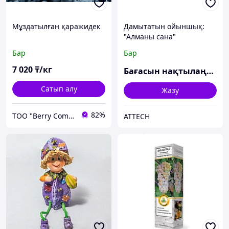
Мұздатылған қаражидек
Дамытатын ойыншық:
"Алманы сана"
Бар
Бар
7 020
₸/кг
Бағасын нақтылаңыз
Сатып алу
Жазу
82%
ТОО "Berry Company"
ATTECH