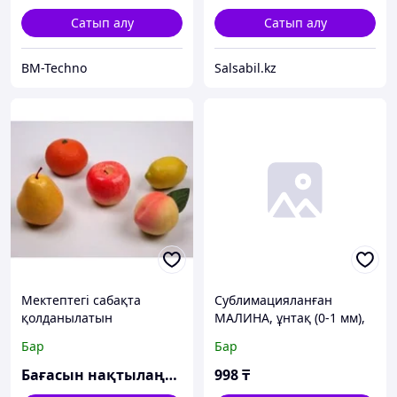
Сатып алу
Сатып алу
BM-Techno
Salsabil.kz
Мектептегі сабақта
Сублимацияланған
қолданылатын
МАЛИНА, ұнтақ (0-1 мм),
демонстрациялық
20 гр
Бар
Бар
мақсатқа арналған
жемістер
Бағасын нақтылаңыз
998
₸