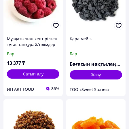
Мұздатылған кептірілген
Қара мейіз
тұтас таңқурай/тілімдер
Бар
Бар
13 377
₸
Бағасын нақтылаңыз
Сатып алу
Жазу
86%
ИП ART FOOD
ТОО «Sweet Stories»