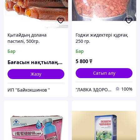
Қытайдың долана
Годжи жидектері құрғақ
пастилі, 500гр.
250 гр.
Бар
Бар
5 800
₸
Бағасын нақтылаңыз
Сатып алу
Жазу
100%
"ЛАВКА ЗДОРОВЬЯ"
ИП "Байкокшинов "