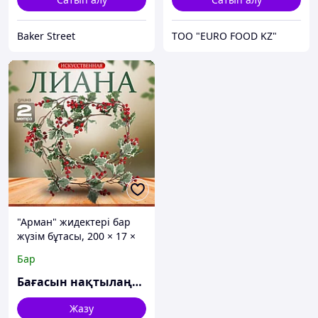
Baker Street
ТОО "EURO FOOD KZ"
"Арман" жидектері бар
жүзім бұтасы, 200 × 17 ×
14 см
Бар
Бағасын нақтылаңыз
Жазу