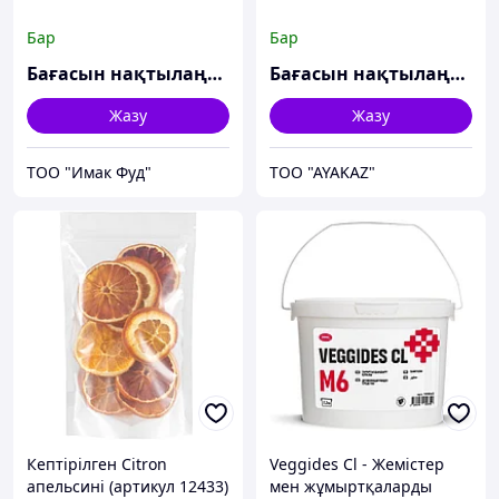
Бар
Бар
Бағасын нақтылаңыз
Бағасын нақтылаңыз
Жазу
Жазу
ТОО "Имак Фуд"
TOO "AYAKAZ"
Кептірілген Citron
Veggides Cl - Жемістер
апельсині (артикул 12433)
мен жұмыртқаларды