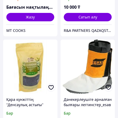
Бағасын нақтылаңыз
10 000
₸
Жазу
Сатып алу
MT COOKS
R&A PARTNERS QAZAQSTAN
Қара күнжіттің
Дәнекерлеушіге арналған
"Денсаулық астығы"
былғары леггинстер_еѕав
тұқымы 210г
0700010008 AZIA"|
Бар
Бар