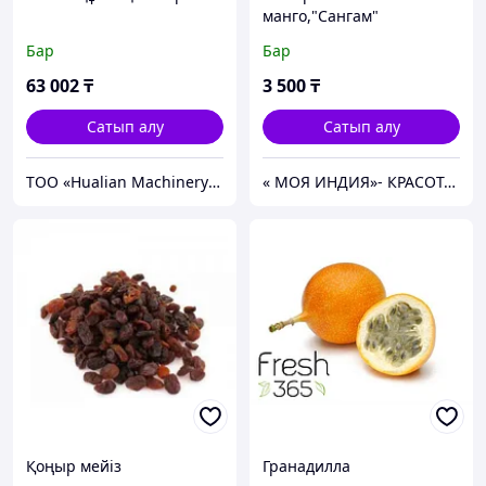
манго,"Сангам"
Бар
Бар
63 002
₸
3 500
₸
Сатып алу
Сатып алу
ТОО «Hualian Machinery Asia»
« МОЯ ИНДИЯ»- КРАСОТА И ЗДОРОВЬЕ!
Қоңыр мейіз
Гранадилла