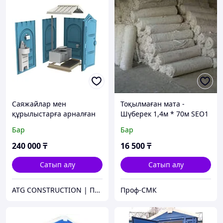
Саяжайлар мен
Тоқылмаған мата -
құрылыстарға арналған
Шүберек 1,4м * 70м SEO1
қолжуғышы бар көшедегі
Бар
Бар
биодәретхана (қолжуғыш
бөлек)
240 000
₸
16 500
₸
Сатып алу
Сатып алу
ATG CONSTRUCTION | Продажа и аренда строительного оборудования, газона, биотуалетов
Проф-СМК