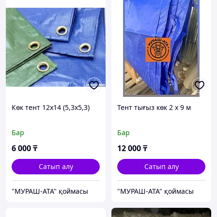
Көк тент 12х14 (5,3х5,3)
Тент тығыз көк 2 х 9 м
Бар
Бар
6 000
₸
12 000
₸
Сатып алу
Сатып алу
"МУРАШ-АТА" қоймасы
"МУРАШ-АТА" қоймасы