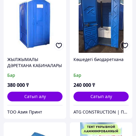
ЖЫЛЖЫМАЛЫ
Көшедегі биодәретхана
ДӘРЕТХАНА КАБИНАЛАРЫ
(БИОДӘРЕТХАНАЛАР)
Бар
Бар
380 000
₸
240 000
₸
Сатып алу
Сатып алу
ТОО Азия Принт
ATG CONSTRUCTION | Продажа и аренда строительного оборудования, газона, биотуалетов