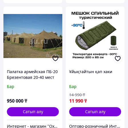
Палатка армейская ПБ-20
Ұйықтайтын қап хаки
Брезентовая 20-40 мест
зима-лето.
Бар
Бар
14 990
₸
950 000
₸
11 990
₸
Сатып алу
Сатып алу
Интернет - магазин "Охота и рыбалка"
Оптово-розничный Интернет Магазин «KazGym»