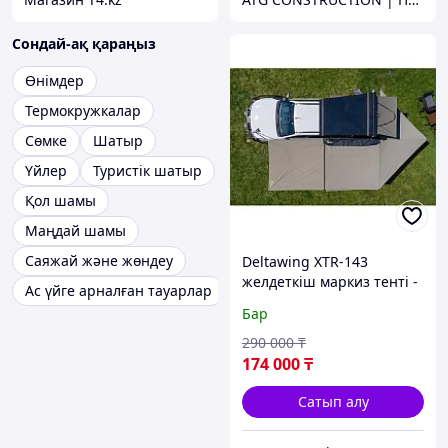
Сондай-ақ қараңыз
Өнімдер
Термокружкалар
Сөмке
Шатыр
Үйлер
Туристік шатыр
Қол шамы
Маңдай шамы
Саяжай және жөндеу
Deltawing XTR-143
желдеткіш маркиз тенті -
Ас үйге арналған тауарлар
IRONMAN 4X4
Бар
290 000
₸
174 000
₸
Сатып алу