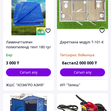
Ламинатталған
Дәретхана модулі Т-101-К
полиэтиленді тент 180 гр/
м2
Бар
Тапсырыс бойынша
3 000
₸
бастап
2 000 000
₸
Сатып алу
Сатып алу
ЖШС "ХОЗАГРО АЗИЯ"
ИП "Тилеш"