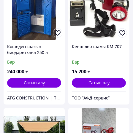
Көшедегі шағын
Кеншілер шамы KM 707
биодәретхана 250 л
Бар
Бар
240 000
₸
15 200
₸
Сатып алу
Сатып алу
ATG CONSTRUCTION | Продажа и аренда строительного оборудования, газона, биотуалетов
ТОО "АФД-сервис"