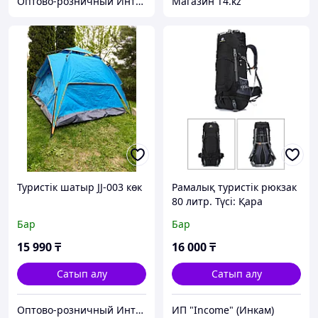
Оптово-розничный Интернет Магазин «KazGym»
Магазин T4.kz
Туристік шатыр JJ-003 көк
Рамалық туристік рюкзак
80 литр. Түсі: Қара
Бар
Бар
15 990
₸
16 000
₸
Сатып алу
Сатып алу
Оптово-розничный Интернет Магазин «KazGym»
ИП "Income" (Инкам)