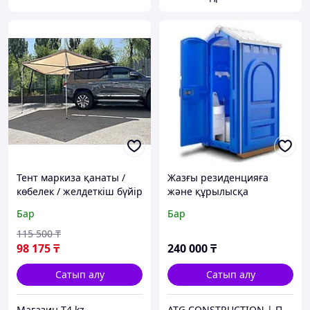
Тент маркиза қанаты /
Жазғы резиденцияға
көбелек / желдеткіш бүйір
және құрылысқа
/ 2 метр бойымен
арналған резервуары бар
Бар
Бар
машиналар - BULLDOGS
көшедегі құрғақ шкаф
115 500
₸
98 175
₸
240 000
₸
Сатып алу
Сатып алу
Магазин T4.kz
ATG CONSTRUCTION | Продажа и аренда строительного оборудования, газона, биотуалетов