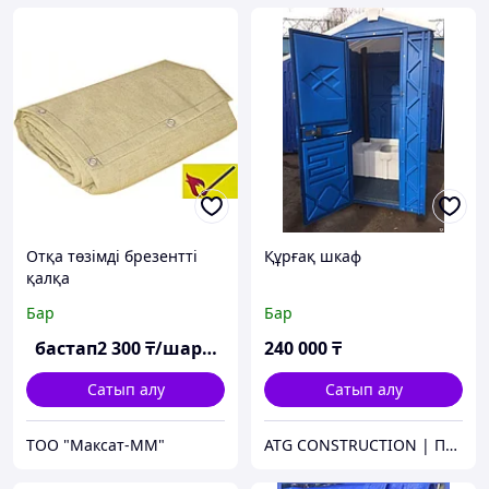
Отқа төзімді брезентті
Құрғақ шкаф
қалқа
Бар
Бар
бастап
2 300
₸/шаршы м
240 000
₸
Сатып алу
Сатып алу
ТОО "Максат-ММ"
ATG CONSTRUCTION | Продажа и аренда строительного оборудования, газона, биотуалетов