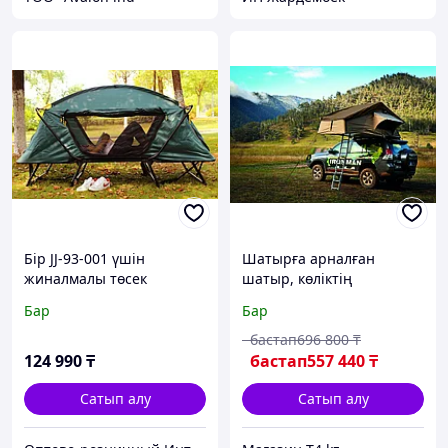
Бір JJ-93-001 үшін
Шатырға арналған
жиналмалы төсек
шатыр, көліктің
шатыры
жүксалғышына -
Бар
Бар
IRONMAN 4X4
бастап
696 800
₸
124 990
₸
бастап
557 440
₸
Сатып алу
Сатып алу