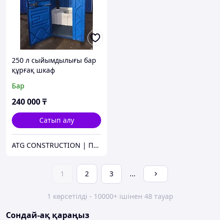
250 л сыйымдылығы бар
құрғақ шкаф
Бар
240 000
₸
Сатып алу
ATG CONSTRUCTION | Продажа и аренда строительного оборудования, газона, биотуалетов
1
2
3
...
1 көрсетілді - 10000+ ішінен 48 тауар
Сондай-ақ қараңыз