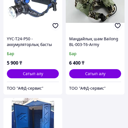
YYC-T24-P50 -
Маңдайлық шам Bailong
аккумуляторлық басты
BL-003-T6-Army
шам
Бар
Бар
5 900
₸
6 400
₸
Сатып алу
Сатып алу
ТОО "АФД-сервис"
ТОО "АФД-сервис"