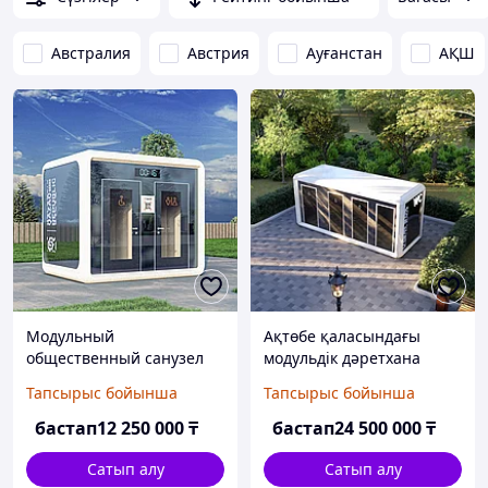
Австралия
Австрия
Ауғанстан
АҚШ
Модульный
Ақтөбе қаласындағы
общественный санузел
модульдік дәретхана
UrbanBOX Duo
Тапсырыс бойынша
Тапсырыс бойынша
бастап
12 250 000
₸
бастап
24 500 000
₸
Сатып алу
Сатып алу