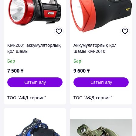
КМ-2601 аккумуляторлық
Аккумуляторлық қол
қол шамы
шамы KM-2610
Бар
Бар
7 500
₸
9 600
₸
Сатып алу
Сатып алу
ТОО "АФД-сервис"
ТОО "АФД-сервис"