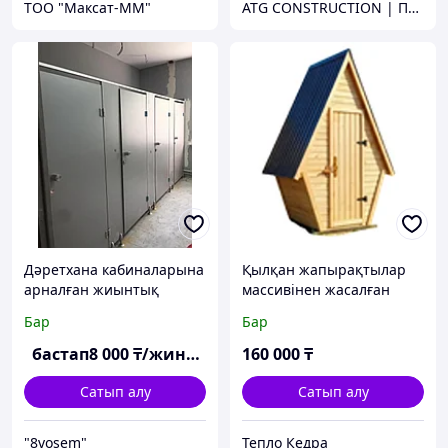
ТОО "Максат-ММ"
ATG CONSTRUCTION | Продажа и аренда строительного оборудования, газона, биотуалетов
Дәретхана кабиналарына
Қылқан жапырақтылар
арналған жиынтық
массивінен жасалған
«Ракета» саяжай
Бар
Бар
әжетханасы
бастап
8 000
₸/жинақ
160 000
₸
Сатып алу
Сатып алу
"8vosem"
Тепло Кедра