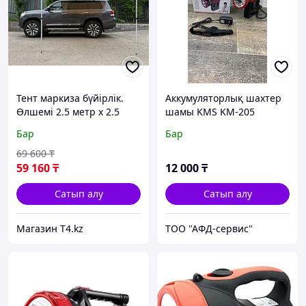
Тент маркиза бүйірлік.
Аккумуляторлық шахтер
Өлшемі 2.5 метр х 2.5
шамы KMS KM-205
метр - ACTIVE VACATION
Бар
Бар
69 600
₸
59 160
₸
12 000
₸
Сатып алу
Сатып алу
Магазин T4.kz
ТОО "АФД-сервис"