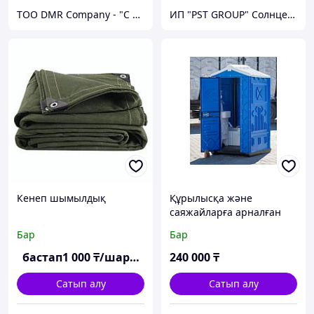
ТОО DMR Company - "С НАМИ НАДЕЖНО" город Алматы
ИП "PST GROUP" Солнцезащитные Системы
Кенеп шымылдық
Құрылысқа және
саяжайларға арналған
резервуары бар көшедегі
Бар
Бар
құрғақ шкаф
бастап
1 000
₸/шаршы м
240 000
₸
Сатып алу
Сатып алу