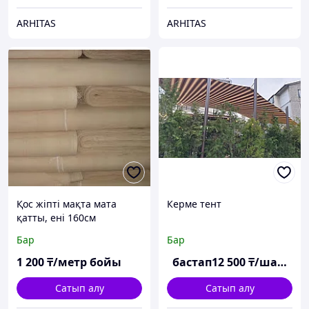
ARHITAS
ARHITAS
Қос жіпті мақта мата
Керме тент
қатты, ені 160см
тығыздығы 220г/м
Бар
Бар
1 200
₸/метр бойы
бастап
12 500
₸/шаршы м
Сатып алу
Сатып алу