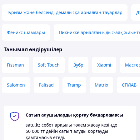
Туризм және белсенді демалысқа арналған тауарлар
Д
Феникс шамдары
Пикникке арналған ыдыс-аяқ жиын
Танымал өндірушілер
Fissman
Soft Touch
Зубр
Xiaomi
Масте
Salomon
Palisad
Tramp
Matrix
СПЛАВ
Сатып алушыларды қорғау бағдарламасы
satu.kz
себет арқылы төлем жасау кезінде
50 000 тг
дейін сатып алуды қорғауды
қамтамасыз етеді.