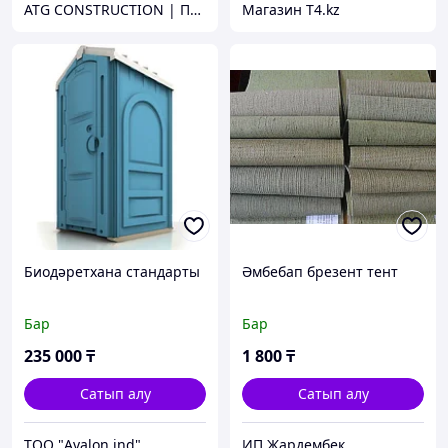
ATG CONSTRUCTION | Продажа и аренда строительного оборудования, газона, биотуалетов
Магазин T4.kz
Биодәретхана стандарты
Әмбебап брезент тент
Бар
Бар
235 000
₸
1 800
₸
Сатып алу
Сатып алу
ТОО "Avalon ind"
ИП Жардембек