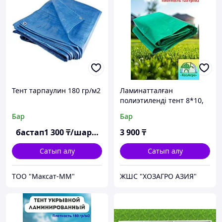
Тент тарпаулин 180 гр/м2
Ламинатталған
полиэтиленді тент 8*10,
120 гр/м2
Бар
Бар
бастап
1 300
₸/шаршы м
3 900
₸
Сатып алу
Сатып алу
ТОО "Максат-ММ"
ЖШС "ХОЗАГРО АЗИЯ"