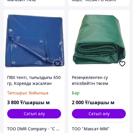
ПВХ тенті, тығыздығы 650
Резеңкеленген су
гр, Кореяда жасалған
өткізбейтін төсем
Тапсырыс бойынша
Бар
3 800
₸/шаршы м
2 000
₸/шаршы м
Сатып алу
Сатып алу
ТОО DMR Company - "С НАМИ НАДЕЖНО" город Алматы
ТОО "Максат-ММ"