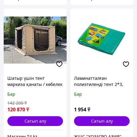
Шатыр үшін тент
Ламинатталған
маркиза қанаты / көбелек
полиэтиленді тент 2*3,
/ желпуіш бүйір / 2 метр
120 гр/м2
Бар
Бар
бойымен машиналар -
BULLDOGS
142 200
₸
120 870
₸
1 954
₸
Сатып алу
Сатып алу
Магазин T4.kz
ЖШС "ХОЗАГРО АЗИЯ"