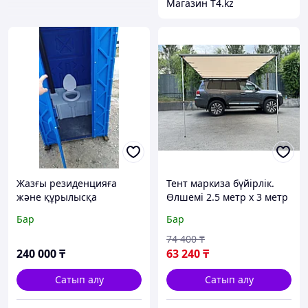
Магазин T4.kz
Жазғы резиденцияға
Тент маркиза бүйірлік.
және құрылысқа
Өлшемі 2.5 метр х 3 метр
арналған резервуары бар
- ACTIVE VACATION
Бар
Бар
көшедегі құрғақ шкаф
74 400
₸
240 000
₸
63 240
₸
Сатып алу
Сатып алу