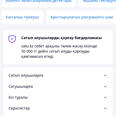
Банкнот валюталарының детекторы
Ақшаны тексеруге
Кассалық тіркеуші
Ауыстырылатын ультракүлгін шам
Сатып алушыларды қорғау бағдарламасы
satu.kz
себет арқылы төлем жасау кезінде
50 000 тг
дейін сатып алуды қорғауды
қамтамасыз етеді.
Сатып алушыларға
Сатушыларға
Біз туралы
Серіктестер