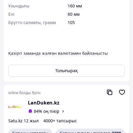
Ұзындығы
160 мм
Ені
60 мм
Брутто салмағы, грамм
105
Қазіргі заманда жалған валютамен байланысты
жағдайлар жиілеп кетті. Нағыз купюраны жалғаннан
бірден ажырату әрқашан мүмкін емес. Алаяқтардың
Толығырақ
құрбаны болмас үшін сізге HANDHELD BLACKLIGHT DL01
қалталы ақша детекторын ұсынамыз. Бұл өте ыңғайлы
және көп орын алмайды. Кез келген уақытта күмәнді
жағдайларда сіз шотты тексеріп, сабырлы бола аласыз!
online болды:
бүгін
Алданып қалмаңыздар!
LanDuken.kz
84% оң пікір
Satu.kz 12 жыл
4000+ тапсырыс