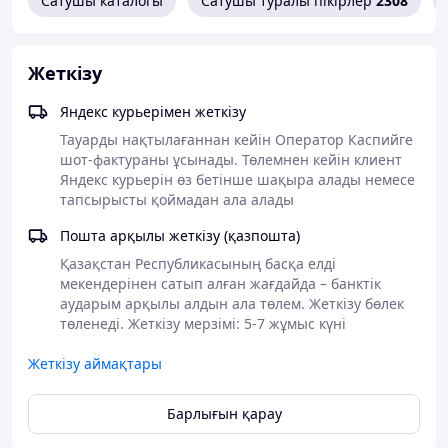
Сатушы каталогы
Сатушы туралы пікірлер
2308
Жеткізу
Толық ақпарат алу үшін келесі телефондар арқылы
Яндекс курьерімен жеткізу
бізге хабарласыңыз +7 (777) 200-61-88, +7 777 2006181
Тауарды нақтылағаннан кейін Оператор Каспийге 
Құрметпен, компания LanDuken.kz !
шот-фактураны ұсынады. Төлемнен кейін клиент 
Яндекс курьерін өз бетінше шақыра алады немесе 
тапсырысты қоймадан ала алады
Пошта арқылы жеткізу (қазпошта)
Қазақстан Республикасының басқа елді 
мекендерінен сатып алған жағдайда – банктік 
аударым арқылы алдын ала төлем. Жеткізу бөлек 
төленеді. Жеткізу мерзімі: 5-7 жұмыс күні
Жеткізу аймақтары
Барлығын қарау