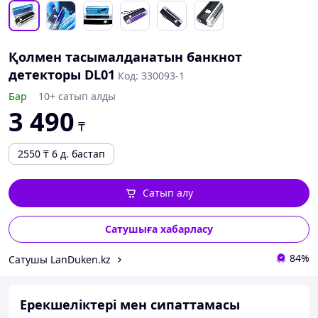
Қолмен тасымалданатын банкнот
детекторы DL01
Код: 330093-1
Бар
10+ сатып алды
3 490
₸
2550
₸
6 д. бастап
Сатып алу
Сатушыға хабарласу
84%
Сатушы LanDuken.kz
Ерекшеліктері мен сипаттамасы