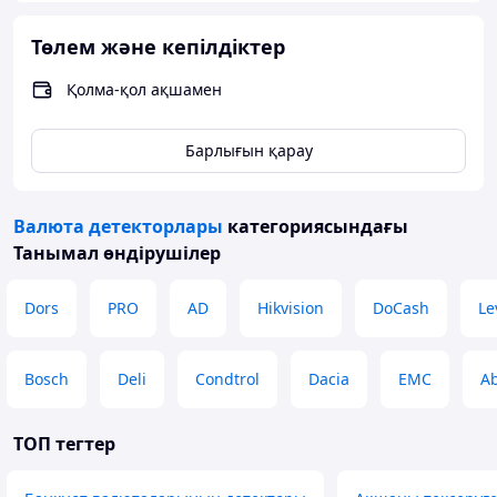
Төлем және кепілдіктер
Қолма-қол ақшамен
Барлығын қарау
Валюта детекторлары
категориясындағы
Танымал өндірушілер
Dors
PRO
AD
Hikvision
DoCash
Le
Bosch
Deli
Condtrol
Dacia
EMC
A
ТОП тегтер