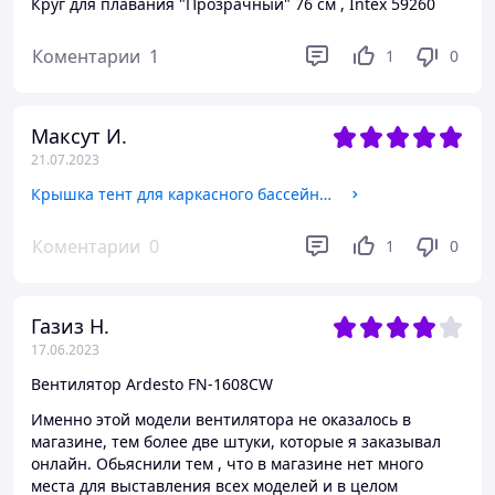
Круг для плавания "Прозрачный" 76 см , Intex 59260
Коментарии
1
1
0
Максут И.
21.07.2023
Крышка тент для каркасного бассейна 305 см, BestWay 58036
Коментарии
0
1
0
Газиз Н.
17.06.2023
Вентилятор Ardesto FN-1608CW
Именно этой модели вентилятора не оказалось в
магазине, тем более две штуки, которые я заказывал
онлайн. Обьяснили тем , что в магазине нет много
места для выставления всех моделей и в целом