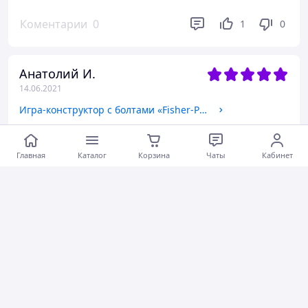
Коментарии
0
1
0
Анатолий И.
14.06.2021
Игра-конструктор с болтами «Fisher-Price. Парк развлечений для самых маленьких», VT2905-13
Актуальное описание
Быстро связались
Главная
Каталог
Корзина
Чаты
Кабинет
Быстро отправили
Актуальная цена
Товар был в наличии
Хорошее обслуживание
Коментарии
0
1
0
Александр Е.
08.06.2020
Покрывало для бассейна отличная штука.