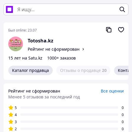
Был online:
23.07
Totosha.kz
Рейтинг не сформирован
15 лет на Satu.kz
1000+ заказов
Каталог продавца
Отзывы о продавце
20
Конта
Рейтинг не сформирован
Все оценки
Менее 5 отзывов за последний год
5
0
4
0
3
0
2
0