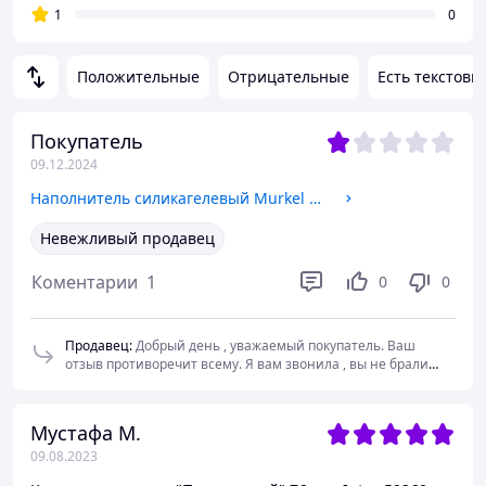
1
0
Положительные
Отрицательные
Есть текстовы
Покупатель
09.12.2024
Наполнитель силикагелевый Murkel 10 л Лаванда
Невежливый продавец
Коментарии
1
0
0
Продавец
:
Добрый день , уважаемый покупатель. Ваш
отзыв противоречит всему. Я вам звонила , вы не брали
трубку. Написала в вотсап , вы не читали и не ответили. В
satu мне пришлось отменить ваш заказ, там т вет
автоматический. Вопрос: с чего вы взяли что прдавец
Мустафа М.
невежливый? Сейчася позвонила вам и вы бросили трубку
09.08.2023
и сбрасываете звонок? Вы не правы.