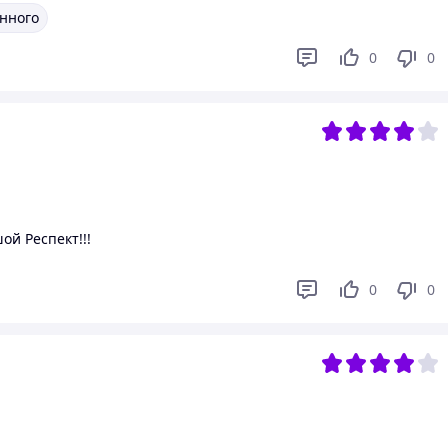
нного
0
0
ой Респект!!!
0
0