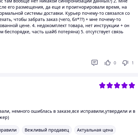
ас там вообще нет никакой синхронизации данных?) 2. Мне
осле его размещения, да еще и проигнорировали время, на
нормальной системы доставки. Курьер почему-то связался со
хать, чтобы забрать заказ (чего, бл*??) + мне почему-то
ованной цене. 4. ⁠недокомплект товара, нет инструкции + он
м беспорядке, часть шайб потеряна) 5. ⁠отсутствует связь
0
1
зали, немного ошиблась в заказе,все исправили,утвердили и в
жер)
правили
Вежливый продавец
Актуальная цена