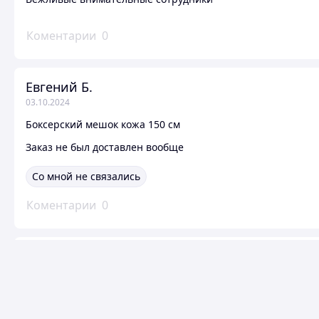
Коментарии
0
Евгений Б.
03.10.2024
Боксерский мешок кожа 150 см
Заказ не был доставлен вообще
Со мной не связались
Коментарии
0
Иса К.
03.09.2024
Жгут воркоут 4,5 х 64
Товар не поступил, а в статусе пишут что выполнено про