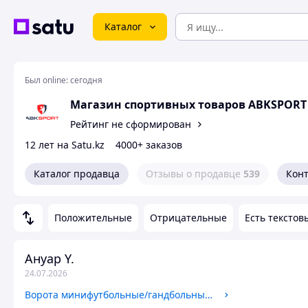
Каталог
Был online:
сегодня
Магазин спортивных товаров ABKSPORT
Рейтинг не сформирован
12 лет на Satu.kz
4000+ заказов
Каталог продавца
Отзывы о продавце
539
Кон
Положительные
Отрицательные
Есть текстов
Ануар Y.
24.07.2026
Ворота минифутбольные/гандбольные складные 80*80 KZ