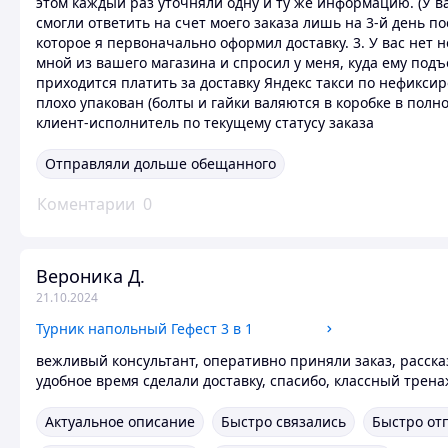
этом каждый раз уточняли одну и ту же информацию. (У в
смогли ответить на счет моего заказа лишь на 3-й день п
которое я первоначально оформил доставку. 3. У вас нет 
мной из вашего магазина и спросил у меня, куда ему подъе
приходится платить за доставку Яндекс такси по нефиксир
плохо упакован (болты и гайки валяются в коробке в полно
клиент-исполнитель по текущему статусу заказа
Отправляли дольше обещанного
Коментарии
0
Вероника Д.
21.10.2024
Турник напольный Гефест 3 в 1
вежливый консультант, оперативно приняли заказ, расска
удобное время сделали доставку, спасибо, классный трена
Актуальное описание
Быстро связались
Быстро от