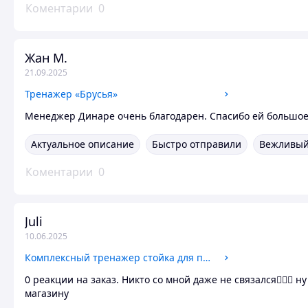
Коментарии
0
Жан М.
21.09.2025
Тренажер «Брусья»
Менеджер Динаре очень благодарен. Спасибо ей большо
Актуальное описание
Быстро отправили
Вежливый
Коментарии
0
Juli
10.06.2025
Комплексный тренажер стойка для приседаний и машина смитта
0 реакции на заказ. Никто со мной даже не связался🤷🏻‍♀️
магазину