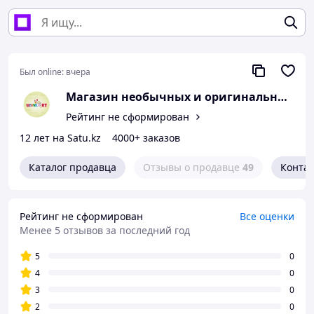
Был online:
вчера
Магазин необычных и оригинальных подарков "UDIVI.KZ".
Рейтинг не сформирован
12 лет на Satu.kz
4000+ заказов
Каталог продавца
Отзывы о продавце
49
Конта
Рейтинг не сформирован
Все оценки
Менее 5 отзывов за последний год
5
0
4
0
3
0
2
0