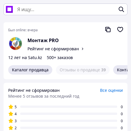
Был online:
вчера
Монтаж PRO
Рейтинг не сформирован
12 лет на Satu.kz
500+ заказов
Каталог продавца
Отзывы о продавце
39
Конта
Рейтинг не сформирован
Все оценки
Менее 5 отзывов за последний год
5
0
4
0
3
0
2
0