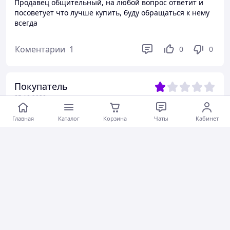
Продавец общительный, на любой вопрос ответит и
посоветует что лучше купить, буду обращаться к нему
всегда
Коментарии
1
0
0
Покупатель
05.10.2020
Звоню продавцу"- интересует печь китурами.
Главная
Каталог
Корзина
Чаты
Кабинет
Продавец"- после обеда позвоните" Я"- китурами печи
есть?" Продавец"- мы не занимаемся китурами" Я "-
удалите тогда с сату, обьяву" Продавец"- ты кто
такой,что б говорить мне что делать" Я "- человек, если
товара нет, удалите из объявлений" Продавец"- вы
первый за полгода кто так говорит, что удали." То есть
объявление пол года висит, и у них ,нет этого товара.
Маразм.
Товара не было в наличии