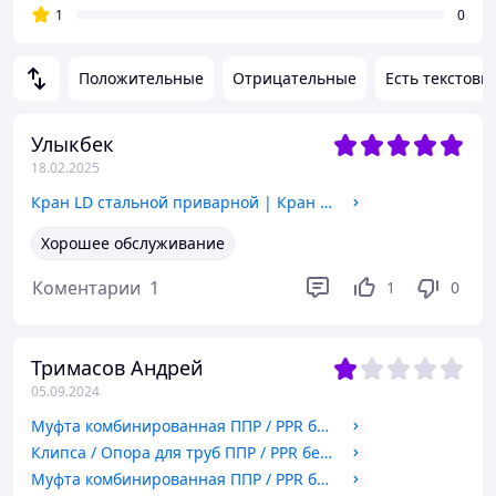
1
0
Положительные
Отрицательные
Есть текстовы
Улыкбек
18.02.2025
Кран LD стальной приварной | Кран шаровый под приварку Ду 125 Ру 25
Хорошее обслуживание
Коментарии
1
1
0
Тримасов Андрей
05.09.2024
Муфта комбинированная ППР / PPR белая Наружная резьба Fusitek
Клипса / Опора для труб ППР / PPR белая Fusitek
Муфта комбинированная ППР / PPR белая Внутренняя резьба Fusitek