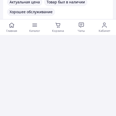
Актуальная цена
Товар был в наличии
Хорошее обслуживание
Коментарии
1
1
0
Главная
Каталог
Корзина
Чаты
Кабинет
Фархадбек Ф.
05.10.2023
Долото шарошечное буровое
Отличная организация, быстрая доставка, хорошие
цены и качественный товар !
Актуальное описание
Быстро связались
Быстро отправили
Вежливый продавец
Актуальная цена
Товар был в наличии
Хорошее обслуживание