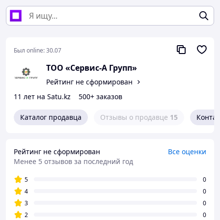
Был online:
30.07
ТОО «Сервис-А Групп»
Рейтинг не сформирован
11 лет на Satu.kz
500+ заказов
Каталог продавца
Отзывы о продавце
15
Конта
Рейтинг не сформирован
Все оценки
Менее 5 отзывов за последний год
5
0
4
0
3
0
2
0