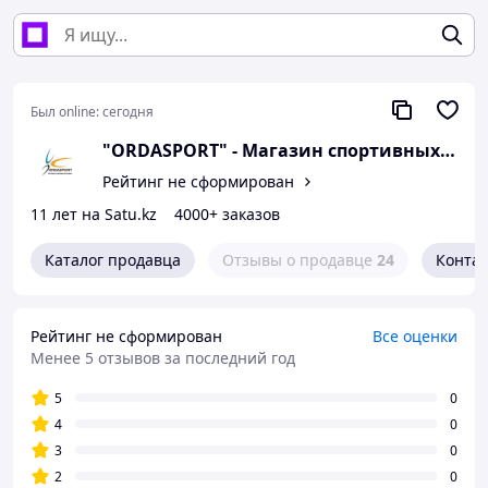
Был online:
сегодня
"ORDASPORT" - Магазин спортивных товаров
Рейтинг не сформирован
11 лет на Satu.kz
4000+ заказов
Каталог продавца
Отзывы о продавце
24
Конта
Рейтинг не сформирован
Все оценки
Менее 5 отзывов за последний год
5
0
4
0
3
0
2
0