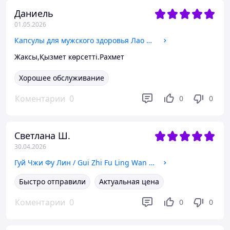
Даниель
01.05.2026
Капсулы для мужского здоровья Лао Сэ Лон
Жаксы,Қызмет көрсетті.Рахмет
Хорошее обслуживание
Коментарии
0
0
0
Светлана Ш.
30.04.2026
Гуй Чжи Фу Лин / Gui Zhi Fu Ling Wan (Горманальное нарушение, миома, мастопатия, киста в яичнике)
Быстро отправили
Актуальная цена
Коментарии
0
0
0