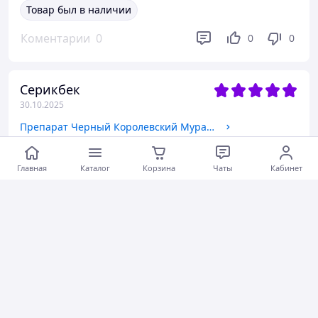
Товар был в наличии
Коментарии
0
0
0
Серикбек
30.10.2025
Препарат Черный Королевский Муравей для потенции
Коментарии
0
0
0
Главная
Каталог
Корзина
Чаты
Кабинет
Динара С.
08.10.2025
Капсулы для похудения Трим Фаст
Хорошее обслуживание
Коментарии
0
0
0