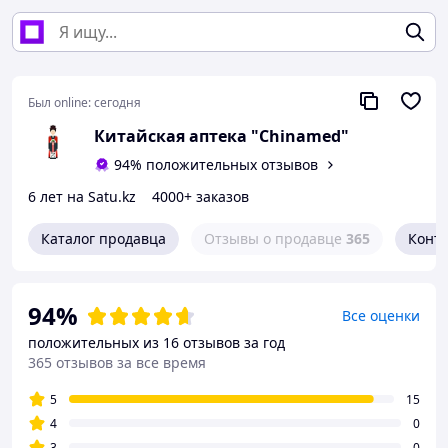
Был online:
сегодня
Китайская аптека "Chinamed"
94% положительных отзывов
6 лет на Satu.kz
4000+ заказов
Каталог продавца
Отзывы о продавце
365
Конт
94%
Все оценки
положительных из 16 отзывов за год
365 отзывов за все время
5
15
4
0
3
0